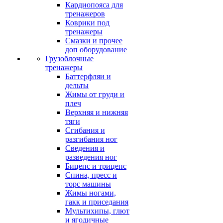
Кардиопояса для
тренажеров
Коврики под
тренажеры
Смазки и прочее
доп оборудование
Грузоблочные
тренажеры
Баттерфляи и
дельты
Жимы от груди и
плеч
Верхняя и нижняя
тяги
Сгибания и
разгибания ног
Сведения и
разведения ног
Бицепс и трицепс
Спина, пресс и
торс машины
Жимы ногами,
гакк и приседания
Мультихипы, глют
и ягодичные