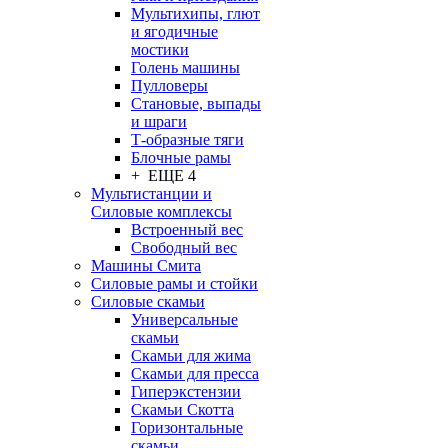
Мультихипы, глют
и ягодичные
мостики
Голень машины
Пулловеры
Становые, выпады
и шраги
Т-образные тяги
Блочные рамы
+ ЕЩЕ 4
Мультистанции и
Силовые комплексы
Встроенный вес
Свободный вес
Машины Смита
Силовые рамы и стойки
Силовые скамьи
Универсальные
скамьи
Скамьи для жима
Скамьи для пресса
Гиперэкстензии
Скамьи Скотта
Горизонтальные
скамьи