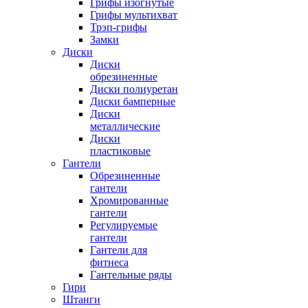
Грифы изогнутые
Грифы мультихват
Трэп-грифы
Замки
Диски
Диски
обрезиненные
Диски полиуретан
Диски бамперные
Диски
металлические
Диски
пластиковые
Гантели
Обрезиненные
гантели
Хромированные
гантели
Регулируемые
гантели
Гантели для
фитнеса
Гантельные ряды
Гири
Штанги