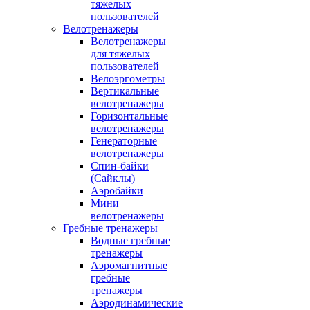
тяжелых
пользователей
Велотренажеры
Велотренажеры
для тяжелых
пользователей
Велоэргометры
Вертикальные
велотренажеры
Горизонтальные
велотренажеры
Генераторные
велотренажеры
Спин-байки
(Сайклы)
Аэробайки
Мини
велотренажеры
Гребные тренажеры
Водные гребные
тренажеры
Аэромагнитные
гребные
тренажеры
Аэродинамические