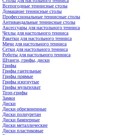
Столы для настольного тенниса
Всепогодные теннисные столы
Домашние теннисные столы
Профессиональные теннисные столы
Антивандальные теннисные столы
Аксессуары для настольного тенниса
Чехлы для настольного тенниса
Ракетки для настольного тенниса
Мячи для настольного тенниса
Сетки для настольного тенниса
Роботы для настольного тенниса
Штанги, грифы, диски
Грифы
Грифы гантельные
Грифы прямые
Грифы изогнутые
Грифы мультихват
Трэп-грифы
Замки
Диски
Диски обрезиненные
Диски полиуретан
Диски бамперные
Диски металлические
Диски пластиковые