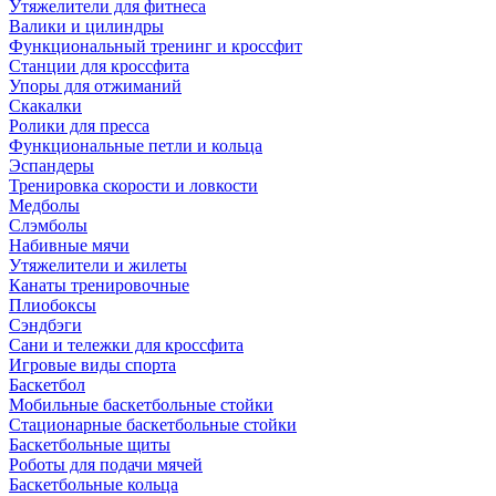
Утяжелители для фитнеса
Валики и цилиндры
Функциональный тренинг и кроссфит
Станции для кроссфита
Упоры для отжиманий
Скакалки
Ролики для пресса
Функциональные петли и кольца
Эспандеры
Тренировка скорости и ловкости
Медболы
Слэмболы
Набивные мячи
Утяжелители и жилеты
Канаты тренировочные
Плиобоксы
Сэндбэги
Сани и тележки для кроссфита
Игровые виды спорта
Баскетбол
Мобильные баскетбольные стойки
Стационарные баскетбольные стойки
Баскетбольные щиты
Роботы для подачи мячей
Баскетбольные кольца