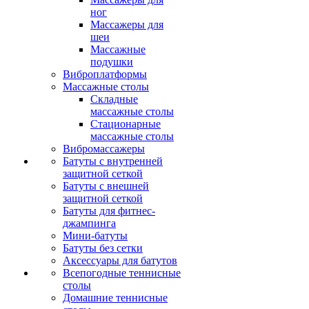
ног
Массажеры для
шеи
Массажные
подушки
Виброплатформы
Массажные столы
Складные
массажные столы
Стационарные
массажные столы
Вибромассажеры
Батуты с внутренней
защитной сеткой
Батуты с внешней
защитной сеткой
Батуты для фитнес-
джампинга
Мини-батуты
Батуты без сетки
Аксессуары для батутов
Всепогодные теннисные
столы
Домашние теннисные