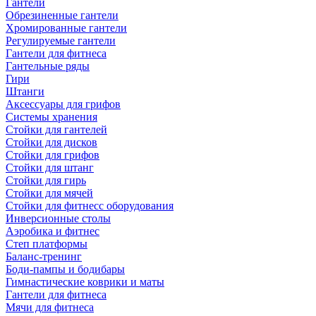
Гантели
Обрезиненные гантели
Хромированные гантели
Регулируемые гантели
Гантели для фитнеса
Гантельные ряды
Гири
Штанги
Аксессуары для грифов
Системы хранения
Стойки для гантелей
Стойки для дисков
Стойки для грифов
Стойки для штанг
Стойки для гирь
Стойки для мячей
Стойки для фитнесс оборудования
Инверсионные столы
Аэробика и фитнес
Степ платформы
Баланс-тренинг
Боди-пампы и бодибары
Гимнастические коврики и маты
Гантели для фитнеса
Мячи для фитнеса