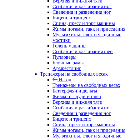
Верхняя и нижняя тяги
Сгибания и разгибания ног
Сведения и разведения ног
Бицепс и трицепс
Спина, пресс и торс машины
Жимы ногами, гакк и приседания
Мультихипы, глют и ягодичные
мостики
Голень машины
Сгибания и разгибания шеи
Пулловеры
Блочные рамы
Армрестлинг
Тренажеры на свободных весах
Назад
Тренажеры на свободных весах
Баттерфляи и дельты
Жимы от груди и плеч
Верхняя и нижняя тяги
Сгибания и разгибания ног
Сведения и разведения ног
Бицепс и трицепс
Спина, пресс и торс машины
Жимы ногами, гакк и приседания
Мультихипы, глют и ягодичные