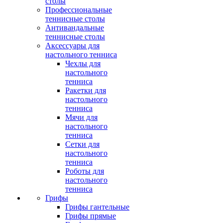
столы
Профессиональные
теннисные столы
Антивандальные
теннисные столы
Аксессуары для
настольного тенниса
Чехлы для
настольного
тенниса
Ракетки для
настольного
тенниса
Мячи для
настольного
тенниса
Сетки для
настольного
тенниса
Роботы для
настольного
тенниса
Грифы
Грифы гантельные
Грифы прямые