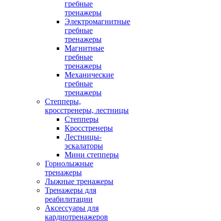
гребные
тренажеры
Электромагнитные
гребные
тренажеры
Магнитные
гребные
тренажеры
Механические
гребные
тренажеры
Степперы,
кросстренеры, лестницы
Степперы
Кросстренеры
Лестницы-
эскалаторы
Мини степперы
Горнолыжные
тренажеры
Лыжные тренажеры
Тренажеры для
реабилитации
Аксессуары для
кардиотренажеров