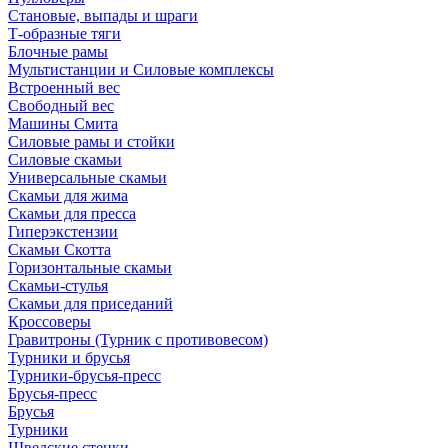
Становые, выпады и шраги
Т-образные тяги
Блочные рамы
Мультистанции и Силовые комплексы
Встроенный вес
Свободный вес
Машины Смита
Силовые рамы и стойки
Силовые скамьи
Универсальные скамьи
Скамьи для жима
Скамьи для пресса
Гиперэкстензии
Скамьи Скотта
Горизонтальные скамьи
Скамьи-стулья
Скамьи для приседаний
Кроссоверы
Гравитроны (Турник с противовесом)
Турники и брусья
Турники-брусья-пресс
Брусья-пресс
Брусья
Турники
Шведские стенки