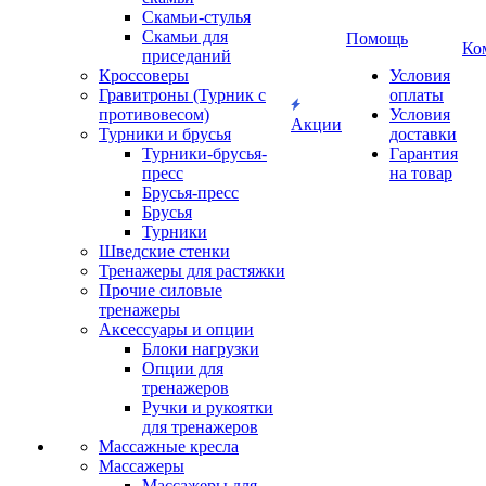
Скамьи-стулья
Скамьи для
Помощь
Ко
приседаний
Кроссоверы
Условия
Гравитроны (Турник с
оплаты
противовесом)
Условия
Акции
Турники и брусья
доставки
Турники-брусья-
Гарантия
пресс
на товар
Брусья-пресс
Брусья
Турники
Шведские стенки
Тренажеры для растяжки
Прочие силовые
тренажеры
Аксессуары и опции
Блоки нагрузки
Опции для
тренажеров
Ручки и рукоятки
для тренажеров
Массажные кресла
Массажеры
Массажеры для