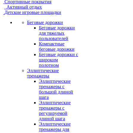
Спортивные покрытия
Активный отдых
Детские игровые площадки
Беговые дорожки
Беговые дорожки
для тяжелых
пользователей
Компактные
беговые дорожки
Беговые дорожки с
широким
полотном
Эллиптические
тренажеры
Эллиптические
тренажеры с
большой длиной
шага
Эллиптические
тренажеры с
регулируемой
длиной шага
Эллиптические
тренажеры для