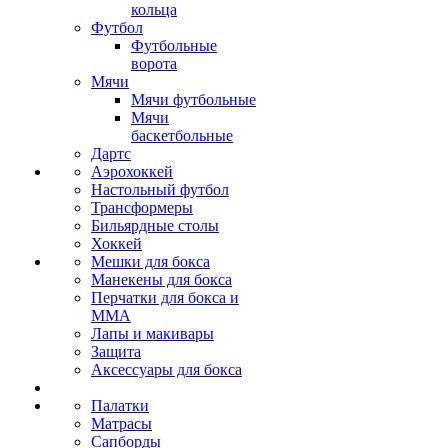
кольца
Футбол
Футбольные
ворота
Мячи
Мячи футбольные
Мячи
баскетбольные
Дартс
Аэрохоккей
Настольный футбол
Трансформеры
Бильярдные столы
Хоккей
Мешки для бокса
Манекены для бокса
Перчатки для бокса и
MMA
Лапы и макивары
Защита
Аксессуары для бокса
Палатки
Матрасы
Сапборды