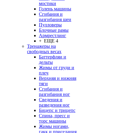
мостики
Голень машины
Сгибания и
разгибания шеи
Пулловеры
Блочные рамы
Армрестлинг
+ ЕЩЕ 4
Тренажеры на
свободных весах
Баттерфляи и
дельты
Жимы от груди и
плеч
Верхняя и нижняя
тяги
Сгибания и
разгибания ног
Сведения и
разведения ног
Бицепс и трицепс
Спина, пресс и
торс машины
Жимы ногами,
гакк и приседания