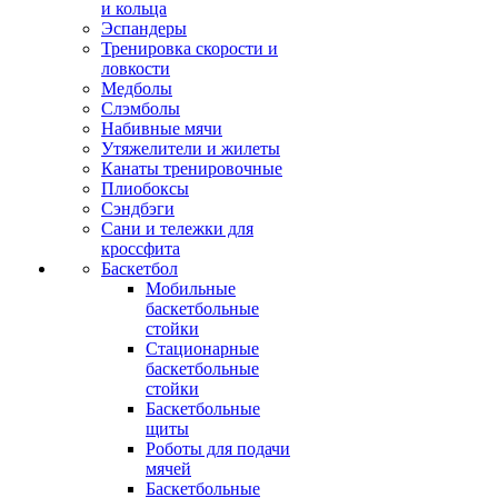
и кольца
Эспандеры
Тренировка скорости и
ловкости
Медболы
Слэмболы
Набивные мячи
Утяжелители и жилеты
Канаты тренировочные
Плиобоксы
Сэндбэги
Сани и тележки для
кроссфита
Баскетбол
Мобильные
баскетбольные
стойки
Стационарные
баскетбольные
стойки
Баскетбольные
щиты
Роботы для подачи
мячей
Баскетбольные