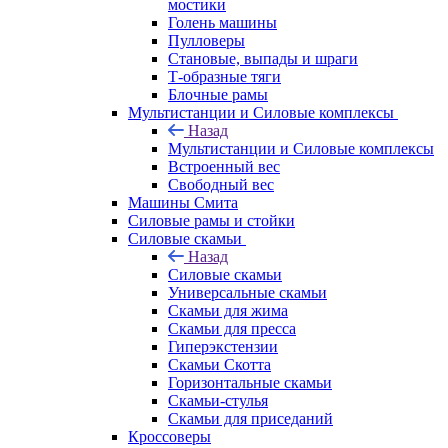
мостики
Голень машины
Пулловеры
Становые, выпады и шраги
Т-образные тяги
Блочные рамы
Мультистанции и Силовые комплексы
Назад
Мультистанции и Силовые комплексы
Встроенный вес
Свободный вес
Машины Смита
Силовые рамы и стойки
Силовые скамьи
Назад
Силовые скамьи
Универсальные скамьи
Скамьи для жима
Скамьи для пресса
Гиперэкстензии
Скамьи Скотта
Горизонтальные скамьи
Скамьи-стулья
Скамьи для приседаний
Кроссоверы