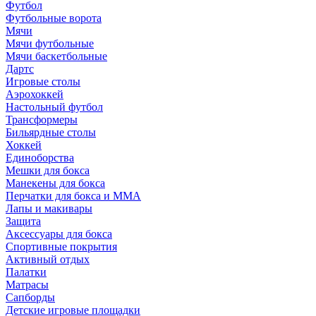
Футбол
Футбольные ворота
Мячи
Мячи футбольные
Мячи баскетбольные
Дартс
Игровые столы
Аэрохоккей
Настольный футбол
Трансформеры
Бильярдные столы
Хоккей
Единоборства
Мешки для бокса
Манекены для бокса
Перчатки для бокса и MMA
Лапы и макивары
Защита
Аксессуары для бокса
Спортивные покрытия
Активный отдых
Палатки
Матрасы
Сапборды
Детские игровые площадки