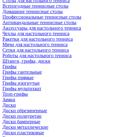
Столы для настольного тенниса
Всепогодные теннисные столы
Домашние теннисные столы
Профессиональные теннисные столы
Антивандальные теннисные столы
Аксессуары для настольного тенниса
Чехлы для настольного тенниса
Ракетки для настольного тенниса
Мячи для настольного тенниса
Сетки для настольного тенниса
Роботы для настольного тенниса
Штанги, грифы, диски
Грифы
Грифы гантельные
Грифы прямые
Грифы изогнутые
Грифы мультихват
Трэп-грифы
Замки
Диски
Диски обрезиненные
Диски полиуретан
Диски бамперные
Диски металлические
Диски пластиковые