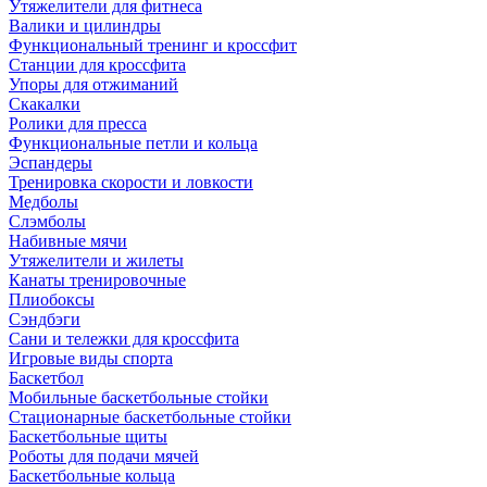
Утяжелители для фитнеса
Валики и цилиндры
Функциональный тренинг и кроссфит
Станции для кроссфита
Упоры для отжиманий
Скакалки
Ролики для пресса
Функциональные петли и кольца
Эспандеры
Тренировка скорости и ловкости
Медболы
Слэмболы
Набивные мячи
Утяжелители и жилеты
Канаты тренировочные
Плиобоксы
Сэндбэги
Сани и тележки для кроссфита
Игровые виды спорта
Баскетбол
Мобильные баскетбольные стойки
Стационарные баскетбольные стойки
Баскетбольные щиты
Роботы для подачи мячей
Баскетбольные кольца