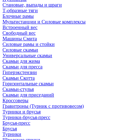
Становые, выпады и шраги
Т-образные тяги
Блочные рамы
Мультистанции и Силовые комплексы
Встроенный вес
Свободный вес
Машины Смита
Силовые рамы и стойки
Силовые скамьи
Универсальные скамьи
Скамьи для жима
Скамьи для пресса
Гиперэкстензии
Скамьи Скотта
Горизонтальные скамьи
Скамьи-стулья
Скамьи для приседаний
Кроссоверы
Гравитроны (Турник с противовесом)
Турники и брусья
Турники-брусья-пресс
Брусья-пресс
Брусья
Турники
Шведские стенки