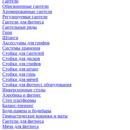
Гантели
Обрезиненные гантели
Хромированные гантели
Регулируемые гантели
Гантели для фитнеса
Гантельные ряды
Гири
Штанги
Аксессуары для грифов
Системы хранения
Стойки для гантелей
Стойки для дисков
Стойки для грифов
Стойки для штанг
Стойки для гирь
Стойки для мячей
Стойки для фитнесс оборудования
Инверсионные столы
Аэробика и фитнес
Степ платформы
Баланс-тренинг
Боди-пампы и бодибары
Гимнастические коврики и маты
Гантели для фитнеса
Мячи для фитнеса