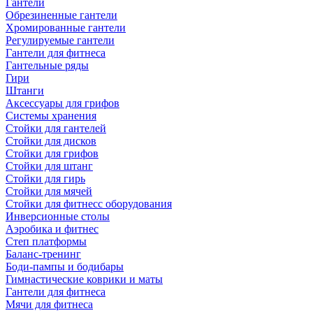
Гантели
Обрезиненные гантели
Хромированные гантели
Регулируемые гантели
Гантели для фитнеса
Гантельные ряды
Гири
Штанги
Аксессуары для грифов
Системы хранения
Стойки для гантелей
Стойки для дисков
Стойки для грифов
Стойки для штанг
Стойки для гирь
Стойки для мячей
Стойки для фитнесс оборудования
Инверсионные столы
Аэробика и фитнес
Степ платформы
Баланс-тренинг
Боди-пампы и бодибары
Гимнастические коврики и маты
Гантели для фитнеса
Мячи для фитнеса