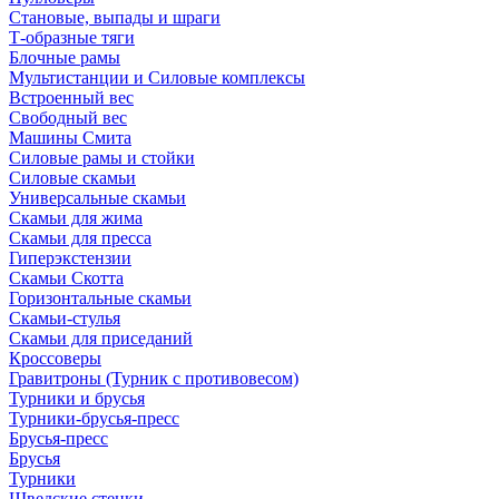
Становые, выпады и шраги
Т-образные тяги
Блочные рамы
Мультистанции и Силовые комплексы
Встроенный вес
Свободный вес
Машины Смита
Силовые рамы и стойки
Силовые скамьи
Универсальные скамьи
Скамьи для жима
Скамьи для пресса
Гиперэкстензии
Скамьи Скотта
Горизонтальные скамьи
Скамьи-стулья
Скамьи для приседаний
Кроссоверы
Гравитроны (Турник с противовесом)
Турники и брусья
Турники-брусья-пресс
Брусья-пресс
Брусья
Турники
Шведские стенки