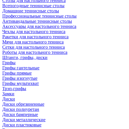
Столы для настольного тенниса
Всепогодные теннисные столы
Домашние теннисные столы
Профессиональные теннисные столы
Антивандальные теннисные столы
Аксессуары для настольного тенниса
Чехлы для настольного тенниса
Ракетки для настольного тенниса
Мячи для настольного тенниса
Сетки для настольного тенниса
Роботы для настольного тенниса
Штанги, грифы, диски
Грифы
Грифы гантельные
Грифы прямые
Грифы изогнутые
Грифы мультихват
Трэп-грифы
Замки
Диски
Диски обрезиненные
Диски полиуретан
Диски бамперные
Диски металлические
Диски пластиковые