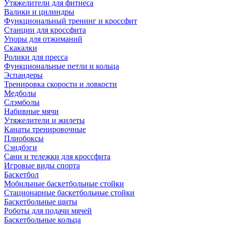
Утяжелители для фитнеса
Валики и цилиндры
Функциональный тренинг и кроссфит
Станции для кроссфита
Упоры для отжиманий
Скакалки
Ролики для пресса
Функциональные петли и кольца
Эспандеры
Тренировка скорости и ловкости
Медболы
Слэмболы
Набивные мячи
Утяжелители и жилеты
Канаты тренировочные
Плиобоксы
Сэндбэги
Сани и тележки для кроссфита
Игровые виды спорта
Баскетбол
Мобильные баскетбольные стойки
Стационарные баскетбольные стойки
Баскетбольные щиты
Роботы для подачи мячей
Баскетбольные кольца