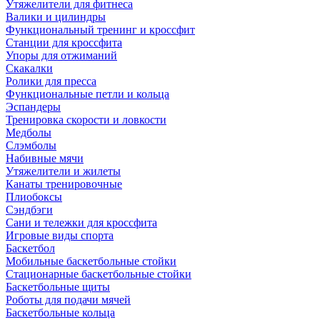
Утяжелители для фитнеса
Валики и цилиндры
Функциональный тренинг и кроссфит
Станции для кроссфита
Упоры для отжиманий
Скакалки
Ролики для пресса
Функциональные петли и кольца
Эспандеры
Тренировка скорости и ловкости
Медболы
Слэмболы
Набивные мячи
Утяжелители и жилеты
Канаты тренировочные
Плиобоксы
Сэндбэги
Сани и тележки для кроссфита
Игровые виды спорта
Баскетбол
Мобильные баскетбольные стойки
Стационарные баскетбольные стойки
Баскетбольные щиты
Роботы для подачи мячей
Баскетбольные кольца