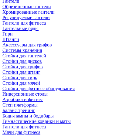
Гантели
Обрезиненные гантели
Хромированные гантели
Регулируемые гантели
Гантели для фитнеса
Гантельные ряды
Гири
Штанги
Аксессуары для грифов
Системы хранения
Стойки для гантелей
Стойки для дисков
Стойки для грифов
Стойки для штанг
Стойки для гирь
Стойки для мячей
Стойки для фитнесс оборудования
Инверсионные столы
Аэробика и фитнес
Степ платформы
Баланс-тренинг
Боди-пампы и бодибары
Гимнастические коврики и маты
Гантели для фитнеса
Мячи для фитнеса