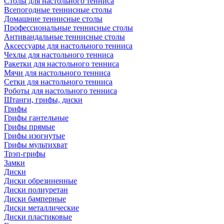
Столы для настольного тенниса
Всепогодные теннисные столы
Домашние теннисные столы
Профессиональные теннисные столы
Антивандальные теннисные столы
Аксессуары для настольного тенниса
Чехлы для настольного тенниса
Ракетки для настольного тенниса
Мячи для настольного тенниса
Сетки для настольного тенниса
Роботы для настольного тенниса
Штанги, грифы, диски
Грифы
Грифы гантельные
Грифы прямые
Грифы изогнутые
Грифы мультихват
Трэп-грифы
Замки
Диски
Диски обрезиненные
Диски полиуретан
Диски бамперные
Диски металлические
Диски пластиковые