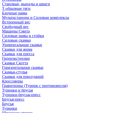
Становые, выпады и шраги
Т-образные тяги
Блочные рамы
Мультистанции и Силовые комплексы
Встроенный вес
Свободный вес
Машины Смита
Силовые рамы и стойки
Силовые скамьи
Универсальные скамьи
Скамьи для жима
Скамьи для пресса
Гиперэкстензии
Скамьи Скотта
Горизонтальные скамьи
Скамьи-стулья
Скамьи для приседаний
Кроссоверы
Гравитроны (Турник с противовесом)
Турники и брусья
Турники-брусья-пресс
Брусья-пресс
Брусья
Турники
Шведские стенки