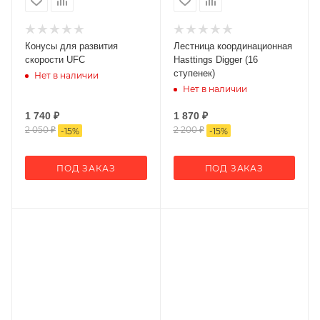
Конусы для развития
Лестница координационная
скорости UFC
Hasttings Digger (16
ступенек)
Нет в наличии
Нет в наличии
1 740
₽
1 870
₽
2 050
₽
2 200
₽
-
15
%
-
15
%
ПОД ЗАКАЗ
ПОД ЗАКАЗ