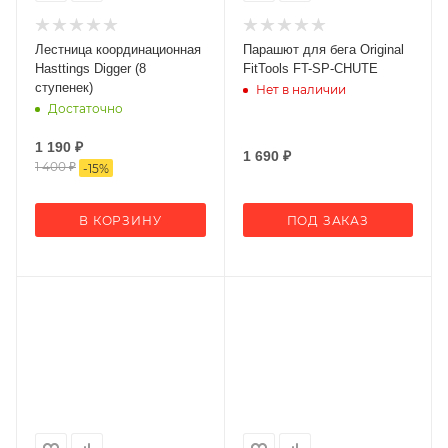
Лестница координационная
Парашют для бега Original
Hasttings Digger (8
FitTools FT-SP-CHUTE
ступенек)
Нет в наличии
Достаточно
1 190
₽
1 690
₽
1 400
₽
-
15
%
В КОРЗИНУ
ПОД ЗАКАЗ