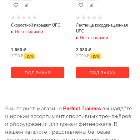
Скоростной парашют UFC
Лестница координационная
UFC
Нет в наличии
Нет в наличии
1 960
₽
2 030
₽
2 310
₽
2 390
₽
-
15
%
-
15
%
ПОД ЗАКАЗ
ПОД ЗАКАЗ
В интернет-магазине
вы найдёте
Perfect-Trainers
широкий ассортимент спортивных тренажёров
и оборудования для дома и фитнес-зала. В
нашем каталоге представлены беговые
дорожки, эллиптические и велотренажёры,