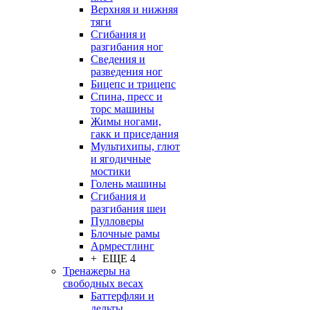
Верхняя и нижняя
тяги
Сгибания и
разгибания ног
Сведения и
разведения ног
Бицепс и трицепс
Спина, пресс и
торс машины
Жимы ногами,
гакк и приседания
Мультихипы, глют
и ягодичные
мостики
Голень машины
Сгибания и
разгибания шеи
Пулловеры
Блочные рамы
Армрестлинг
+ ЕЩЕ 4
Тренажеры на
свободных весах
Баттерфляи и
дельты