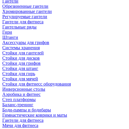
Гантели
Обрезиненные гантели
Хромированные гантели
Регулируемые гантели
Гантели для фитнеса
Гантельные ряды
Гири
Штанги
Аксессуары для грифов
Системы хранения
Стойки для гантелей
Стойки для дисков
Стойки для грифов
Стойки для штанг
Стойки для гирь
Стойки для мячей
Стойки для фитнесс оборудования
Инверсионные столы
Аэробика и фитнес
Степ платформы
Баланс-тренинг
Боди-пампы и бодибары
Гимнастические коврики и маты
Гантели для фитнеса
Мячи для фитнеса