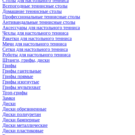
Столы для настольного тенниса
Всепогодные теннисные столы
Домашние теннисные столы
Профессиональные теннисные столы
Антивандальные теннисные столы
Аксессуары для настольного тенниса
Чехлы для настольного тенниса
Ракетки для настольного тенниса
Мячи для настольного тенниса
Сетки для настольного тенниса
Роботы для настольного тенниса
Штанги, грифы, диски
Грифы
Грифы гантельные
Грифы прямые
Грифы изогнутые
Грифы мультихват
Трэп-грифы
Замки
Диски
Диски обрезиненные
Диски полиуретан
Диски бамперные
Диски металлические
Диски пластиковые