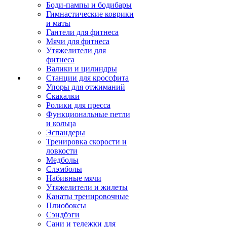
Боди-пампы и бодибары
Гимнастические коврики
и маты
Гантели для фитнеса
Мячи для фитнеса
Утяжелители для
фитнеса
Валики и цилиндры
Станции для кроссфита
Упоры для отжиманий
Скакалки
Ролики для пресса
Функциональные петли
и кольца
Эспандеры
Тренировка скорости и
ловкости
Медболы
Слэмболы
Набивные мячи
Утяжелители и жилеты
Канаты тренировочные
Плиобоксы
Сэндбэги
Сани и тележки для