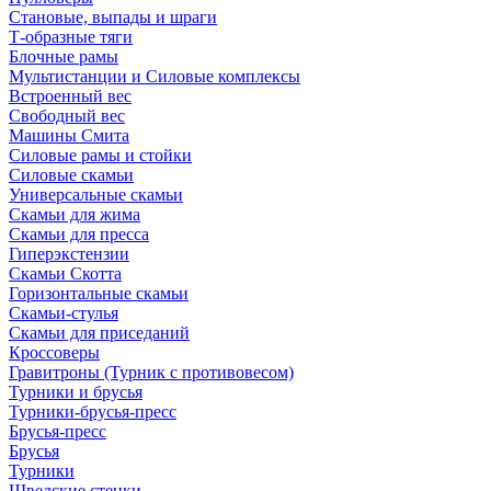
Становые, выпады и шраги
Т-образные тяги
Блочные рамы
Мультистанции и Силовые комплексы
Встроенный вес
Свободный вес
Машины Смита
Силовые рамы и стойки
Силовые скамьи
Универсальные скамьи
Скамьи для жима
Скамьи для пресса
Гиперэкстензии
Скамьи Скотта
Горизонтальные скамьи
Скамьи-стулья
Скамьи для приседаний
Кроссоверы
Гравитроны (Турник с противовесом)
Турники и брусья
Турники-брусья-пресс
Брусья-пресс
Брусья
Турники
Шведские стенки