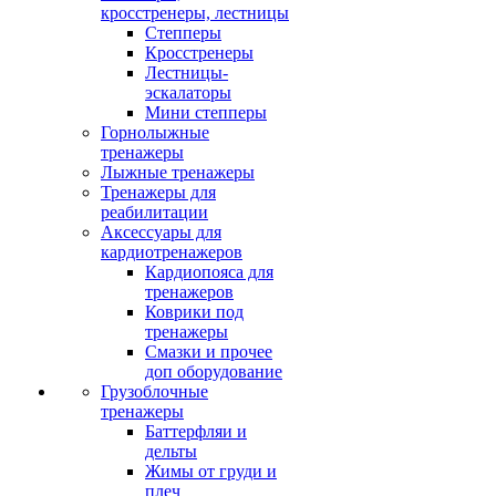
кросстренеры, лестницы
Степперы
Кросстренеры
Лестницы-
эскалаторы
Мини степперы
Горнолыжные
тренажеры
Лыжные тренажеры
Тренажеры для
реабилитации
Аксессуары для
кардиотренажеров
Кардиопояса для
тренажеров
Коврики под
тренажеры
Смазки и прочее
доп оборудование
Грузоблочные
тренажеры
Баттерфляи и
дельты
Жимы от груди и
плеч