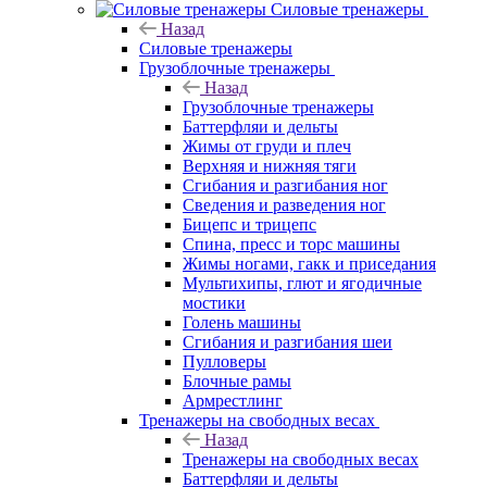
Силовые тренажеры
Назад
Силовые тренажеры
Грузоблочные тренажеры
Назад
Грузоблочные тренажеры
Баттерфляи и дельты
Жимы от груди и плеч
Верхняя и нижняя тяги
Сгибания и разгибания ног
Сведения и разведения ног
Бицепс и трицепс
Спина, пресс и торс машины
Жимы ногами, гакк и приседания
Мультихипы, глют и ягодичные
мостики
Голень машины
Сгибания и разгибания шеи
Пулловеры
Блочные рамы
Армрестлинг
Тренажеры на свободных весах
Назад
Тренажеры на свободных весах
Баттерфляи и дельты