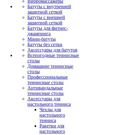
Вибромассажеры
Батуты с внутренней
защитной сеткой
Батуты с внешней
защитной сеткой
Батуты для фитнес-
джампинга
Мини-батуты
Батуты без сетки
Аксессуары для батутов
Всепогодные теннисные
столы
Домашние теннисные
столы
Профессиональные
теннисные столы
Антивандальные
теннисные столы
Аксессуары для
настольного тенниса
Чехлы для
настольного
тенниса
Ракетки для
настольного