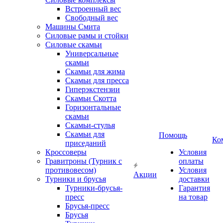
Встроенный вес
Свободный вес
Машины Смита
Силовые рамы и стойки
Силовые скамьи
Универсальные
скамьи
Скамьи для жима
Скамьи для пресса
Гиперэкстензии
Скамьи Скотта
Горизонтальные
скамьи
Скамьи-стулья
Скамьи для
Помощь
Ко
приседаний
Кроссоверы
Условия
Гравитроны (Турник с
оплаты
противовесом)
Условия
Акции
Турники и брусья
доставки
Турники-брусья-
Гарантия
пресс
на товар
Брусья-пресс
Брусья