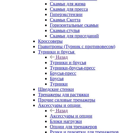
Скамьи для жима
Скамьи для пресса
Гиперэкстензии
Скамьи Скотта
Горизонтальные скамьи
Скамьи-стулья
Скамьи для приседаний
Кроссоверы
Гравитроны (Турник с противовесом)
Турники и брусья
Назад
Турники и брусья
Турники-брусья-пресс
Брусья-пресс
Брусья
Турники
Шведские стенки
Тренажеры для растяжки
Прочие силовые тренажеры
Аксессуары и опции
Назад
Аксессуары и опции
Блоки нагрузки
Опции для тренажеров
Ручки и рукоятки для тренажеров