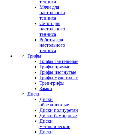
тенниса
Мячи для
настольного
тенниса
Сетки для
настольного
тенниса
Роботы для
настольного
тенниса
Грифы
Грифы гантельные
Грифы прямые
Грифы изогнутые
Грифы мультихват
Трэп-грифы
Замки
Диски
Диски
обрезиненные
Диски полиуретан
Диски бамперные
Диски
металлические
Диски