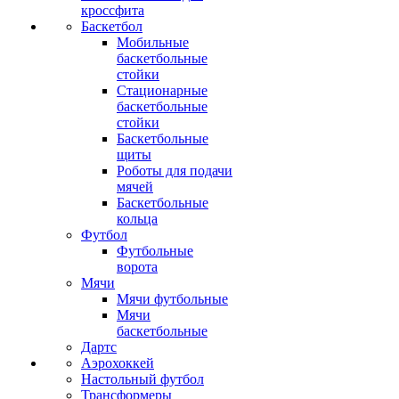
кроссфита
Баскетбол
Мобильные
баскетбольные
стойки
Стационарные
баскетбольные
стойки
Баскетбольные
щиты
Роботы для подачи
мячей
Баскетбольные
кольца
Футбол
Футбольные
ворота
Мячи
Мячи футбольные
Мячи
баскетбольные
Дартс
Аэрохоккей
Настольный футбол
Трансформеры