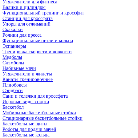
Утяжелители для фитнеса
Валики и цилиндры
Функциональный тренинг и кроссфит
Станции для кроссфита
Упоры для отжиманий
Скакалки
Ролики для пресса
Функциональные петли и кольца
Эспандеры
Тренировка скорости и ловкости
Медболы
Слэмболы
Набивные мячи
Утяжелители и жилеты
Канаты тренировочные
Плиобоксы
Сэндбэги
Сани и тележки для кроссфита
Игровые виды спорта
Баскетбол
Мобильные баскетбольные стойки
Стационарные баскетбольные стойки
Баскетбольные щиты
Роботы для подачи мячей
Баскетбольные кольца