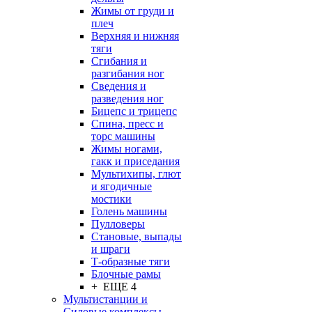
Жимы от груди и
плеч
Верхняя и нижняя
тяги
Сгибания и
разгибания ног
Сведения и
разведения ног
Бицепс и трицепс
Спина, пресс и
торс машины
Жимы ногами,
гакк и приседания
Мультихипы, глют
и ягодичные
мостики
Голень машины
Пулловеры
Становые, выпады
и шраги
Т-образные тяги
Блочные рамы
+ ЕЩЕ 4
Мультистанции и
Силовые комплексы