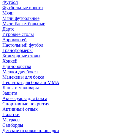
Футбол
Футбольные ворота
Мячи
Мячи футбольные
Мячи баскетбольные
Дартс
Игровые столы
Аэрохоккей
Настольный футбол
Трансформеры
Бильярдные столы
Хоккей
Единоборства
Мешки для бокса
Манекены для бокса
Перчатки для бокса и MMA
Лапы и макивары
Защита
Аксессуары для бокса
Спортивные покрытия
Активный отдых
Палатки
Матрасы
Сапборды
Детские игровые площадки