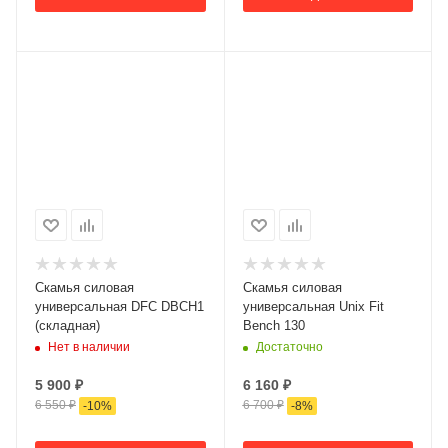
Скамья силовая
Скамья силовая
универсальная DFC DBCH1
универсальная Unix Fit
(складная)
Bench 130
Нет в наличии
Достаточно
5 900
₽
6 160
₽
6 550
₽
6 700
₽
-
10
%
-
8
%