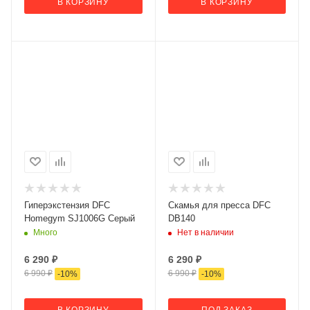
В КОРЗИНУ
В КОРЗИНУ
Гиперэкстензия DFC
Скамья для пресса DFC
Homegym SJ1006G Серый
DB140
Много
Нет в наличии
6 290
₽
6 290
₽
6 990
₽
6 990
₽
-
10
%
-
10
%
В КОРЗИНУ
ПОД ЗАКАЗ