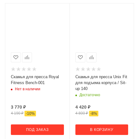
Скамья для пресса Royal
Скамья для пресса Unix Fit
Fitness Bench-001
для подъема корпуса / Sit-
up 140
Нет в наличии
Достаточно
3 770
₽
4 420
₽
4 190
₽
4 800
₽
-
10
%
-
8
%
ПОД ЗАКАЗ
В КОРЗИНУ