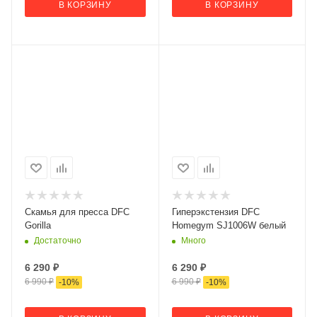
В КОРЗИНУ
В КОРЗИНУ
Скамья для пресса DFC
Гиперэкстензия DFC
Gorilla
Homegym SJ1006W белый
Достаточно
Много
6 290
₽
6 290
₽
6 990
₽
6 990
₽
-
10
%
-
10
%