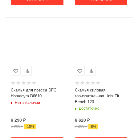
Скамья для пресса DFC
Скамья силовая
Homegym D6610
горизонтальная Unix Fit
Bench 120
Нет в наличии
Достаточно
6 290
₽
6 620
₽
6 990
₽
7 200
₽
-
10
%
-
8
%