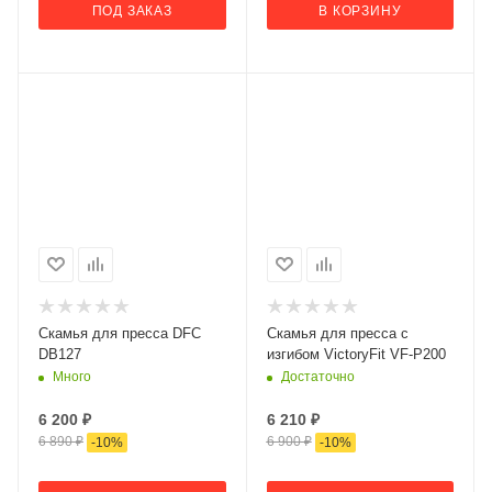
ПОД ЗАКАЗ
В КОРЗИНУ
Скамья для пресса DFC
Скамья для пресса с
DB127
изгибом VictoryFit VF-P200
Много
Достаточно
6 200
₽
6 210
₽
6 890
₽
6 900
₽
-
10
%
-
10
%