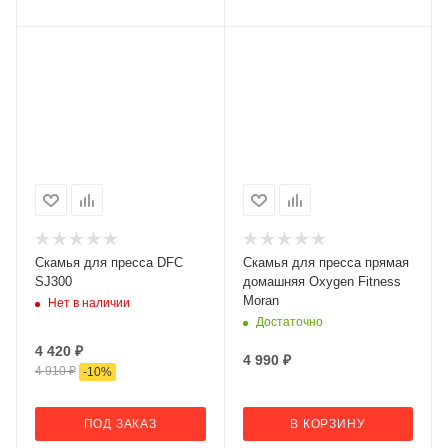
Скамья для пресса DFC
Скамья для пресса прямая
SJ300
домашняя Oxygen Fitness
Moran
Нет в наличии
Достаточно
4 420
₽
4 990
₽
4 910
₽
-
10
%
ПОД ЗАКАЗ
В КОРЗИНУ