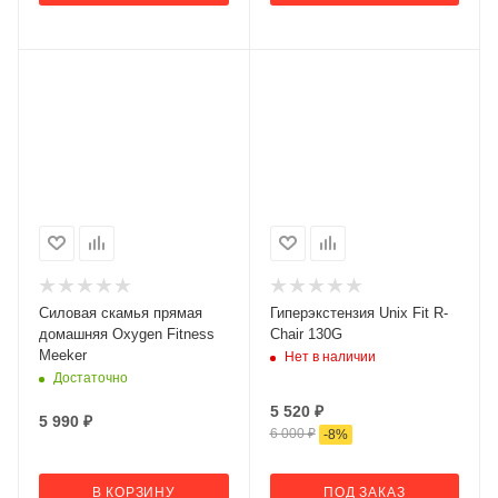
Силовая скамья прямая
Гиперэкстензия Unix Fit R-
домашняя Oxygen Fitness
Chair 130G
Meeker
Нет в наличии
Достаточно
5 520
₽
5 990
₽
6 000
₽
-
8
%
В КОРЗИНУ
ПОД ЗАКАЗ