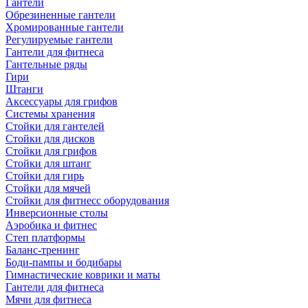
Гантели
Обрезиненные гантели
Хромированные гантели
Регулируемые гантели
Гантели для фитнеса
Гантельные ряды
Гири
Штанги
Аксессуары для грифов
Системы хранения
Стойки для гантелей
Стойки для дисков
Стойки для грифов
Стойки для штанг
Стойки для гирь
Стойки для мячей
Стойки для фитнесс оборудования
Инверсионные столы
Аэробика и фитнес
Степ платформы
Баланс-тренинг
Боди-пампы и бодибары
Гимнастические коврики и маты
Гантели для фитнеса
Мячи для фитнеса