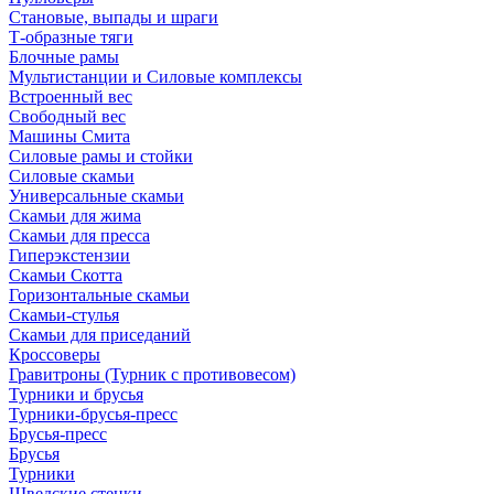
Становые, выпады и шраги
Т-образные тяги
Блочные рамы
Мультистанции и Силовые комплексы
Встроенный вес
Свободный вес
Машины Смита
Силовые рамы и стойки
Силовые скамьи
Универсальные скамьи
Скамьи для жима
Скамьи для пресса
Гиперэкстензии
Скамьи Скотта
Горизонтальные скамьи
Скамьи-стулья
Скамьи для приседаний
Кроссоверы
Гравитроны (Турник с противовесом)
Турники и брусья
Турники-брусья-пресс
Брусья-пресс
Брусья
Турники
Шведские стенки