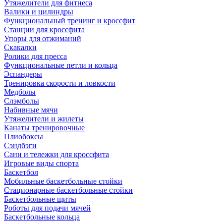
Утяжелители для фитнеса
Валики и цилиндры
Функциональный тренинг и кроссфит
Станции для кроссфита
Упоры для отжиманий
Скакалки
Ролики для пресса
Функциональные петли и кольца
Эспандеры
Тренировка скорости и ловкости
Медболы
Слэмболы
Набивные мячи
Утяжелители и жилеты
Канаты тренировочные
Плиобоксы
Сэндбэги
Сани и тележки для кроссфита
Игровые виды спорта
Баскетбол
Мобильные баскетбольные стойки
Стационарные баскетбольные стойки
Баскетбольные щиты
Роботы для подачи мячей
Баскетбольные кольца