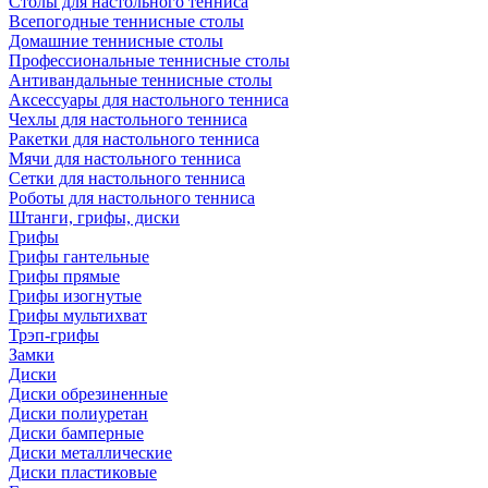
Столы для настольного тенниса
Всепогодные теннисные столы
Домашние теннисные столы
Профессиональные теннисные столы
Антивандальные теннисные столы
Аксессуары для настольного тенниса
Чехлы для настольного тенниса
Ракетки для настольного тенниса
Мячи для настольного тенниса
Сетки для настольного тенниса
Роботы для настольного тенниса
Штанги, грифы, диски
Грифы
Грифы гантельные
Грифы прямые
Грифы изогнутые
Грифы мультихват
Трэп-грифы
Замки
Диски
Диски обрезиненные
Диски полиуретан
Диски бамперные
Диски металлические
Диски пластиковые