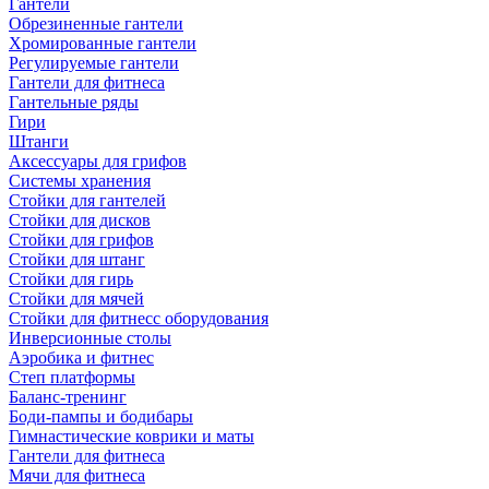
Гантели
Обрезиненные гантели
Хромированные гантели
Регулируемые гантели
Гантели для фитнеса
Гантельные ряды
Гири
Штанги
Аксессуары для грифов
Системы хранения
Стойки для гантелей
Стойки для дисков
Стойки для грифов
Стойки для штанг
Стойки для гирь
Стойки для мячей
Стойки для фитнесс оборудования
Инверсионные столы
Аэробика и фитнес
Степ платформы
Баланс-тренинг
Боди-пампы и бодибары
Гимнастические коврики и маты
Гантели для фитнеса
Мячи для фитнеса