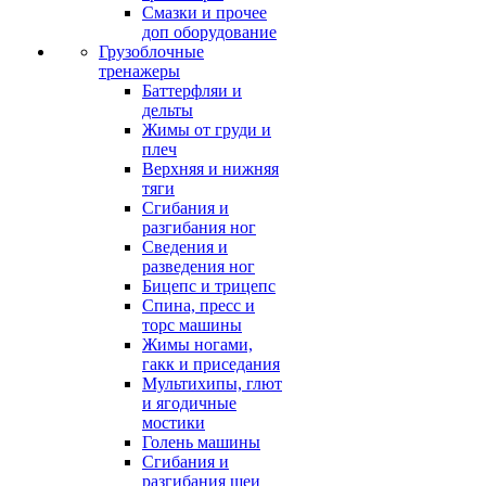
Смазки и прочее
доп оборудование
Грузоблочные
тренажеры
Баттерфляи и
дельты
Жимы от груди и
плеч
Верхняя и нижняя
тяги
Сгибания и
разгибания ног
Сведения и
разведения ног
Бицепс и трицепс
Спина, пресс и
торс машины
Жимы ногами,
гакк и приседания
Мультихипы, глют
и ягодичные
мостики
Голень машины
Сгибания и
разгибания шеи