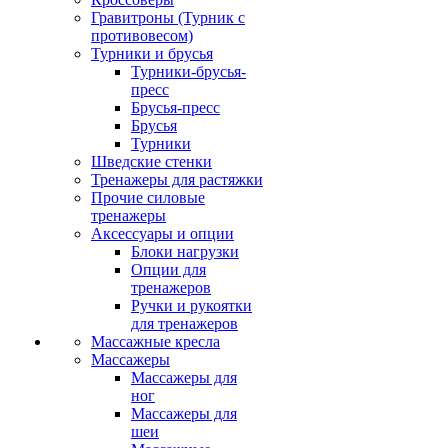
Гравитроны (Турник с
противовесом)
Турники и брусья
Турники-брусья-
пресс
Брусья-пресс
Брусья
Турники
Шведские стенки
Тренажеры для растяжки
Прочие силовые
тренажеры
Аксессуары и опции
Блоки нагрузки
Опции для
тренажеров
Ручки и рукоятки
для тренажеров
Массажные кресла
Массажеры
Массажеры для
ног
Массажеры для
шеи