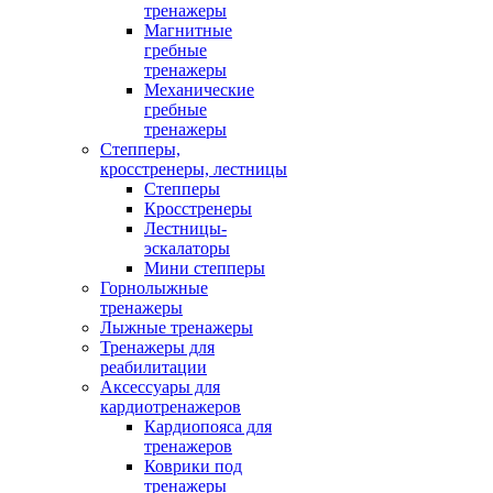
тренажеры
Магнитные
гребные
тренажеры
Механические
гребные
тренажеры
Степперы,
кросстренеры, лестницы
Степперы
Кросстренеры
Лестницы-
эскалаторы
Мини степперы
Горнолыжные
тренажеры
Лыжные тренажеры
Тренажеры для
реабилитации
Аксессуары для
кардиотренажеров
Кардиопояса для
тренажеров
Коврики под
тренажеры