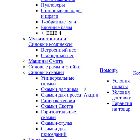
Пулловеры
Становые, выпады
и шраги
Т-образные тяги
Блочные рамы
+ ЕЩЕ 4
Мультистанции и
Силовые комплексы
Встроенный вес
Свободный вес
Машины Смита
Силовые рамы и стойки
Помощь
Силовые скамьи
Ко
Универсальные
Условия
скамьи
оплаты
Скамьи для жима
Условия
Скамьи для пресса
Акции
доставки
Гиперэкстензии
Гарантия
Скамьи Скотта
на товар
Горизонтальные
скамьи
Скамьи-стулья
Скамьи для
приседаний
Кроссоверы