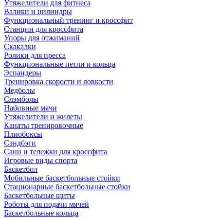
Утяжелители для фитнеса
Валики и цилиндры
Функциональный тренинг и кроссфит
Станции для кроссфита
Упоры для отжиманий
Скакалки
Ролики для пресса
Функциональные петли и кольца
Эспандеры
Тренировка скорости и ловкости
Медболы
Слэмболы
Набивные мячи
Утяжелители и жилеты
Канаты тренировочные
Плиобоксы
Сэндбэги
Сани и тележки для кроссфита
Игровые виды спорта
Баскетбол
Мобильные баскетбольные стойки
Стационарные баскетбольные стойки
Баскетбольные щиты
Роботы для подачи мячей
Баскетбольные кольца