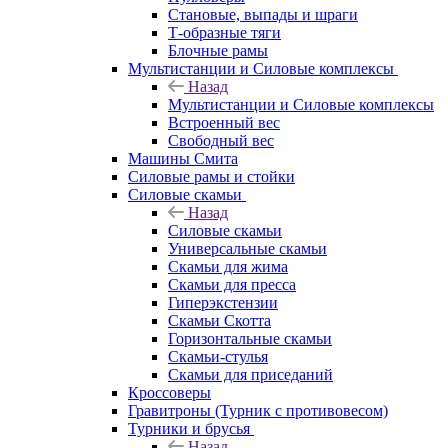
Становые, выпады и шраги
Т-образные тяги
Блочные рамы
Мультистанции и Силовые комплексы
Назад
Мультистанции и Силовые комплексы
Встроенный вес
Свободный вес
Машины Смита
Силовые рамы и стойки
Силовые скамьи
Назад
Силовые скамьи
Универсальные скамьи
Скамьи для жима
Скамьи для пресса
Гиперэкстензии
Скамьи Скотта
Горизонтальные скамьи
Скамьи-стулья
Скамьи для приседаний
Кроссоверы
Гравитроны (Турник с противовесом)
Турники и брусья
Назад