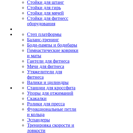
Стойки для штанг
Стойки для гирь
Стойки для мячей
Стойки для фитнесс
оборудования
Степ платформы
Баланс-тренинг
Боди-пампы и бодибары
Гимнастические коврики
и маты
Гантели для фитнеса
Мячи для фитнеса
Утяжелители для
фитнеса
Валики и цилиндры
Станции для кроссфита
Упоры для отжиманий
Скакалки
Ролики для пресса
Функциональные петли
и кольца
Эспандеры
Тренировка скорости и
ловкости