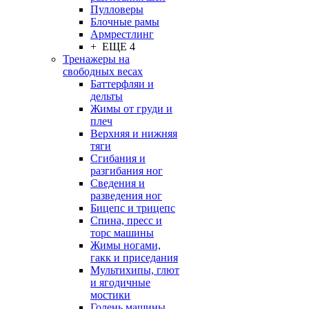
Пулловеры
Блочные рамы
Армрестлинг
+ ЕЩЕ 4
Тренажеры на
свободных весах
Баттерфляи и
дельты
Жимы от груди и
плеч
Верхняя и нижняя
тяги
Сгибания и
разгибания ног
Сведения и
разведения ног
Бицепс и трицепс
Спина, пресс и
торс машины
Жимы ногами,
гакк и приседания
Мультихипы, глют
и ягодичные
мостики
Голень машины