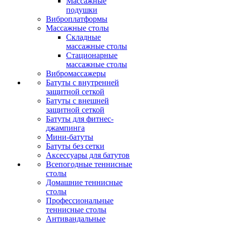
Массажные
подушки
Виброплатформы
Массажные столы
Складные
массажные столы
Стационарные
массажные столы
Вибромассажеры
Батуты с внутренней
защитной сеткой
Батуты с внешней
защитной сеткой
Батуты для фитнес-
джампинга
Мини-батуты
Батуты без сетки
Аксессуары для батутов
Всепогодные теннисные
столы
Домашние теннисные
столы
Профессиональные
теннисные столы
Антивандальные