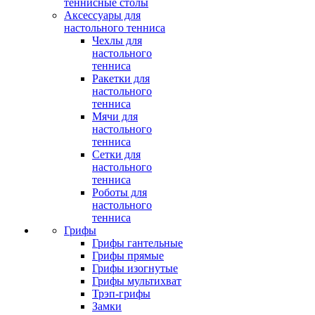
теннисные столы
Аксессуары для
настольного тенниса
Чехлы для
настольного
тенниса
Ракетки для
настольного
тенниса
Мячи для
настольного
тенниса
Сетки для
настольного
тенниса
Роботы для
настольного
тенниса
Грифы
Грифы гантельные
Грифы прямые
Грифы изогнутые
Грифы мультихват
Трэп-грифы
Замки