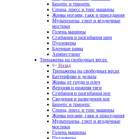
Бицепс и трицепс
Спина, пресс и торс машины
Жимы ногами, гакк и приседания
Мультихипы, глют и ягодичные
мостики
Голень машины
Сгибания и разгибания шеи
Пулловеры
Блочные рамы
Армрестлинг
Тренажеры на свободных весах
Назад
Тренажеры на свободных весах
Баттерфляи и дельты
Жимы от груди и плеч
Верхняя и нижняя тяги
Сгибания и разгибания ног
Сведения и разведения ног
Бицепс и трицепс
Спина, пресс и торс машины
Жимы ногами, гакк и приседания
Мультихипы, глют и ягодичные
мостики
Голень машины
Пулловеры