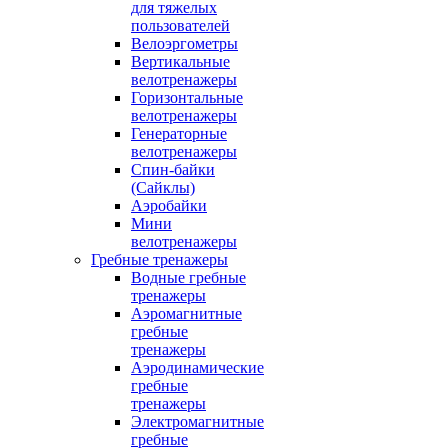
для тяжелых
пользователей
Велоэргометры
Вертикальные
велотренажеры
Горизонтальные
велотренажеры
Генераторные
велотренажеры
Спин-байки
(Сайклы)
Аэробайки
Мини
велотренажеры
Гребные тренажеры
Водные гребные
тренажеры
Аэромагнитные
гребные
тренажеры
Аэродинамические
гребные
тренажеры
Электромагнитные
гребные