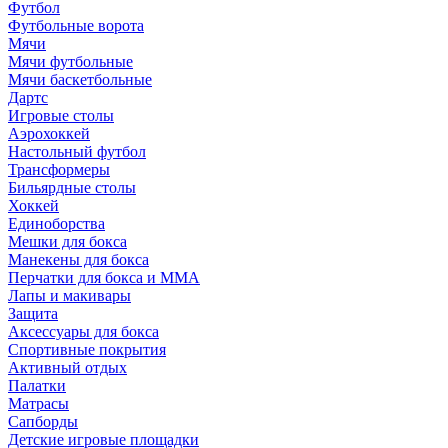
Футбол
Футбольные ворота
Мячи
Мячи футбольные
Мячи баскетбольные
Дартс
Игровые столы
Аэрохоккей
Настольный футбол
Трансформеры
Бильярдные столы
Хоккей
Единоборства
Мешки для бокса
Манекены для бокса
Перчатки для бокса и MMA
Лапы и макивары
Защита
Аксессуары для бокса
Спортивные покрытия
Активный отдых
Палатки
Матрасы
Сапборды
Детские игровые площадки