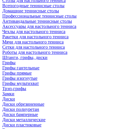
Столы для настольного тенниса
Всепогодные теннисные столы
Домашние теннисные столы
Профессиональные теннисные столы
Антивандальные теннисные столы
Аксессуары для настольного тенниса
Чехлы для настольного тенниса
Ракетки для настольного тенниса
Мячи для настольного тенниса
Сетки для настольного тенниса
Роботы для настольного тенниса
Штанги, грифы, диски
Грифы
Грифы гантельные
Грифы прямые
Грифы изогнутые
Грифы мультихват
Трэп-грифы
Замки
Диски
Диски обрезиненные
Диски полиуретан
Диски бамперные
Диски металлические
Диски пластиковые