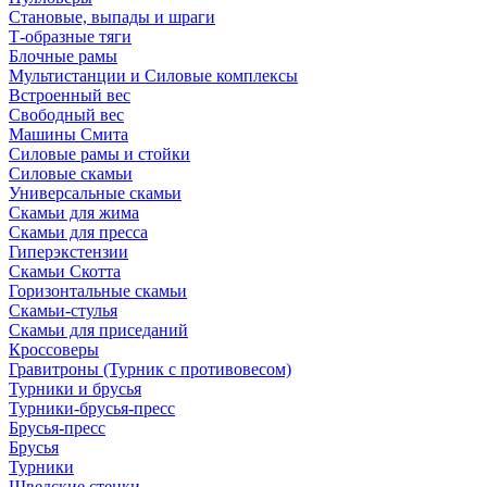
Становые, выпады и шраги
Т-образные тяги
Блочные рамы
Мультистанции и Силовые комплексы
Встроенный вес
Свободный вес
Машины Смита
Силовые рамы и стойки
Силовые скамьи
Универсальные скамьи
Скамьи для жима
Скамьи для пресса
Гиперэкстензии
Скамьи Скотта
Горизонтальные скамьи
Скамьи-стулья
Скамьи для приседаний
Кроссоверы
Гравитроны (Турник с противовесом)
Турники и брусья
Турники-брусья-пресс
Брусья-пресс
Брусья
Турники
Шведские стенки