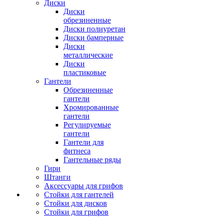
Диски
Диски
обрезиненные
Диски полиуретан
Диски бамперные
Диски
металлические
Диски
пластиковые
Гантели
Обрезиненные
гантели
Хромированные
гантели
Регулируемые
гантели
Гантели для
фитнеса
Гантельные ряды
Гири
Штанги
Аксессуары для грифов
Стойки для гантелей
Стойки для дисков
Стойки для грифов