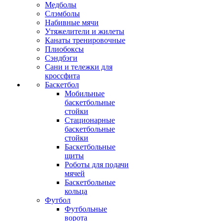
Медболы
Слэмболы
Набивные мячи
Утяжелители и жилеты
Канаты тренировочные
Плиобоксы
Сэндбэги
Сани и тележки для
кроссфита
Баскетбол
Мобильные
баскетбольные
стойки
Стационарные
баскетбольные
стойки
Баскетбольные
щиты
Роботы для подачи
мячей
Баскетбольные
кольца
Футбол
Футбольные
ворота