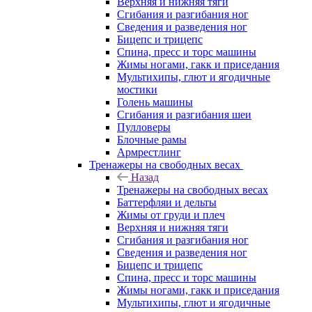
Верхняя и нижняя тяги
Сгибания и разгибания ног
Сведения и разведения ног
Бицепс и трицепс
Спина, пресс и торс машины
Жимы ногами, гакк и приседания
Мультихипы, глют и ягодичные
мостики
Голень машины
Сгибания и разгибания шеи
Пулловеры
Блочные рамы
Армрестлинг
Тренажеры на свободных весах
Назад
Тренажеры на свободных весах
Баттерфляи и дельты
Жимы от груди и плеч
Верхняя и нижняя тяги
Сгибания и разгибания ног
Сведения и разведения ног
Бицепс и трицепс
Спина, пресс и торс машины
Жимы ногами, гакк и приседания
Мультихипы, глют и ягодичные