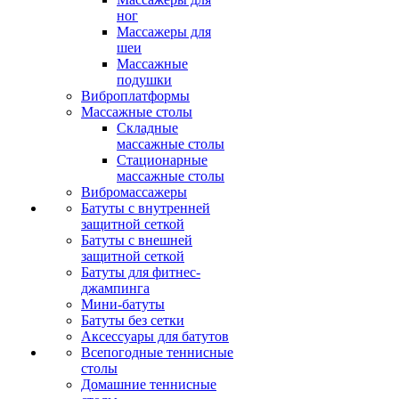
ног
Массажеры для
шеи
Массажные
подушки
Виброплатформы
Массажные столы
Складные
массажные столы
Стационарные
массажные столы
Вибромассажеры
Батуты с внутренней
защитной сеткой
Батуты с внешней
защитной сеткой
Батуты для фитнес-
джампинга
Мини-батуты
Батуты без сетки
Аксессуары для батутов
Всепогодные теннисные
столы
Домашние теннисные