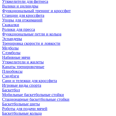
Утяжелители для фитнеса
Валики и цилиндры
Функциональный тренинг и кроссфит
Станции для кроссфита
Упоры для отжиманий
Скакалки
Ролики для пресса
Функциональные петли и кольца
Эспандеры
Тренировка скорости и ловкости
Медболы
Слэмболы
Набивные мячи
Утяжелители и жилеты
Канаты тренировочные
Плиобоксы
Сэндбэги
Сани и тележки для кроссфита
Игровые виды спорта
Баскетбол
Мобильные баскетбольные стойки
Стационарные баскетбольные стойки
Баскетбольные щиты
Роботы для подачи мячей
Баскетбольные кольца