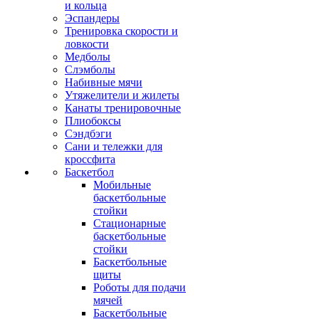
и кольца
Эспандеры
Тренировка скорости и
ловкости
Медболы
Слэмболы
Набивные мячи
Утяжелители и жилеты
Канаты тренировочные
Плиобоксы
Сэндбэги
Сани и тележки для
кроссфита
Баскетбол
Мобильные
баскетбольные
стойки
Стационарные
баскетбольные
стойки
Баскетбольные
щиты
Роботы для подачи
мячей
Баскетбольные