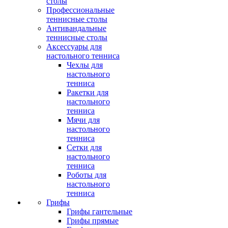
столы
Профессиональные
теннисные столы
Антивандальные
теннисные столы
Аксессуары для
настольного тенниса
Чехлы для
настольного
тенниса
Ракетки для
настольного
тенниса
Мячи для
настольного
тенниса
Сетки для
настольного
тенниса
Роботы для
настольного
тенниса
Грифы
Грифы гантельные
Грифы прямые