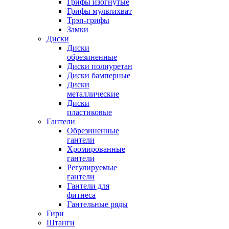
Грифы изогнутые
Грифы мультихват
Трэп-грифы
Замки
Диски
Диски
обрезиненные
Диски полиуретан
Диски бамперные
Диски
металлические
Диски
пластиковые
Гантели
Обрезиненные
гантели
Хромированные
гантели
Регулируемые
гантели
Гантели для
фитнеса
Гантельные ряды
Гири
Штанги