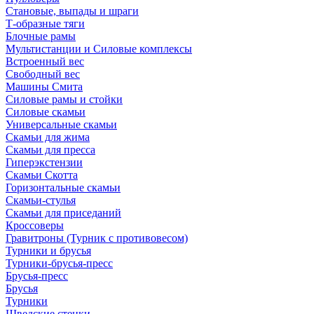
Становые, выпады и шраги
Т-образные тяги
Блочные рамы
Мультистанции и Силовые комплексы
Встроенный вес
Свободный вес
Машины Смита
Силовые рамы и стойки
Силовые скамьи
Универсальные скамьи
Скамьи для жима
Скамьи для пресса
Гиперэкстензии
Скамьи Скотта
Горизонтальные скамьи
Скамьи-стулья
Скамьи для приседаний
Кроссоверы
Гравитроны (Турник с противовесом)
Турники и брусья
Турники-брусья-пресс
Брусья-пресс
Брусья
Турники
Шведские стенки