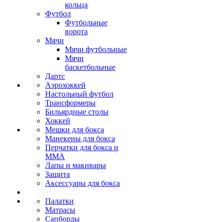
кольца
Футбол
Футбольные
ворота
Мячи
Мячи футбольные
Мячи
баскетбольные
Дартс
Аэрохоккей
Настольный футбол
Трансформеры
Бильярдные столы
Хоккей
Мешки для бокса
Манекены для бокса
Перчатки для бокса и
MMA
Лапы и макивары
Защита
Аксессуары для бокса
Палатки
Матрасы
Сапборды