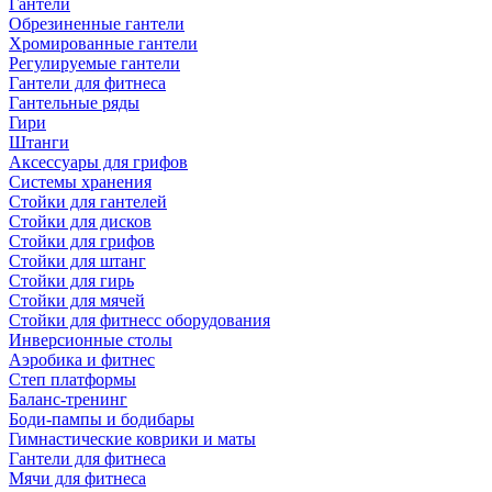
Гантели
Обрезиненные гантели
Хромированные гантели
Регулируемые гантели
Гантели для фитнеса
Гантельные ряды
Гири
Штанги
Аксессуары для грифов
Системы хранения
Стойки для гантелей
Стойки для дисков
Стойки для грифов
Стойки для штанг
Стойки для гирь
Стойки для мячей
Стойки для фитнесс оборудования
Инверсионные столы
Аэробика и фитнес
Степ платформы
Баланс-тренинг
Боди-пампы и бодибары
Гимнастические коврики и маты
Гантели для фитнеса
Мячи для фитнеса