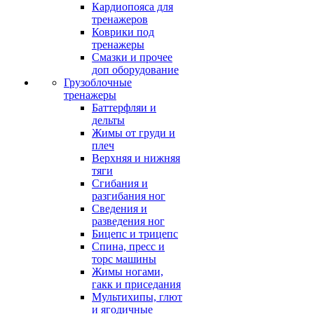
Кардиопояса для
тренажеров
Коврики под
тренажеры
Смазки и прочее
доп оборудование
Грузоблочные
тренажеры
Баттерфляи и
дельты
Жимы от груди и
плеч
Верхняя и нижняя
тяги
Сгибания и
разгибания ног
Сведения и
разведения ног
Бицепс и трицепс
Спина, пресс и
торс машины
Жимы ногами,
гакк и приседания
Мультихипы, глют
и ягодичные