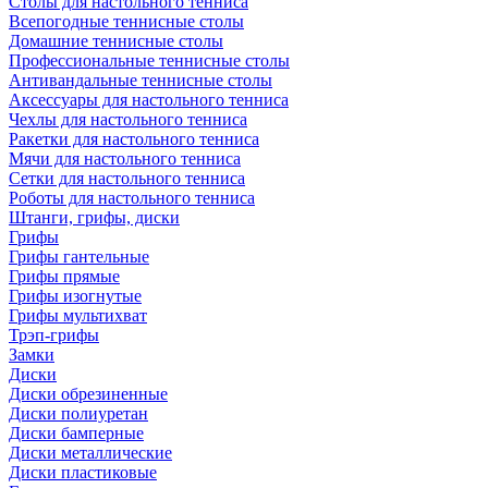
Столы для настольного тенниса
Всепогодные теннисные столы
Домашние теннисные столы
Профессиональные теннисные столы
Антивандальные теннисные столы
Аксессуары для настольного тенниса
Чехлы для настольного тенниса
Ракетки для настольного тенниса
Мячи для настольного тенниса
Сетки для настольного тенниса
Роботы для настольного тенниса
Штанги, грифы, диски
Грифы
Грифы гантельные
Грифы прямые
Грифы изогнутые
Грифы мультихват
Трэп-грифы
Замки
Диски
Диски обрезиненные
Диски полиуретан
Диски бамперные
Диски металлические
Диски пластиковые