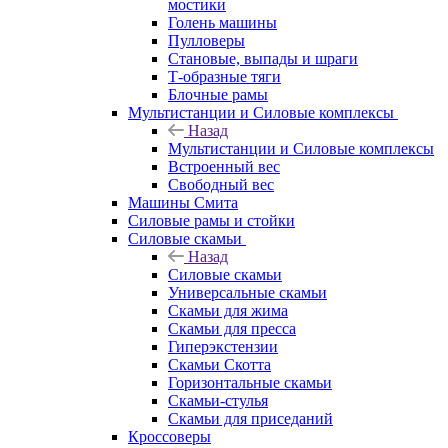
мостики
Голень машины
Пулловеры
Становые, выпады и шраги
Т-образные тяги
Блочные рамы
Мультистанции и Силовые комплексы
Назад
Мультистанции и Силовые комплексы
Встроенный вес
Свободный вес
Машины Смита
Силовые рамы и стойки
Силовые скамьи
Назад
Силовые скамьи
Универсальные скамьи
Скамьи для жима
Скамьи для пресса
Гиперэкстензии
Скамьи Скотта
Горизонтальные скамьи
Скамьи-стулья
Скамьи для приседаний
Кроссоверы