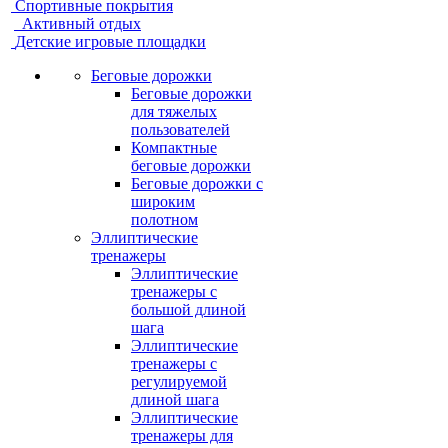
Спортивные покрытия
Активный отдых
Детские игровые площадки
Беговые дорожки
Беговые дорожки
для тяжелых
пользователей
Компактные
беговые дорожки
Беговые дорожки с
широким
полотном
Эллиптические
тренажеры
Эллиптические
тренажеры с
большой длиной
шага
Эллиптические
тренажеры с
регулируемой
длиной шага
Эллиптические
тренажеры для