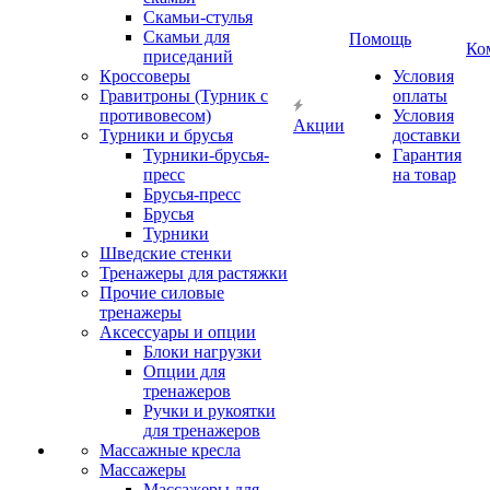
Скамьи-стулья
Скамьи для
Помощь
Ко
приседаний
Кроссоверы
Условия
Гравитроны (Турник с
оплаты
противовесом)
Условия
Акции
Турники и брусья
доставки
Турники-брусья-
Гарантия
пресс
на товар
Брусья-пресс
Брусья
Турники
Шведские стенки
Тренажеры для растяжки
Прочие силовые
тренажеры
Аксессуары и опции
Блоки нагрузки
Опции для
тренажеров
Ручки и рукоятки
для тренажеров
Массажные кресла
Массажеры
Массажеры для