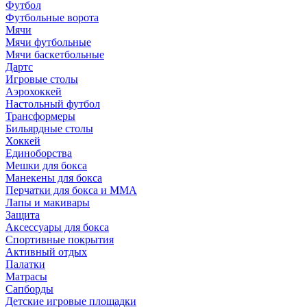
Футбол
Футбольные ворота
Мячи
Мячи футбольные
Мячи баскетбольные
Дартс
Игровые столы
Аэрохоккей
Настольный футбол
Трансформеры
Бильярдные столы
Хоккей
Единоборства
Мешки для бокса
Манекены для бокса
Перчатки для бокса и MMA
Лапы и макивары
Защита
Аксессуары для бокса
Спортивные покрытия
Активный отдых
Палатки
Матрасы
Сапборды
Детские игровые площадки