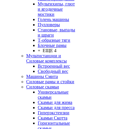
Мультихипы, глют
и ягодичные
мостики
Голень машины
Пулловеры
Становые, выпады
и шраги
Т-образные тяги
Блочные рамы
+ ЕЩЕ 4
Мультистанции и
Силовые комплексы
Встроенный вес
Свободный вес
Машины Смита
Силовые рамы и стойки
Силовые скамьи
Универсальные
скамьи
Скамьи для жима
Скамьи для пресса
Гиперэкстензии
Скамьи Скотта
Горизонтальные
скамьи