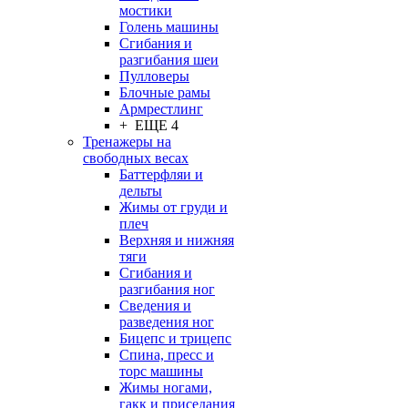
мостики
Голень машины
Сгибания и
разгибания шеи
Пулловеры
Блочные рамы
Армрестлинг
+ ЕЩЕ 4
Тренажеры на
свободных весах
Баттерфляи и
дельты
Жимы от груди и
плеч
Верхняя и нижняя
тяги
Сгибания и
разгибания ног
Сведения и
разведения ног
Бицепс и трицепс
Спина, пресс и
торс машины
Жимы ногами,
гакк и приседания