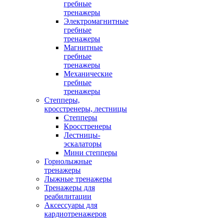
гребные
тренажеры
Электромагнитные
гребные
тренажеры
Магнитные
гребные
тренажеры
Механические
гребные
тренажеры
Степперы,
кросстренеры, лестницы
Степперы
Кросстренеры
Лестницы-
эскалаторы
Мини степперы
Горнолыжные
тренажеры
Лыжные тренажеры
Тренажеры для
реабилитации
Аксессуары для
кардиотренажеров