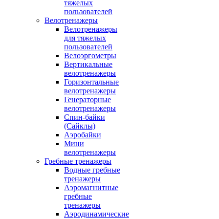
тяжелых
пользователей
Велотренажеры
Велотренажеры
для тяжелых
пользователей
Велоэргометры
Вертикальные
велотренажеры
Горизонтальные
велотренажеры
Генераторные
велотренажеры
Спин-байки
(Сайклы)
Аэробайки
Мини
велотренажеры
Гребные тренажеры
Водные гребные
тренажеры
Аэромагнитные
гребные
тренажеры
Аэродинамические