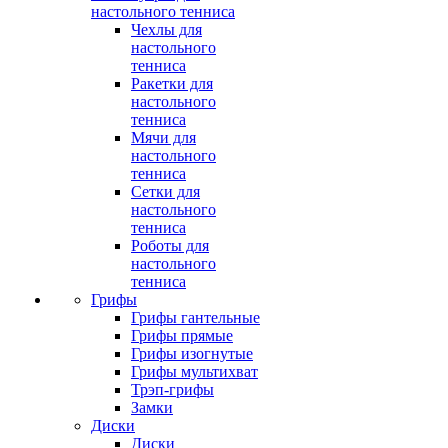
настольного тенниса
Чехлы для
настольного
тенниса
Ракетки для
настольного
тенниса
Мячи для
настольного
тенниса
Сетки для
настольного
тенниса
Роботы для
настольного
тенниса
Грифы
Грифы гантельные
Грифы прямые
Грифы изогнутые
Грифы мультихват
Трэп-грифы
Замки
Диски
Диски