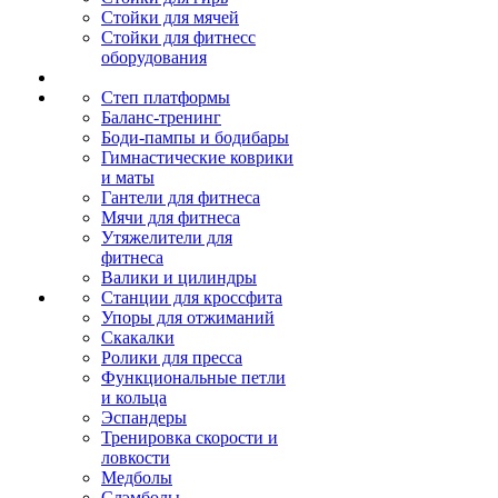
Стойки для мячей
Стойки для фитнесс
оборудования
Степ платформы
Баланс-тренинг
Боди-пампы и бодибары
Гимнастические коврики
и маты
Гантели для фитнеса
Мячи для фитнеса
Утяжелители для
фитнеса
Валики и цилиндры
Станции для кроссфита
Упоры для отжиманий
Скакалки
Ролики для пресса
Функциональные петли
и кольца
Эспандеры
Тренировка скорости и
ловкости
Медболы
Слэмболы