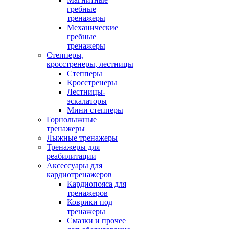
гребные
тренажеры
Механические
гребные
тренажеры
Степперы,
кросстренеры, лестницы
Степперы
Кросстренеры
Лестницы-
эскалаторы
Мини степперы
Горнолыжные
тренажеры
Лыжные тренажеры
Тренажеры для
реабилитации
Аксессуары для
кардиотренажеров
Кардиопояса для
тренажеров
Коврики под
тренажеры
Смазки и прочее