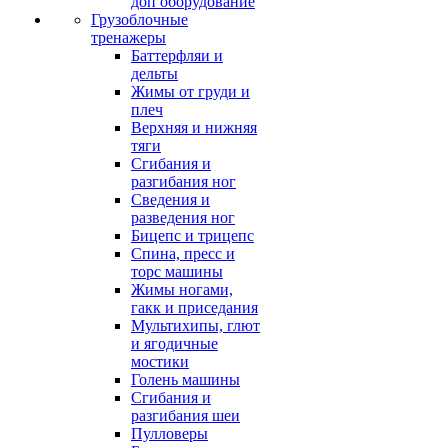
доп оборудование
Грузоблочные
тренажеры
Баттерфляи и
дельты
Жимы от груди и
плеч
Верхняя и нижняя
тяги
Сгибания и
разгибания ног
Сведения и
разведения ног
Бицепс и трицепс
Спина, пресс и
торс машины
Жимы ногами,
гакк и приседания
Мультихипы, глют
и ягодичные
мостики
Голень машины
Сгибания и
разгибания шеи
Пулловеры