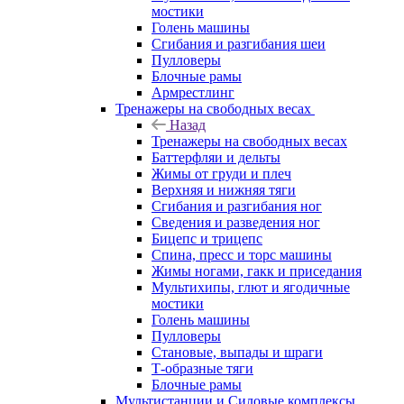
мостики
Голень машины
Сгибания и разгибания шеи
Пулловеры
Блочные рамы
Армрестлинг
Тренажеры на свободных весах
Назад
Тренажеры на свободных весах
Баттерфляи и дельты
Жимы от груди и плеч
Верхняя и нижняя тяги
Сгибания и разгибания ног
Сведения и разведения ног
Бицепс и трицепс
Спина, пресс и торс машины
Жимы ногами, гакк и приседания
Мультихипы, глют и ягодичные
мостики
Голень машины
Пулловеры
Становые, выпады и шраги
Т-образные тяги
Блочные рамы
Мультистанции и Силовые комплексы