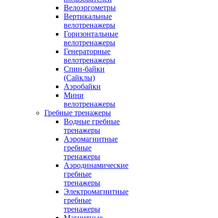
Велоэргометры
Вертикальные
велотренажеры
Горизонтальные
велотренажеры
Генераторные
велотренажеры
Спин-байки
(Сайклы)
Аэробайки
Мини
велотренажеры
Гребные тренажеры
Водные гребные
тренажеры
Аэромагнитные
гребные
тренажеры
Аэродинамические
гребные
тренажеры
Электромагнитные
гребные
тренажеры
Магнитные