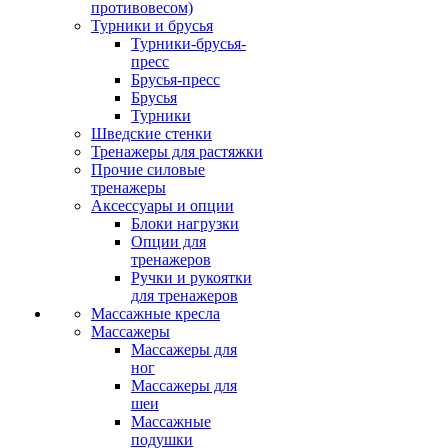
противовесом)
Турники и брусья
Турники-брусья-
пресс
Брусья-пресс
Брусья
Турники
Шведские стенки
Тренажеры для растяжки
Прочие силовые
тренажеры
Аксессуары и опции
Блоки нагрузки
Опции для
тренажеров
Ручки и рукоятки
для тренажеров
Массажные кресла
Массажеры
Массажеры для
ног
Массажеры для
шеи
Массажные
подушки