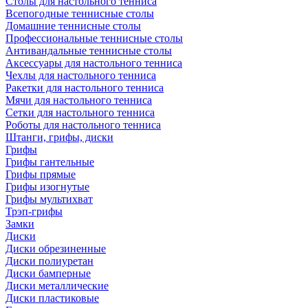
Столы для настольного тенниса
Всепогодные теннисные столы
Домашние теннисные столы
Профессиональные теннисные столы
Антивандальные теннисные столы
Аксессуары для настольного тенниса
Чехлы для настольного тенниса
Ракетки для настольного тенниса
Мячи для настольного тенниса
Сетки для настольного тенниса
Роботы для настольного тенниса
Штанги, грифы, диски
Грифы
Грифы гантельные
Грифы прямые
Грифы изогнутые
Грифы мультихват
Трэп-грифы
Замки
Диски
Диски обрезиненные
Диски полиуретан
Диски бамперные
Диски металлические
Диски пластиковые