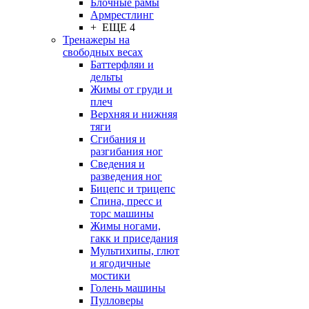
Блочные рамы
Армрестлинг
+ ЕЩЕ 4
Тренажеры на
свободных весах
Баттерфляи и
дельты
Жимы от груди и
плеч
Верхняя и нижняя
тяги
Сгибания и
разгибания ног
Сведения и
разведения ног
Бицепс и трицепс
Спина, пресс и
торс машины
Жимы ногами,
гакк и приседания
Мультихипы, глют
и ягодичные
мостики
Голень машины
Пулловеры