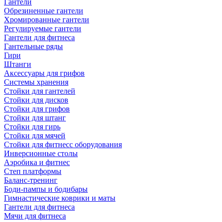
Гантели
Обрезиненные гантели
Хромированные гантели
Регулируемые гантели
Гантели для фитнеса
Гантельные ряды
Гири
Штанги
Аксессуары для грифов
Системы хранения
Стойки для гантелей
Стойки для дисков
Стойки для грифов
Стойки для штанг
Стойки для гирь
Стойки для мячей
Стойки для фитнесс оборудования
Инверсионные столы
Аэробика и фитнес
Степ платформы
Баланс-тренинг
Боди-пампы и бодибары
Гимнастические коврики и маты
Гантели для фитнеса
Мячи для фитнеса