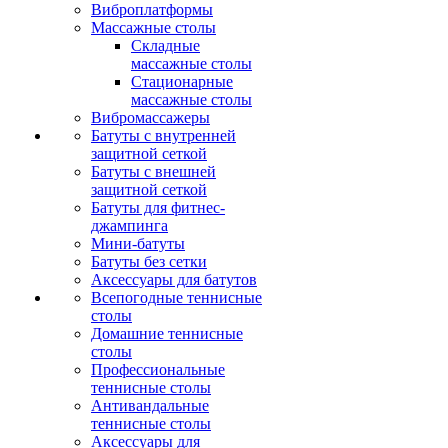
Виброплатформы
Массажные столы
Складные
массажные столы
Стационарные
массажные столы
Вибромассажеры
Батуты с внутренней
защитной сеткой
Батуты с внешней
защитной сеткой
Батуты для фитнес-
джампинга
Мини-батуты
Батуты без сетки
Аксессуары для батутов
Всепогодные теннисные
столы
Домашние теннисные
столы
Профессиональные
теннисные столы
Антивандальные
теннисные столы
Аксессуары для