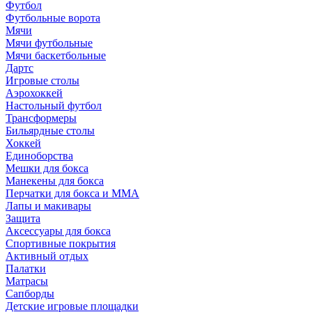
Футбол
Футбольные ворота
Мячи
Мячи футбольные
Мячи баскетбольные
Дартс
Игровые столы
Аэрохоккей
Настольный футбол
Трансформеры
Бильярдные столы
Хоккей
Единоборства
Мешки для бокса
Манекены для бокса
Перчатки для бокса и MMA
Лапы и макивары
Защита
Аксессуары для бокса
Спортивные покрытия
Активный отдых
Палатки
Матрасы
Сапборды
Детские игровые площадки