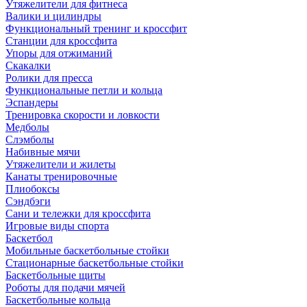
Утяжелители для фитнеса
Валики и цилиндры
Функциональный тренинг и кроссфит
Станции для кроссфита
Упоры для отжиманий
Скакалки
Ролики для пресса
Функциональные петли и кольца
Эспандеры
Тренировка скорости и ловкости
Медболы
Слэмболы
Набивные мячи
Утяжелители и жилеты
Канаты тренировочные
Плиобоксы
Сэндбэги
Сани и тележки для кроссфита
Игровые виды спорта
Баскетбол
Мобильные баскетбольные стойки
Стационарные баскетбольные стойки
Баскетбольные щиты
Роботы для подачи мячей
Баскетбольные кольца