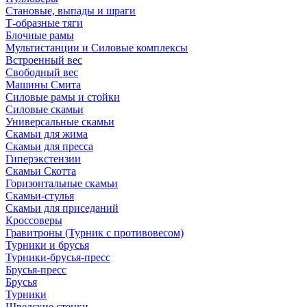
Становые, выпады и шраги
Т-образные тяги
Блочные рамы
Мультистанции и Силовые комплексы
Встроенный вес
Свободный вес
Машины Смита
Силовые рамы и стойки
Силовые скамьи
Универсальные скамьи
Скамьи для жима
Скамьи для пресса
Гиперэкстензии
Скамьи Скотта
Горизонтальные скамьи
Скамьи-стулья
Скамьи для приседаний
Кроссоверы
Гравитроны (Турник с противовесом)
Турники и брусья
Турники-брусья-пресс
Брусья-пресс
Брусья
Турники
Шведские стенки