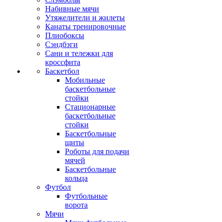
Набивные мячи
Утяжелители и жилеты
Канаты тренировочные
Плиобоксы
Сэндбэги
Сани и тележки для
кроссфита
Баскетбол
Мобильные
баскетбольные
стойки
Стационарные
баскетбольные
стойки
Баскетбольные
щиты
Роботы для подачи
мячей
Баскетбольные
кольца
Футбол
Футбольные
ворота
Мячи