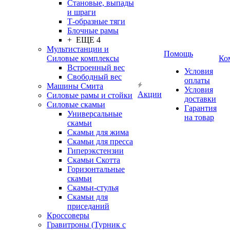
Становые, выпады
и шраги
Т-образные тяги
Блочные рамы
+ ЕЩЕ 4
Мультистанции и
Помощь
Силовые комплексы
Ко
Встроенный вес
Условия
Свободный вес
оплаты
Машины Смита
Условия
Акции
Силовые рамы и стойки
доставки
Силовые скамьи
Гарантия
Универсальные
на товар
скамьи
Скамьи для жима
Скамьи для пресса
Гиперэкстензии
Скамьи Скотта
Горизонтальные
скамьи
Скамьи-стулья
Скамьи для
приседаний
Кроссоверы
Гравитроны (Турник с