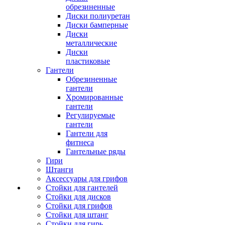
обрезиненные
Диски полиуретан
Диски бамперные
Диски
металлические
Диски
пластиковые
Гантели
Обрезиненные
гантели
Хромированные
гантели
Регулируемые
гантели
Гантели для
фитнеса
Гантельные ряды
Гири
Штанги
Аксессуары для грифов
Стойки для гантелей
Стойки для дисков
Стойки для грифов
Стойки для штанг
Стойки для гирь