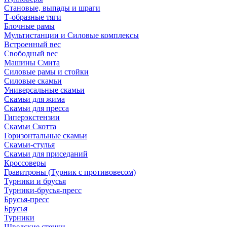
Становые, выпады и шраги
Т-образные тяги
Блочные рамы
Мультистанции и Силовые комплексы
Встроенный вес
Свободный вес
Машины Смита
Силовые рамы и стойки
Силовые скамьи
Универсальные скамьи
Скамьи для жима
Скамьи для пресса
Гиперэкстензии
Скамьи Скотта
Горизонтальные скамьи
Скамьи-стулья
Скамьи для приседаний
Кроссоверы
Гравитроны (Турник с противовесом)
Турники и брусья
Турники-брусья-пресс
Брусья-пресс
Брусья
Турники
Шведские стенки