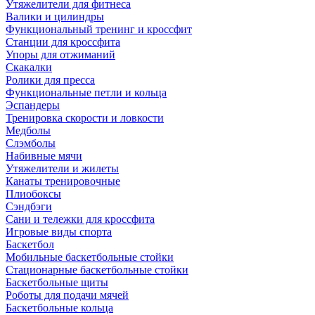
Утяжелители для фитнеса
Валики и цилиндры
Функциональный тренинг и кроссфит
Станции для кроссфита
Упоры для отжиманий
Скакалки
Ролики для пресса
Функциональные петли и кольца
Эспандеры
Тренировка скорости и ловкости
Медболы
Слэмболы
Набивные мячи
Утяжелители и жилеты
Канаты тренировочные
Плиобоксы
Сэндбэги
Сани и тележки для кроссфита
Игровые виды спорта
Баскетбол
Мобильные баскетбольные стойки
Стационарные баскетбольные стойки
Баскетбольные щиты
Роботы для подачи мячей
Баскетбольные кольца