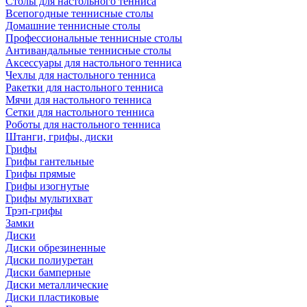
Столы для настольного тенниса
Всепогодные теннисные столы
Домашние теннисные столы
Профессиональные теннисные столы
Антивандальные теннисные столы
Аксессуары для настольного тенниса
Чехлы для настольного тенниса
Ракетки для настольного тенниса
Мячи для настольного тенниса
Сетки для настольного тенниса
Роботы для настольного тенниса
Штанги, грифы, диски
Грифы
Грифы гантельные
Грифы прямые
Грифы изогнутые
Грифы мультихват
Трэп-грифы
Замки
Диски
Диски обрезиненные
Диски полиуретан
Диски бамперные
Диски металлические
Диски пластиковые