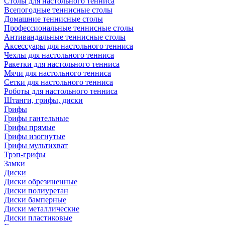
Столы для настольного тенниса
Всепогодные теннисные столы
Домашние теннисные столы
Профессиональные теннисные столы
Антивандальные теннисные столы
Аксессуары для настольного тенниса
Чехлы для настольного тенниса
Ракетки для настольного тенниса
Мячи для настольного тенниса
Сетки для настольного тенниса
Роботы для настольного тенниса
Штанги, грифы, диски
Грифы
Грифы гантельные
Грифы прямые
Грифы изогнутые
Грифы мультихват
Трэп-грифы
Замки
Диски
Диски обрезиненные
Диски полиуретан
Диски бамперные
Диски металлические
Диски пластиковые