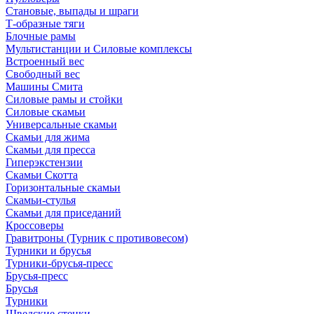
Становые, выпады и шраги
Т-образные тяги
Блочные рамы
Мультистанции и Силовые комплексы
Встроенный вес
Свободный вес
Машины Смита
Силовые рамы и стойки
Силовые скамьи
Универсальные скамьи
Скамьи для жима
Скамьи для пресса
Гиперэкстензии
Скамьи Скотта
Горизонтальные скамьи
Скамьи-стулья
Скамьи для приседаний
Кроссоверы
Гравитроны (Турник с противовесом)
Турники и брусья
Турники-брусья-пресс
Брусья-пресс
Брусья
Турники
Шведские стенки