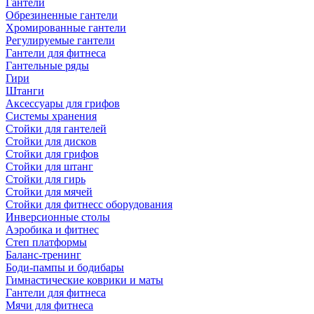
Гантели
Обрезиненные гантели
Хромированные гантели
Регулируемые гантели
Гантели для фитнеса
Гантельные ряды
Гири
Штанги
Аксессуары для грифов
Системы хранения
Стойки для гантелей
Стойки для дисков
Стойки для грифов
Стойки для штанг
Стойки для гирь
Стойки для мячей
Стойки для фитнесс оборудования
Инверсионные столы
Аэробика и фитнес
Степ платформы
Баланс-тренинг
Боди-пампы и бодибары
Гимнастические коврики и маты
Гантели для фитнеса
Мячи для фитнеса