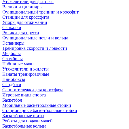
Утяжелители для фитнеса
Валики и цилиндры
Функциональный тренинг и кроссфит
Станции для кроссфита
Упоры для отжиманий
Скакалки
Ролики для пресса
Функциональные петли и кольца
Эспандеры
Тренировка скорости и ловкости
Медболы
Слэмболы
Набивные мячи
Утяжелители и жилеты
Канаты тренировочные
Плиобоксы
Сэндбэги
Сани и тележки для кроссфита
Игровые виды спорта
Баскетбол
Мобильные баскетбольные стойки
Стационарные баскетбольные стойки
Баскетбольные щиты
Роботы для подачи мячей
Баскетбольные кольца