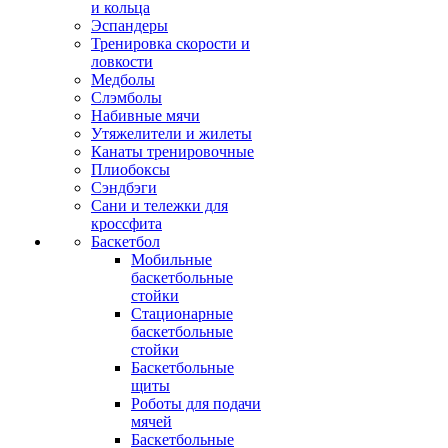
и кольца
Эспандеры
Тренировка скорости и
ловкости
Медболы
Слэмболы
Набивные мячи
Утяжелители и жилеты
Канаты тренировочные
Плиобоксы
Сэндбэги
Сани и тележки для
кроссфита
Баскетбол
Мобильные
баскетбольные
стойки
Стационарные
баскетбольные
стойки
Баскетбольные
щиты
Роботы для подачи
мячей
Баскетбольные