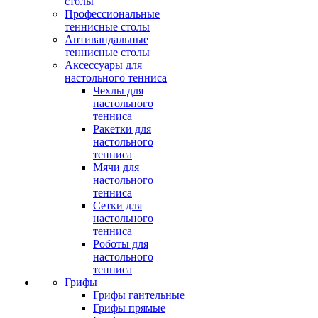
столы
Профессиональные
теннисные столы
Антивандальные
теннисные столы
Аксессуары для
настольного тенниса
Чехлы для
настольного
тенниса
Ракетки для
настольного
тенниса
Мячи для
настольного
тенниса
Сетки для
настольного
тенниса
Роботы для
настольного
тенниса
Грифы
Грифы гантельные
Грифы прямые