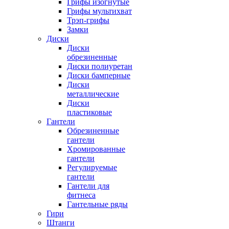
Грифы изогнутые
Грифы мультихват
Трэп-грифы
Замки
Диски
Диски
обрезиненные
Диски полиуретан
Диски бамперные
Диски
металлические
Диски
пластиковые
Гантели
Обрезиненные
гантели
Хромированные
гантели
Регулируемые
гантели
Гантели для
фитнеса
Гантельные ряды
Гири
Штанги