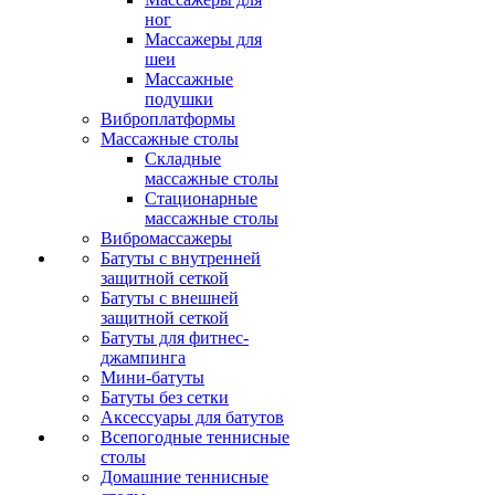
ног
Массажеры для
шеи
Массажные
подушки
Виброплатформы
Массажные столы
Складные
массажные столы
Стационарные
массажные столы
Вибромассажеры
Батуты с внутренней
защитной сеткой
Батуты с внешней
защитной сеткой
Батуты для фитнес-
джампинга
Мини-батуты
Батуты без сетки
Аксессуары для батутов
Всепогодные теннисные
столы
Домашние теннисные