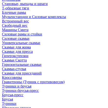
Становые, выпады и шраги
Т-образные тяги
Блочные рамы
Мультистанции и Силовые комплексы
Встроенный вес
Свободный вес
Машины Смита
Силовые рамы и стойки
Силовые скамьи
Универсальные скамьи
Скамьи для жима
Скамьи для пресса
Гиперэкстензии
Скамьи Скотта
Горизонтальные скамьи
Скамьи-стулья
Скамьи для приседаний
Кроссоверы
Гравитроны (Турник с противовесом)
Турники и брусья
Турники-брусья-пресс
Брусья-пресс
Брусья
Турники
Шведские стенки