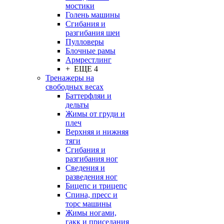
мостики
Голень машины
Сгибания и
разгибания шеи
Пулловеры
Блочные рамы
Армрестлинг
+ ЕЩЕ 4
Тренажеры на
свободных весах
Баттерфляи и
дельты
Жимы от груди и
плеч
Верхняя и нижняя
тяги
Сгибания и
разгибания ног
Сведения и
разведения ног
Бицепс и трицепс
Спина, пресс и
торс машины
Жимы ногами,
гакк и приседания