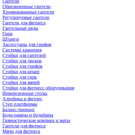
Гантели
Обрезиненные гантели
Хромированные гантели
Регулируемые гантели
Гантели для фитнеса
Гантельные ряды
Гири
Штанги
Аксессуары для грифов
Системы хранения
Стойки для гантелей
Стойки для дисков
Стойки для грифов
Стойки для штанг
Стойки для гирь
Стойки для мячей
Стойки для фитнесс оборудования
Инверсионные столы
Аэробика и фитнес
Степ платформы
Баланс-тренинг
Боди-пампы и бодибары
Гимнастические коврики и маты
Гантели для фитнеса
Мячи для фитнеса