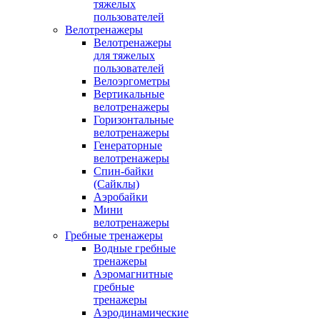
тяжелых
пользователей
Велотренажеры
Велотренажеры
для тяжелых
пользователей
Велоэргометры
Вертикальные
велотренажеры
Горизонтальные
велотренажеры
Генераторные
велотренажеры
Спин-байки
(Сайклы)
Аэробайки
Мини
велотренажеры
Гребные тренажеры
Водные гребные
тренажеры
Аэромагнитные
гребные
тренажеры
Аэродинамические