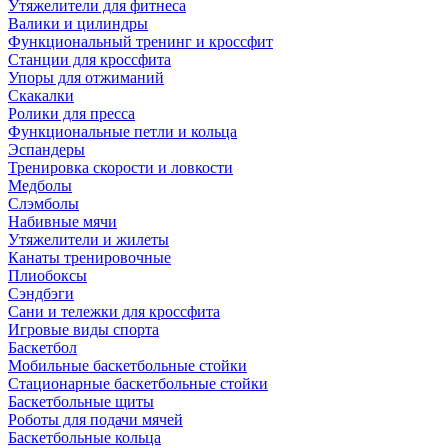
Утяжелители для фитнеса
Валики и цилиндры
Функциональный тренинг и кроссфит
Станции для кроссфита
Упоры для отжиманий
Скакалки
Ролики для пресса
Функциональные петли и кольца
Эспандеры
Тренировка скорости и ловкости
Медболы
Слэмболы
Набивные мячи
Утяжелители и жилеты
Канаты тренировочные
Плиобоксы
Сэндбэги
Сани и тележки для кроссфита
Игровые виды спорта
Баскетбол
Мобильные баскетбольные стойки
Стационарные баскетбольные стойки
Баскетбольные щиты
Роботы для подачи мячей
Баскетбольные кольца