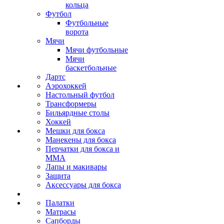
кольца
Футбол
Футбольные
ворота
Мячи
Мячи футбольные
Мячи
баскетбольные
Дартс
Аэрохоккей
Настольный футбол
Трансформеры
Бильярдные столы
Хоккей
Мешки для бокса
Манекены для бокса
Перчатки для бокса и
MMA
Лапы и макивары
Защита
Аксессуары для бокса
Палатки
Матрасы
Сапборды