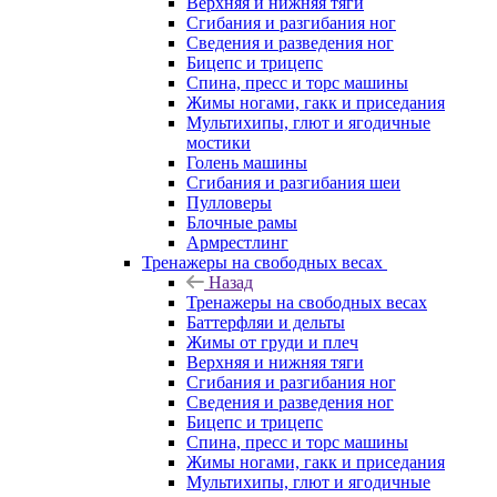
Верхняя и нижняя тяги
Сгибания и разгибания ног
Сведения и разведения ног
Бицепс и трицепс
Спина, пресс и торс машины
Жимы ногами, гакк и приседания
Мультихипы, глют и ягодичные
мостики
Голень машины
Сгибания и разгибания шеи
Пулловеры
Блочные рамы
Армрестлинг
Тренажеры на свободных весах
Назад
Тренажеры на свободных весах
Баттерфляи и дельты
Жимы от груди и плеч
Верхняя и нижняя тяги
Сгибания и разгибания ног
Сведения и разведения ног
Бицепс и трицепс
Спина, пресс и торс машины
Жимы ногами, гакк и приседания
Мультихипы, глют и ягодичные