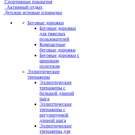
Спортивные покрытия
Активный отдых
Детские игровые площадки
Беговые дорожки
Беговые дорожки
для тяжелых
пользователей
Компактные
беговые дорожки
Беговые дорожки с
широким
полотном
Эллиптические
тренажеры
Эллиптические
тренажеры с
большой длиной
шага
Эллиптические
тренажеры с
регулируемой
длиной шага
Эллиптические
тренажеры для