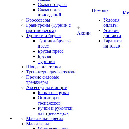
Скамьи-стулья
Скамьи для
Помощь
Ко
приседаний
Кроссоверы
Условия
Гравитроны (Турник с
оплаты
противовесом)
Условия
Акции
Турники и брусья
доставки
Турники-брусья-
Гарантия
пресс
на товар
Брусья-пресс
Брусья
Турники
Шведские стенки
Тренажеры для растяжки
Прочие силовые
тренажеры
Аксессуары и опции
Блоки нагрузки
Опции для
тренажеров
Ручки и рукоятки
для тренажеров
Массажные кресла
Массажеры
Массажеры для