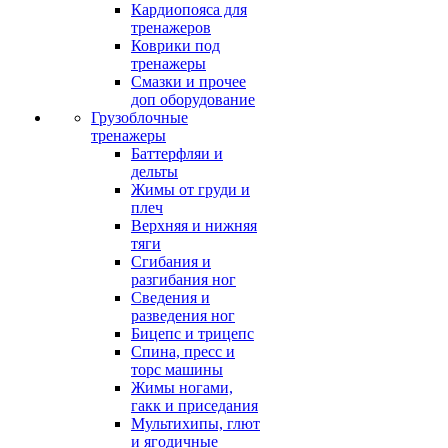
Кардиопояса для
тренажеров
Коврики под
тренажеры
Смазки и прочее
доп оборудование
Грузоблочные
тренажеры
Баттерфляи и
дельты
Жимы от груди и
плеч
Верхняя и нижняя
тяги
Сгибания и
разгибания ног
Сведения и
разведения ног
Бицепс и трицепс
Спина, пресс и
торс машины
Жимы ногами,
гакк и приседания
Мультихипы, глют
и ягодичные