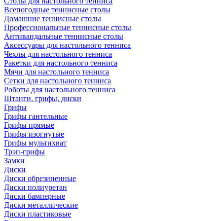
Столы для настольного тенниса
Всепогодные теннисные столы
Домашние теннисные столы
Профессиональные теннисные столы
Антивандальные теннисные столы
Аксессуары для настольного тенниса
Чехлы для настольного тенниса
Ракетки для настольного тенниса
Мячи для настольного тенниса
Сетки для настольного тенниса
Роботы для настольного тенниса
Штанги, грифы, диски
Грифы
Грифы гантельные
Грифы прямые
Грифы изогнутые
Грифы мультихват
Трэп-грифы
Замки
Диски
Диски обрезиненные
Диски полиуретан
Диски бамперные
Диски металлические
Диски пластиковые