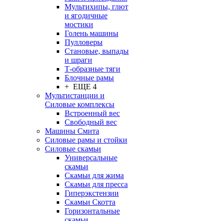
Мультихипы, глют
и ягодичные
мостики
Голень машины
Пулловеры
Становые, выпады
и шраги
Т-образные тяги
Блочные рамы
+ ЕЩЕ 4
Мультистанции и
Силовые комплексы
Встроенный вес
Свободный вес
Машины Смита
Силовые рамы и стойки
Силовые скамьи
Универсальные
скамьи
Скамьи для жима
Скамьи для пресса
Гиперэкстензии
Скамьи Скотта
Горизонтальные
скамьи