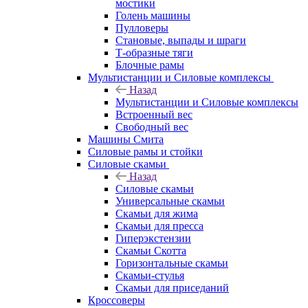
мостики
Голень машины
Пулловеры
Становые, выпады и шраги
Т-образные тяги
Блочные рамы
Мультистанции и Силовые комплексы
Назад
Мультистанции и Силовые комплексы
Встроенный вес
Свободный вес
Машины Смита
Силовые рамы и стойки
Силовые скамьи
Назад
Силовые скамьи
Универсальные скамьи
Скамьи для жима
Скамьи для пресса
Гиперэкстензии
Скамьи Скотта
Горизонтальные скамьи
Скамьи-стулья
Скамьи для приседаний
Кроссоверы