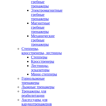
гребные
тренажеры
Электромагнитные
гребные
тренажеры
Магнитные
гребные
тренажеры
Механические
гребные
тренажеры
Степперы,
кросстренеры, лестницы
Степперы
Кросстренеры
Лестницы-
эскалаторы
Мини степперы
Горнолыжные
тренажеры
Лыжные тренажеры
Тренажеры для
реабилитации
Аксессуары для
кардиотренажеров