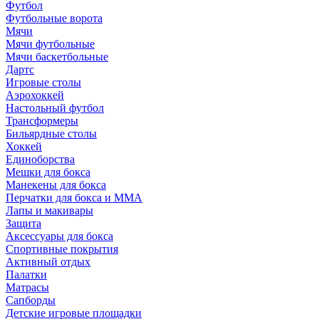
Футбол
Футбольные ворота
Мячи
Мячи футбольные
Мячи баскетбольные
Дартс
Игровые столы
Аэрохоккей
Настольный футбол
Трансформеры
Бильярдные столы
Хоккей
Единоборства
Мешки для бокса
Манекены для бокса
Перчатки для бокса и MMA
Лапы и макивары
Защита
Аксессуары для бокса
Спортивные покрытия
Активный отдых
Палатки
Матрасы
Сапборды
Детские игровые площадки