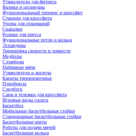
Утяжелители для фитнеса
Валики и цилиндры
Функциональный тренинг и кроссфит
Станции для кроссфита
Упоры для отжиманий
Скакалки
Ролики для пресса
Функциональные петли и кольца
Эспандеры
Тренировка скорости и ловкости
Медболы
Слэмболы
Набивные мячи
Утяжелители и жилеты
Канаты тренировочные
Плиобоксы
Сэндбэги
Сани и тележки для кроссфита
Игровые виды спорта
Баскетбол
Мобильные баскетбольные стойки
Стационарные баскетбольные стойки
Баскетбольные щиты
Роботы для подачи мячей
Баскетбольные кольца