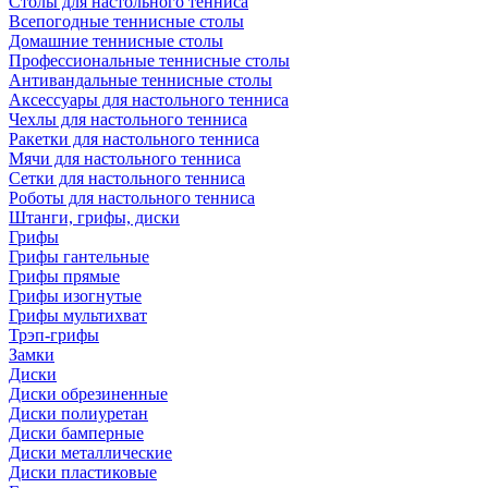
Столы для настольного тенниса
Всепогодные теннисные столы
Домашние теннисные столы
Профессиональные теннисные столы
Антивандальные теннисные столы
Аксессуары для настольного тенниса
Чехлы для настольного тенниса
Ракетки для настольного тенниса
Мячи для настольного тенниса
Сетки для настольного тенниса
Роботы для настольного тенниса
Штанги, грифы, диски
Грифы
Грифы гантельные
Грифы прямые
Грифы изогнутые
Грифы мультихват
Трэп-грифы
Замки
Диски
Диски обрезиненные
Диски полиуретан
Диски бамперные
Диски металлические
Диски пластиковые