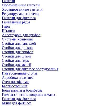
Гантели
Обрезиненные гантели
Хромированные гантели
Регулируемые гантели
Гантели для фитнеса
Гантельные ряды
Гири
Штанги
Аксессуары для грифов
Системы хранения
Стойки для гантелей
Стойки для дисков
Стойки для грифов
Стойки для штанг
Стойки для гирь
Стойки для мячей
Стойки для фитнесс оборудования
Инверсионные столы
Аэробика и фитнес
Степ платформы
Баланс-тренинг
Боди-пампы и бодибары
Гимнастические коврики и маты
Гантели для фитнеса
Мячи для фитнеса