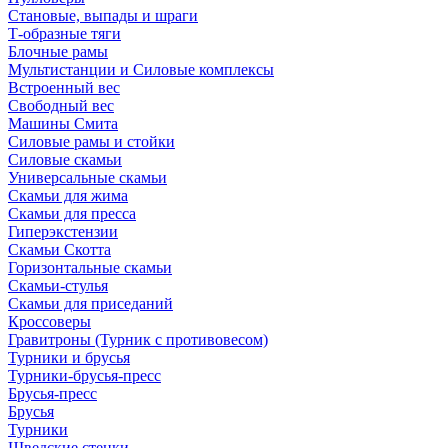
Становые, выпады и шраги
Т-образные тяги
Блочные рамы
Мультистанции и Силовые комплексы
Встроенный вес
Свободный вес
Машины Смита
Силовые рамы и стойки
Силовые скамьи
Универсальные скамьи
Скамьи для жима
Скамьи для пресса
Гиперэкстензии
Скамьи Скотта
Горизонтальные скамьи
Скамьи-стулья
Скамьи для приседаний
Кроссоверы
Гравитроны (Турник с противовесом)
Турники и брусья
Турники-брусья-пресс
Брусья-пресс
Брусья
Турники
Шведские стенки