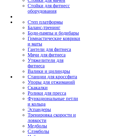
Стойки для мячей
Стойки для фитнесс
оборудования
Степ платформы
Баланс-тренинг
Боди-пампы и бодибары
Гимнастические коврики
и маты
Гантели для фитнеса
Мячи для фитнеса
Утяжелители для
фитнеса
Валики и цилиндры
Станции для кроссфита
Упоры для отжиманий
Скакалки
Ролики для пресса
Функциональные петли
и кольца
Эспандеры
Тренировка скорости и
ловкости
Медболы
Слэмболы