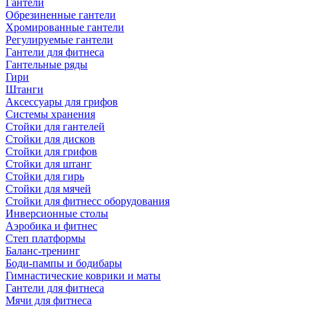
Гантели
Обрезиненные гантели
Хромированные гантели
Регулируемые гантели
Гантели для фитнеса
Гантельные ряды
Гири
Штанги
Аксессуары для грифов
Системы хранения
Стойки для гантелей
Стойки для дисков
Стойки для грифов
Стойки для штанг
Стойки для гирь
Стойки для мячей
Стойки для фитнесс оборудования
Инверсионные столы
Аэробика и фитнес
Степ платформы
Баланс-тренинг
Боди-пампы и бодибары
Гимнастические коврики и маты
Гантели для фитнеса
Мячи для фитнеса