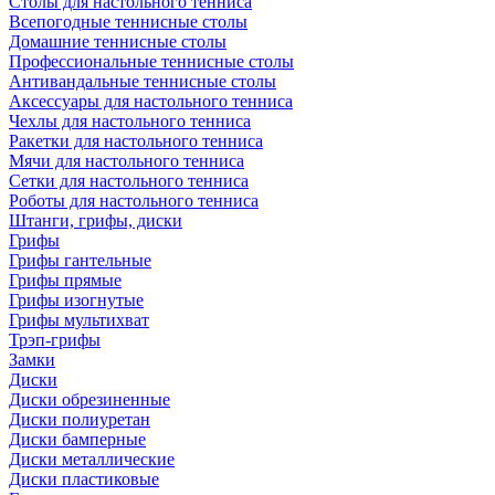
Столы для настольного тенниса
Всепогодные теннисные столы
Домашние теннисные столы
Профессиональные теннисные столы
Антивандальные теннисные столы
Аксессуары для настольного тенниса
Чехлы для настольного тенниса
Ракетки для настольного тенниса
Мячи для настольного тенниса
Сетки для настольного тенниса
Роботы для настольного тенниса
Штанги, грифы, диски
Грифы
Грифы гантельные
Грифы прямые
Грифы изогнутые
Грифы мультихват
Трэп-грифы
Замки
Диски
Диски обрезиненные
Диски полиуретан
Диски бамперные
Диски металлические
Диски пластиковые