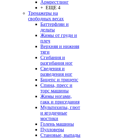
Армрестлинг
+ ЕЩЕ 4
Тренажеры на
свободных весах
Баттерфляи и
дельты
Жимы от груди и
плеч
Верхняя и нижняя
тяги
Сгибания и
разгибания ног
Сведения и
разведения ног
Бицепс и трицепс
Спина, пресс и
торс машины
Жимы ногами,
гакк и приседания
Мультихипы, глют
и ягодичные
мостики
Голень машины
Пулловеры
Становые, выпады