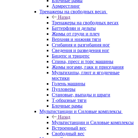
Блочные рамы
Армрестлинг
Тренажеры на свободных весах
Назад
Тренажеры на свободных весах
Баттерфляи и дельты
Жимы от груди и плеч
Верхняя и нижняя тяги
Сгибания и разгибания ног
Сведения и разведения ног
Бицепс и трицепс
Спина, пресс и торс машины
Жимы ногами, гакк и приседания
Мультихипы, глют и ягодичные
мостики
Голень машины
Пулловеры
Становые, выпады и шраги
Т-образные тяги
Блочные рамы
Мультистанции и Силовые комплексы
Назад
Мультистанции и Силовые комплексы
Встроенный вес
Свободный вес