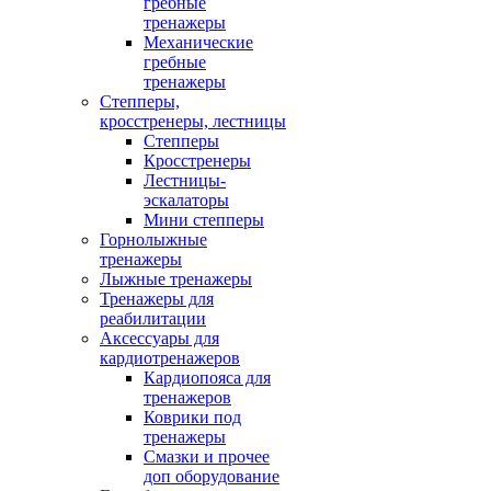
гребные
тренажеры
Механические
гребные
тренажеры
Степперы,
кросстренеры, лестницы
Степперы
Кросстренеры
Лестницы-
эскалаторы
Мини степперы
Горнолыжные
тренажеры
Лыжные тренажеры
Тренажеры для
реабилитации
Аксессуары для
кардиотренажеров
Кардиопояса для
тренажеров
Коврики под
тренажеры
Смазки и прочее
доп оборудование