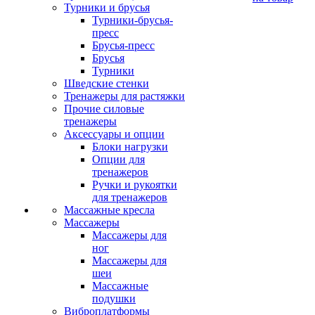
Турники и брусья
Турники-брусья-
пресс
Брусья-пресс
Брусья
Турники
Шведские стенки
Тренажеры для растяжки
Прочие силовые
тренажеры
Аксессуары и опции
Блоки нагрузки
Опции для
тренажеров
Ручки и рукоятки
для тренажеров
Массажные кресла
Массажеры
Массажеры для
ног
Массажеры для
шеи
Массажные
подушки
Виброплатформы