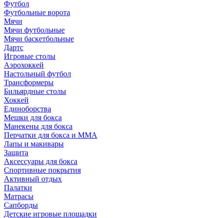
Футбол
Футбольные ворота
Мячи
Мячи футбольные
Мячи баскетбольные
Дартс
Игровые столы
Аэрохоккей
Настольный футбол
Трансформеры
Бильярдные столы
Хоккей
Единоборства
Мешки для бокса
Манекены для бокса
Перчатки для бокса и MMA
Лапы и макивары
Защита
Аксессуары для бокса
Спортивные покрытия
Активный отдых
Палатки
Матрасы
Сапборды
Детские игровые площадки