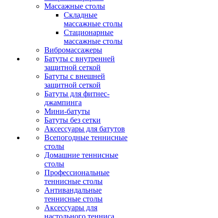
Массажные столы
Складные
массажные столы
Стационарные
массажные столы
Вибромассажеры
Батуты с внутренней
защитной сеткой
Батуты с внешней
защитной сеткой
Батуты для фитнес-
джампинга
Мини-батуты
Батуты без сетки
Аксессуары для батутов
Всепогодные теннисные
столы
Домашние теннисные
столы
Профессиональные
теннисные столы
Антивандальные
теннисные столы
Аксессуары для
настольного тенниса