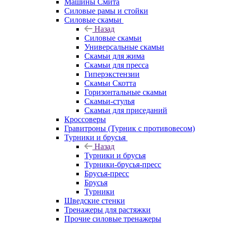
Машины Смита
Силовые рамы и стойки
Силовые скамьи
Назад
Силовые скамьи
Универсальные скамьи
Скамьи для жима
Скамьи для пресса
Гиперэкстензии
Скамьи Скотта
Горизонтальные скамьи
Скамьи-стулья
Скамьи для приседаний
Кроссоверы
Гравитроны (Турник с противовесом)
Турники и брусья
Назад
Турники и брусья
Турники-брусья-пресс
Брусья-пресс
Брусья
Турники
Шведские стенки
Тренажеры для растяжки
Прочие силовые тренажеры