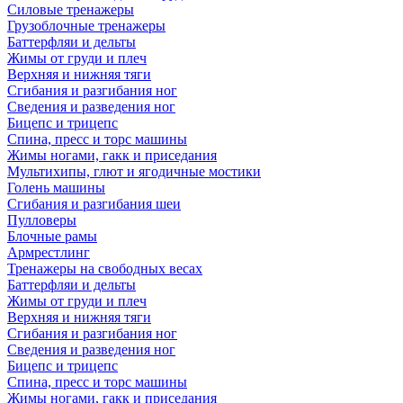
Силовые тренажеры
Грузоблочные тренажеры
Баттерфляи и дельты
Жимы от груди и плеч
Верхняя и нижняя тяги
Сгибания и разгибания ног
Сведения и разведения ног
Бицепс и трицепс
Спина, пресс и торс машины
Жимы ногами, гакк и приседания
Мультихипы, глют и ягодичные мостики
Голень машины
Сгибания и разгибания шеи
Пулловеры
Блочные рамы
Армрестлинг
Тренажеры на свободных весах
Баттерфляи и дельты
Жимы от груди и плеч
Верхняя и нижняя тяги
Сгибания и разгибания ног
Сведения и разведения ног
Бицепс и трицепс
Спина, пресс и торс машины
Жимы ногами, гакк и приседания