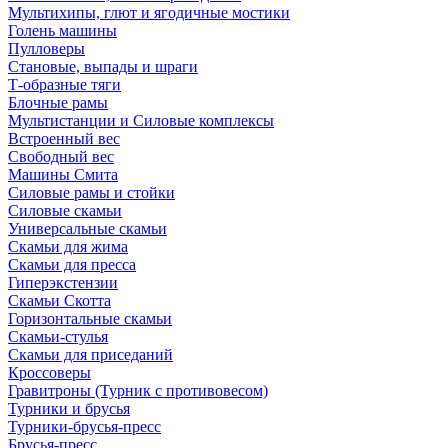
Мультихипы, глют и ягодичные мостики
Голень машины
Пулловеры
Становые, выпады и шраги
Т-образные тяги
Блочные рамы
Мультистанции и Силовые комплексы
Встроенный вес
Свободный вес
Машины Смита
Силовые рамы и стойки
Силовые скамьи
Универсальные скамьи
Скамьи для жима
Скамьи для пресса
Гиперэкстензии
Скамьи Скотта
Горизонтальные скамьи
Скамьи-стулья
Скамьи для приседаний
Кроссоверы
Гравитроны (Турник с противовесом)
Турники и брусья
Турники-брусья-пресс
Брусья-пресс