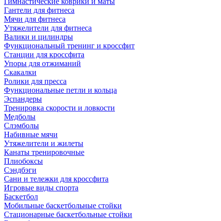
Гимнастические коврики и маты
Гантели для фитнеса
Мячи для фитнеса
Утяжелители для фитнеса
Валики и цилиндры
Функциональный тренинг и кроссфит
Станции для кроссфита
Упоры для отжиманий
Скакалки
Ролики для пресса
Функциональные петли и кольца
Эспандеры
Тренировка скорости и ловкости
Медболы
Слэмболы
Набивные мячи
Утяжелители и жилеты
Канаты тренировочные
Плиобоксы
Сэндбэги
Сани и тележки для кроссфита
Игровые виды спорта
Баскетбол
Мобильные баскетбольные стойки
Стационарные баскетбольные стойки