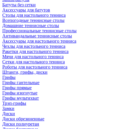
Батуты без сетки
Аксессуары для батутов
Столы для настольного тенниса
Всепогодные теннисные столы
Домашние теннисные столы
Профессиональные теннисные столы
Антивандальные теннисные столы
Аксессуары для настольного тенниса
Чехлы для настольного тенниса
Ракетки для настольного тенниса
Мячи для настольного тенниса
Сетки для настольного тенниса
Роботы для настольного тенниса
Штанги, грифы, диски
Грифы
Грифы гантельные
Грифы прямые
Грифы изогнутые
Грифы мультихват
Трэп-грифы
Замки
Диски
Диски обрезиненные
Диски полиуретан