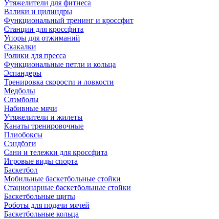
Утяжелители для фитнеса
Валики и цилиндры
Функциональный тренинг и кроссфит
Станции для кроссфита
Упоры для отжиманий
Скакалки
Ролики для пресса
Функциональные петли и кольца
Эспандеры
Тренировка скорости и ловкости
Медболы
Слэмболы
Набивные мячи
Утяжелители и жилеты
Канаты тренировочные
Плиобоксы
Сэндбэги
Сани и тележки для кроссфита
Игровые виды спорта
Баскетбол
Мобильные баскетбольные стойки
Стационарные баскетбольные стойки
Баскетбольные щиты
Роботы для подачи мячей
Баскетбольные кольца