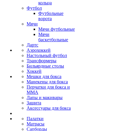
кольца
Футбол
Футбольные
ворота
Мячи
Мячи футбольные
Мячи
баскетбольные
Дартс
Аэрохоккей
Настольный футбол
Трансформеры
Бильярдные столы
Хоккей
Мешки для бокса
Манекены для бокса
Перчатки для бокса и
MMA
Лапы и макивары
Защита
Аксессуары для бокса
Палатки
Матрасы
Сапборды