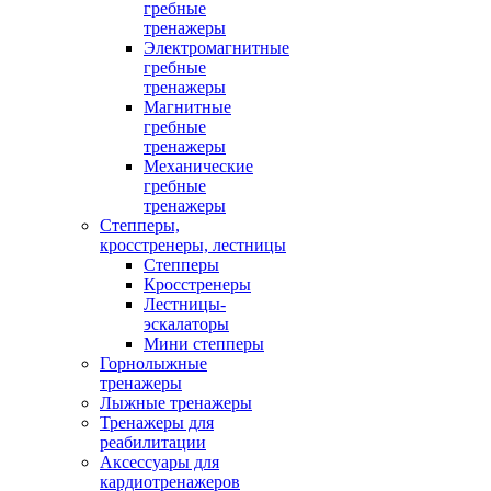
гребные
тренажеры
Электромагнитные
гребные
тренажеры
Магнитные
гребные
тренажеры
Механические
гребные
тренажеры
Степперы,
кросстренеры, лестницы
Степперы
Кросстренеры
Лестницы-
эскалаторы
Мини степперы
Горнолыжные
тренажеры
Лыжные тренажеры
Тренажеры для
реабилитации
Аксессуары для
кардиотренажеров