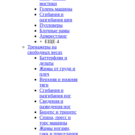
мостики
Голень машины
Сгибания и
разгибания шеи
Пулловеры
Блочные рамы
Армрестлинг
+ ЕЩЕ 4
Тренажеры на
свободных весах
Баттерфляи и
дельты
Жимы от груди и
плеч
Верхняя и нижняя
тяги
Сгибания и
разгибания ног
Сведения и
разведения ног
Бицепс и трицепс
Спина, пресс и
торс машины
Жимы ногами,
гакк и приседания