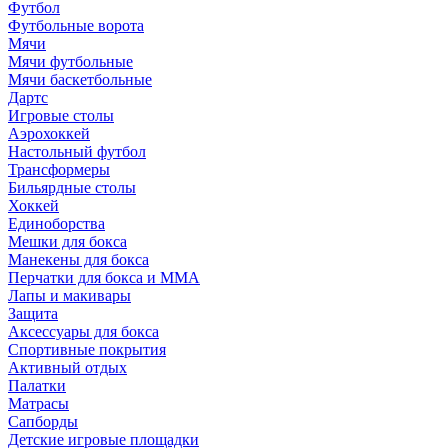
Футбол
Футбольные ворота
Мячи
Мячи футбольные
Мячи баскетбольные
Дартс
Игровые столы
Аэрохоккей
Настольный футбол
Трансформеры
Бильярдные столы
Хоккей
Единоборства
Мешки для бокса
Манекены для бокса
Перчатки для бокса и MMA
Лапы и макивары
Защита
Аксессуары для бокса
Спортивные покрытия
Активный отдых
Палатки
Матрасы
Сапборды
Детские игровые площадки