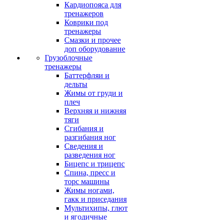
Кардиопояса для
тренажеров
Коврики под
тренажеры
Смазки и прочее
доп оборудование
Грузоблочные
тренажеры
Баттерфляи и
дельты
Жимы от груди и
плеч
Верхняя и нижняя
тяги
Сгибания и
разгибания ног
Сведения и
разведения ног
Бицепс и трицепс
Спина, пресс и
торс машины
Жимы ногами,
гакк и приседания
Мультихипы, глют
и ягодичные