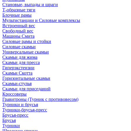
Становые, выпады и шраги
Т-образные тяги
Блочные рамы
Мультистанции и Силовые комплексы
Встроенный вес
Свободный вес
Машины Смита
Силовые рамы и стойки
Силовые скамьи
Универсальные скамьи
Скамьи для жима
Скамьи для пресса
Гиперэкстензии
Скамьи Скотта
Горизонтальные скамьи
Скамьи-стулья
Скамьи для приседаний
Кроссоверы
Гравитроны (Турник с противовесом)
Турники и брусья
Турники-брусья-пресс
Брусья-пресс
Брусья
Турники
Шведские стенки