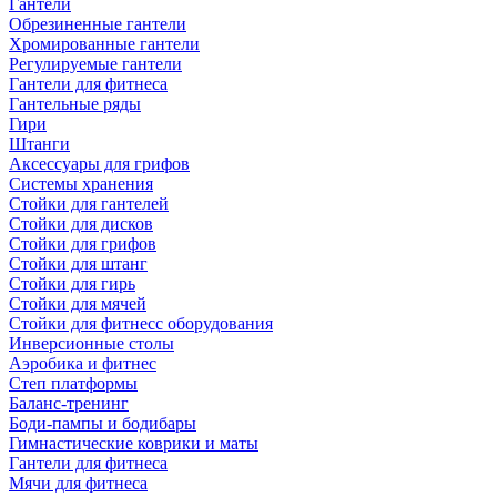
Гантели
Обрезиненные гантели
Хромированные гантели
Регулируемые гантели
Гантели для фитнеса
Гантельные ряды
Гири
Штанги
Аксессуары для грифов
Системы хранения
Стойки для гантелей
Стойки для дисков
Стойки для грифов
Стойки для штанг
Стойки для гирь
Стойки для мячей
Стойки для фитнесс оборудования
Инверсионные столы
Аэробика и фитнес
Степ платформы
Баланс-тренинг
Боди-пампы и бодибары
Гимнастические коврики и маты
Гантели для фитнеса
Мячи для фитнеса