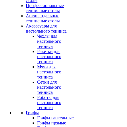
столы
Профессиональные
теннисные столы
Антивандальные
теннисные столы
Аксессуары для
настольного тенниса
Чехлы для
настольного
тенниса
Ракетки для
настольного
тенниса
Мячи для
настольного
тенниса
Сетки для
настольного
тенниса
Роботы для
настольного
тенниса
Грифы
Грифы гантельные
Грифы прямые