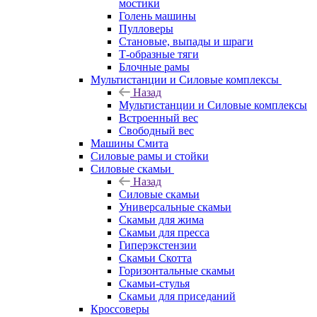
мостики
Голень машины
Пулловеры
Становые, выпады и шраги
Т-образные тяги
Блочные рамы
Мультистанции и Силовые комплексы
Назад
Мультистанции и Силовые комплексы
Встроенный вес
Свободный вес
Машины Смита
Силовые рамы и стойки
Силовые скамьи
Назад
Силовые скамьи
Универсальные скамьи
Скамьи для жима
Скамьи для пресса
Гиперэкстензии
Скамьи Скотта
Горизонтальные скамьи
Скамьи-стулья
Скамьи для приседаний
Кроссоверы