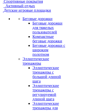
Спортивные покрытия
Активный отдых
Детские игровые площадки
Беговые дорожки
Беговые дорожки
для тяжелых
пользователей
Компактные
беговые дорожки
Беговые дорожки с
широким
полотном
Эллиптические
тренажеры
Эллиптические
тренажеры с
большой длиной
шага
Эллиптические
тренажеры с
регулируемой
длиной шага
Эллиптические
тренажеры для