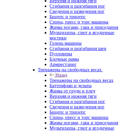
Верхняя и нижняя тяги
Сгибания и разгибания ног
Сведения и разведения ног
Бицепс и трицепс
Спина, пресс и торс машины
Жимы ногами, гакк и приседания
Мультихипы, глют и ягодичные
мостики
Голень машины
Сгибания и разгибания шеи
Пулловеры
Блочные рамы
Армрестлинг
Тренажеры на свободных весах
Назад
Тренажеры на свободных весах
Баттерфляи и дельты
Жимы от груди и плеч
Верхняя и нижняя тяги
Сгибания и разгибания ног
Сведения и разведения ног
Бицепс и трицепс
Спина, пресс и торс машины
Жимы ногами, гакк и приседания
Мультихипы, глют и ягодичные