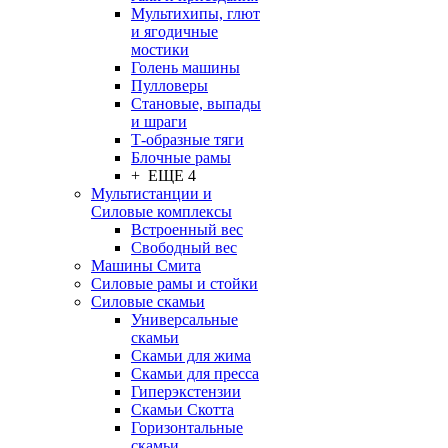
Мультихипы, глют
и ягодичные
мостики
Голень машины
Пулловеры
Становые, выпады
и шраги
Т-образные тяги
Блочные рамы
+ ЕЩЕ 4
Мультистанции и
Силовые комплексы
Встроенный вес
Свободный вес
Машины Смита
Силовые рамы и стойки
Силовые скамьи
Универсальные
скамьи
Скамьи для жима
Скамьи для пресса
Гиперэкстензии
Скамьи Скотта
Горизонтальные
скамьи