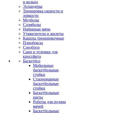
и кольца
Эспандеры
Тренировка скорости и
ловкости
Медболы
Слэмболы
Набивные мячи
Утяжелители и жилеты
Канаты тренировочные
Плиобоксы
Сэндбэги
Сани и тележки для
кроссфита
Баскетбол
Мобильные
баскетбольные
стойки
Стационарные
баскетбольные
стойки
Баскетбольные
щиты
Роботы для подачи
мячей
Баскетбольные