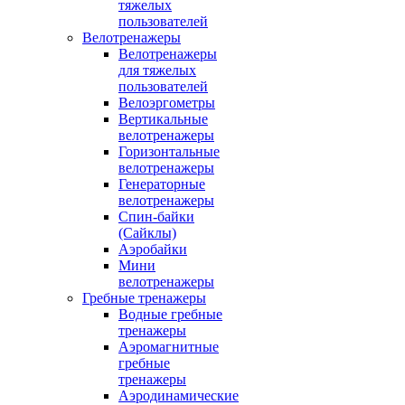
тяжелых
пользователей
Велотренажеры
Велотренажеры
для тяжелых
пользователей
Велоэргометры
Вертикальные
велотренажеры
Горизонтальные
велотренажеры
Генераторные
велотренажеры
Спин-байки
(Сайклы)
Аэробайки
Мини
велотренажеры
Гребные тренажеры
Водные гребные
тренажеры
Аэромагнитные
гребные
тренажеры
Аэродинамические