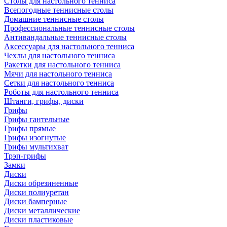
Столы для настольного тенниса
Всепогодные теннисные столы
Домашние теннисные столы
Профессиональные теннисные столы
Антивандальные теннисные столы
Аксессуары для настольного тенниса
Чехлы для настольного тенниса
Ракетки для настольного тенниса
Мячи для настольного тенниса
Сетки для настольного тенниса
Роботы для настольного тенниса
Штанги, грифы, диски
Грифы
Грифы гантельные
Грифы прямые
Грифы изогнутые
Грифы мультихват
Трэп-грифы
Замки
Диски
Диски обрезиненные
Диски полиуретан
Диски бамперные
Диски металлические
Диски пластиковые