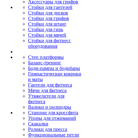
Аксессуары для грифов
Стойки для гантелей
Стойки для дисков
Стойки для грифов
Стойки для штанг
Стойки для гирь
Стойки для мячей
Стойки для фитнесс
оборудования
Степ платформы
Баланс-тренинг
Боди-пампы и бодибары
Гимнастические коврики
и маты
Гантели для фитнеса
Мячи для фитнеса
Утяжелители для
фитнеса
Валики и цилиндры
Станции для кроссфита
Упоры для отжиманий
Скакалки
Ролики для пресса
Функциональные петли