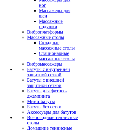
ног
Массажеры для
шеи
Массажные
подушки
Виброплатформы
Массажные столы
Складные
массажные столы
Стационарные
массажные столы
Вибромассажеры
Батуты с внутренней
защитной сеткой
Батуты с внешней
защитной сеткой
Батуты для фитнес-
джампинга
Мини-батуты
Батуты без сетки
Аксессуары для батутов
Всепогодные теннисные
столы
Домашние теннисные