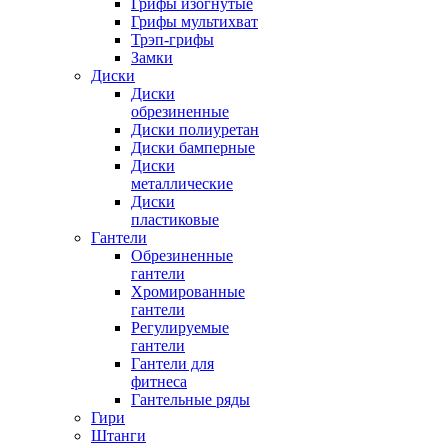
Грифы изогнутые
Грифы мультихват
Трэп-грифы
Замки
Диски
Диски
обрезиненные
Диски полиуретан
Диски бамперные
Диски
металлические
Диски
пластиковые
Гантели
Обрезиненные
гантели
Хромированные
гантели
Регулируемые
гантели
Гантели для
фитнеса
Гантельные ряды
Гири
Штанги