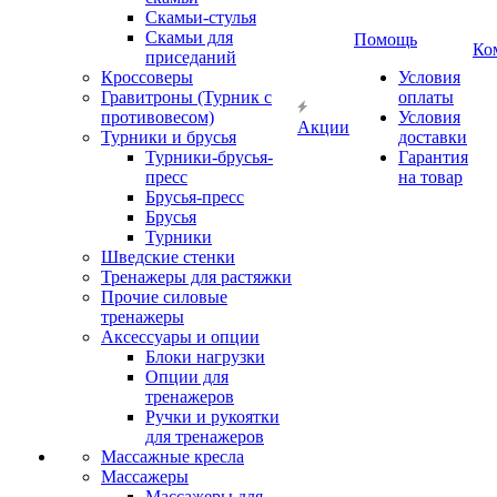
Скамьи-стулья
Скамьи для
Помощь
Ко
приседаний
Кроссоверы
Условия
Гравитроны (Турник с
оплаты
противовесом)
Условия
Акции
Турники и брусья
доставки
Турники-брусья-
Гарантия
пресс
на товар
Брусья-пресс
Брусья
Турники
Шведские стенки
Тренажеры для растяжки
Прочие силовые
тренажеры
Аксессуары и опции
Блоки нагрузки
Опции для
тренажеров
Ручки и рукоятки
для тренажеров
Массажные кресла
Массажеры
Массажеры для