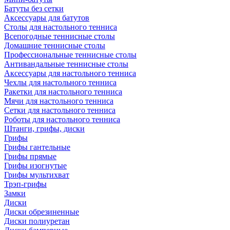
Батуты без сетки
Аксессуары для батутов
Столы для настольного тенниса
Всепогодные теннисные столы
Домашние теннисные столы
Профессиональные теннисные столы
Антивандальные теннисные столы
Аксессуары для настольного тенниса
Чехлы для настольного тенниса
Ракетки для настольного тенниса
Мячи для настольного тенниса
Сетки для настольного тенниса
Роботы для настольного тенниса
Штанги, грифы, диски
Грифы
Грифы гантельные
Грифы прямые
Грифы изогнутые
Грифы мультихват
Трэп-грифы
Замки
Диски
Диски обрезиненные
Диски полиуретан