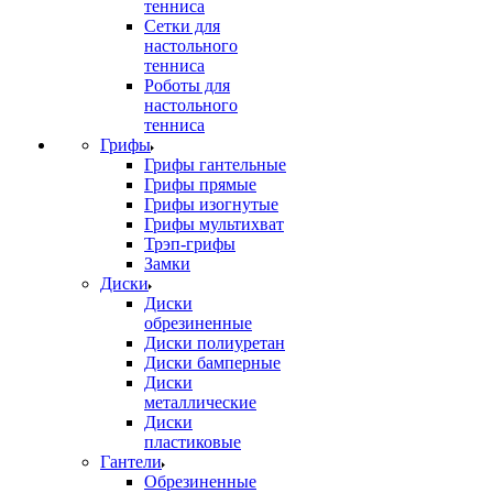
тенниса
Сетки для
настольного
тенниса
Роботы для
настольного
тенниса
Грифы
Грифы гантельные
Грифы прямые
Грифы изогнутые
Грифы мультихват
Трэп-грифы
Замки
Диски
Диски
обрезиненные
Диски полиуретан
Диски бамперные
Диски
металлические
Диски
пластиковые
Гантели
Обрезиненные