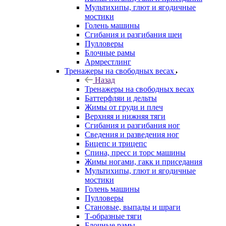
Мультихипы, глют и ягодичные
мостики
Голень машины
Сгибания и разгибания шеи
Пулловеры
Блочные рамы
Армрестлинг
Тренажеры на свободных весах
Назад
Тренажеры на свободных весах
Баттерфляи и дельты
Жимы от груди и плеч
Верхняя и нижняя тяги
Сгибания и разгибания ног
Сведения и разведения ног
Бицепс и трицепс
Спина, пресс и торс машины
Жимы ногами, гакк и приседания
Мультихипы, глют и ягодичные
мостики
Голень машины
Пулловеры
Становые, выпады и шраги
Т-образные тяги
Блочные рамы