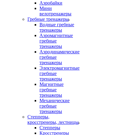
Аэробайки
Мини
велотренажеры
Гребные тренажеры
Водные гребные
тренажеры
Аэромагнитные
гребные
тренажеры
Аэродинамические
гребные
тренажеры
Электромагнитные
гребные
тренажеры
Магнитные
гребные
тренажеры
Механические
гребные
тренажеры
Степперы,
кросстренеры, лестницы
Степперы
Кросстренеры