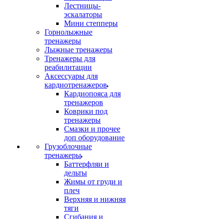
Лестницы-
эскалаторы
Мини степперы
Горнолыжные
тренажеры
Лыжные тренажеры
Тренажеры для
реабилитации
Аксессуары для
кардиотренажеров
Кардиопояса для
тренажеров
Коврики под
тренажеры
Смазки и прочее
доп оборудование
Грузоблочные
тренажеры
Баттерфляи и
дельты
Жимы от груди и
плеч
Верхняя и нижняя
тяги
Сгибания и