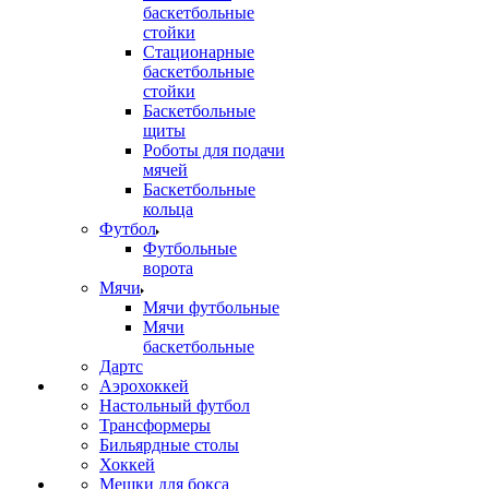
баскетбольные
стойки
Стационарные
баскетбольные
стойки
Баскетбольные
щиты
Роботы для подачи
мячей
Баскетбольные
кольца
Футбол
Футбольные
ворота
Мячи
Мячи футбольные
Мячи
баскетбольные
Дартс
Аэрохоккей
Настольный футбол
Трансформеры
Бильярдные столы
Хоккей
Мешки для бокса