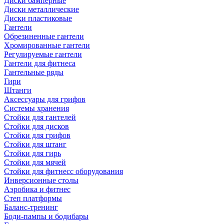
Диски бамперные
Диски металлические
Диски пластиковые
Гантели
Обрезиненные гантели
Хромированные гантели
Регулируемые гантели
Гантели для фитнеса
Гантельные ряды
Гири
Штанги
Аксессуары для грифов
Системы хранения
Стойки для гантелей
Стойки для дисков
Стойки для грифов
Стойки для штанг
Стойки для гирь
Стойки для мячей
Стойки для фитнесс оборудования
Инверсионные столы
Аэробика и фитнес
Степ платформы
Баланс-тренинг
Боди-пампы и бодибары