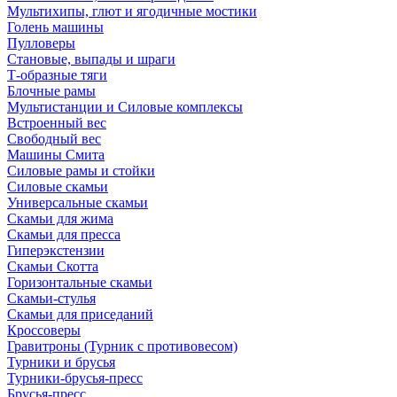
Мультихипы, глют и ягодичные мостики
Голень машины
Пулловеры
Становые, выпады и шраги
Т-образные тяги
Блочные рамы
Мультистанции и Силовые комплексы
Встроенный вес
Свободный вес
Машины Смита
Силовые рамы и стойки
Силовые скамьи
Универсальные скамьи
Скамьи для жима
Скамьи для пресса
Гиперэкстензии
Скамьи Скотта
Горизонтальные скамьи
Скамьи-стулья
Скамьи для приседаний
Кроссоверы
Гравитроны (Турник с противовесом)
Турники и брусья
Турники-брусья-пресс
Брусья-пресс