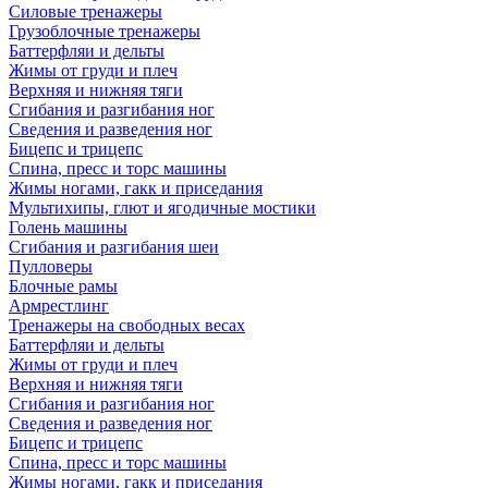
Силовые тренажеры
Грузоблочные тренажеры
Баттерфляи и дельты
Жимы от груди и плеч
Верхняя и нижняя тяги
Сгибания и разгибания ног
Сведения и разведения ног
Бицепс и трицепс
Спина, пресс и торс машины
Жимы ногами, гакк и приседания
Мультихипы, глют и ягодичные мостики
Голень машины
Сгибания и разгибания шеи
Пулловеры
Блочные рамы
Армрестлинг
Тренажеры на свободных весах
Баттерфляи и дельты
Жимы от груди и плеч
Верхняя и нижняя тяги
Сгибания и разгибания ног
Сведения и разведения ног
Бицепс и трицепс
Спина, пресс и торс машины
Жимы ногами, гакк и приседания