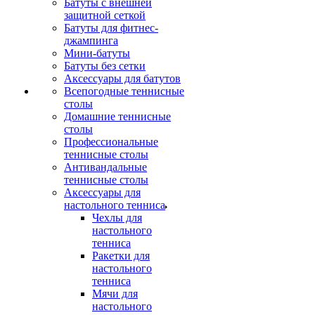
Батуты с внешней
защитной сеткой
Батуты для фитнес-
джампинга
Мини-батуты
Батуты без сетки
Аксессуары для батутов
Всепогодные теннисные
столы
Домашние теннисные
столы
Профессиональные
теннисные столы
Антивандальные
теннисные столы
Аксессуары для
настольного тенниса
Чехлы для
настольного
тенниса
Ракетки для
настольного
тенниса
Мячи для
настольного