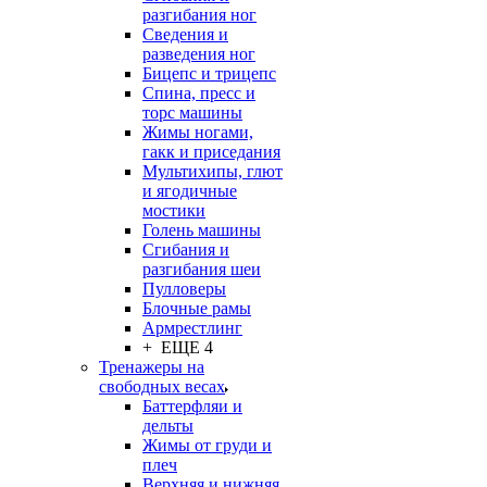
разгибания ног
Сведения и
разведения ног
Бицепс и трицепс
Спина, пресс и
торс машины
Жимы ногами,
гакк и приседания
Мультихипы, глют
и ягодичные
мостики
Голень машины
Сгибания и
разгибания шеи
Пулловеры
Блочные рамы
Армрестлинг
+ ЕЩЕ 4
Тренажеры на
свободных весах
Баттерфляи и
дельты
Жимы от груди и
плеч
Верхняя и нижняя