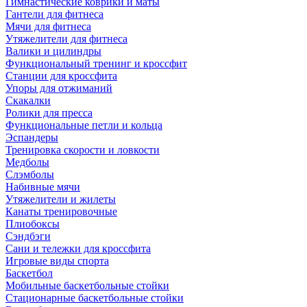
Гимнастические коврики и маты
Гантели для фитнеса
Мячи для фитнеса
Утяжелители для фитнеса
Валики и цилиндры
Функциональный тренинг и кроссфит
Станции для кроссфита
Упоры для отжиманий
Скакалки
Ролики для пресса
Функциональные петли и кольца
Эспандеры
Тренировка скорости и ловкости
Медболы
Слэмболы
Набивные мячи
Утяжелители и жилеты
Канаты тренировочные
Плиобоксы
Сэндбэги
Сани и тележки для кроссфита
Игровые виды спорта
Баскетбол
Мобильные баскетбольные стойки
Стационарные баскетбольные стойки