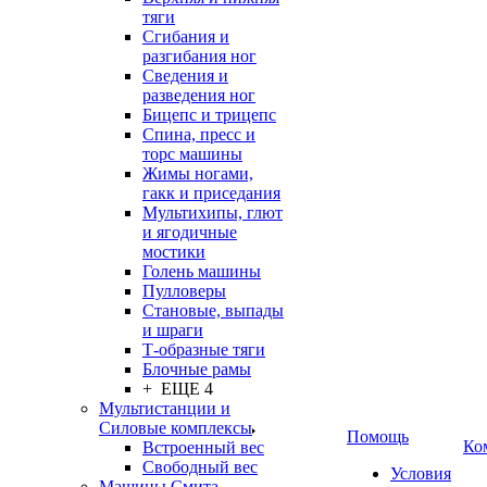
тяги
Сгибания и
разгибания ног
Сведения и
разведения ног
Бицепс и трицепс
Спина, пресс и
торс машины
Жимы ногами,
гакк и приседания
Мультихипы, глют
и ягодичные
мостики
Голень машины
Пулловеры
Становые, выпады
и шраги
Т-образные тяги
Блочные рамы
+ ЕЩЕ 4
Мультистанции и
Силовые комплексы
Помощь
Ко
Встроенный вес
Свободный вес
Условия
Машины Смита