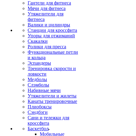
Гантели для фитнеса
Мячи для фитнеса
Утяжелители для
фитнеса
Валики и цилиндры
Станции для кроссфита
Упоры для отжиманий
Скакалки
Ролики для пресса
Функциональные петли
и кольца
Эспандеры
Тренировка скорости и
ловкости
Медболы
Слэмболы
Набивные мячи
Утяжелители и жилеты
Канаты тренировочные
Плиобоксы
Сэндбэги
Сани и тележки для
кроссфита
Баскетбол
Мобильные