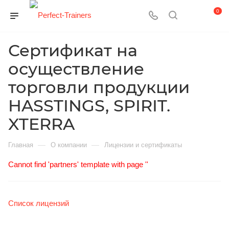
0
Сертификат на
осуществление
торговли продукции
HASSTINGS, SPIRIT.
XTERRA
—
—
Главная
О компании
Лицензии и сертификаты
Cannot find 'partners' template with page ''
Список лицензий