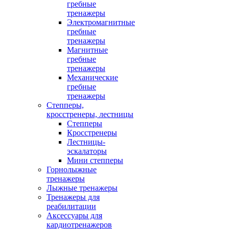
гребные
тренажеры
Электромагнитные
гребные
тренажеры
Магнитные
гребные
тренажеры
Механические
гребные
тренажеры
Степперы,
кросстренеры, лестницы
Степперы
Кросстренеры
Лестницы-
эскалаторы
Мини степперы
Горнолыжные
тренажеры
Лыжные тренажеры
Тренажеры для
реабилитации
Аксессуары для
кардиотренажеров