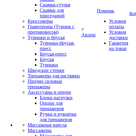
Скамьи-стулья
Скамьи для
Помощь
Ко
приседаний
Кроссоверы
Условия
Гравитроны (Турник с
оплаты
противовесом)
Условия
Акции
Турники и брусья
доставки
Турники-брусья-
Гарантия
пресс
на товар
Брусья-пресс
Брусья
Турники
Шведские стенки
Тренажеры для растяжки
Прочие силовые
тренажеры
Аксессуары и опции
Блоки нагрузки
Опции для
тренажеров
Ручки и рукоятки
для тренажеров
Массажные кресла
Массажеры
Массажеры для