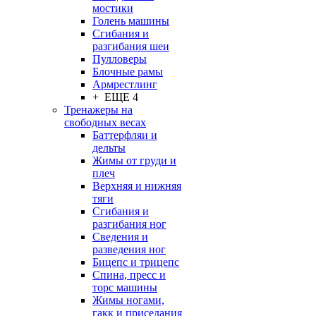
мостики
Голень машины
Сгибания и
разгибания шеи
Пулловеры
Блочные рамы
Армрестлинг
+ ЕЩЕ 4
Тренажеры на
свободных весах
Баттерфляи и
дельты
Жимы от груди и
плеч
Верхняя и нижняя
тяги
Сгибания и
разгибания ног
Сведения и
разведения ног
Бицепс и трицепс
Спина, пресс и
торс машины
Жимы ногами,
гакк и приседания