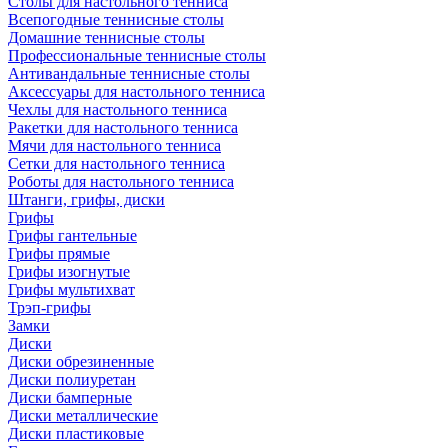
Столы для настольного тенниса
Всепогодные теннисные столы
Домашние теннисные столы
Профессиональные теннисные столы
Антивандальные теннисные столы
Аксессуары для настольного тенниса
Чехлы для настольного тенниса
Ракетки для настольного тенниса
Мячи для настольного тенниса
Сетки для настольного тенниса
Роботы для настольного тенниса
Штанги, грифы, диски
Грифы
Грифы гантельные
Грифы прямые
Грифы изогнутые
Грифы мультихват
Трэп-грифы
Замки
Диски
Диски обрезиненные
Диски полиуретан
Диски бамперные
Диски металлические
Диски пластиковые