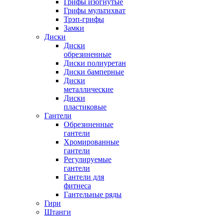
Грифы изогнутые
Грифы мультихват
Трэп-грифы
Замки
Диски
Диски
обрезиненные
Диски полиуретан
Диски бамперные
Диски
металлические
Диски
пластиковые
Гантели
Обрезиненные
гантели
Хромированные
гантели
Регулируемые
гантели
Гантели для
фитнеса
Гантельные ряды
Гири
Штанги