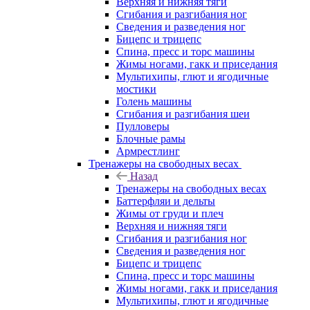
Верхняя и нижняя тяги
Сгибания и разгибания ног
Сведения и разведения ног
Бицепс и трицепс
Спина, пресс и торс машины
Жимы ногами, гакк и приседания
Мультихипы, глют и ягодичные
мостики
Голень машины
Сгибания и разгибания шеи
Пулловеры
Блочные рамы
Армрестлинг
Тренажеры на свободных весах
Назад
Тренажеры на свободных весах
Баттерфляи и дельты
Жимы от груди и плеч
Верхняя и нижняя тяги
Сгибания и разгибания ног
Сведения и разведения ног
Бицепс и трицепс
Спина, пресс и торс машины
Жимы ногами, гакк и приседания
Мультихипы, глют и ягодичные