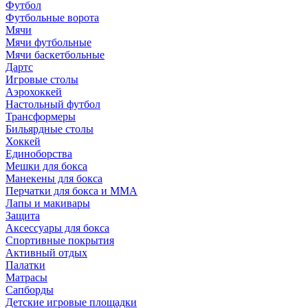
Футбол
Футбольные ворота
Мячи
Мячи футбольные
Мячи баскетбольные
Дартс
Игровые столы
Аэрохоккей
Настольный футбол
Трансформеры
Бильярдные столы
Хоккей
Единоборства
Мешки для бокса
Манекены для бокса
Перчатки для бокса и MMA
Лапы и макивары
Защита
Аксессуары для бокса
Спортивные покрытия
Активный отдых
Палатки
Матрасы
Сапборды
Детские игровые площадки