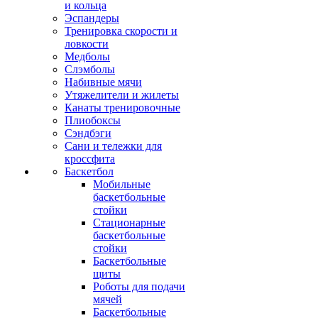
и кольца
Эспандеры
Тренировка скорости и
ловкости
Медболы
Слэмболы
Набивные мячи
Утяжелители и жилеты
Канаты тренировочные
Плиобоксы
Сэндбэги
Сани и тележки для
кроссфита
Баскетбол
Мобильные
баскетбольные
стойки
Стационарные
баскетбольные
стойки
Баскетбольные
щиты
Роботы для подачи
мячей
Баскетбольные