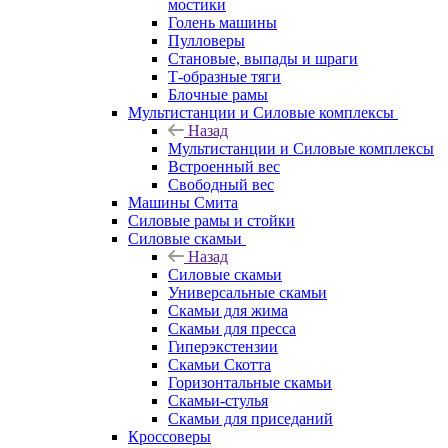
мостики
Голень машины
Пулловеры
Становые, выпады и шраги
Т-образные тяги
Блочные рамы
Мультистанции и Силовые комплексы
Назад
Мультистанции и Силовые комплексы
Встроенный вес
Свободный вес
Машины Смита
Силовые рамы и стойки
Силовые скамьи
Назад
Силовые скамьи
Универсальные скамьи
Скамьи для жима
Скамьи для пресса
Гиперэкстензии
Скамьи Скотта
Горизонтальные скамьи
Скамьи-стулья
Скамьи для приседаний
Кроссоверы