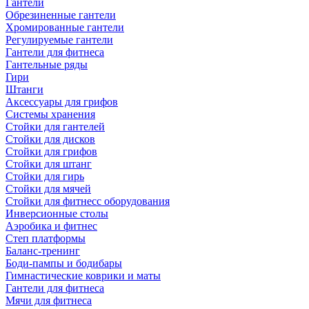
Гантели
Обрезиненные гантели
Хромированные гантели
Регулируемые гантели
Гантели для фитнеса
Гантельные ряды
Гири
Штанги
Аксессуары для грифов
Системы хранения
Стойки для гантелей
Стойки для дисков
Стойки для грифов
Стойки для штанг
Стойки для гирь
Стойки для мячей
Стойки для фитнесс оборудования
Инверсионные столы
Аэробика и фитнес
Степ платформы
Баланс-тренинг
Боди-пампы и бодибары
Гимнастические коврики и маты
Гантели для фитнеса
Мячи для фитнеса