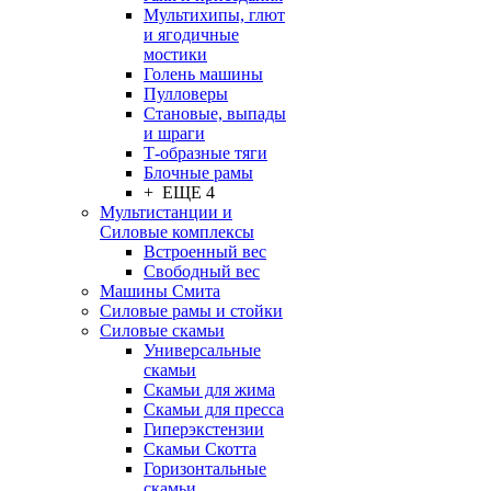
Мультихипы, глют
и ягодичные
мостики
Голень машины
Пулловеры
Становые, выпады
и шраги
Т-образные тяги
Блочные рамы
+ ЕЩЕ 4
Мультистанции и
Силовые комплексы
Встроенный вес
Свободный вес
Машины Смита
Силовые рамы и стойки
Силовые скамьи
Универсальные
скамьи
Скамьи для жима
Скамьи для пресса
Гиперэкстензии
Скамьи Скотта
Горизонтальные
скамьи