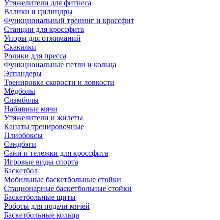
Утяжелители для фитнеса
Валики и цилиндры
Функциональный тренинг и кроссфит
Станции для кроссфита
Упоры для отжиманий
Скакалки
Ролики для пресса
Функциональные петли и кольца
Эспандеры
Тренировка скорости и ловкости
Медболы
Слэмболы
Набивные мячи
Утяжелители и жилеты
Канаты тренировочные
Плиобоксы
Сэндбэги
Сани и тележки для кроссфита
Игровые виды спорта
Баскетбол
Мобильные баскетбольные стойки
Стационарные баскетбольные стойки
Баскетбольные щиты
Роботы для подачи мячей
Баскетбольные кольца