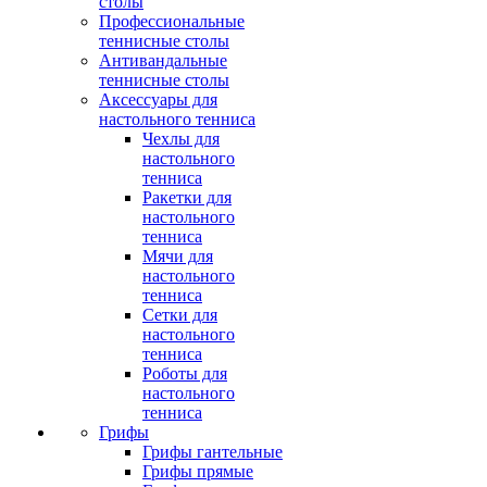
столы
Профессиональные
теннисные столы
Антивандальные
теннисные столы
Аксессуары для
настольного тенниса
Чехлы для
настольного
тенниса
Ракетки для
настольного
тенниса
Мячи для
настольного
тенниса
Сетки для
настольного
тенниса
Роботы для
настольного
тенниса
Грифы
Грифы гантельные
Грифы прямые