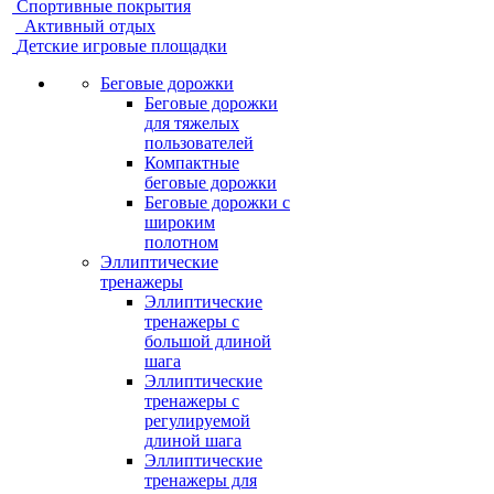
Спортивные покрытия
Активный отдых
Детские игровые площадки
Беговые дорожки
Беговые дорожки
для тяжелых
пользователей
Компактные
беговые дорожки
Беговые дорожки с
широким
полотном
Эллиптические
тренажеры
Эллиптические
тренажеры с
большой длиной
шага
Эллиптические
тренажеры с
регулируемой
длиной шага
Эллиптические
тренажеры для