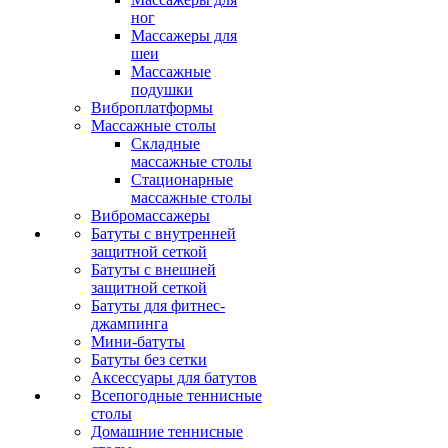
ног
Массажеры для
шеи
Массажные
подушки
Виброплатформы
Массажные столы
Складные
массажные столы
Стационарные
массажные столы
Вибромассажеры
Батуты с внутренней
защитной сеткой
Батуты с внешней
защитной сеткой
Батуты для фитнес-
джампинга
Мини-батуты
Батуты без сетки
Аксессуары для батутов
Всепогодные теннисные
столы
Домашние теннисные