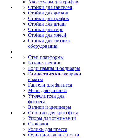
Аксессуары для грифов
Стойки для гантелей
Стойки для дисков
Стойки для грифов
Стойки для штанг
Стойки для гирь
Стойки для мячей
Стойки для фитнесс
оборудования
Степ платформы
Баланс-тренинг
Боди-пампы и бодибары
Гимнастические коврики
и маты
Гантели для фитнеса
Мячи для фитнеса
Утяжелители для
фитнеса
Валики и цилиндры
Станции для кроссфита
Упоры для отжиманий
Скакалки
Ролики для пресса
Функциональные петли