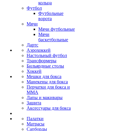
кольца
Футбол
Футбольные
ворота
Мячи
Мячи футбольные
Мячи
баскетбольные
Дартс
Аэрохоккей
Настольный футбол
Трансформеры
Бильярдные столы
Хоккей
Мешки для бокса
Манекены для бокса
Перчатки для бокса и
MMA
Лапы и макивары
Защита
Аксессуары для бокса
Палатки
Матрасы
Сапборды