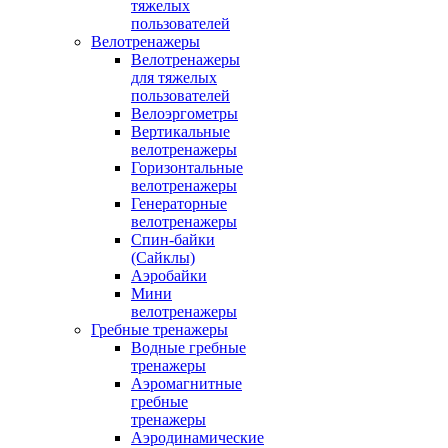
тяжелых
пользователей
Велотренажеры
Велотренажеры
для тяжелых
пользователей
Велоэргометры
Вертикальные
велотренажеры
Горизонтальные
велотренажеры
Генераторные
велотренажеры
Спин-байки
(Сайклы)
Аэробайки
Мини
велотренажеры
Гребные тренажеры
Водные гребные
тренажеры
Аэромагнитные
гребные
тренажеры
Аэродинамические