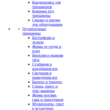
Кардиопояса для
тренажеров
Коврики под
тренажеры
Смазки и прочее
доп оборудование
Грузоблочные
тренажеры
Баттерфляи и
дельты
Жимы от груди и
плеч
Верхняя и нижняя
тяги
Сгибания и
разгибания ног
Сведения и
разведения ног
Бицепс и трицепс
Спина, пресс и
торс машины
Жимы ногами,
гакк и приседания
Мультихипы, глют
и ягодичные