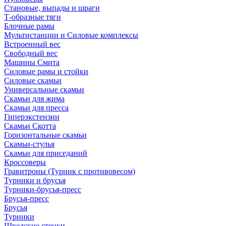
Становые, выпады и шраги
Т-образные тяги
Блочные рамы
Мультистанции и Силовые комплексы
Встроенный вес
Свободный вес
Машины Смита
Силовые рамы и стойки
Силовые скамьи
Универсальные скамьи
Скамьи для жима
Скамьи для пресса
Гиперэкстензии
Скамьи Скотта
Горизонтальные скамьи
Скамьи-стулья
Скамьи для приседаний
Кроссоверы
Гравитроны (Турник с противовесом)
Турники и брусья
Турники-брусья-пресс
Брусья-пресс
Брусья
Турники
Шведские стенки