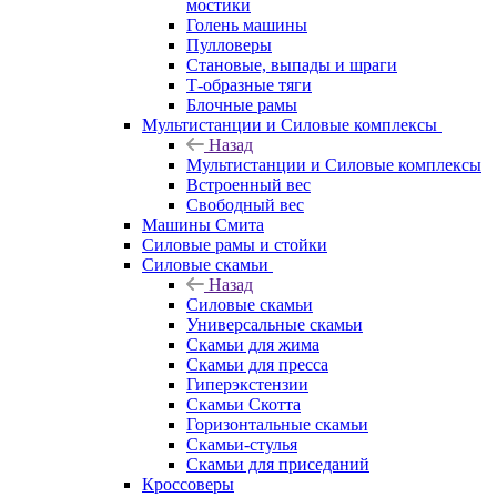
мостики
Голень машины
Пулловеры
Становые, выпады и шраги
Т-образные тяги
Блочные рамы
Мультистанции и Силовые комплексы
Назад
Мультистанции и Силовые комплексы
Встроенный вес
Свободный вес
Машины Смита
Силовые рамы и стойки
Силовые скамьи
Назад
Силовые скамьи
Универсальные скамьи
Скамьи для жима
Скамьи для пресса
Гиперэкстензии
Скамьи Скотта
Горизонтальные скамьи
Скамьи-стулья
Скамьи для приседаний
Кроссоверы