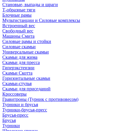
Становые, выпады и шраги
Т-образные тяги
Блочные рамы
Мультистанции и Силовые комплексы
Встроенный вес
Свободный вес
Машины Смита
Силовые рамы и стойки
Силовые скамьи
Универсальные скамьи
Скамьи для жима
Скамьи для пресса
Гиперэкстензии
Скамьи Скотта
Горизонтальные скамьи
Скамьи-стулья
Скамьи для приседаний
Кроссоверы
Гравитроны (Турник с противовесом)
Турники и брусья
Турники-брусья-пресс
Брусья-пресс
Брусья
Турники
Шведские стенки