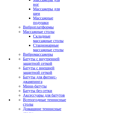
ног
Массажеры для
шеи
Массажные
подушки
Виброплатформы
Массажные столы
Складные
массажные столы
Стационарные
массажные столы
Вибромассажеры
Батуты с внутренней
защитной сеткой
Батуты с внешней
защитной сеткой
Батуты для фитнес-
джампинга
Мини-батуты
Батуты без сетки
Аксессуары для батутов
Всепогодные теннисные
столы
Домашние теннисные