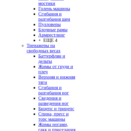
мостики
Голень машины
Сгибания и
разгибания шеи
Пулловеры
Блочные рамы
Армрестлинг
+ ЕЩЕ 4
Тренажеры на
свободных весах
Баттерфляи и
дельты
Жимы от груди и
плеч
Верхняя и нижняя
тяги
Сгибания и
разгибания ног
Сведения и
разведения ног
Бицепс и трицепс
Спина, пресс и
торс машины
Жимы ногами,
гакк и приседания