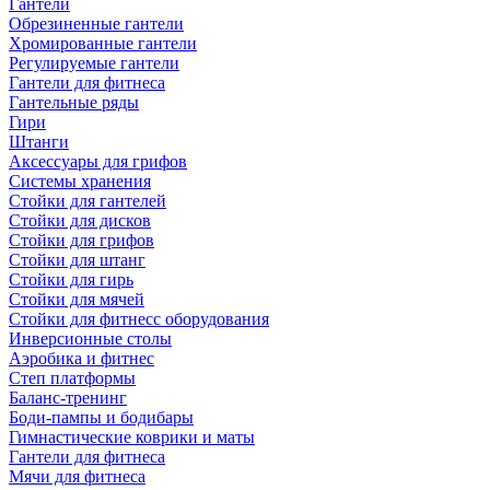
Гантели
Обрезиненные гантели
Хромированные гантели
Регулируемые гантели
Гантели для фитнеса
Гантельные ряды
Гири
Штанги
Аксессуары для грифов
Системы хранения
Стойки для гантелей
Стойки для дисков
Стойки для грифов
Стойки для штанг
Стойки для гирь
Стойки для мячей
Стойки для фитнесс оборудования
Инверсионные столы
Аэробика и фитнес
Степ платформы
Баланс-тренинг
Боди-пампы и бодибары
Гимнастические коврики и маты
Гантели для фитнеса
Мячи для фитнеса