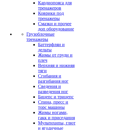
Кардиопояса для
тренажеров
Коврики под
тренажеры
Смазки и прочее
доп оборудование
Грузоблочные
тренажеры
Баттерфляи и
дельты
Жимы от груди и
плеч
Верхняя и нижняя
тяги
Сгибания и
разгибания ног
Сведения и
разведения ног
Бицепс и трицепс
Спина, пресс и
торс машины
Жимы ногами,
гакк и приседания
Мультихипы, глют
и ягодичные