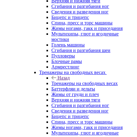
Верхняя и нижняя тяги
Сгибания и разгибания ног
Сведения и разведения ног
Бицепс и трицепс
Спина, пресс и торс машины
Жимы ногами, гакк и приседания
Мультихипы, глют и ягодичные
мостики
Голень машины
Сгибания и разгибания шеи
Пулловеры
Блочные рамы
Армрестлинг
Тренажеры на свободных весах
Назад
Тренажеры на свободных весах
Баттерфляи и дельты
Жимы от груди и плеч
Верхняя и нижняя тяги
Сгибания и разгибания ног
Сведения и разведения ног
Бицепс и трицепс
Спина, пресс и торс машины
Жимы ногами, гакк и приседания
Мультихипы, глют и ягодичные