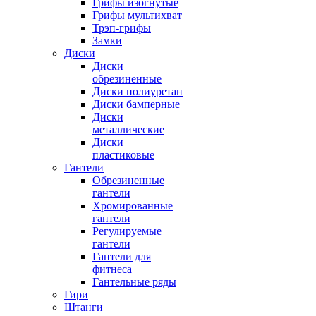
Грифы изогнутые
Грифы мультихват
Трэп-грифы
Замки
Диски
Диски
обрезиненные
Диски полиуретан
Диски бамперные
Диски
металлические
Диски
пластиковые
Гантели
Обрезиненные
гантели
Хромированные
гантели
Регулируемые
гантели
Гантели для
фитнеса
Гантельные ряды
Гири
Штанги