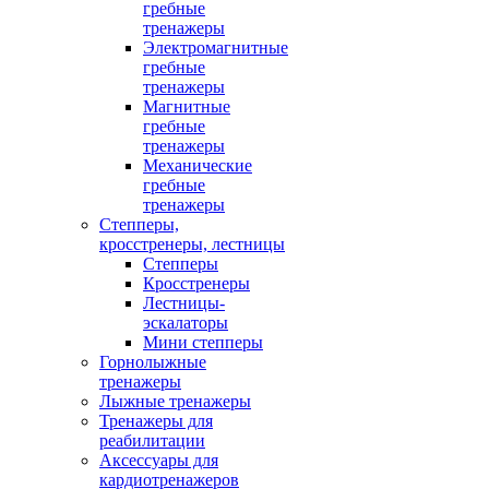
гребные
тренажеры
Электромагнитные
гребные
тренажеры
Магнитные
гребные
тренажеры
Механические
гребные
тренажеры
Степперы,
кросстренеры, лестницы
Степперы
Кросстренеры
Лестницы-
эскалаторы
Мини степперы
Горнолыжные
тренажеры
Лыжные тренажеры
Тренажеры для
реабилитации
Аксессуары для
кардиотренажеров