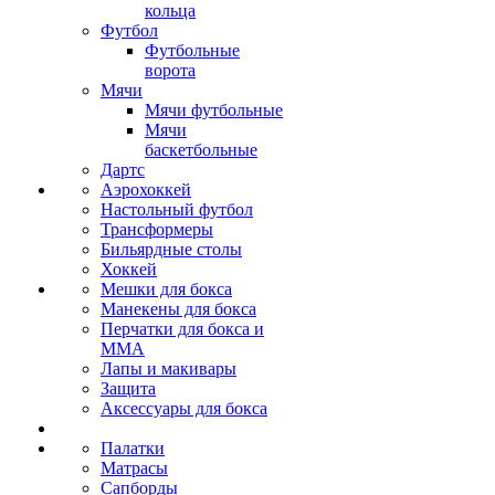
кольца
Футбол
Футбольные
ворота
Мячи
Мячи футбольные
Мячи
баскетбольные
Дартс
Аэрохоккей
Настольный футбол
Трансформеры
Бильярдные столы
Хоккей
Мешки для бокса
Манекены для бокса
Перчатки для бокса и
MMA
Лапы и макивары
Защита
Аксессуары для бокса
Палатки
Матрасы
Сапборды