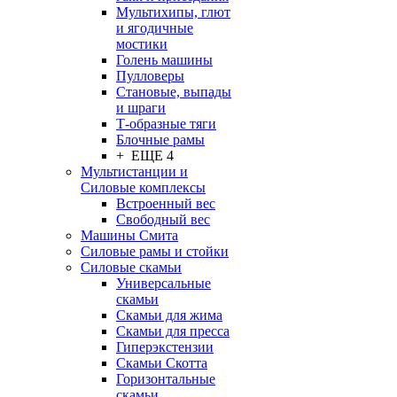
Мультихипы, глют
и ягодичные
мостики
Голень машины
Пулловеры
Становые, выпады
и шраги
Т-образные тяги
Блочные рамы
+ ЕЩЕ 4
Мультистанции и
Силовые комплексы
Встроенный вес
Свободный вес
Машины Смита
Силовые рамы и стойки
Силовые скамьи
Универсальные
скамьи
Скамьи для жима
Скамьи для пресса
Гиперэкстензии
Скамьи Скотта
Горизонтальные
скамьи