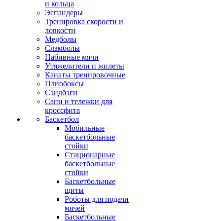
и кольца
Эспандеры
Тренировка скорости и
ловкости
Медболы
Слэмболы
Набивные мячи
Утяжелители и жилеты
Канаты тренировочные
Плиобоксы
Сэндбэги
Сани и тележки для
кроссфита
Баскетбол
Мобильные
баскетбольные
стойки
Стационарные
баскетбольные
стойки
Баскетбольные
щиты
Роботы для подачи
мячей
Баскетбольные