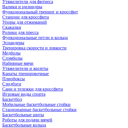
Утяжелители для фитнеса
Валики и цилиндры
Функциональный тренинг и кроссфит
Станции для кроссфита
Упоры для отжиманий
Скакалки
Ролики для пресса
Функциональные петли и кольца
Эспандеры
Тренировка скорости и ловкости
Медболы
Слэмболы
Набивные мячи
Утяжелители и жилеты
Канаты тренировочные
Плиобоксы
Сэндбэги
Сани и тележки для кроссфита
Игровые виды спорта
Баскетбол
Мобильные баскетбольные стойки
Стационарные баскетбольные стойки
Баскетбольные щиты
Роботы для подачи мячей
Баскетбольные кольца