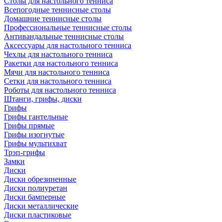
Столы для настольного тенниса
Всепогодные теннисные столы
Домашние теннисные столы
Профессиональные теннисные столы
Антивандальные теннисные столы
Аксессуары для настольного тенниса
Чехлы для настольного тенниса
Ракетки для настольного тенниса
Мячи для настольного тенниса
Сетки для настольного тенниса
Роботы для настольного тенниса
Штанги, грифы, диски
Грифы
Грифы гантельные
Грифы прямые
Грифы изогнутые
Грифы мультихват
Трэп-грифы
Замки
Диски
Диски обрезиненные
Диски полиуретан
Диски бамперные
Диски металлические
Диски пластиковые