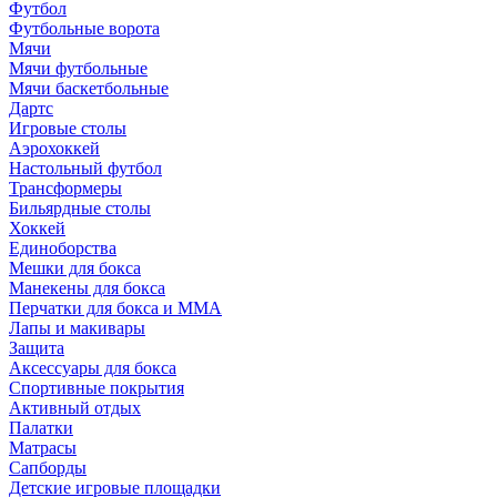
Футбол
Футбольные ворота
Мячи
Мячи футбольные
Мячи баскетбольные
Дартс
Игровые столы
Аэрохоккей
Настольный футбол
Трансформеры
Бильярдные столы
Хоккей
Единоборства
Мешки для бокса
Манекены для бокса
Перчатки для бокса и MMA
Лапы и макивары
Защита
Аксессуары для бокса
Спортивные покрытия
Активный отдых
Палатки
Матрасы
Сапборды
Детские игровые площадки