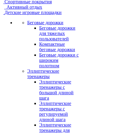
Спортивные покрытия
Активный отдых
Детские игровые площадки
Беговые дорожки
Беговые дорожки
для тяжелых
пользователей
Компактные
беговые дорожки
Беговые дорожки с
широким
полотном
Эллиптические
тренажеры
Эллиптические
тренажеры с
большой длиной
шага
Эллиптические
тренажеры с
регулируемой
длиной шага
Эллиптические
тренажеры для