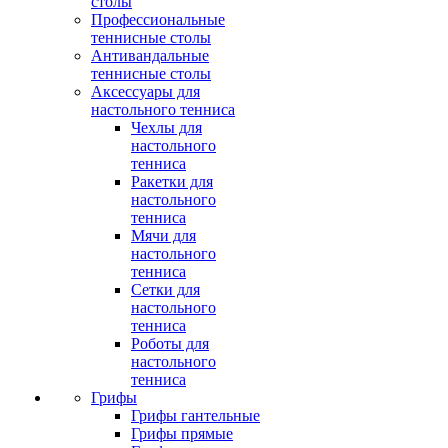
столы
Профессиональные
теннисные столы
Антивандальные
теннисные столы
Аксессуары для
настольного тенниса
Чехлы для
настольного
тенниса
Ракетки для
настольного
тенниса
Мячи для
настольного
тенниса
Сетки для
настольного
тенниса
Роботы для
настольного
тенниса
Грифы
Грифы гантельные
Грифы прямые