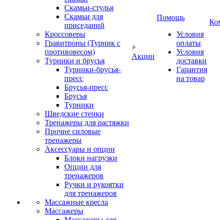
Скамьи-стулья
Скамьи для
Помощь
Ко
приседаний
Кроссоверы
Условия
Гравитроны (Турник с
оплаты
противовесом)
Условия
Акции
Турники и брусья
доставки
Турники-брусья-
Гарантия
пресс
на товар
Брусья-пресс
Брусья
Турники
Шведские стенки
Тренажеры для растяжки
Прочие силовые
тренажеры
Аксессуары и опции
Блоки нагрузки
Опции для
тренажеров
Ручки и рукоятки
для тренажеров
Массажные кресла
Массажеры
Массажеры для