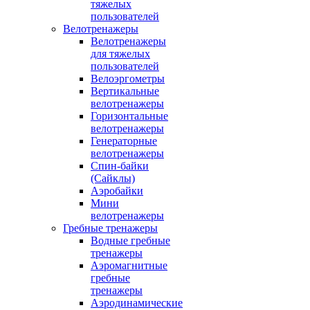
тяжелых
пользователей
Велотренажеры
Велотренажеры
для тяжелых
пользователей
Велоэргометры
Вертикальные
велотренажеры
Горизонтальные
велотренажеры
Генераторные
велотренажеры
Спин-байки
(Сайклы)
Аэробайки
Мини
велотренажеры
Гребные тренажеры
Водные гребные
тренажеры
Аэромагнитные
гребные
тренажеры
Аэродинамические