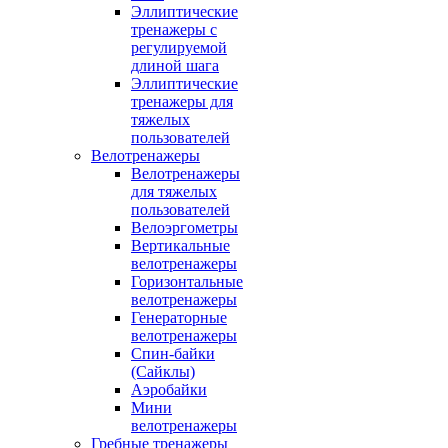
Эллиптические
тренажеры с
регулируемой
длиной шага
Эллиптические
тренажеры для
тяжелых
пользователей
Велотренажеры
Велотренажеры
для тяжелых
пользователей
Велоэргометры
Вертикальные
велотренажеры
Горизонтальные
велотренажеры
Генераторные
велотренажеры
Спин-байки
(Сайклы)
Аэробайки
Мини
велотренажеры
Гребные тренажеры