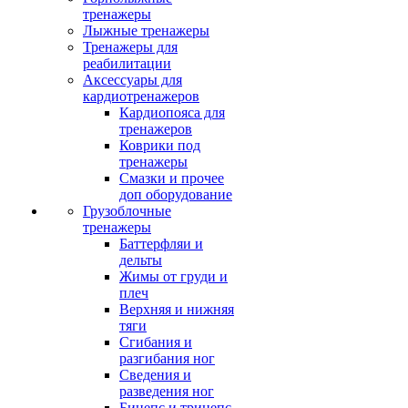
тренажеры
Лыжные тренажеры
Тренажеры для
реабилитации
Аксессуары для
кардиотренажеров
Кардиопояса для
тренажеров
Коврики под
тренажеры
Смазки и прочее
доп оборудование
Грузоблочные
тренажеры
Баттерфляи и
дельты
Жимы от груди и
плеч
Верхняя и нижняя
тяги
Сгибания и
разгибания ног
Сведения и
разведения ног
Бицепс и трицепс