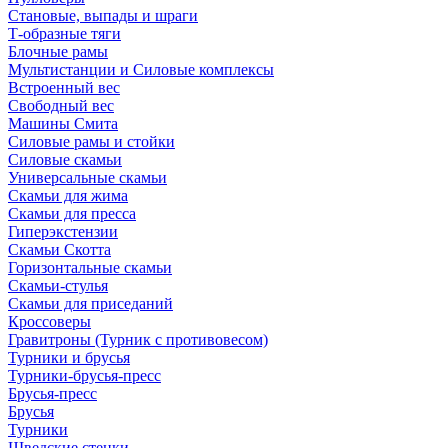
Становые, выпады и шраги
Т-образные тяги
Блочные рамы
Мультистанции и Силовые комплексы
Встроенный вес
Свободный вес
Машины Смита
Силовые рамы и стойки
Силовые скамьи
Универсальные скамьи
Скамьи для жима
Скамьи для пресса
Гиперэкстензии
Скамьи Скотта
Горизонтальные скамьи
Скамьи-стулья
Скамьи для приседаний
Кроссоверы
Гравитроны (Турник с противовесом)
Турники и брусья
Турники-брусья-пресс
Брусья-пресс
Брусья
Турники
Шведские стенки