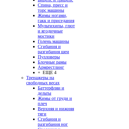
Спина, пресс и
торс машины
Жимы ногами,
гакк и приседания
Мультихипы, глют
и ягодичные
мостики
Голень машины
Сгибания и
разгибания шеи
Пулловеры
Блочные рамы
Армрестлинг
+ ЕЩЕ 4
Тренажеры на
свободных весах
Баттерфляи и
дельты
Жимы от груди и
плеч
Верхняя и нижняя
тяги
Сгибания и
разгибания ног