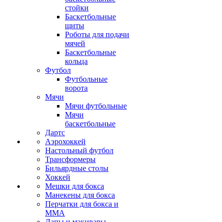
стойки
Баскетбольные
щиты
Роботы для подачи
мячей
Баскетбольные
кольца
Футбол
Футбольные
ворота
Мячи
Мячи футбольные
Мячи
баскетбольные
Дартс
Аэрохоккей
Настольный футбол
Трансформеры
Бильярдные столы
Хоккей
Мешки для бокса
Манекены для бокса
Перчатки для бокса и
MMA
Лапы и макивары