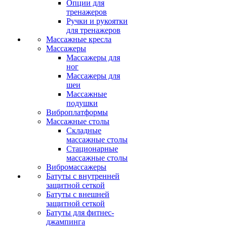
Опции для
тренажеров
Ручки и рукоятки
для тренажеров
Массажные кресла
Массажеры
Массажеры для
ног
Массажеры для
шеи
Массажные
подушки
Виброплатформы
Массажные столы
Складные
массажные столы
Стационарные
массажные столы
Вибромассажеры
Батуты с внутренней
защитной сеткой
Батуты с внешней
защитной сеткой
Батуты для фитнес-
джампинга