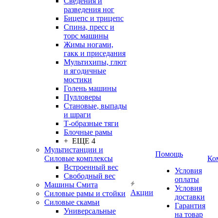
Сведения и
разведения ног
Бицепс и трицепс
Спина, пресс и
торс машины
Жимы ногами,
гакк и приседания
Мультихипы, глют
и ягодичные
мостики
Голень машины
Пулловеры
Становые, выпады
и шраги
Т-образные тяги
Блочные рамы
+ ЕЩЕ 4
Мультистанции и
Помощь
Силовые комплексы
Ко
Встроенный вес
Условия
Свободный вес
оплаты
Машины Смита
Условия
Акции
Силовые рамы и стойки
доставки
Силовые скамьи
Гарантия
Универсальные
на товар