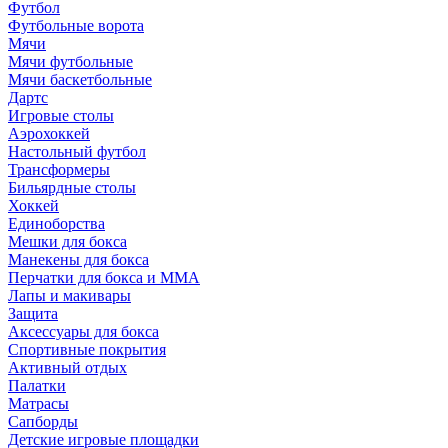
Футбол
Футбольные ворота
Мячи
Мячи футбольные
Мячи баскетбольные
Дартс
Игровые столы
Аэрохоккей
Настольный футбол
Трансформеры
Бильярдные столы
Хоккей
Единоборства
Мешки для бокса
Манекены для бокса
Перчатки для бокса и MMA
Лапы и макивары
Защита
Аксессуары для бокса
Спортивные покрытия
Активный отдых
Палатки
Матрасы
Сапборды
Детские игровые площадки