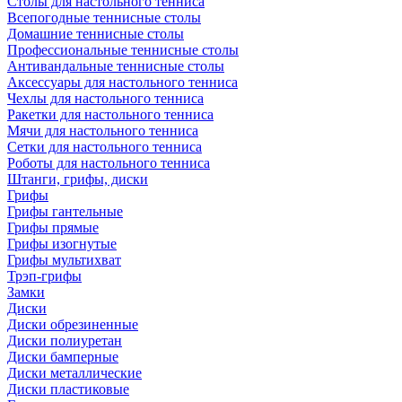
Столы для настольного тенниса
Всепогодные теннисные столы
Домашние теннисные столы
Профессиональные теннисные столы
Антивандальные теннисные столы
Аксессуары для настольного тенниса
Чехлы для настольного тенниса
Ракетки для настольного тенниса
Мячи для настольного тенниса
Сетки для настольного тенниса
Роботы для настольного тенниса
Штанги, грифы, диски
Грифы
Грифы гантельные
Грифы прямые
Грифы изогнутые
Грифы мультихват
Трэп-грифы
Замки
Диски
Диски обрезиненные
Диски полиуретан
Диски бамперные
Диски металлические
Диски пластиковые