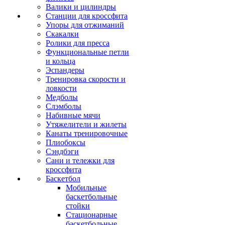
Валики и цилиндры
Станции для кроссфита
Упоры для отжиманий
Скакалки
Ролики для пресса
Функциональные петли
и кольца
Эспандеры
Тренировка скорости и
ловкости
Медболы
Слэмболы
Набивные мячи
Утяжелители и жилеты
Канаты тренировочные
Плиобоксы
Сэндбэги
Сани и тележки для
кроссфита
Баскетбол
Мобильные
баскетбольные
стойки
Стационарные
баскетбольные