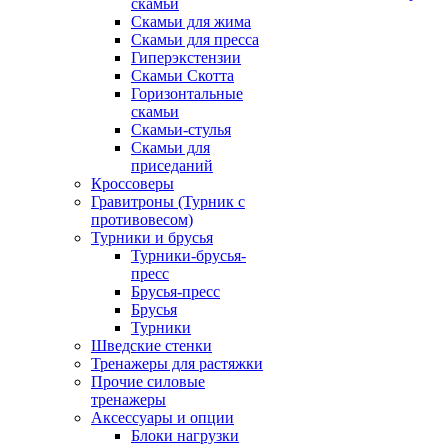
скамьи
Скамьи для жима
Скамьи для пресса
Гиперэкстензии
Скамьи Скотта
Горизонтальные
скамьи
Скамьи-стулья
Скамьи для
приседаний
Кроссоверы
Гравитроны (Турник с
противовесом)
Турники и брусья
Турники-брусья-
пресс
Брусья-пресс
Брусья
Турники
Шведские стенки
Тренажеры для растяжки
Прочие силовые
тренажеры
Аксессуары и опции
Блоки нагрузки