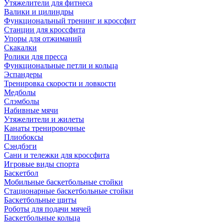
Утяжелители для фитнеса
Валики и цилиндры
Функциональный тренинг и кроссфит
Станции для кроссфита
Упоры для отжиманий
Скакалки
Ролики для пресса
Функциональные петли и кольца
Эспандеры
Тренировка скорости и ловкости
Медболы
Слэмболы
Набивные мячи
Утяжелители и жилеты
Канаты тренировочные
Плиобоксы
Сэндбэги
Сани и тележки для кроссфита
Игровые виды спорта
Баскетбол
Мобильные баскетбольные стойки
Стационарные баскетбольные стойки
Баскетбольные щиты
Роботы для подачи мячей
Баскетбольные кольца