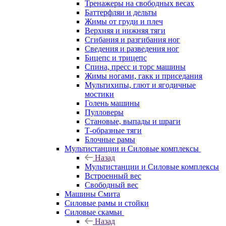
Тренажеры на свободных весах
Баттерфляи и дельты
Жимы от груди и плеч
Верхняя и нижняя тяги
Сгибания и разгибания ног
Сведения и разведения ног
Бицепс и трицепс
Спина, пресс и торс машины
Жимы ногами, гакк и приседания
Мультихипы, глют и ягодичные
мостики
Голень машины
Пулловеры
Становые, выпады и шраги
Т-образные тяги
Блочные рамы
Мультистанции и Силовые комплексы
Назад
Мультистанции и Силовые комплексы
Встроенный вес
Свободный вес
Машины Смита
Силовые рамы и стойки
Силовые скамьи
Назад