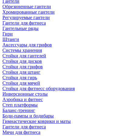
Гантели
Обрезиненные гантели
Хромированные гантели
Регулируемые гантели
Гантели для фитнеса
Гантельные ряды
Гири
Штанги
Аксессуары для грифов
Системы хранения
Стойки для гантелей
Стойки для дисков
Стойки для грифов
Стойки для штанг
Стойки для гирь
Стойки для мячей
Стойки для фитнесс оборудования
Инверсионные столы
Аэробика и фитнес
Степ платформы
Баланс-тренинг
Боди-пампы и бодибары
Гимнастические коврики и маты
Гантели для фитнеса
Мячи для фитнеса