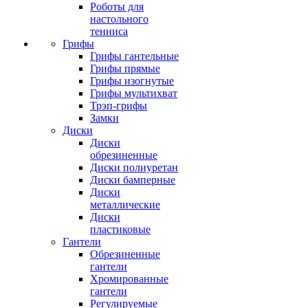
Роботы для
настольного
тенниса
Грифы
Грифы гантельные
Грифы прямые
Грифы изогнутые
Грифы мультихват
Трэп-грифы
Замки
Диски
Диски
обрезиненные
Диски полиуретан
Диски бамперные
Диски
металлические
Диски
пластиковые
Гантели
Обрезиненные
гантели
Хромированные
гантели
Регулируемые