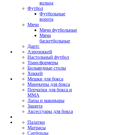
кольца
Футбол
Футбольные
ворота
Мячи
Мячи футбольные
Мячи
баскетбольные
Дартс
Аэрохоккей
Настольный футбол
Трансформеры
Бильярдные столы
Хоккей
Мешки для бокса
Манекены для бокса
Перчатки для бокса и
MMA
Лапы и макивары
Защита
Аксессуары для бокса
Палатки
Матрасы
Сапборды