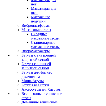
ног
Массажеры для
шеи
Массажные
подушки
Виброплатформы
Массажные столы
Складные
массажные столы
Стационарные
массажные столы
Вибромассажеры
Батуты с внутренней
защитной сеткой
Батуты с внешней
защитной сеткой
Батуты для фитнес-
джампинга
Мини-батуты
Батуты без сетки
Аксессуары для батутов
Всепогодные теннисные
столы
Домашние теннисные