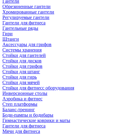
Гантели
Обрезиненные гантели
Хромированные гантели
Регулируемые гантели
Гантели для фитнеса
Гантельные ряды
Гири
Штанги
Аксессуары для грифов
Системы хранения
Стойки для гантелей
Стойки для дисков
Стойки для грифов
Стойки для штанг
Стойки для гирь
Стойки для мячей
Стойки для фитнесс оборудования
Инверсионные столы
Аэробика и фитнес
Степ платформы
Баланс-тренинг
Боди-пампы и бодибары
Гимнастические коврики и маты
Гантели для фитнеса
Мячи для фитнеса