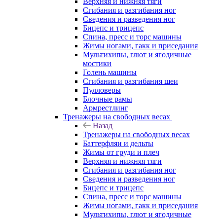
Верхняя и нижняя тяги
Сгибания и разгибания ног
Сведения и разведения ног
Бицепс и трицепс
Спина, пресс и торс машины
Жимы ногами, гакк и приседания
Мультихипы, глют и ягодичные
мостики
Голень машины
Сгибания и разгибания шеи
Пулловеры
Блочные рамы
Армрестлинг
Тренажеры на свободных весах
Назад
Тренажеры на свободных весах
Баттерфляи и дельты
Жимы от груди и плеч
Верхняя и нижняя тяги
Сгибания и разгибания ног
Сведения и разведения ног
Бицепс и трицепс
Спина, пресс и торс машины
Жимы ногами, гакк и приседания
Мультихипы, глют и ягодичные