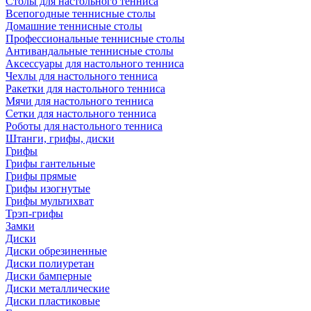
Столы для настольного тенниса
Всепогодные теннисные столы
Домашние теннисные столы
Профессиональные теннисные столы
Антивандальные теннисные столы
Аксессуары для настольного тенниса
Чехлы для настольного тенниса
Ракетки для настольного тенниса
Мячи для настольного тенниса
Сетки для настольного тенниса
Роботы для настольного тенниса
Штанги, грифы, диски
Грифы
Грифы гантельные
Грифы прямые
Грифы изогнутые
Грифы мультихват
Трэп-грифы
Замки
Диски
Диски обрезиненные
Диски полиуретан
Диски бамперные
Диски металлические
Диски пластиковые