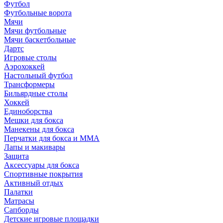
Футбол
Футбольные ворота
Мячи
Мячи футбольные
Мячи баскетбольные
Дартс
Игровые столы
Аэрохоккей
Настольный футбол
Трансформеры
Бильярдные столы
Хоккей
Единоборства
Мешки для бокса
Манекены для бокса
Перчатки для бокса и MMA
Лапы и макивары
Защита
Аксессуары для бокса
Спортивные покрытия
Активный отдых
Палатки
Матрасы
Сапборды
Детские игровые площадки