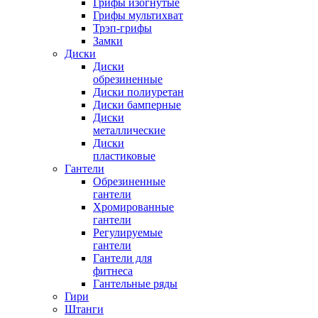
Грифы изогнутые
Грифы мультихват
Трэп-грифы
Замки
Диски
Диски
обрезиненные
Диски полиуретан
Диски бамперные
Диски
металлические
Диски
пластиковые
Гантели
Обрезиненные
гантели
Хромированные
гантели
Регулируемые
гантели
Гантели для
фитнеса
Гантельные ряды
Гири
Штанги