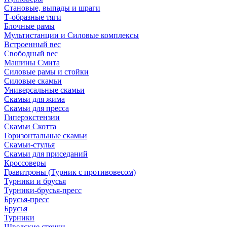
Становые, выпады и шраги
Т-образные тяги
Блочные рамы
Мультистанции и Силовые комплексы
Встроенный вес
Свободный вес
Машины Смита
Силовые рамы и стойки
Силовые скамьи
Универсальные скамьи
Скамьи для жима
Скамьи для пресса
Гиперэкстензии
Скамьи Скотта
Горизонтальные скамьи
Скамьи-стулья
Скамьи для приседаний
Кроссоверы
Гравитроны (Турник с противовесом)
Турники и брусья
Турники-брусья-пресс
Брусья-пресс
Брусья
Турники
Шведские стенки