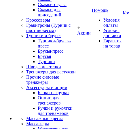
Скамьи-стулья
Скамьи для
Помощь
Ко
приседаний
Кроссоверы
Условия
Гравитроны (Турник с
оплаты
противовесом)
Условия
Акции
Турники и брусья
доставки
Турники-брусья-
Гарантия
пресс
на товар
Брусья-пресс
Брусья
Турники
Шведские стенки
Тренажеры для растяжки
Прочие силовые
тренажеры
Аксессуары и опции
Блоки нагрузки
Опции для
тренажеров
Ручки и рукоятки
для тренажеров
Массажные кресла
Массажеры
Массажеры для