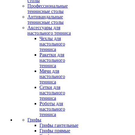
столы
Профессиональные
теннисные столы
Антивандальные
теннисные столы
Аксессуары для
настольного тенниса
Чехлы для
настольного
тенниса
Ракетки для
настольного
тенниса
Мячи для
настольного
тенниса
Сетки для
настольного
тенниса
Роботы для
настольного
тенниса
Грифы
Грифы гантельные
Грифы прямые