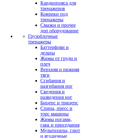
Кардиопояса для
тренажеров
Коврики под
тренажеры
Смазки и прочее
доп оборудование
Грузоблочные
тренажеры
Баттерфляи и
дельты
Жимы от груди и
плеч
Верхняя и нижняя
тяги
Сгибания и
разгибания ног
Сведения и
разведения ног
Бицепс и трицепс
Спина, пресс и
торс машины
Жимы ногами,
гакк и приседания
Мультихипы, глют
и ягодичные