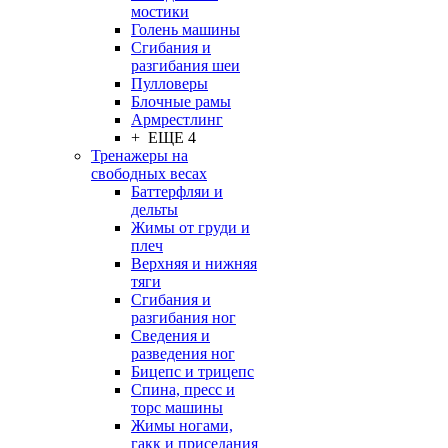
мостики
Голень машины
Сгибания и
разгибания шеи
Пулловеры
Блочные рамы
Армрестлинг
+ ЕЩЕ 4
Тренажеры на
свободных весах
Баттерфляи и
дельты
Жимы от груди и
плеч
Верхняя и нижняя
тяги
Сгибания и
разгибания ног
Сведения и
разведения ног
Бицепс и трицепс
Спина, пресс и
торс машины
Жимы ногами,
гакк и приседания