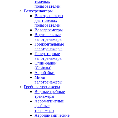
тяжелых
пользователей
Велотренажеры
Велотренажеры
для тяжелых
пользователей
Велоэргометры
Вертикальные
велотренажеры
Горизонтальные
велотренажеры
Генераторные
велотренажеры
Спин-байки
(Сайклы)
Аэробайки
Мини
велотренажеры
Гребные тренажеры
Водные гребные
тренажеры
Аэромагнитные
гребные
тренажеры
Аэродинамические