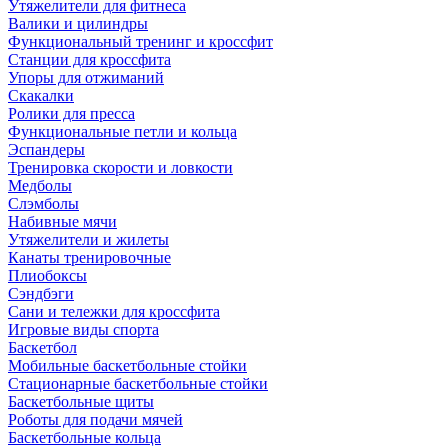
Утяжелители для фитнеса
Валики и цилиндры
Функциональный тренинг и кроссфит
Станции для кроссфита
Упоры для отжиманий
Скакалки
Ролики для пресса
Функциональные петли и кольца
Эспандеры
Тренировка скорости и ловкости
Медболы
Слэмболы
Набивные мячи
Утяжелители и жилеты
Канаты тренировочные
Плиобоксы
Сэндбэги
Сани и тележки для кроссфита
Игровые виды спорта
Баскетбол
Мобильные баскетбольные стойки
Стационарные баскетбольные стойки
Баскетбольные щиты
Роботы для подачи мячей
Баскетбольные кольца