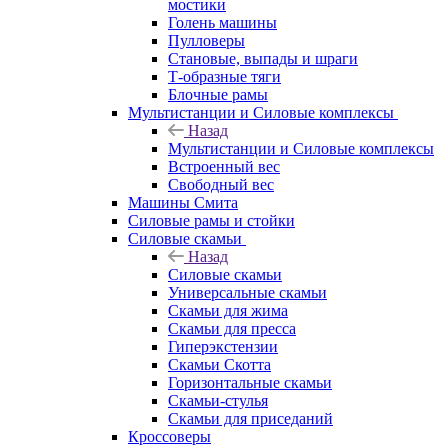
мостики
Голень машины
Пулловеры
Становые, выпады и шраги
Т-образные тяги
Блочные рамы
Мультистанции и Силовые комплексы
Назад
Мультистанции и Силовые комплексы
Встроенный вес
Свободный вес
Машины Смита
Силовые рамы и стойки
Силовые скамьи
Назад
Силовые скамьи
Универсальные скамьи
Скамьи для жима
Скамьи для пресса
Гиперэкстензии
Скамьи Скотта
Горизонтальные скамьи
Скамьи-стулья
Скамьи для приседаний
Кроссоверы