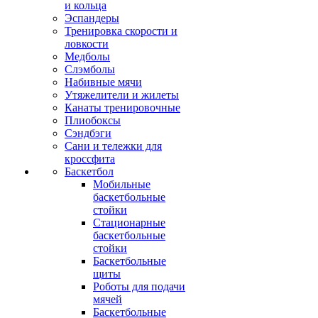
и кольца
Эспандеры
Тренировка скорости и
ловкости
Медболы
Слэмболы
Набивные мячи
Утяжелители и жилеты
Канаты тренировочные
Плиобоксы
Сэндбэги
Сани и тележки для
кроссфита
Баскетбол
Мобильные
баскетбольные
стойки
Стационарные
баскетбольные
стойки
Баскетбольные
щиты
Роботы для подачи
мячей
Баскетбольные