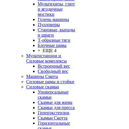
Мультихипы, глют
и ягодичные
мостики
Голень машины
Пулловеры
Становые, выпады
и шраги
Т-образные тяги
Блочные рамы
+ ЕЩЕ 4
Мультистанции и
Силовые комплексы
Встроенный вес
Свободный вес
Машины Смита
Силовые рамы и стойки
Силовые скамьи
Универсальные
скамьи
Скамьи для жима
Скамьи для пресса
Гиперэкстензии
Скамьи Скотта
Горизонтальные
скамьи