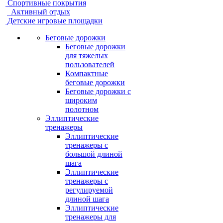
Спортивные покрытия
Активный отдых
Детские игровые площадки
Беговые дорожки
Беговые дорожки
для тяжелых
пользователей
Компактные
беговые дорожки
Беговые дорожки с
широким
полотном
Эллиптические
тренажеры
Эллиптические
тренажеры с
большой длиной
шага
Эллиптические
тренажеры с
регулируемой
длиной шага
Эллиптические
тренажеры для