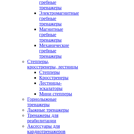
гребные
тренажеры
Электромагнитные
гребные
тренажеры
Магнитные
гребные
тренажеры
Механические
гребные
тренажеры
Степперы,
кросстренеры, лестницы
Степперы
Кросстренеры
Лестницы-
эскалаторы
Мини степперы
Горнолыжные
тренажеры
Лыжные тренажеры
Тренажеры для
реабилитации
Аксессуары для
кардиотренажеров