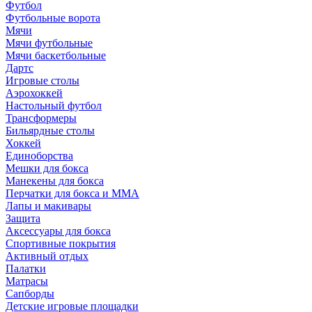
Футбол
Футбольные ворота
Мячи
Мячи футбольные
Мячи баскетбольные
Дартс
Игровые столы
Аэрохоккей
Настольный футбол
Трансформеры
Бильярдные столы
Хоккей
Единоборства
Мешки для бокса
Манекены для бокса
Перчатки для бокса и MMA
Лапы и макивары
Защита
Аксессуары для бокса
Спортивные покрытия
Активный отдых
Палатки
Матрасы
Сапборды
Детские игровые площадки