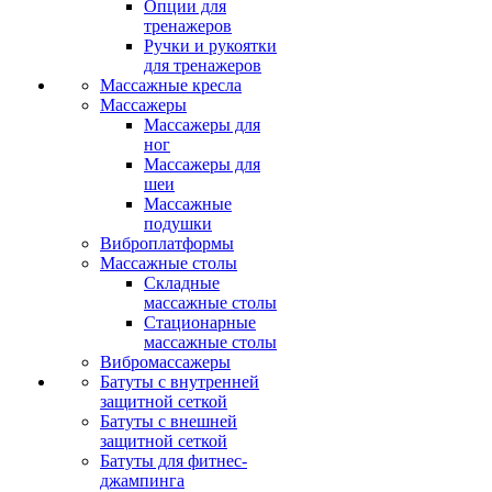
Опции для
тренажеров
Ручки и рукоятки
для тренажеров
Массажные кресла
Массажеры
Массажеры для
ног
Массажеры для
шеи
Массажные
подушки
Виброплатформы
Массажные столы
Складные
массажные столы
Стационарные
массажные столы
Вибромассажеры
Батуты с внутренней
защитной сеткой
Батуты с внешней
защитной сеткой
Батуты для фитнес-
джампинга