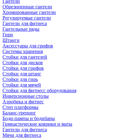
Гантели
Обрезиненные гантели
Хромированные гантели
Регулируемые гантели
Гантели для фитнеса
Гантельные ряды
Гири
Штанги
Аксессуары для грифов
Системы хранения
Стойки для гантелей
Стойки для дисков
Стойки для грифов
Стойки для штанг
Стойки для гирь
Стойки для мячей
Стойки для фитнесс оборудования
Инверсионные столы
Аэробика и фитнес
Степ платформы
Баланс-тренинг
Боди-пампы и бодибары
Гимнастические коврики и маты
Гантели для фитнеса
Мячи для фитнеса