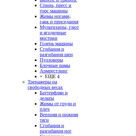
Спина, пресс и
торс машины
Жимы ногами,
гакк и приседания
Мультихипы, глют
и ягодичные
мостики
Голень машины
Сгибания и
разгибания шеи
Пулловеры
Блочные рамы
Армрестлинг
+ ЕЩЕ 4
Тренажеры на
свободных весах
Баттерфляи и
дельты
Жимы от груди и
плеч
Верхняя и нижняя
тяги
Сгибания и
разгибания ног