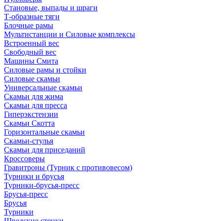
Становые, выпады и шраги
Т-образные тяги
Блочные рамы
Мультистанции и Силовые комплексы
Встроенный вес
Свободный вес
Машины Смита
Силовые рамы и стойки
Силовые скамьи
Универсальные скамьи
Скамьи для жима
Скамьи для пресса
Гиперэкстензии
Скамьи Скотта
Горизонтальные скамьи
Скамьи-стулья
Скамьи для приседаний
Кроссоверы
Гравитроны (Турник с противовесом)
Турники и брусья
Турники-брусья-пресс
Брусья-пресс
Брусья
Турники
Шведские стенки