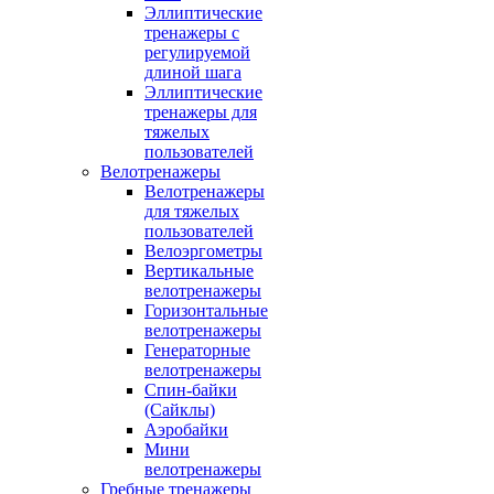
Эллиптические
тренажеры с
регулируемой
длиной шага
Эллиптические
тренажеры для
тяжелых
пользователей
Велотренажеры
Велотренажеры
для тяжелых
пользователей
Велоэргометры
Вертикальные
велотренажеры
Горизонтальные
велотренажеры
Генераторные
велотренажеры
Спин-байки
(Сайклы)
Аэробайки
Мини
велотренажеры
Гребные тренажеры