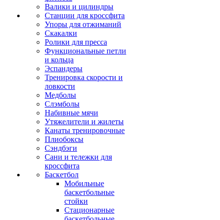
Валики и цилиндры
Станции для кроссфита
Упоры для отжиманий
Скакалки
Ролики для пресса
Функциональные петли
и кольца
Эспандеры
Тренировка скорости и
ловкости
Медболы
Слэмболы
Набивные мячи
Утяжелители и жилеты
Канаты тренировочные
Плиобоксы
Сэндбэги
Сани и тележки для
кроссфита
Баскетбол
Мобильные
баскетбольные
стойки
Стационарные
баскетбольные