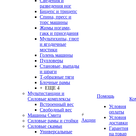
Сведения и
разведения ног
Бицепс и трицепс
Спина, пресс и
торс машины
Жимы ногами,
гакк и приседания
Мультихипы, глют
и ягодичные
мостики
Голень машины
Пулловеры
Становые, выпады
и шраги
Т-образные тяги
Блочные рамы
+ ЕЩЕ 4
Мультистанции и
Помощь
Силовые комплексы
Ко
Встроенный вес
Условия
Свободный вес
оплаты
Машины Смита
Условия
Акции
Силовые рамы и стойки
доставки
Силовые скамьи
Гарантия
Универсальные
на товар