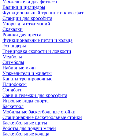
Утяжелители для фитнеса
Валики и цилиндры
Функциональный тренинг и кроссфит
Станции для кроссфита
Упоры для отжиманий
Скакалки
Ролики для пресса
Функциональные петли и кольца
Эспандеры
Тренировка скорости и ловкости
Медболы
Слэмболы
Набивные мячи
Утяжелители и жилеты
Канаты тренировочные
Плиобоксы
Сэндбэги
Сани и тележки для кроссфита
Игровые виды спорта
Баскетбол
Мобильные баскетбольные стойки
Стационарные баскетбольные стойки
Баскетбольные щиты
Роботы для подачи мячей
Баскетбольные кольца