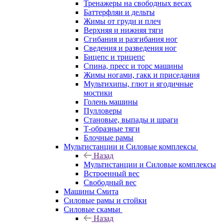
Тренажеры на свободных весах
Баттерфляи и дельты
Жимы от груди и плеч
Верхняя и нижняя тяги
Сгибания и разгибания ног
Сведения и разведения ног
Бицепс и трицепс
Спина, пресс и торс машины
Жимы ногами, гакк и приседания
Мультихипы, глют и ягодичные
мостики
Голень машины
Пулловеры
Становые, выпады и шраги
Т-образные тяги
Блочные рамы
Мультистанции и Силовые комплексы
Назад
Мультистанции и Силовые комплексы
Встроенный вес
Свободный вес
Машины Смита
Силовые рамы и стойки
Силовые скамьи
Назад