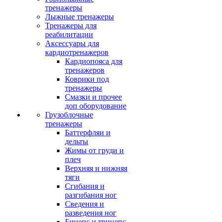
тренажеры
Лыжные тренажеры
Тренажеры для
реабилитации
Аксессуары для
кардиотренажеров
Кардиопояса для
тренажеров
Коврики под
тренажеры
Смазки и прочее
доп оборудование
Грузоблочные
тренажеры
Баттерфляи и
дельты
Жимы от груди и
плеч
Верхняя и нижняя
тяги
Сгибания и
разгибания ног
Сведения и
разведения ног
Бицепс и трицепс