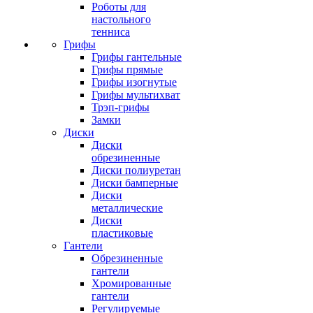
Роботы для
настольного
тенниса
Грифы
Грифы гантельные
Грифы прямые
Грифы изогнутые
Грифы мультихват
Трэп-грифы
Замки
Диски
Диски
обрезиненные
Диски полиуретан
Диски бамперные
Диски
металлические
Диски
пластиковые
Гантели
Обрезиненные
гантели
Хромированные
гантели
Регулируемые