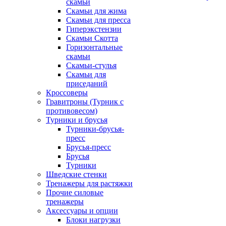
скамьи
Скамьи для жима
Скамьи для пресса
Гиперэкстензии
Скамьи Скотта
Горизонтальные
скамьи
Скамьи-стулья
Скамьи для
приседаний
Кроссоверы
Гравитроны (Турник с
противовесом)
Турники и брусья
Турники-брусья-
пресс
Брусья-пресс
Брусья
Турники
Шведские стенки
Тренажеры для растяжки
Прочие силовые
тренажеры
Аксессуары и опции
Блоки нагрузки