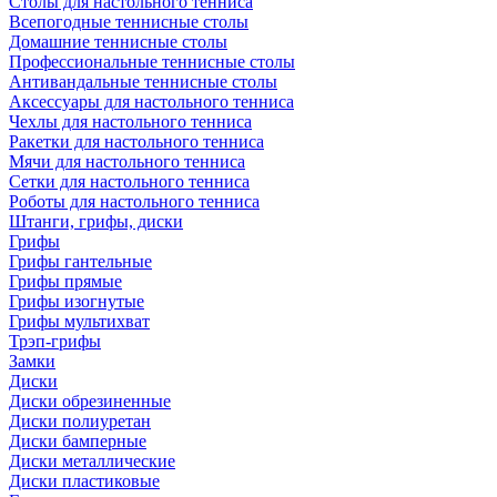
Столы для настольного тенниса
Всепогодные теннисные столы
Домашние теннисные столы
Профессиональные теннисные столы
Антивандальные теннисные столы
Аксессуары для настольного тенниса
Чехлы для настольного тенниса
Ракетки для настольного тенниса
Мячи для настольного тенниса
Сетки для настольного тенниса
Роботы для настольного тенниса
Штанги, грифы, диски
Грифы
Грифы гантельные
Грифы прямые
Грифы изогнутые
Грифы мультихват
Трэп-грифы
Замки
Диски
Диски обрезиненные
Диски полиуретан
Диски бамперные
Диски металлические
Диски пластиковые