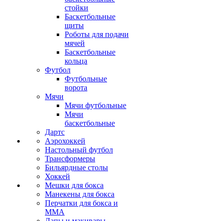
стойки
Баскетбольные
щиты
Роботы для подачи
мячей
Баскетбольные
кольца
Футбол
Футбольные
ворота
Мячи
Мячи футбольные
Мячи
баскетбольные
Дартс
Аэрохоккей
Настольный футбол
Трансформеры
Бильярдные столы
Хоккей
Мешки для бокса
Манекены для бокса
Перчатки для бокса и
MMA
Лапы и макивары