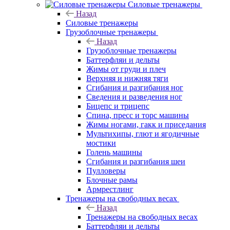
Силовые тренажеры
Назад
Силовые тренажеры
Грузоблочные тренажеры
Назад
Грузоблочные тренажеры
Баттерфляи и дельты
Жимы от груди и плеч
Верхняя и нижняя тяги
Сгибания и разгибания ног
Сведения и разведения ног
Бицепс и трицепс
Спина, пресс и торс машины
Жимы ногами, гакк и приседания
Мультихипы, глют и ягодичные
мостики
Голень машины
Сгибания и разгибания шеи
Пулловеры
Блочные рамы
Армрестлинг
Тренажеры на свободных весах
Назад
Тренажеры на свободных весах
Баттерфляи и дельты