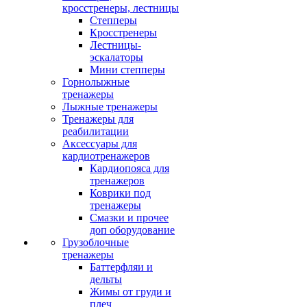
кросстренеры, лестницы
Степперы
Кросстренеры
Лестницы-
эскалаторы
Мини степперы
Горнолыжные
тренажеры
Лыжные тренажеры
Тренажеры для
реабилитации
Аксессуары для
кардиотренажеров
Кардиопояса для
тренажеров
Коврики под
тренажеры
Смазки и прочее
доп оборудование
Грузоблочные
тренажеры
Баттерфляи и
дельты
Жимы от груди и
плеч