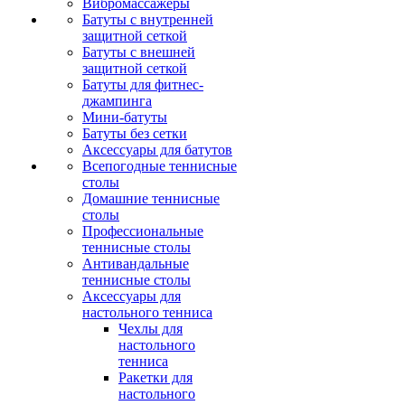
Вибромассажеры
Батуты с внутренней
защитной сеткой
Батуты с внешней
защитной сеткой
Батуты для фитнес-
джампинга
Мини-батуты
Батуты без сетки
Аксессуары для батутов
Всепогодные теннисные
столы
Домашние теннисные
столы
Профессиональные
теннисные столы
Антивандальные
теннисные столы
Аксессуары для
настольного тенниса
Чехлы для
настольного
тенниса
Ракетки для
настольного