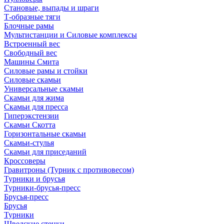
Становые, выпады и шраги
Т-образные тяги
Блочные рамы
Мультистанции и Силовые комплексы
Встроенный вес
Свободный вес
Машины Смита
Силовые рамы и стойки
Силовые скамьи
Универсальные скамьи
Скамьи для жима
Скамьи для пресса
Гиперэкстензии
Скамьи Скотта
Горизонтальные скамьи
Скамьи-стулья
Скамьи для приседаний
Кроссоверы
Гравитроны (Турник с противовесом)
Турники и брусья
Турники-брусья-пресс
Брусья-пресс
Брусья
Турники
Шведские стенки