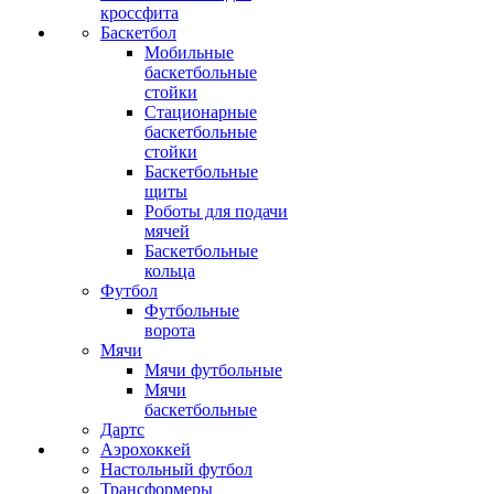
кроссфита
Баскетбол
Мобильные
баскетбольные
стойки
Стационарные
баскетбольные
стойки
Баскетбольные
щиты
Роботы для подачи
мячей
Баскетбольные
кольца
Футбол
Футбольные
ворота
Мячи
Мячи футбольные
Мячи
баскетбольные
Дартс
Аэрохоккей
Настольный футбол
Трансформеры