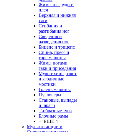
Жимы от груди и
плеч
Верхняя и нижняя
тяги
Сгибания и
разгибания ног
Сведения и
разведения ног
Бицепс и трицепс
Спина, пресс и
торс машины
Жимы ногами,
гакк и приседания
Мультихипы, глют
и ягодичные
мостики
Голень машины
Пулловеры
Становые, выпады
и шраги
Т-образные тяги
Блочные рамы
+ ЕЩЕ 4
Мультистанции и
Силовые комплексы