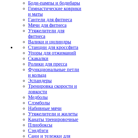
Боди-пампы и бодибары
Гимнастические коврики
и маты
Гантели для фитнеса
Мячи для фитнеса
Утяжелители для
фитнеса
Валики и цилиндры
Станции для кроссфита
Упоры для отжиманий
Скакалки
Ролики для пресса
Функциональные петли
и кольца
Эспандеры
Тренировка скорости и
ловкости
Медболы
Слэмболы
Набивные мячи
Утяжелители и жилеты
Канаты тренировочные
Плиобоксы
Сэндбэги
Сани и тележки для