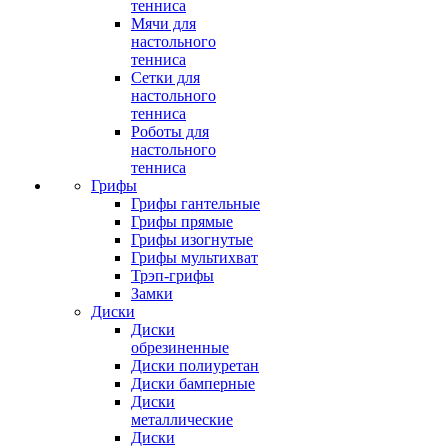
тенниса
Мячи для
настольного
тенниса
Сетки для
настольного
тенниса
Роботы для
настольного
тенниса
Грифы
Грифы гантельные
Грифы прямые
Грифы изогнутые
Грифы мультихват
Трэп-грифы
Замки
Диски
Диски
обрезиненные
Диски полиуретан
Диски бамперные
Диски
металлические
Диски