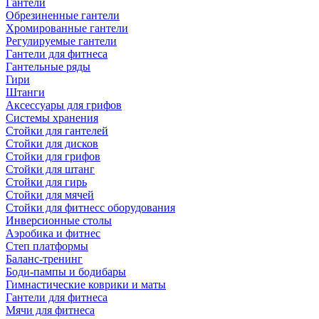
Гантели
Обрезиненные гантели
Хромированные гантели
Регулируемые гантели
Гантели для фитнеса
Гантельные ряды
Гири
Штанги
Аксессуары для грифов
Системы хранения
Стойки для гантелей
Стойки для дисков
Стойки для грифов
Стойки для штанг
Стойки для гирь
Стойки для мячей
Стойки для фитнесс оборудования
Инверсионные столы
Аэробика и фитнес
Степ платформы
Баланс-тренинг
Боди-пампы и бодибары
Гимнастические коврики и маты
Гантели для фитнеса
Мячи для фитнеса