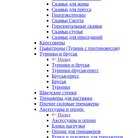
Скамьи для жима
Скамьи для пресса
Гиперэкстензии
Скамьи Скотта
Горизонтальные скамьи
Скамьи-стулья
Скамьи для приседаний
Кроссоверы
Гравитроны (Турник с противовесом)
Турники и брусья
Назад
Турники и брусья
Турники-брусья-пресс
Брусья-пресс
Брусья
Турники
Шведские стенки
Тренажеры для растяжки
Прочие силовые тренажеры
Аксессуары и опции
Назад
Аксессуары и опции
Блоки нагрузки
Опции для тренажеров
Ручки и рукоятки для тренажеров