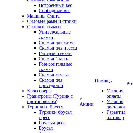
Встроенный вес
Свободный вес
Машины Смита
Силовые рамы и стойки
Силовые скамьи
Универсальные
скамьи
Скамьи для жима
Скамьи для пресса
Гиперэкстензии
Скамьи Скотта
Горизонтальные
скамьи
Скамьи-стулья
Скамьи для
Помощь
Ко
приседаний
Кроссоверы
Условия
Гравитроны (Турник с
оплаты
противовесом)
Условия
Акции
Турники и брусья
доставки
Турники-брусья-
Гарантия
пресс
на товар
Брусья-пресс
Брусья