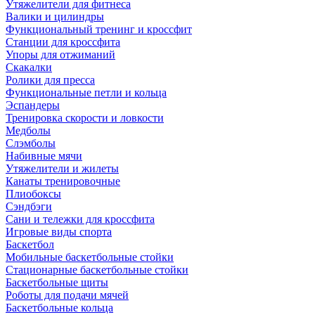
Утяжелители для фитнеса
Валики и цилиндры
Функциональный тренинг и кроссфит
Станции для кроссфита
Упоры для отжиманий
Скакалки
Ролики для пресса
Функциональные петли и кольца
Эспандеры
Тренировка скорости и ловкости
Медболы
Слэмболы
Набивные мячи
Утяжелители и жилеты
Канаты тренировочные
Плиобоксы
Сэндбэги
Сани и тележки для кроссфита
Игровые виды спорта
Баскетбол
Мобильные баскетбольные стойки
Стационарные баскетбольные стойки
Баскетбольные щиты
Роботы для подачи мячей
Баскетбольные кольца