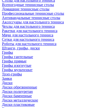
Столы для настольного тенниса
Всепогодные теннисные столы
Домашние теннисные столы
Профессиональные теннисные столы
Антивандальные теннисные столы
Аксессуары для настольного тенниса
Чехлы для настольного тенниса
Ракетки для настольного тенниса
Мячи для настольного тенниса
Сетки для настольного тенниса
Роботы для настольного тенниса
Штанги, грифы, диски
Грифы
Грифы гантельные
Грифы прямые
Грифы изогнутые
Грифы мультихват
Трэп-грифы
Замки
Диски
Диски обрезиненные
Диски полиуретан
Диски бамперные
Диски металлические
Диски пластиковые