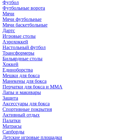
Футбол
Футбольные ворота
Мячи
Мячи футбольные
Мячи баскетбольные
Дартс
Игровые столы
Аэрохоккей
Настольный футбол
Трансформеры
Бильярдные столы
Хоккей
Единоборства
Мешки для бокса
Манекены для бокса
Перчатки для бокса и MMA
Лапы и макивары
Защита
Аксессуары для бокса
Спортивные покрытия
Активный отдых
Палатки
Матрасы
Сапборды
Детские игровые площадки