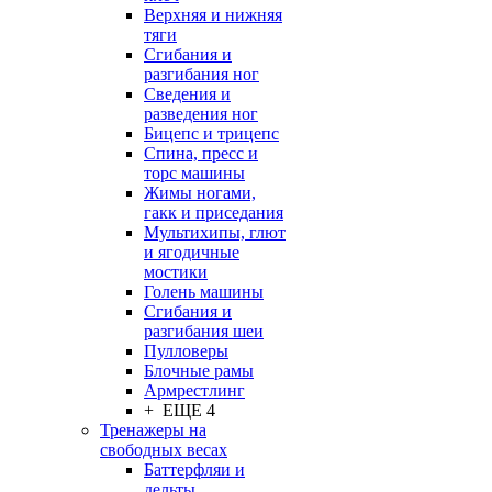
Верхняя и нижняя
тяги
Сгибания и
разгибания ног
Сведения и
разведения ног
Бицепс и трицепс
Спина, пресс и
торс машины
Жимы ногами,
гакк и приседания
Мультихипы, глют
и ягодичные
мостики
Голень машины
Сгибания и
разгибания шеи
Пулловеры
Блочные рамы
Армрестлинг
+ ЕЩЕ 4
Тренажеры на
свободных весах
Баттерфляи и
дельты