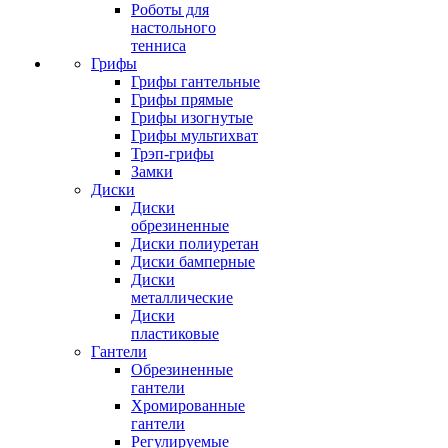
Роботы для
настольного
тенниса
Грифы
Грифы гантельные
Грифы прямые
Грифы изогнутые
Грифы мультихват
Трэп-грифы
Замки
Диски
Диски
обрезиненные
Диски полиуретан
Диски бамперные
Диски
металлические
Диски
пластиковые
Гантели
Обрезиненные
гантели
Хромированные
гантели
Регулируемые