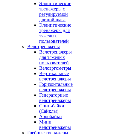
Эллиптические
тренажеры с
регулируемой
длиной шага
Эллиптические
тренажеры для
тяжелых
пользователей
Велотренажеры
Велотренажеры
для тяжелых
пользователей
Велоэргометры
Вертикальные
велотренажеры
Горизонтальные
велотренажеры
Генераторные
велотренажеры
Спин-байки
(Сайклы)
Аэробайки
Мини
велотренажеры
Гребные тренажеры