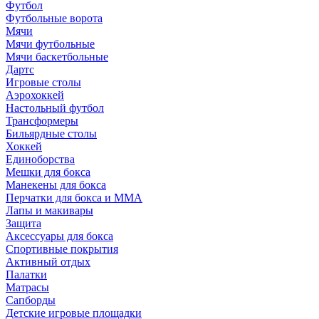
Футбол
Футбольные ворота
Мячи
Мячи футбольные
Мячи баскетбольные
Дартс
Игровые столы
Аэрохоккей
Настольный футбол
Трансформеры
Бильярдные столы
Хоккей
Единоборства
Мешки для бокса
Манекены для бокса
Перчатки для бокса и MMA
Лапы и макивары
Защита
Аксессуары для бокса
Спортивные покрытия
Активный отдых
Палатки
Матрасы
Сапборды
Детские игровые площадки