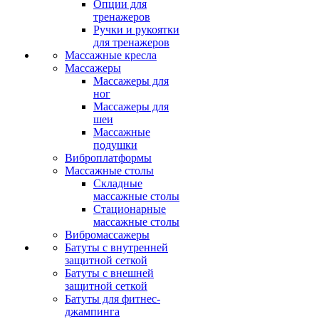
Опции для
тренажеров
Ручки и рукоятки
для тренажеров
Массажные кресла
Массажеры
Массажеры для
ног
Массажеры для
шеи
Массажные
подушки
Виброплатформы
Массажные столы
Складные
массажные столы
Стационарные
массажные столы
Вибромассажеры
Батуты с внутренней
защитной сеткой
Батуты с внешней
защитной сеткой
Батуты для фитнес-
джампинга