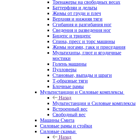
Тренажеры на свободных весах
Баттерфляи и дельты
Жимы от груди и плеч
Верхняя и нижняя тяги
Сгибания и разгибания ног
Сведения и разведения ног
Бицепс и трицепс
Спина, пресс и торс машины
Жимы ногами, гакк и приседания
Мультихипы, глют и ягодичные
мостики
Голень машины
Пулловеры
Становые, выпады и шраги
Т-образные тяги
Блочные рамы
Мультистанции и Силовые комплексы
Назад
Мультистанции и Силовые комплексы
Встроенный вес
Свободный вес
Машины Смита
Силовые рамы и стойки
Силовые скамьи
Назад