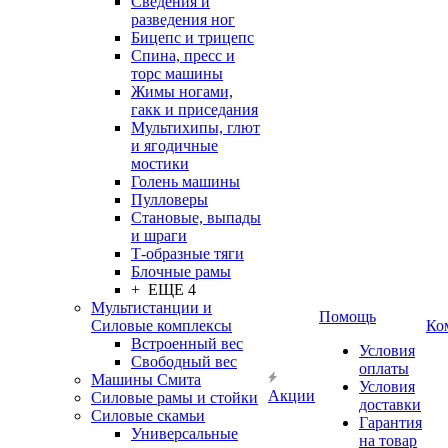
Сведения и
разведения ног
Бицепс и трицепс
Спина, пресс и
торс машины
Жимы ногами,
гакк и приседания
Мультихипы, глют
и ягодичные
мостики
Голень машины
Пулловеры
Становые, выпады
и шраги
Т-образные тяги
Блочные рамы
+ ЕЩЕ 4
Мультистанции и
Помощь
Силовые комплексы
Ко
Встроенный вес
Условия
Свободный вес
оплаты
Машины Смита
Условия
Акции
Силовые рамы и стойки
доставки
Силовые скамьи
Гарантия
Универсальные
на товар