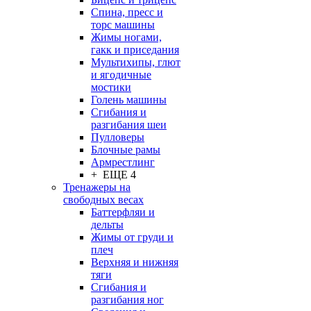
Спина, пресс и
торс машины
Жимы ногами,
гакк и приседания
Мультихипы, глют
и ягодичные
мостики
Голень машины
Сгибания и
разгибания шеи
Пулловеры
Блочные рамы
Армрестлинг
+ ЕЩЕ 4
Тренажеры на
свободных весах
Баттерфляи и
дельты
Жимы от груди и
плеч
Верхняя и нижняя
тяги
Сгибания и
разгибания ног