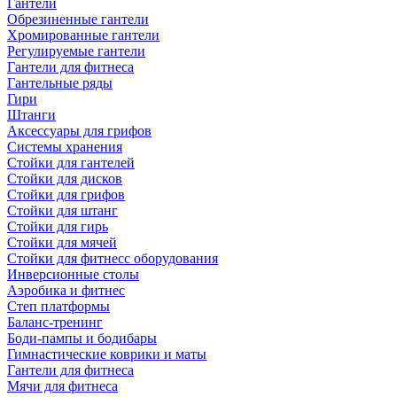
Гантели
Обрезиненные гантели
Хромированные гантели
Регулируемые гантели
Гантели для фитнеса
Гантельные ряды
Гири
Штанги
Аксессуары для грифов
Системы хранения
Стойки для гантелей
Стойки для дисков
Стойки для грифов
Стойки для штанг
Стойки для гирь
Стойки для мячей
Стойки для фитнесс оборудования
Инверсионные столы
Аэробика и фитнес
Степ платформы
Баланс-тренинг
Боди-пампы и бодибары
Гимнастические коврики и маты
Гантели для фитнеса
Мячи для фитнеса