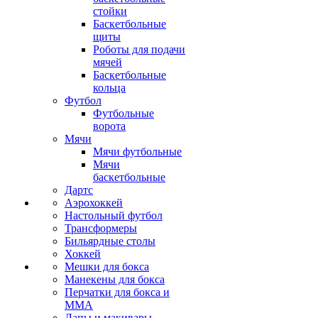
стойки
Баскетбольные
щиты
Роботы для подачи
мячей
Баскетбольные
кольца
Футбол
Футбольные
ворота
Мячи
Мячи футбольные
Мячи
баскетбольные
Дартс
Аэрохоккей
Настольный футбол
Трансформеры
Бильярдные столы
Хоккей
Мешки для бокса
Манекены для бокса
Перчатки для бокса и
MMA
Лапы и макивары