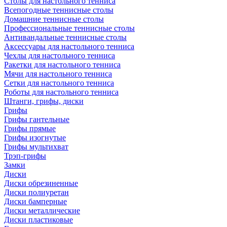
Столы для настольного тенниса
Всепогодные теннисные столы
Домашние теннисные столы
Профессиональные теннисные столы
Антивандальные теннисные столы
Аксессуары для настольного тенниса
Чехлы для настольного тенниса
Ракетки для настольного тенниса
Мячи для настольного тенниса
Сетки для настольного тенниса
Роботы для настольного тенниса
Штанги, грифы, диски
Грифы
Грифы гантельные
Грифы прямые
Грифы изогнутые
Грифы мультихват
Трэп-грифы
Замки
Диски
Диски обрезиненные
Диски полиуретан
Диски бамперные
Диски металлические
Диски пластиковые