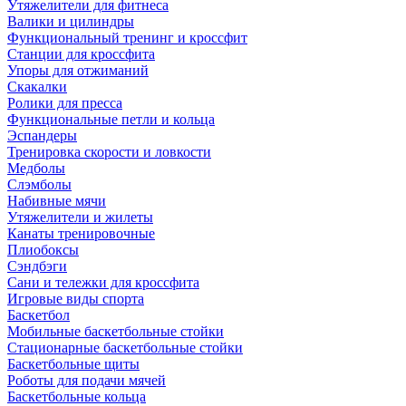
Утяжелители для фитнеса
Валики и цилиндры
Функциональный тренинг и кроссфит
Станции для кроссфита
Упоры для отжиманий
Скакалки
Ролики для пресса
Функциональные петли и кольца
Эспандеры
Тренировка скорости и ловкости
Медболы
Слэмболы
Набивные мячи
Утяжелители и жилеты
Канаты тренировочные
Плиобоксы
Сэндбэги
Сани и тележки для кроссфита
Игровые виды спорта
Баскетбол
Мобильные баскетбольные стойки
Стационарные баскетбольные стойки
Баскетбольные щиты
Роботы для подачи мячей
Баскетбольные кольца