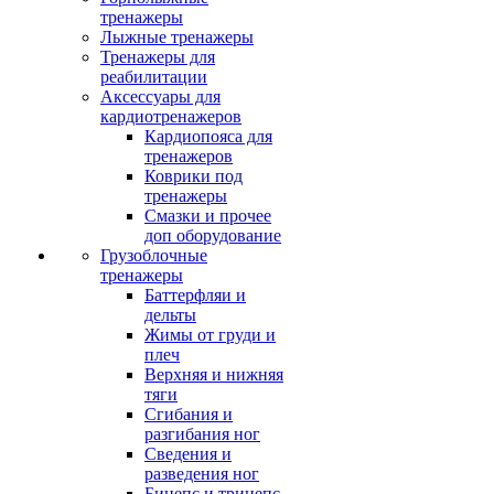
тренажеры
Лыжные тренажеры
Тренажеры для
реабилитации
Аксессуары для
кардиотренажеров
Кардиопояса для
тренажеров
Коврики под
тренажеры
Смазки и прочее
доп оборудование
Грузоблочные
тренажеры
Баттерфляи и
дельты
Жимы от груди и
плеч
Верхняя и нижняя
тяги
Сгибания и
разгибания ног
Сведения и
разведения ног
Бицепс и трицепс