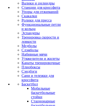
Валики и цилиндры
Станции для кроссфита
Упоры для отжиманий
Скакалки
Ролики для пресса
Функциональные петли
и кольца
Эспандеры
Тренировка скорости и
ловкости
Медболы
Слэмболы
Набивные мячи
Утяжелители и жилеты
Канаты тренировочные
Плиобоксы
Сэндбэги
Сани и тележки для
кроссфита
Баскетбол
Мобильные
баскетбольные
стойки
Стационарные
баскетбольные