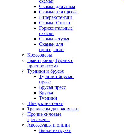
скамьи
Скамьи для жима
Скамьи для пресса
Гиперэкстензии
Скамьи Скотта
Горизонтальные
скамьи
Скамьи-стулья
Скамьи для
приседаний
Кроссоверы
Гравитроны (Турник с
противовесом)
Турники и брусья
Турники-брусья-
пресс
Брусья-пресс
Брусья
Турники
Шведские стенки
Тренажеры для растяжки
Прочие силовые
тренажеры
Аксессуары и опции
Блоки нагрузки