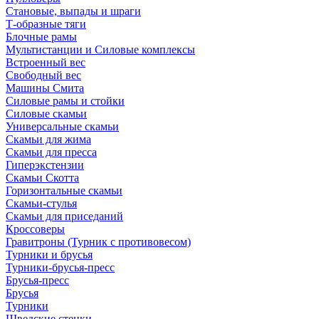
Становые, выпады и шраги
Т-образные тяги
Блочные рамы
Мультистанции и Силовые комплексы
Встроенный вес
Свободный вес
Машины Смита
Силовые рамы и стойки
Силовые скамьи
Универсальные скамьи
Скамьи для жима
Скамьи для пресса
Гиперэкстензии
Скамьи Скотта
Горизонтальные скамьи
Скамьи-стулья
Скамьи для приседаний
Кроссоверы
Гравитроны (Турник с противовесом)
Турники и брусья
Турники-брусья-пресс
Брусья-пресс
Брусья
Турники
Шведские стенки