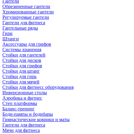
Гантели
Обрезиненные гантели
Хромированные гантели
Регулируемые гантели
Гантели для фитнеса
Гантельные ряды
Гири
Штанги
Аксессуары для грифов
Системы хранения
Стойки для гантелей
Стойки для дисков
Стойки для грифов
Стойки для штанг
Стойки для гирь
Стойки для мячей
Стойки для фитнесс оборудования
Инверсионные столы
Аэробика и фитнес
Степ платформы
Баланс-тренинг
Боди-пампы и бодибары
Гимнастические коврики и маты
Гантели для фитнеса
Мячи для фитнеса