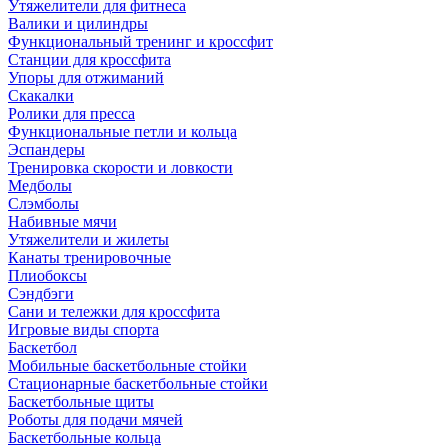
Утяжелители для фитнеса
Валики и цилиндры
Функциональный тренинг и кроссфит
Станции для кроссфита
Упоры для отжиманий
Скакалки
Ролики для пресса
Функциональные петли и кольца
Эспандеры
Тренировка скорости и ловкости
Медболы
Слэмболы
Набивные мячи
Утяжелители и жилеты
Канаты тренировочные
Плиобоксы
Сэндбэги
Сани и тележки для кроссфита
Игровые виды спорта
Баскетбол
Мобильные баскетбольные стойки
Стационарные баскетбольные стойки
Баскетбольные щиты
Роботы для подачи мячей
Баскетбольные кольца