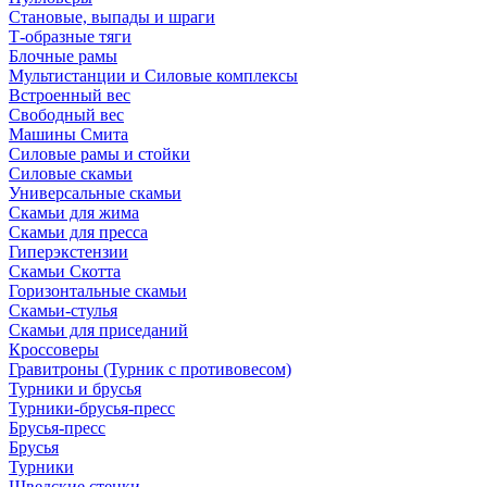
Становые, выпады и шраги
Т-образные тяги
Блочные рамы
Мультистанции и Силовые комплексы
Встроенный вес
Свободный вес
Машины Смита
Силовые рамы и стойки
Силовые скамьи
Универсальные скамьи
Скамьи для жима
Скамьи для пресса
Гиперэкстензии
Скамьи Скотта
Горизонтальные скамьи
Скамьи-стулья
Скамьи для приседаний
Кроссоверы
Гравитроны (Турник с противовесом)
Турники и брусья
Турники-брусья-пресс
Брусья-пресс
Брусья
Турники
Шведские стенки