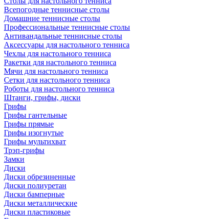
Столы для настольного тенниса
Всепогодные теннисные столы
Домашние теннисные столы
Профессиональные теннисные столы
Антивандальные теннисные столы
Аксессуары для настольного тенниса
Чехлы для настольного тенниса
Ракетки для настольного тенниса
Мячи для настольного тенниса
Сетки для настольного тенниса
Роботы для настольного тенниса
Штанги, грифы, диски
Грифы
Грифы гантельные
Грифы прямые
Грифы изогнутые
Грифы мультихват
Трэп-грифы
Замки
Диски
Диски обрезиненные
Диски полиуретан
Диски бамперные
Диски металлические
Диски пластиковые