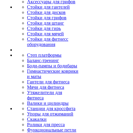
Аксессуары для грифов
Стойки для гантелей
Стойки для дисков
Стойки для грифов
Стойки для штанг
Стойки для гирь
Стойки для мячей
Стойки для фитнесс
оборудования
Степ платформы
Баланс-тренинг
Боди-пампы и бодибары
Гимнастические коврики
и маты
Гантели для фитнеса
Мячи для фитнеса
Утяжелители для
фитнеса
Валики и цилиндры
Станции для кроссфита
Упоры для отжиманий
Скакалки
Ролики для пресса
Функциональные петли