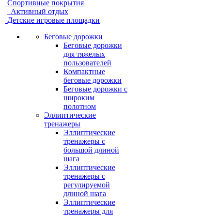
Спортивные покрытия
Активный отдых
Детские игровые площадки
Беговые дорожки
Беговые дорожки
для тяжелых
пользователей
Компактные
беговые дорожки
Беговые дорожки с
широким
полотном
Эллиптические
тренажеры
Эллиптические
тренажеры с
большой длиной
шага
Эллиптические
тренажеры с
регулируемой
длиной шага
Эллиптические
тренажеры для