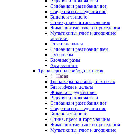
Верхняя и нижняя тяги
Сгибания и разгибания ног
Сведения и разведения ног
Бицепс и трицепс
Спина, пресс и торс машины
Жимы ногами, гакк и приседания
Мультихипы, глют и ягодичные
мостики
Голень машины
Сгибания и разгибания шеи
Пулловеры
Блочные рамы
Армрестлинг
Тренажеры на свободных весах
Назад
Тренажеры на свободных весах
Баттерфляи и дельты
Жимы от груди и плеч
Верхняя и нижняя тяги
Сгибания и разгибания ног
Сведения и разведения ног
Бицепс и трицепс
Спина, пресс и торс машины
Жимы ногами, гакк и приседания
Мультихипы, глют и ягодичные