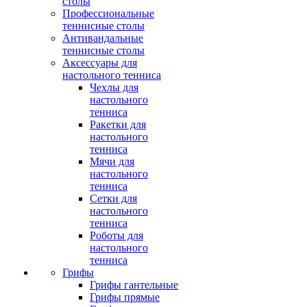
столы
Профессиональные
теннисные столы
Антивандальные
теннисные столы
Аксессуары для
настольного тенниса
Чехлы для
настольного
тенниса
Ракетки для
настольного
тенниса
Мячи для
настольного
тенниса
Сетки для
настольного
тенниса
Роботы для
настольного
тенниса
Грифы
Грифы гантельные
Грифы прямые