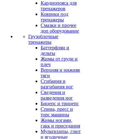
Кардиопояса для
тренажеров
Коврики под
тренажеры
Смазки и прочее
доп оборудование
Грузоблочные
тренажеры
Баттерфляи и
дельты
Жимы от груди и
плеч
Верхняя и нижняя
тяги
Сгибания и
разгибания ног
Сведения и
разведения ног
Бицепс и трицепс
Спина, пресс и
торс машины
Жимы ногами,
гакк и приседания
Мультихипы, глют
и ягодичные