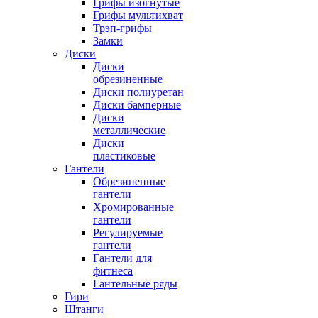
Грифы изогнутые
Грифы мультихват
Трэп-грифы
Замки
Диски
Диски
обрезиненные
Диски полиуретан
Диски бамперные
Диски
металлические
Диски
пластиковые
Гантели
Обрезиненные
гантели
Хромированные
гантели
Регулируемые
гантели
Гантели для
фитнеса
Гантельные ряды
Гири
Штанги