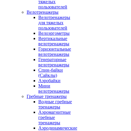
тяжелых
пользователей
Велотренажеры
Велотренажеры
для тяжелых
пользователей
Велоэргометры
Вертикальные
велотренажеры
Горизонтальные
велотренажеры
Генераторные
велотренажеры
Спин-байки
(Сайклы)
Аэробайки
Мини
велотренажеры
Гребные тренажеры
Водные гребные
тренажеры
Аэромагнитные
гребные
тренажеры
Аэродинамические