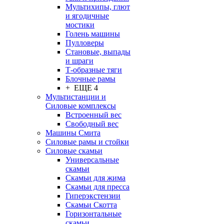
Мультихипы, глют
и ягодичные
мостики
Голень машины
Пулловеры
Становые, выпады
и шраги
Т-образные тяги
Блочные рамы
+ ЕЩЕ 4
Мультистанции и
Силовые комплексы
Встроенный вес
Свободный вес
Машины Смита
Силовые рамы и стойки
Силовые скамьи
Универсальные
скамьи
Скамьи для жима
Скамьи для пресса
Гиперэкстензии
Скамьи Скотта
Горизонтальные
скамьи