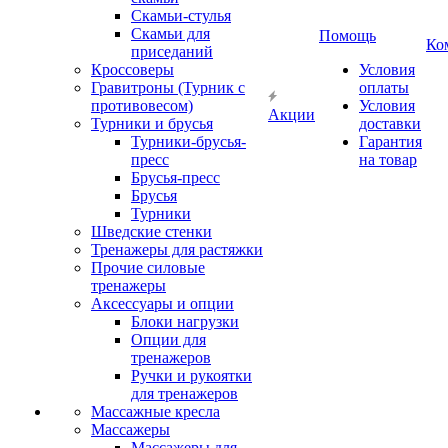
Скамьи-стулья
Скамьи для
Помощь
Ко
приседаний
Кроссоверы
Условия
Гравитроны (Турник с
оплаты
противовесом)
Условия
Акции
Турники и брусья
доставки
Турники-брусья-
Гарантия
пресс
на товар
Брусья-пресс
Брусья
Турники
Шведские стенки
Тренажеры для растяжки
Прочие силовые
тренажеры
Аксессуары и опции
Блоки нагрузки
Опции для
тренажеров
Ручки и рукоятки
для тренажеров
Массажные кресла
Массажеры
Массажеры для