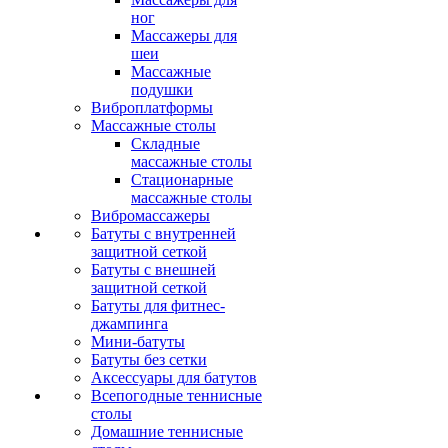
ног
Массажеры для
шеи
Массажные
подушки
Виброплатформы
Массажные столы
Складные
массажные столы
Стационарные
массажные столы
Вибромассажеры
Батуты с внутренней
защитной сеткой
Батуты с внешней
защитной сеткой
Батуты для фитнес-
джампинга
Мини-батуты
Батуты без сетки
Аксессуары для батутов
Всепогодные теннисные
столы
Домашние теннисные