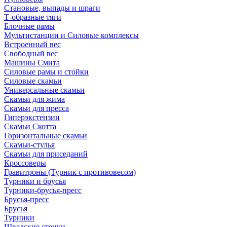
Становые, выпады и шраги
Т-образные тяги
Блочные рамы
Мультистанции и Силовые комплексы
Встроенный вес
Свободный вес
Машины Смита
Силовые рамы и стойки
Силовые скамьи
Универсальные скамьи
Скамьи для жима
Скамьи для пресса
Гиперэкстензии
Скамьи Скотта
Горизонтальные скамьи
Скамьи-стулья
Скамьи для приседаний
Кроссоверы
Гравитроны (Турник с противовесом)
Турники и брусья
Турники-брусья-пресс
Брусья-пресс
Брусья
Турники
Шведские стенки