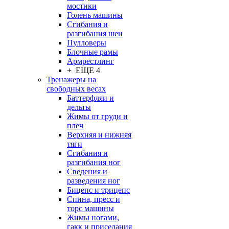
мостики
Голень машины
Сгибания и
разгибания шеи
Пулловеры
Блочные рамы
Армрестлинг
+ ЕЩЕ 4
Тренажеры на
свободных весах
Баттерфляи и
дельты
Жимы от груди и
плеч
Верхняя и нижняя
тяги
Сгибания и
разгибания ног
Сведения и
разведения ног
Бицепс и трицепс
Спина, пресс и
торс машины
Жимы ногами,
гакк и приседания