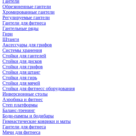
Гантели
Обрезиненные гантели
Хромированные гантели
Регулируемые гантели
Гантели для фитнеса
Гантельные ряды
Гири
Штанги
Аксессуары для грифов
Системы хранения
Стойки для гантелей
Стойки для дисков
Стойки для грифов
Стойки для штанг
Стойки для гирь
Стойки для мячей
Стойки для фитнесс оборудования
Инверсионные столы
Аэробика и фитнес
Степ платформы
Баланс-тренинг
Боди-пампы и бодибары
Гимнастические коврики и маты
Гантели для фитнеса
Мячи для фитнеса