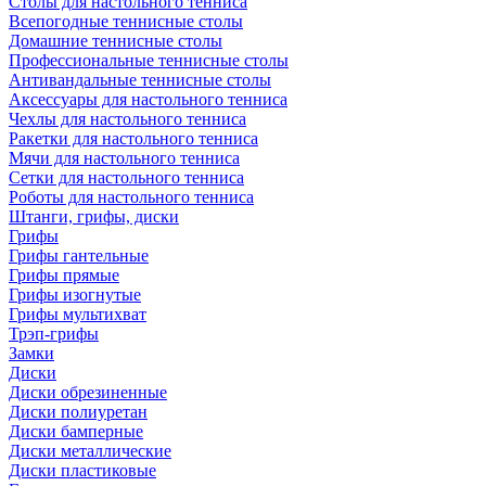
Столы для настольного тенниса
Всепогодные теннисные столы
Домашние теннисные столы
Профессиональные теннисные столы
Антивандальные теннисные столы
Аксессуары для настольного тенниса
Чехлы для настольного тенниса
Ракетки для настольного тенниса
Мячи для настольного тенниса
Сетки для настольного тенниса
Роботы для настольного тенниса
Штанги, грифы, диски
Грифы
Грифы гантельные
Грифы прямые
Грифы изогнутые
Грифы мультихват
Трэп-грифы
Замки
Диски
Диски обрезиненные
Диски полиуретан
Диски бамперные
Диски металлические
Диски пластиковые