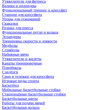
Утяжелители для фитнеса
Валики и цилиндры
Функциональный тренинг и кроссфит
Станции для кроссфита
Упоры для отжиманий
Скакалки
Ролики для пресса
Функциональные петли и кольца
Эспандеры
Тренировка скорости и ловкости
Медболы
Слэмболы
Набивные мячи
Утяжелители и жилеты
Канаты тренировочные
Плиобоксы
Сэндбэги
Сани и тележки для кроссфита
Игровые виды спорта
Баскетбол
Мобильные баскетбольные стойки
Стационарные баскетбольные стойки
Баскетбольные щиты
Роботы для подачи мячей
Баскетбольные кольца