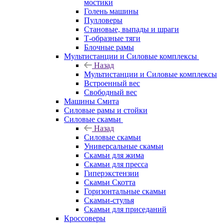
мостики
Голень машины
Пулловеры
Становые, выпады и шраги
Т-образные тяги
Блочные рамы
Мультистанции и Силовые комплексы
Назад
Мультистанции и Силовые комплексы
Встроенный вес
Свободный вес
Машины Смита
Силовые рамы и стойки
Силовые скамьи
Назад
Силовые скамьи
Универсальные скамьи
Скамьи для жима
Скамьи для пресса
Гиперэкстензии
Скамьи Скотта
Горизонтальные скамьи
Скамьи-стулья
Скамьи для приседаний
Кроссоверы