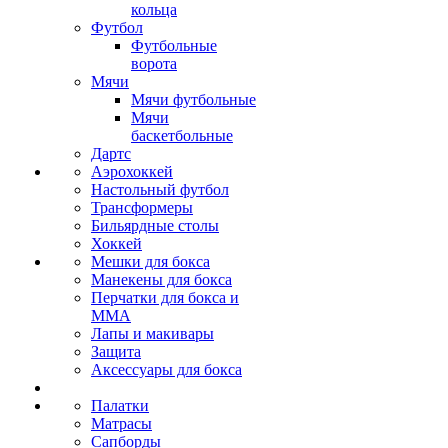
кольца
Футбол
Футбольные
ворота
Мячи
Мячи футбольные
Мячи
баскетбольные
Дартс
Аэрохоккей
Настольный футбол
Трансформеры
Бильярдные столы
Хоккей
Мешки для бокса
Манекены для бокса
Перчатки для бокса и
MMA
Лапы и макивары
Защита
Аксессуары для бокса
Палатки
Матрасы
Сапборды