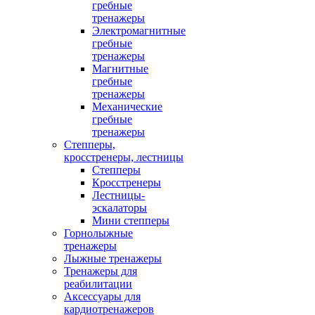
гребные
тренажеры
Электромагнитные
гребные
тренажеры
Магнитные
гребные
тренажеры
Механические
гребные
тренажеры
Степперы,
кросстренеры, лестницы
Степперы
Кросстренеры
Лестницы-
эскалаторы
Мини степперы
Горнолыжные
тренажеры
Лыжные тренажеры
Тренажеры для
реабилитации
Аксессуары для
кардиотренажеров