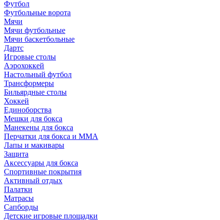
Футбол
Футбольные ворота
Мячи
Мячи футбольные
Мячи баскетбольные
Дартс
Игровые столы
Аэрохоккей
Настольный футбол
Трансформеры
Бильярдные столы
Хоккей
Единоборства
Мешки для бокса
Манекены для бокса
Перчатки для бокса и MMA
Лапы и макивары
Защита
Аксессуары для бокса
Спортивные покрытия
Активный отдых
Палатки
Матрасы
Сапборды
Детские игровые площадки