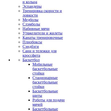
и кольца
Эспандеры
Тренировка скорости и
ловкости
Медболы
Слэмболы
Набивные мячи
Утяжелители и жилеты
Канаты тренировочные
Плиобоксы
Сэндбэги
Сани и тележки для
кроссфита
Баскетбол
Мобильные
баскетбольные
стойки
Стационарные
баскетбольные
стойки
Баскетбольные
щиты
Роботы для подачи
мячей
Баскетбольные