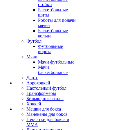
стойки
Баскетбольные
щиты
Роботы для подачи
мячей
Баскетбольные
кольца
Футбол
Футбольные
ворота
Мячи
Мячи футбольные
Мячи
баскетбольные
Дартс
Аэрохоккей
Настольный футбол
Трансформеры
Бильярдные столы
Хоккей
Мешки для бокса
Манекены для бокса
Перчатки для бокса и
MMA
Лапы и макивары