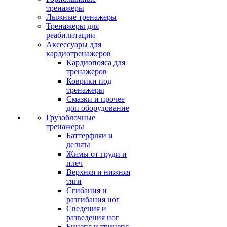
тренажеры
Лыжные тренажеры
Тренажеры для
реабилитации
Аксессуары для
кардиотренажеров
Кардиопояса для
тренажеров
Коврики под
тренажеры
Смазки и прочее
доп оборудование
Грузоблочные
тренажеры
Баттерфляи и
дельты
Жимы от груди и
плеч
Верхняя и нижняя
тяги
Сгибания и
разгибания ног
Сведения и
разведения ног
Бицепс и трицепс