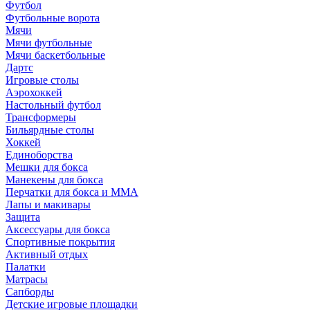
Футбол
Футбольные ворота
Мячи
Мячи футбольные
Мячи баскетбольные
Дартс
Игровые столы
Аэрохоккей
Настольный футбол
Трансформеры
Бильярдные столы
Хоккей
Единоборства
Мешки для бокса
Манекены для бокса
Перчатки для бокса и MMA
Лапы и макивары
Защита
Аксессуары для бокса
Спортивные покрытия
Активный отдых
Палатки
Матрасы
Сапборды
Детские игровые площадки