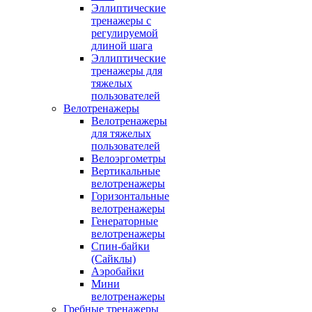
Эллиптические
тренажеры с
регулируемой
длиной шага
Эллиптические
тренажеры для
тяжелых
пользователей
Велотренажеры
Велотренажеры
для тяжелых
пользователей
Велоэргометры
Вертикальные
велотренажеры
Горизонтальные
велотренажеры
Генераторные
велотренажеры
Спин-байки
(Сайклы)
Аэробайки
Мини
велотренажеры
Гребные тренажеры