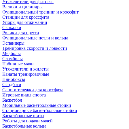
Утяжелители для фитнеса
Валики и цилиндры
Функциональный тренинг и кроссфит
Станции для кроссфита
Упоры для отжиманий
Скакалки
Ролики для пресса
Функциональные петли и кольца
Эспандеры
Тренировка скорости и ловкости
Медболы
Слэмболы
Набивные мячи
Утяжелители и жилеты
Канаты тренировочные
Плиобоксы
Сэндбэги
Сани и тележки для кроссфита
Игровые виды спорта
Баскетбол
Мобильные баскетбольные стойки
Стационарные баскетбольные стойки
Баскетбольные щиты
Роботы для подачи мячей
Баскетбольные кольца