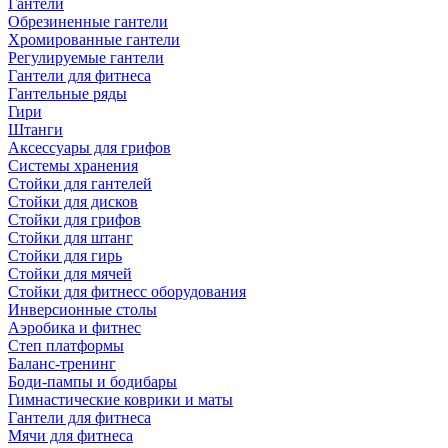
Гантели
Обрезиненные гантели
Хромированные гантели
Регулируемые гантели
Гантели для фитнеса
Гантельные ряды
Гири
Штанги
Аксессуары для грифов
Системы хранения
Стойки для гантелей
Стойки для дисков
Стойки для грифов
Стойки для штанг
Стойки для гирь
Стойки для мячей
Стойки для фитнесс оборудования
Инверсионные столы
Аэробика и фитнес
Степ платформы
Баланс-тренинг
Боди-пампы и бодибары
Гимнастические коврики и маты
Гантели для фитнеса
Мячи для фитнеса