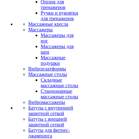
Опции для
тренажеров
Ручки и рукоятки
для тренажеров
Массажные кресла
Массажеры
Массажеры для
ног
Массажеры для
шеи
Массажные
подушки
Виброплатформы
Массажные столы
Складные
массажные столы
Стационарные
массажные столы
Вибромассажеры
Батуты с внутренней
защитной сеткой
Батуты с внешней
защитной сеткой
Батуты для фитнес-
джампинга