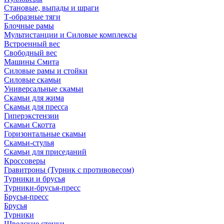
Становые, выпады и шраги
Т-образные тяги
Блочные рамы
Мультистанции и Силовые комплексы
Встроенный вес
Свободный вес
Машины Смита
Силовые рамы и стойки
Силовые скамьи
Универсальные скамьи
Скамьи для жима
Скамьи для пресса
Гиперэкстензии
Скамьи Скотта
Горизонтальные скамьи
Скамьи-стулья
Скамьи для приседаний
Кроссоверы
Гравитроны (Турник с противовесом)
Турники и брусья
Турники-брусья-пресс
Брусья-пресс
Брусья
Турники
Шведские стенки