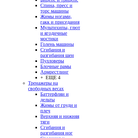
Спина, пресс и
торс машины
Жимы ногами,
гакк и приседания
Мультихипы, глют
и ягодичные
мостики
Голень машины
Сгибания и
разгибания шеи
Пулловеры
Блочные рамы
Армрестлинг
+ ЕЩЕ 4
Тренажеры на
свободных весах
Баттерфляи и
дельты
Жимы от груди и
плеч
Верхняя и нижняя
тяги
Сгибания и
разгибания ног