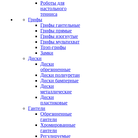
Роботы для
настольного
тенниса
Грифы
Грифы гантельные
Грифы прямые
Грифы изогнутые
Грифы мультихват
Трэп-грифы
Замки
Диски
Диски
обрезиненные
Диски полиуретан
Диски бамперные
Диски
металлические
Диски
пластиковые
Гантели
Обрезиненные
гантели
Хромированные
гантели
Регулируемые