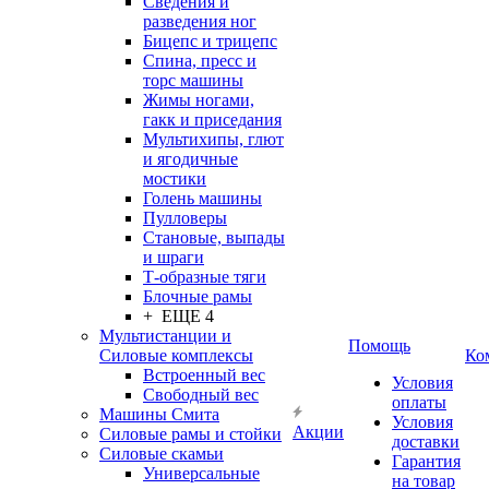
Сведения и
разведения ног
Бицепс и трицепс
Спина, пресс и
торс машины
Жимы ногами,
гакк и приседания
Мультихипы, глют
и ягодичные
мостики
Голень машины
Пулловеры
Становые, выпады
и шраги
Т-образные тяги
Блочные рамы
+ ЕЩЕ 4
Мультистанции и
Помощь
Силовые комплексы
Ко
Встроенный вес
Условия
Свободный вес
оплаты
Машины Смита
Условия
Акции
Силовые рамы и стойки
доставки
Силовые скамьи
Гарантия
Универсальные
на товар