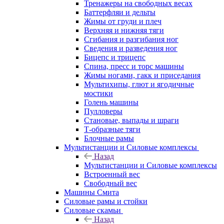
Тренажеры на свободных весах
Баттерфляи и дельты
Жимы от груди и плеч
Верхняя и нижняя тяги
Сгибания и разгибания ног
Сведения и разведения ног
Бицепс и трицепс
Спина, пресс и торс машины
Жимы ногами, гакк и приседания
Мультихипы, глют и ягодичные
мостики
Голень машины
Пулловеры
Становые, выпады и шраги
Т-образные тяги
Блочные рамы
Мультистанции и Силовые комплексы
Назад
Мультистанции и Силовые комплексы
Встроенный вес
Свободный вес
Машины Смита
Силовые рамы и стойки
Силовые скамьи
Назад