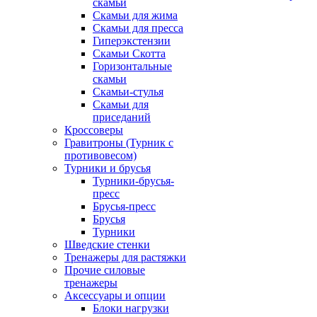
скамьи
Скамьи для жима
Скамьи для пресса
Гиперэкстензии
Скамьи Скотта
Горизонтальные
скамьи
Скамьи-стулья
Скамьи для
приседаний
Кроссоверы
Гравитроны (Турник с
противовесом)
Турники и брусья
Турники-брусья-
пресс
Брусья-пресс
Брусья
Турники
Шведские стенки
Тренажеры для растяжки
Прочие силовые
тренажеры
Аксессуары и опции
Блоки нагрузки