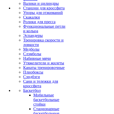
Валики и цилиндры
Станции для кроссфита
Упоры для отжиманий
Скакалки
Ролики для пресса
Функциональные петли
и кольца
Эспандеры
Тренировка скорости и
ловкости
Медболы
Слэмболы
Набивные мячи
Утяжелители и жилеты
Канаты тренировочные
Плиобоксы
Сэндбэги
Сани и тележки для
кроссфита
Баскетбол
Мобильные
баскетбольные
стойки
Стационарные
баскетбольные