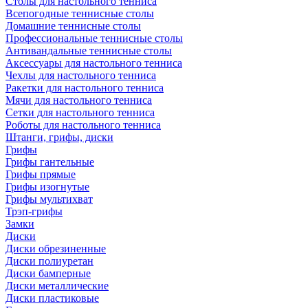
Столы для настольного тенниса
Всепогодные теннисные столы
Домашние теннисные столы
Профессиональные теннисные столы
Антивандальные теннисные столы
Аксессуары для настольного тенниса
Чехлы для настольного тенниса
Ракетки для настольного тенниса
Мячи для настольного тенниса
Сетки для настольного тенниса
Роботы для настольного тенниса
Штанги, грифы, диски
Грифы
Грифы гантельные
Грифы прямые
Грифы изогнутые
Грифы мультихват
Трэп-грифы
Замки
Диски
Диски обрезиненные
Диски полиуретан
Диски бамперные
Диски металлические
Диски пластиковые