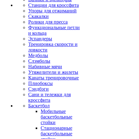
Станции для кроссфита
Упоры для отжиманий
Скакалки
Ролики для пресса
Функциональные петли
и кольца
Эспандеры
Тренировка скорости и
ловкости
Медболы
Слэмболы
Набивные мячи
Утяжелители и жилеты
Канаты тренировочные
Плиобоксы
Сэндбэги
Сани и тележки для
кроссфита
Баскетбол
Мобильные
баскетбольные
стойки
Стационарные
баскетбольные