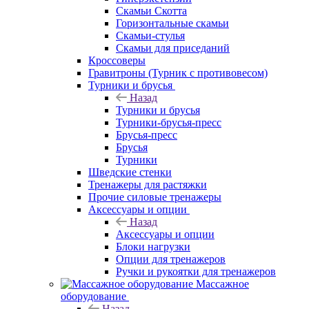
Скамьи Скотта
Горизонтальные скамьи
Скамьи-стулья
Скамьи для приседаний
Кроссоверы
Гравитроны (Турник с противовесом)
Турники и брусья
Назад
Турники и брусья
Турники-брусья-пресс
Брусья-пресс
Брусья
Турники
Шведские стенки
Тренажеры для растяжки
Прочие силовые тренажеры
Аксессуары и опции
Назад
Аксессуары и опции
Блоки нагрузки
Опции для тренажеров
Ручки и рукоятки для тренажеров
Массажное
оборудование
Назад