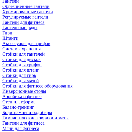
Гантели
Обрезиненные гантели
Хромированные гантели
Регулируемые гантели
Гантели для фитнеса
Гантельные ряды
Гири
Штанги
Аксессуары для грифов
Системы хранения
Стойки для гантелей
Стойки для дисков
Стойки для грифов
Стойки для штанг
Стойки для гирь
Стойки для мячей
Стойки для фитнесс оборудования
Инверсионные столы
Аэробика и фитнес
Степ платформы
Баланс-тренинг
Боди-пампы и бодибары
Гимнастические коврики и маты
Гантели для фитнеса
Мячи для фитнеса