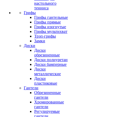
настольного
тенниса
Грифы
Грифы гантельные
Грифы прямые
Грифы изогнутые
Грифы мультихват
Трэп-грифы
Замки
Диски
Диски
обрезиненные
Диски полиуретан
Диски бамперные
Диски
металлические
Диски
пластиковые
Гантели
Обрезиненные
гантели
Хромированные
гантели
Регулируемые
гантели