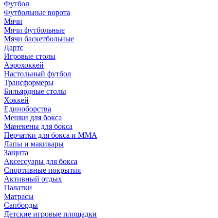
Футбол
Футбольные ворота
Мячи
Мячи футбольные
Мячи баскетбольные
Дартс
Игровые столы
Аэрохоккей
Настольный футбол
Трансформеры
Бильярдные столы
Хоккей
Единоборства
Мешки для бокса
Манекены для бокса
Перчатки для бокса и MMA
Лапы и макивары
Защита
Аксессуары для бокса
Спортивные покрытия
Активный отдых
Палатки
Матрасы
Сапборды
Детские игровые площадки