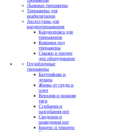
тренажеры
Лыжные тренажеры
Тренажеры для
реабилитации
Аксессуары для
кардиотренажеров
Кардиопояса для
тренажеров
Коврики под
тренажеры
Смазки и прочее
доп оборудование
Грузоблочные
тренажеры
Баттерфляи и
дельты
Жимы от груди и
плеч
Верхняя и нижняя
тяги
Сгибания и
разгибания ног
Сведения и
разведения ног
Бицепс и трицепс