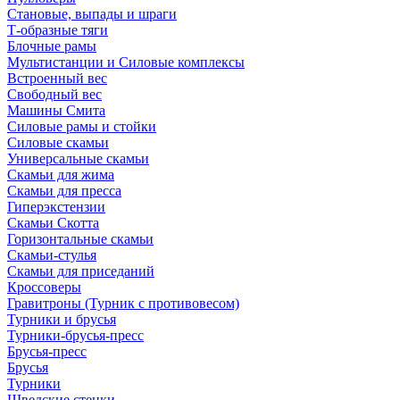
Становые, выпады и шраги
Т-образные тяги
Блочные рамы
Мультистанции и Силовые комплексы
Встроенный вес
Свободный вес
Машины Смита
Силовые рамы и стойки
Силовые скамьи
Универсальные скамьи
Скамьи для жима
Скамьи для пресса
Гиперэкстензии
Скамьи Скотта
Горизонтальные скамьи
Скамьи-стулья
Скамьи для приседаний
Кроссоверы
Гравитроны (Турник с противовесом)
Турники и брусья
Турники-брусья-пресс
Брусья-пресс
Брусья
Турники
Шведские стенки