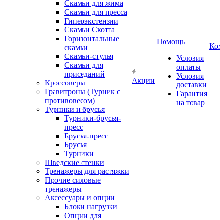
Скамьи для жима
Скамьи для пресса
Гиперэкстензии
Скамьи Скотта
Горизонтальные
Помощь
Ко
скамьи
Скамьи-стулья
Условия
Скамьи для
оплаты
приседаний
Условия
Акции
Кроссоверы
доставки
Гравитроны (Турник с
Гарантия
противовесом)
на товар
Турники и брусья
Турники-брусья-
пресс
Брусья-пресс
Брусья
Турники
Шведские стенки
Тренажеры для растяжки
Прочие силовые
тренажеры
Аксессуары и опции
Блоки нагрузки
Опции для