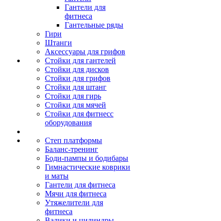
Гантели для
фитнеса
Гантельные ряды
Гири
Штанги
Аксессуары для грифов
Стойки для гантелей
Стойки для дисков
Стойки для грифов
Стойки для штанг
Стойки для гирь
Стойки для мячей
Стойки для фитнесс
оборудования
Степ платформы
Баланс-тренинг
Боди-пампы и бодибары
Гимнастические коврики
и маты
Гантели для фитнеса
Мячи для фитнеса
Утяжелители для
фитнеса
Валики и цилиндры