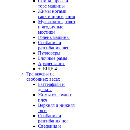
Спина, пресс и
торс машины
Жимы ногами,
гакк и приседания
Мультихипы, глют
и ягодичные
мостики
Голень машины
Сгибания и
разгибания шеи
Пулловеры
Блочные рамы
Армрестлинг
+ ЕЩЕ 4
Тренажеры на
свободных весах
Баттерфляи и
дельты
Жимы от груди и
плеч
Верхняя и нижняя
тяги
Сгибания и
разгибания ног
Сведения и