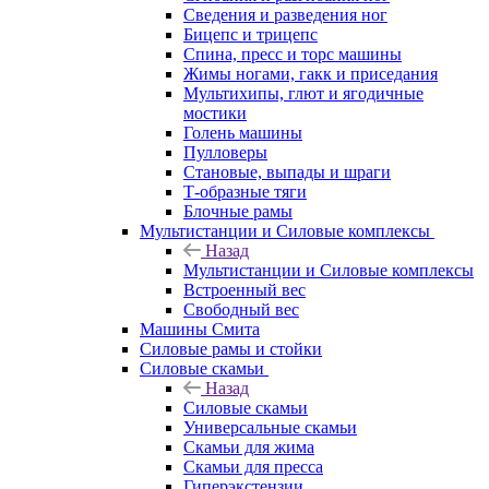
Сведения и разведения ног
Бицепс и трицепс
Спина, пресс и торс машины
Жимы ногами, гакк и приседания
Мультихипы, глют и ягодичные
мостики
Голень машины
Пулловеры
Становые, выпады и шраги
Т-образные тяги
Блочные рамы
Мультистанции и Силовые комплексы
Назад
Мультистанции и Силовые комплексы
Встроенный вес
Свободный вес
Машины Смита
Силовые рамы и стойки
Силовые скамьи
Назад
Силовые скамьи
Универсальные скамьи
Скамьи для жима
Скамьи для пресса
Гиперэкстензии