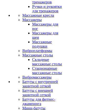
тренажеров
Ручки и рукоятки
для тренажеров
Массажные кресла
Массажеры
Массажеры для
ног
Массажеры для
шеи
Массажные
подушки
Виброплатформы
Массажные столы
Складные
массажные столы
Стационарные
массажные столы
Вибромассажеры
Батуты с внутренней
защитной сеткой
Батуты с внешней
защитной сеткой
Батуты для фитнес-
джампинга
Мини-батуты