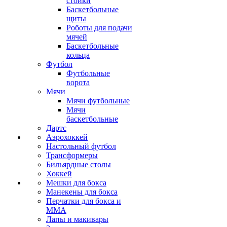
стойки
Баскетбольные
щиты
Роботы для подачи
мячей
Баскетбольные
кольца
Футбол
Футбольные
ворота
Мячи
Мячи футбольные
Мячи
баскетбольные
Дартс
Аэрохоккей
Настольный футбол
Трансформеры
Бильярдные столы
Хоккей
Мешки для бокса
Манекены для бокса
Перчатки для бокса и
MMA
Лапы и макивары