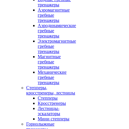
тренажеры
Аэромагнитные
гребные
тренажеры
Аэродинамические
гребные
тренажеры
Электромагнитные
гребные
тренажеры
Магнитные
гребные
тренажеры
Механические
гребные
тренажеры
Степперы,
кросстренеры, лестницы
Степперы
Кросстренеры
Лестницы-
эскалаторы
Мини степперы
Горнолыжные