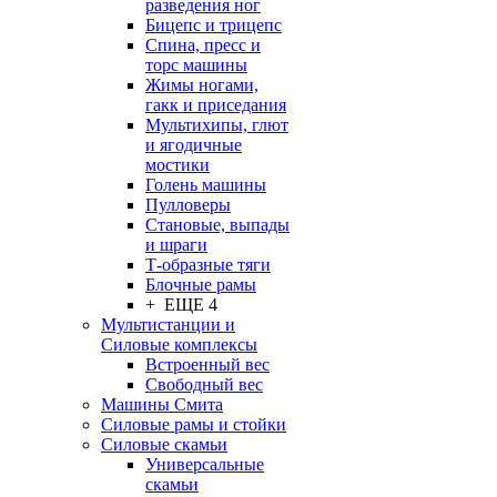
разведения ног
Бицепс и трицепс
Спина, пресс и
торс машины
Жимы ногами,
гакк и приседания
Мультихипы, глют
и ягодичные
мостики
Голень машины
Пулловеры
Становые, выпады
и шраги
Т-образные тяги
Блочные рамы
+ ЕЩЕ 4
Мультистанции и
Силовые комплексы
Встроенный вес
Свободный вес
Машины Смита
Силовые рамы и стойки
Силовые скамьи
Универсальные
скамьи