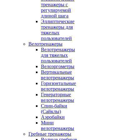
тренажеры с
регулируемой
длиной шага
Эллиптические
тренажеры для
тяжелых
пользователей
Велотренажеры
Велотренажеры
для тяжелых
пользователей
Велоэргометры
Вертикальные
велотренажеры
Горизонтальные
велотренажеры
Генераторные
велотренажеры
Спин-байки
(Сайклы)
Аэробайки
Мини
велотренажеры
Гребные тренажеры
Водные гребные