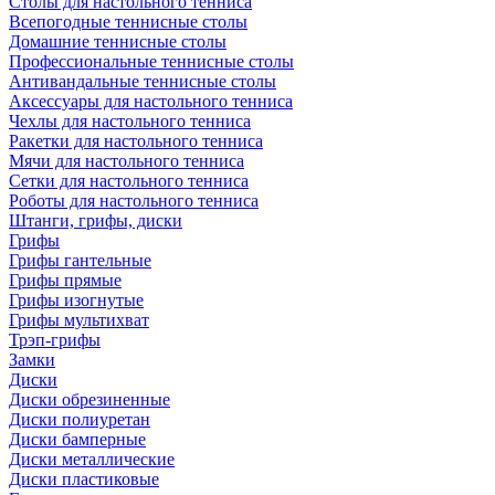
Столы для настольного тенниса
Всепогодные теннисные столы
Домашние теннисные столы
Профессиональные теннисные столы
Антивандальные теннисные столы
Аксессуары для настольного тенниса
Чехлы для настольного тенниса
Ракетки для настольного тенниса
Мячи для настольного тенниса
Сетки для настольного тенниса
Роботы для настольного тенниса
Штанги, грифы, диски
Грифы
Грифы гантельные
Грифы прямые
Грифы изогнутые
Грифы мультихват
Трэп-грифы
Замки
Диски
Диски обрезиненные
Диски полиуретан
Диски бамперные
Диски металлические
Диски пластиковые