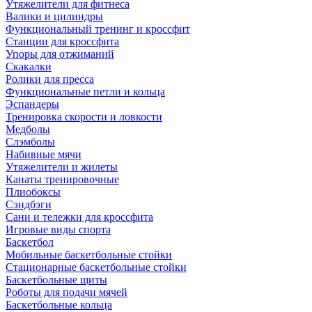
Утяжелители для фитнеса
Валики и цилиндры
Функциональный тренинг и кроссфит
Станции для кроссфита
Упоры для отжиманий
Скакалки
Ролики для пресса
Функциональные петли и кольца
Эспандеры
Тренировка скорости и ловкости
Медболы
Слэмболы
Набивные мячи
Утяжелители и жилеты
Канаты тренировочные
Плиобоксы
Сэндбэги
Сани и тележки для кроссфита
Игровые виды спорта
Баскетбол
Мобильные баскетбольные стойки
Стационарные баскетбольные стойки
Баскетбольные щиты
Роботы для подачи мячей
Баскетбольные кольца