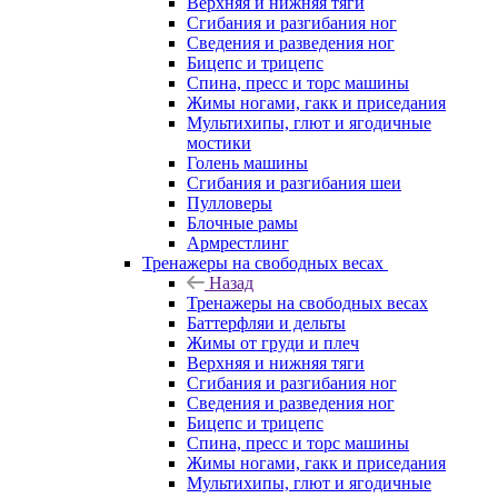
Верхняя и нижняя тяги
Сгибания и разгибания ног
Сведения и разведения ног
Бицепс и трицепс
Спина, пресс и торс машины
Жимы ногами, гакк и приседания
Мультихипы, глют и ягодичные
мостики
Голень машины
Сгибания и разгибания шеи
Пулловеры
Блочные рамы
Армрестлинг
Тренажеры на свободных весах
Назад
Тренажеры на свободных весах
Баттерфляи и дельты
Жимы от груди и плеч
Верхняя и нижняя тяги
Сгибания и разгибания ног
Сведения и разведения ног
Бицепс и трицепс
Спина, пресс и торс машины
Жимы ногами, гакк и приседания
Мультихипы, глют и ягодичные