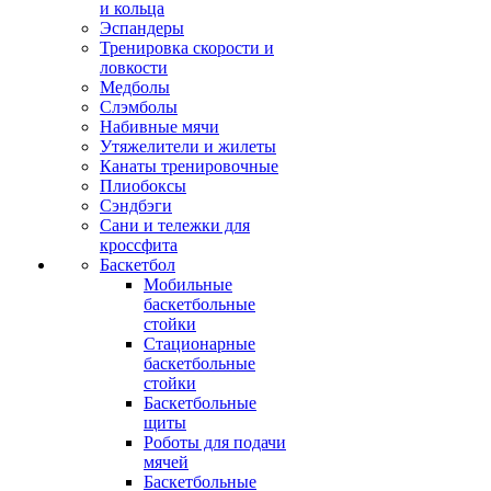
и кольца
Эспандеры
Тренировка скорости и
ловкости
Медболы
Слэмболы
Набивные мячи
Утяжелители и жилеты
Канаты тренировочные
Плиобоксы
Сэндбэги
Сани и тележки для
кроссфита
Баскетбол
Мобильные
баскетбольные
стойки
Стационарные
баскетбольные
стойки
Баскетбольные
щиты
Роботы для подачи
мячей
Баскетбольные