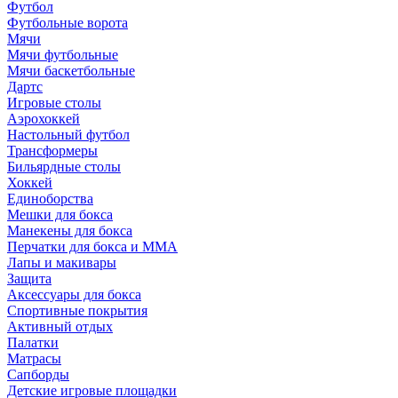
Футбол
Футбольные ворота
Мячи
Мячи футбольные
Мячи баскетбольные
Дартс
Игровые столы
Аэрохоккей
Настольный футбол
Трансформеры
Бильярдные столы
Хоккей
Единоборства
Мешки для бокса
Манекены для бокса
Перчатки для бокса и MMA
Лапы и макивары
Защита
Аксессуары для бокса
Спортивные покрытия
Активный отдых
Палатки
Матрасы
Сапборды
Детские игровые площадки