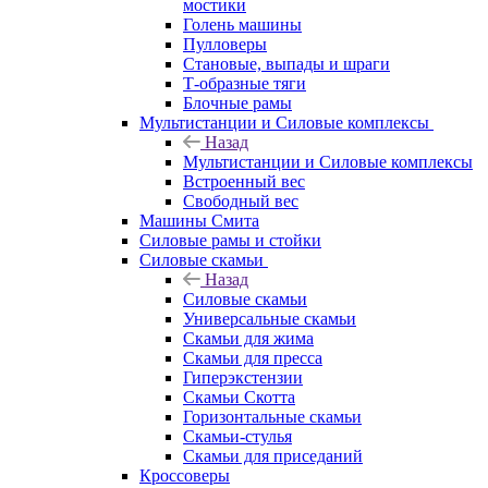
мостики
Голень машины
Пулловеры
Становые, выпады и шраги
Т-образные тяги
Блочные рамы
Мультистанции и Силовые комплексы
Назад
Мультистанции и Силовые комплексы
Встроенный вес
Свободный вес
Машины Смита
Силовые рамы и стойки
Силовые скамьи
Назад
Силовые скамьи
Универсальные скамьи
Скамьи для жима
Скамьи для пресса
Гиперэкстензии
Скамьи Скотта
Горизонтальные скамьи
Скамьи-стулья
Скамьи для приседаний
Кроссоверы