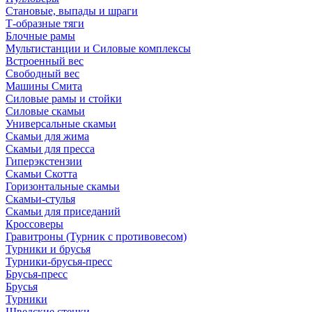
Становые, выпады и шраги
Т-образные тяги
Блочные рамы
Мультистанции и Силовые комплексы
Встроенный вес
Свободный вес
Машины Смита
Силовые рамы и стойки
Силовые скамьи
Универсальные скамьи
Скамьи для жима
Скамьи для пресса
Гиперэкстензии
Скамьи Скотта
Горизонтальные скамьи
Скамьи-стулья
Скамьи для приседаний
Кроссоверы
Гравитроны (Турник с противовесом)
Турники и брусья
Турники-брусья-пресс
Брусья-пресс
Брусья
Турники
Шведские стенки