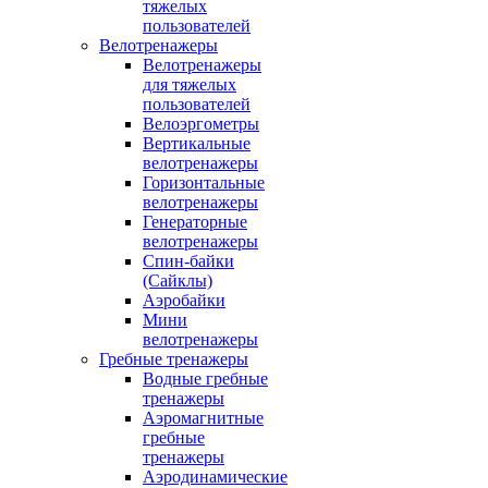
тяжелых
пользователей
Велотренажеры
Велотренажеры
для тяжелых
пользователей
Велоэргометры
Вертикальные
велотренажеры
Горизонтальные
велотренажеры
Генераторные
велотренажеры
Спин-байки
(Сайклы)
Аэробайки
Мини
велотренажеры
Гребные тренажеры
Водные гребные
тренажеры
Аэромагнитные
гребные
тренажеры
Аэродинамические