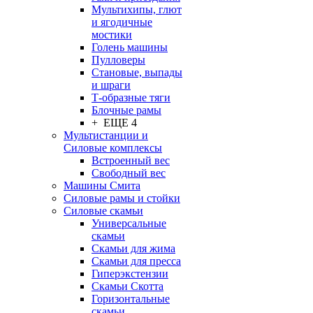
Мультихипы, глют
и ягодичные
мостики
Голень машины
Пулловеры
Становые, выпады
и шраги
Т-образные тяги
Блочные рамы
+ ЕЩЕ 4
Мультистанции и
Силовые комплексы
Встроенный вес
Свободный вес
Машины Смита
Силовые рамы и стойки
Силовые скамьи
Универсальные
скамьи
Скамьи для жима
Скамьи для пресса
Гиперэкстензии
Скамьи Скотта
Горизонтальные
скамьи