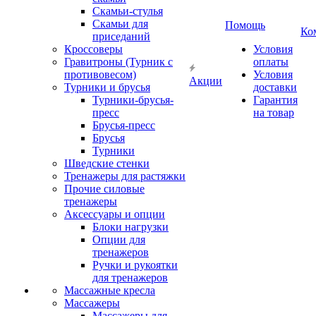
Скамьи-стулья
Скамьи для
Помощь
Ко
приседаний
Кроссоверы
Условия
Гравитроны (Турник с
оплаты
противовесом)
Условия
Акции
Турники и брусья
доставки
Турники-брусья-
Гарантия
пресс
на товар
Брусья-пресс
Брусья
Турники
Шведские стенки
Тренажеры для растяжки
Прочие силовые
тренажеры
Аксессуары и опции
Блоки нагрузки
Опции для
тренажеров
Ручки и рукоятки
для тренажеров
Массажные кресла
Массажеры
Массажеры для