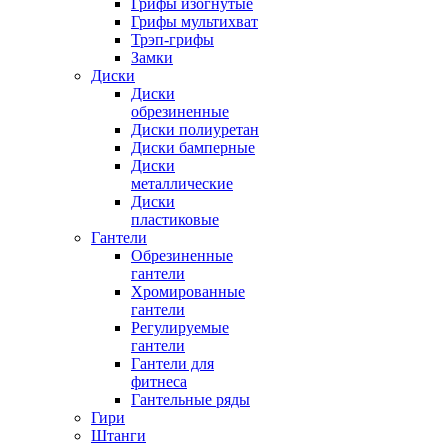
Грифы изогнутые
Грифы мультихват
Трэп-грифы
Замки
Диски
Диски
обрезиненные
Диски полиуретан
Диски бамперные
Диски
металлические
Диски
пластиковые
Гантели
Обрезиненные
гантели
Хромированные
гантели
Регулируемые
гантели
Гантели для
фитнеса
Гантельные ряды
Гири
Штанги