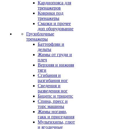
Кардиопояса для
тренажеров
Коврики под
тренажеры
Смазки и прочее
доп оборудование
Грузоблочные
тренажеры
Баттерфляи и
дельты
Жимы от груди и
плеч
Верхняя и нижняя
тяги
Сгибания и
разгибания ног
Сведения и
разведения ног
Бицепс и трицепс
Спина, пресс и
торс машины
Жимы ногами,
гакк и приседания
Мультихипы, глют
и ягодичные