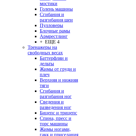
мостики
Голень машины
Сгибания и
разгибания шеи
Пулловеры
Блочные рамы
Армрестлинг
+ ЕЩЕ 4
Тренажеры на
свободных весах
Баттерфляи и
дельты
Жимы от груди и
плеч
Верхняя и нижняя
тяги
Сгибания и
разгибания ног
Сведения и
разведения ног
Бицепс и трицепс
Спина, пресс и
торс машины
Жимы ногами,
гакк и приседания