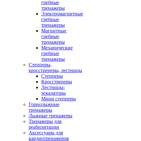
гребные
тренажеры
Электромагнитные
гребные
тренажеры
Магнитные
гребные
тренажеры
Механические
гребные
тренажеры
Степперы,
кросстренеры, лестницы
Степперы
Кросстренеры
Лестницы-
эскалаторы
Мини степперы
Горнолыжные
тренажеры
Лыжные тренажеры
Тренажеры для
реабилитации
Аксессуары для
кардиотренажеров