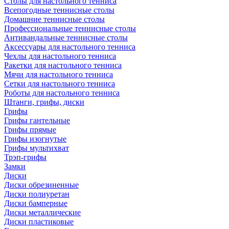
Столы для настольного тенниса
Всепогодные теннисные столы
Домашние теннисные столы
Профессиональные теннисные столы
Антивандальные теннисные столы
Аксессуары для настольного тенниса
Чехлы для настольного тенниса
Ракетки для настольного тенниса
Мячи для настольного тенниса
Сетки для настольного тенниса
Роботы для настольного тенниса
Штанги, грифы, диски
Грифы
Грифы гантельные
Грифы прямые
Грифы изогнутые
Грифы мультихват
Трэп-грифы
Замки
Диски
Диски обрезиненные
Диски полиуретан
Диски бамперные
Диски металлические
Диски пластиковые