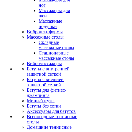
ног
Массажеры для
шеи
Массажные
подушки
Виброплатформы
Массажные столы
Складные
массажные столы
Стационарные
массажные столы
Вибромассажеры
Батуты с внутренней
защитной сеткой
Батуты с внешней
защитной сеткой
Батуты для фитнес-
джампинга
Мини-батуты
Батуты без сетки
Аксессуары для батутов
Всепогодные теннисные
столы
Домашние теннисные