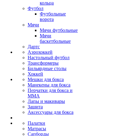
кольца
Футбол
Футбольные
ворота
Мячи
Мячи футбольные
Мячи
баскетбольные
Дартс
Аэрохоккей
Настольный футбол
Трансформеры
Бильярдные столы
Хоккей
Мешки для бокса
Манекены для бокса
Перчатки для бокса и
MMA
Лапы и макивары
Защита
Аксессуары для бокса
Палатки
Матрасы
Сапборды