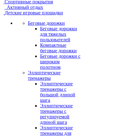
Спортивные покрытия
Активный отдых
Детские игровые площадки
Беговые дорожки
Беговые дорожки
для тяжелых
пользователей
Компактные
беговые дорожки
Беговые дорожки с
широким
полотном
Эллиптические
тренажеры
Эллиптические
тренажеры с
большой длиной
шага
Эллиптические
тренажеры с
регулируемой
длиной шага
Эллиптические
тренажеры для