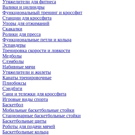
Утяжелители для фитнеса
Валики и цилиндры
Функциональный тренинг и кроссфит
Станции для кроссфита
Упоры для отжиманий
Скакалки
Ролики для пресса
Функциональные петли и кольца
Эспандеры
Тренировка скорости и ловкости
Медболы
Слэмболы
Набивные мячи
Утяжелители и жилеты
Канаты тренировочные
Плиобоксы
Сэндбэги
Сани и тележки для кроссфита
Игровые виды спорта
Баскетбол
Мобильные баскетбольные стойки
Стационарные баскетбольные стойки
Баскетбольные щиты
Роботы для подачи мячей
Баскетбольные кольца