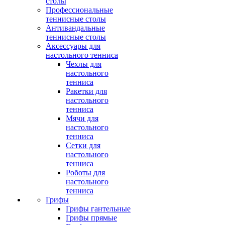
столы
Профессиональные
теннисные столы
Антивандальные
теннисные столы
Аксессуары для
настольного тенниса
Чехлы для
настольного
тенниса
Ракетки для
настольного
тенниса
Мячи для
настольного
тенниса
Сетки для
настольного
тенниса
Роботы для
настольного
тенниса
Грифы
Грифы гантельные
Грифы прямые