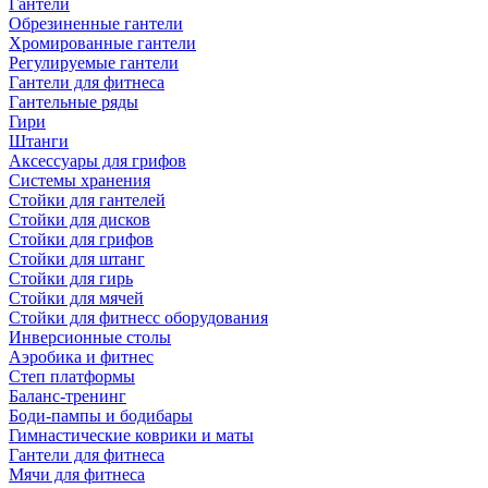
Гантели
Обрезиненные гантели
Хромированные гантели
Регулируемые гантели
Гантели для фитнеса
Гантельные ряды
Гири
Штанги
Аксессуары для грифов
Системы хранения
Стойки для гантелей
Стойки для дисков
Стойки для грифов
Стойки для штанг
Стойки для гирь
Стойки для мячей
Стойки для фитнесс оборудования
Инверсионные столы
Аэробика и фитнес
Степ платформы
Баланс-тренинг
Боди-пампы и бодибары
Гимнастические коврики и маты
Гантели для фитнеса
Мячи для фитнеса