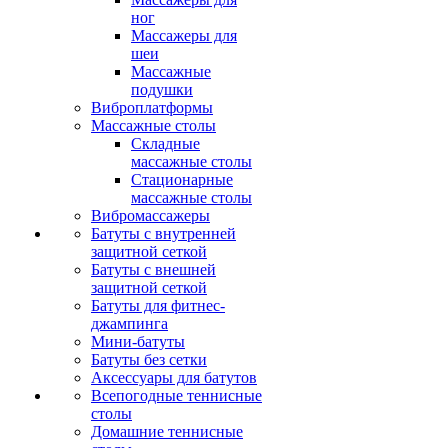
ног
Массажеры для
шеи
Массажные
подушки
Виброплатформы
Массажные столы
Складные
массажные столы
Стационарные
массажные столы
Вибромассажеры
Батуты с внутренней
защитной сеткой
Батуты с внешней
защитной сеткой
Батуты для фитнес-
джампинга
Мини-батуты
Батуты без сетки
Аксессуары для батутов
Всепогодные теннисные
столы
Домашние теннисные