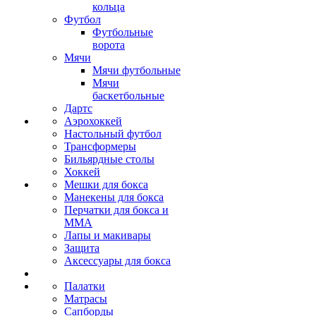
кольца
Футбол
Футбольные
ворота
Мячи
Мячи футбольные
Мячи
баскетбольные
Дартс
Аэрохоккей
Настольный футбол
Трансформеры
Бильярдные столы
Хоккей
Мешки для бокса
Манекены для бокса
Перчатки для бокса и
MMA
Лапы и макивары
Защита
Аксессуары для бокса
Палатки
Матрасы
Сапборды