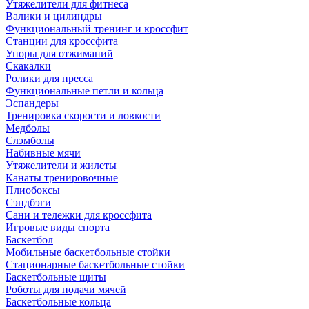
Утяжелители для фитнеса
Валики и цилиндры
Функциональный тренинг и кроссфит
Станции для кроссфита
Упоры для отжиманий
Скакалки
Ролики для пресса
Функциональные петли и кольца
Эспандеры
Тренировка скорости и ловкости
Медболы
Слэмболы
Набивные мячи
Утяжелители и жилеты
Канаты тренировочные
Плиобоксы
Сэндбэги
Сани и тележки для кроссфита
Игровые виды спорта
Баскетбол
Мобильные баскетбольные стойки
Стационарные баскетбольные стойки
Баскетбольные щиты
Роботы для подачи мячей
Баскетбольные кольца