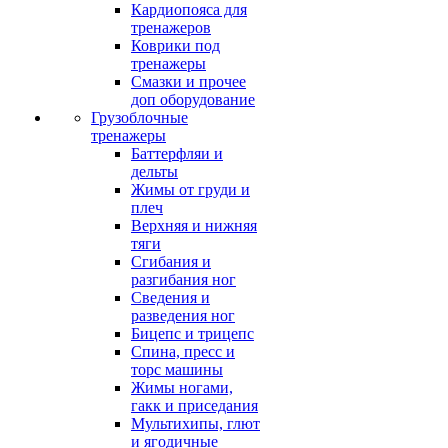
Кардиопояса для
тренажеров
Коврики под
тренажеры
Смазки и прочее
доп оборудование
Грузоблочные
тренажеры
Баттерфляи и
дельты
Жимы от груди и
плеч
Верхняя и нижняя
тяги
Сгибания и
разгибания ног
Сведения и
разведения ног
Бицепс и трицепс
Спина, пресс и
торс машины
Жимы ногами,
гакк и приседания
Мультихипы, глют
и ягодичные