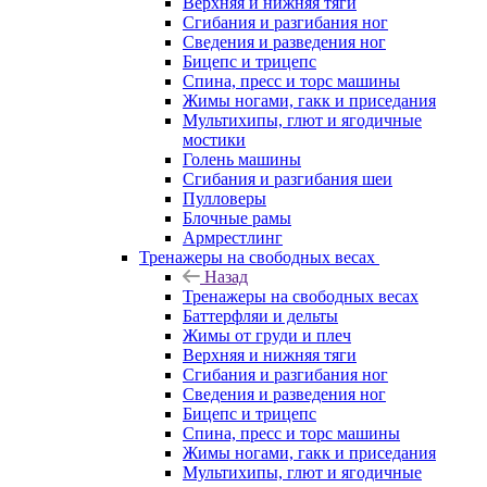
Верхняя и нижняя тяги
Сгибания и разгибания ног
Сведения и разведения ног
Бицепс и трицепс
Спина, пресс и торс машины
Жимы ногами, гакк и приседания
Мультихипы, глют и ягодичные
мостики
Голень машины
Сгибания и разгибания шеи
Пулловеры
Блочные рамы
Армрестлинг
Тренажеры на свободных весах
Назад
Тренажеры на свободных весах
Баттерфляи и дельты
Жимы от груди и плеч
Верхняя и нижняя тяги
Сгибания и разгибания ног
Сведения и разведения ног
Бицепс и трицепс
Спина, пресс и торс машины
Жимы ногами, гакк и приседания
Мультихипы, глют и ягодичные