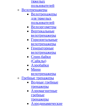
тяжелых
пользователей
Велотренажеры
Велотренажеры
для тяжелых
пользователей
Велоэргометры
Вертикальные
велотренажеры
Горизонтальные
велотренажеры
Генераторные
велотренажеры
Спин-байки
(Сайклы)
Аэробайки
Мини
велотренажеры
Гребные тренажеры
Водные гребные
тренажеры
Аэромагнитные
гребные
тренажеры
Аэродинамические