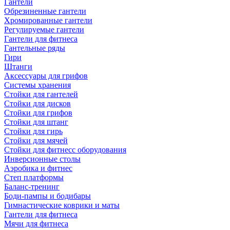
Гантели
Обрезиненные гантели
Хромированные гантели
Регулируемые гантели
Гантели для фитнеса
Гантельные ряды
Гири
Штанги
Аксессуары для грифов
Системы хранения
Стойки для гантелей
Стойки для дисков
Стойки для грифов
Стойки для штанг
Стойки для гирь
Стойки для мячей
Стойки для фитнесс оборудования
Инверсионные столы
Аэробика и фитнес
Степ платформы
Баланс-тренинг
Боди-пампы и бодибары
Гимнастические коврики и маты
Гантели для фитнеса
Мячи для фитнеса