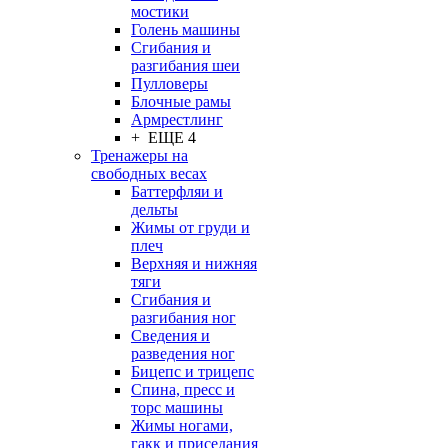
мостики
Голень машины
Сгибания и
разгибания шеи
Пулловеры
Блочные рамы
Армрестлинг
+ ЕЩЕ 4
Тренажеры на
свободных весах
Баттерфляи и
дельты
Жимы от груди и
плеч
Верхняя и нижняя
тяги
Сгибания и
разгибания ног
Сведения и
разведения ног
Бицепс и трицепс
Спина, пресс и
торс машины
Жимы ногами,
гакк и приседания