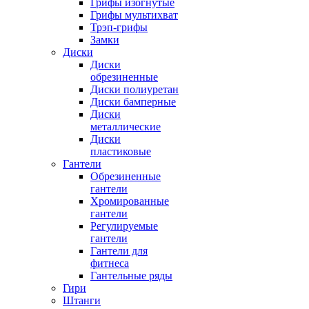
Грифы изогнутые
Грифы мультихват
Трэп-грифы
Замки
Диски
Диски
обрезиненные
Диски полиуретан
Диски бамперные
Диски
металлические
Диски
пластиковые
Гантели
Обрезиненные
гантели
Хромированные
гантели
Регулируемые
гантели
Гантели для
фитнеса
Гантельные ряды
Гири
Штанги