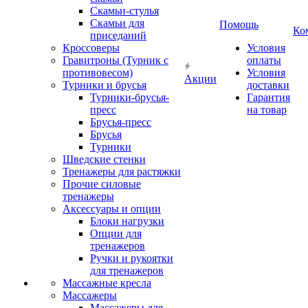
Скамьи-стулья
Скамьи для
Помощь
Ко
приседаний
Кроссоверы
Условия
Гравитроны (Турник с
оплаты
противовесом)
Условия
Акции
Турники и брусья
доставки
Турники-брусья-
Гарантия
пресс
на товар
Брусья-пресс
Брусья
Турники
Шведские стенки
Тренажеры для растяжки
Прочие силовые
тренажеры
Аксессуары и опции
Блоки нагрузки
Опции для
тренажеров
Ручки и рукоятки
для тренажеров
Массажные кресла
Массажеры
Массажеры для