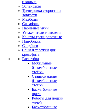
и кольца
Эспандеры
Тренировка скорости и
ловкости
Медболы
Слэмболы
Набивные мячи
Утяжелители и жилеты
Канаты тренировочные
Плиобоксы
Сэндбэги
Сани и тележки для
кроссфита
Баскетбол
Мобильные
баскетбольные
стойки
Стационарные
баскетбольные
стойки
Баскетбольные
щиты
Роботы для подачи
мячей
Баскетбольные