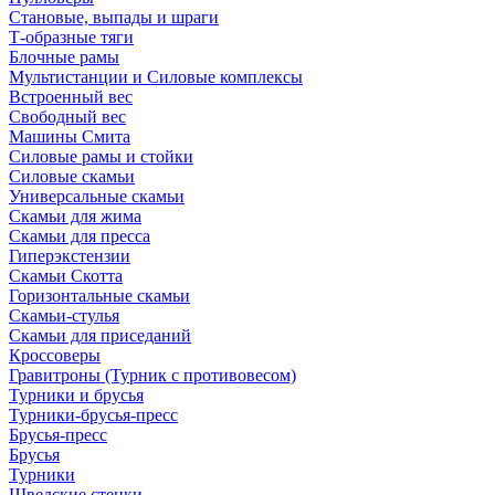
Становые, выпады и шраги
Т-образные тяги
Блочные рамы
Мультистанции и Силовые комплексы
Встроенный вес
Свободный вес
Машины Смита
Силовые рамы и стойки
Силовые скамьи
Универсальные скамьи
Скамьи для жима
Скамьи для пресса
Гиперэкстензии
Скамьи Скотта
Горизонтальные скамьи
Скамьи-стулья
Скамьи для приседаний
Кроссоверы
Гравитроны (Турник с противовесом)
Турники и брусья
Турники-брусья-пресс
Брусья-пресс
Брусья
Турники
Шведские стенки