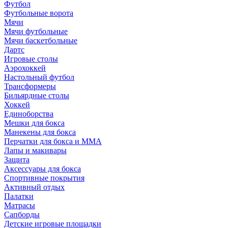
Футбол
Футбольные ворота
Мячи
Мячи футбольные
Мячи баскетбольные
Дартс
Игровые столы
Аэрохоккей
Настольный футбол
Трансформеры
Бильярдные столы
Хоккей
Единоборства
Мешки для бокса
Манекены для бокса
Перчатки для бокса и MMA
Лапы и макивары
Защита
Аксессуары для бокса
Спортивные покрытия
Активный отдых
Палатки
Матрасы
Сапборды
Детские игровые площадки