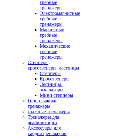
гребные
тренажеры
Электромагнитные
гребные
тренажеры
Магнитные
гребные
тренажеры
Механические
гребные
тренажеры
Степперы,
кросстренеры, лестницы
Степперы
Кросстренеры
Лестницы-
эскалаторы
Мини степперы
Горнолыжные
тренажеры
Лыжные тренажеры
Тренажеры для
реабилитации
Аксессуары для
кардиотренажеров