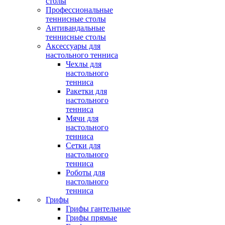
столы
Профессиональные
теннисные столы
Антивандальные
теннисные столы
Аксессуары для
настольного тенниса
Чехлы для
настольного
тенниса
Ракетки для
настольного
тенниса
Мячи для
настольного
тенниса
Сетки для
настольного
тенниса
Роботы для
настольного
тенниса
Грифы
Грифы гантельные
Грифы прямые