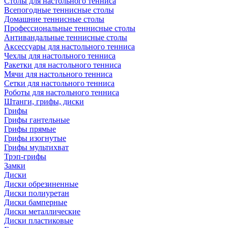
Столы для настольного тенниса
Всепогодные теннисные столы
Домашние теннисные столы
Профессиональные теннисные столы
Антивандальные теннисные столы
Аксессуары для настольного тенниса
Чехлы для настольного тенниса
Ракетки для настольного тенниса
Мячи для настольного тенниса
Сетки для настольного тенниса
Роботы для настольного тенниса
Штанги, грифы, диски
Грифы
Грифы гантельные
Грифы прямые
Грифы изогнутые
Грифы мультихват
Трэп-грифы
Замки
Диски
Диски обрезиненные
Диски полиуретан
Диски бамперные
Диски металлические
Диски пластиковые