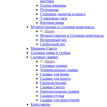
мостики
Голень машины
Пулловеры
Становые, выпады и шраги
Т-образные тяги
Блочные рамы
Мультистанции и Силовые комплексы
Назад
Мультистанции и Силовые комплексы
Встроенный вес
Свободный вес
Машины Смита
Силовые рамы и стойки
Силовые скамьи
Назад
Силовые скамьи
Универсальные скамьи
Скамьи для жима
Скамьи для пресса
Гиперэкстензии
Скамьи Скотта
Горизонтальные скамьи
Скамьи-стулья
Скамьи для приседаний
Кроссоверы