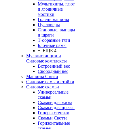
Мультихипы, глют
и ягодичные
мостики
Голень машины
Пулловеры
Становые, выпады
и шраги
Т-образные тяги
Блочные рамы
+ ЕЩЕ 4
Мультистанции и
Силовые комплексы
Встроенный вес
Свободный вес
Машины Смита
Силовые рамы и стойки
Силовые скамьи
Универсальные
скамьи
Скамьи для жима
Скамьи для пресса
Гиперэкстензии
Скамьи Скотта
Горизонтальные
скамьи