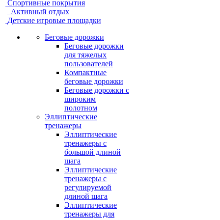
Спортивные покрытия
Активный отдых
Детские игровые площадки
Беговые дорожки
Беговые дорожки
для тяжелых
пользователей
Компактные
беговые дорожки
Беговые дорожки с
широким
полотном
Эллиптические
тренажеры
Эллиптические
тренажеры с
большой длиной
шага
Эллиптические
тренажеры с
регулируемой
длиной шага
Эллиптические
тренажеры для