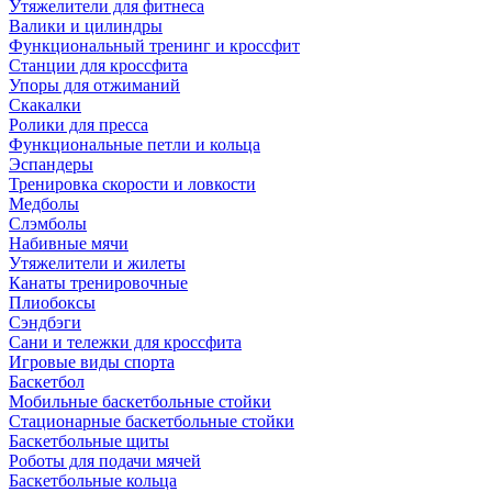
Утяжелители для фитнеса
Валики и цилиндры
Функциональный тренинг и кроссфит
Станции для кроссфита
Упоры для отжиманий
Скакалки
Ролики для пресса
Функциональные петли и кольца
Эспандеры
Тренировка скорости и ловкости
Медболы
Слэмболы
Набивные мячи
Утяжелители и жилеты
Канаты тренировочные
Плиобоксы
Сэндбэги
Сани и тележки для кроссфита
Игровые виды спорта
Баскетбол
Мобильные баскетбольные стойки
Стационарные баскетбольные стойки
Баскетбольные щиты
Роботы для подачи мячей
Баскетбольные кольца