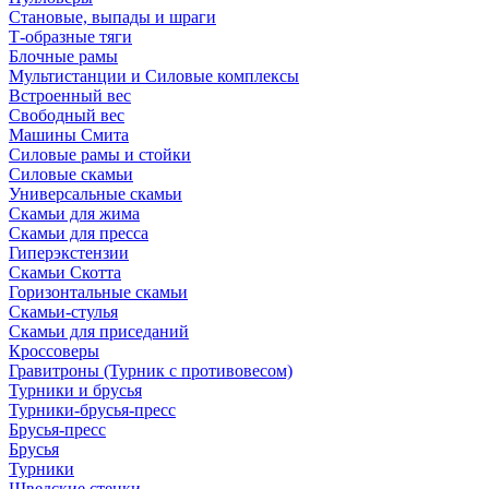
Становые, выпады и шраги
Т-образные тяги
Блочные рамы
Мультистанции и Силовые комплексы
Встроенный вес
Свободный вес
Машины Смита
Силовые рамы и стойки
Силовые скамьи
Универсальные скамьи
Скамьи для жима
Скамьи для пресса
Гиперэкстензии
Скамьи Скотта
Горизонтальные скамьи
Скамьи-стулья
Скамьи для приседаний
Кроссоверы
Гравитроны (Турник с противовесом)
Турники и брусья
Турники-брусья-пресс
Брусья-пресс
Брусья
Турники
Шведские стенки