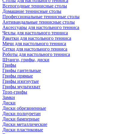
Столы для настольного тенниса
Всепогодные теннисные столы
Домашние теннисные столы
Профессиональные теннисные столы
Антивандальные теннисные столы
Аксессуары для настольного тенниса
Чехлы для настольного тенниса
Ракетки для настольного тенниса
Мячи для настольного тенниса
Сетки для настольного тенниса
Роботы для настольного тенниса
Штанги, грифы, диски
Грифы
Грифы гантельные
Грифы прямые
Грифы изогнутые
Грифы мультихват
Трэп-грифы
Замки
Диски
Диски обрезиненные
Диски полиуретан
Диски бамперные
Диски металлические
Диски пластиковые