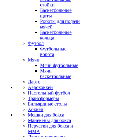
стойки
Баскетбольные
щиты
Роботы для подачи
мячей
Баскетбольные
кольца
Футбол
Футбольные
ворота
Мячи
Мячи футбольные
Мячи
баскетбольные
Дартс
Аэрохоккей
Настольный футбол
Трансформеры
Бильярдные столы
Хоккей
Мешки для бокса
Манекены для бокса
Перчатки для бокса и
MMA
Лапы и макивары