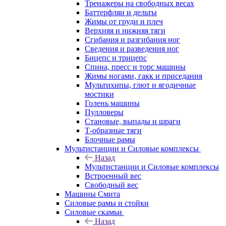
Тренажеры на свободных весах
Баттерфляи и дельты
Жимы от груди и плеч
Верхняя и нижняя тяги
Сгибания и разгибания ног
Сведения и разведения ног
Бицепс и трицепс
Спина, пресс и торс машины
Жимы ногами, гакк и приседания
Мультихипы, глют и ягодичные
мостики
Голень машины
Пулловеры
Становые, выпады и шраги
Т-образные тяги
Блочные рамы
Мультистанции и Силовые комплексы
Назад
Мультистанции и Силовые комплексы
Встроенный вес
Свободный вес
Машины Смита
Силовые рамы и стойки
Силовые скамьи
Назад