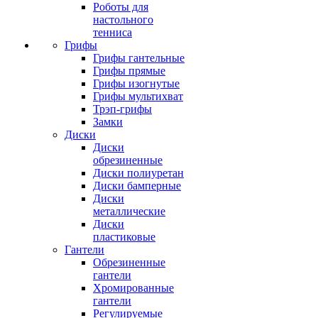
Роботы для
настольного
тенниса
Грифы
Грифы гантельные
Грифы прямые
Грифы изогнутые
Грифы мультихват
Трэп-грифы
Замки
Диски
Диски
обрезиненные
Диски полиуретан
Диски бамперные
Диски
металлические
Диски
пластиковые
Гантели
Обрезиненные
гантели
Хромированные
гантели
Регулируемые