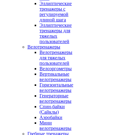
Эллиптические
тренажеры с
регулируемой
длиной шага
Эллиптические
тренажеры для
тяжелых
пользователей
Велотренажеры
Велотренажеры
для тяжелых
пользователей
Велоэргометры
Вертикальные
велотренажеры
Горизонтальные
велотренажеры
Генераторные
велотренажеры
Спин-байки
(Сайклы)
Аэробайки
Мини
велотренажеры
Гребные тренажеры