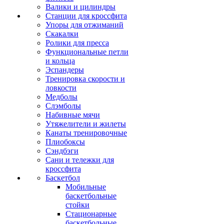
Валики и цилиндры
Станции для кроссфита
Упоры для отжиманий
Скакалки
Ролики для пресса
Функциональные петли
и кольца
Эспандеры
Тренировка скорости и
ловкости
Медболы
Слэмболы
Набивные мячи
Утяжелители и жилеты
Канаты тренировочные
Плиобоксы
Сэндбэги
Сани и тележки для
кроссфита
Баскетбол
Мобильные
баскетбольные
стойки
Стационарные
баскетбольные