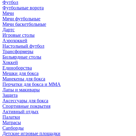
Футбол
Футбольные ворота
Мячи
Мячи футбольные
Мячи баскетбольные
Дартс
Игровые столы
Аэрохоккей
Настольный футбол
Трансформеры
Бильярдные столы
Хоккей
Единоборства
Мешки для бокса
Манекены для бокса
Перчатки для бокса и MMA
Лапы и макивары
Защита
Аксессуары для бокса
Спортивные покрытия
Активный отдых
Палатки
Матрасы
Сапборды
Детские игровые площадки