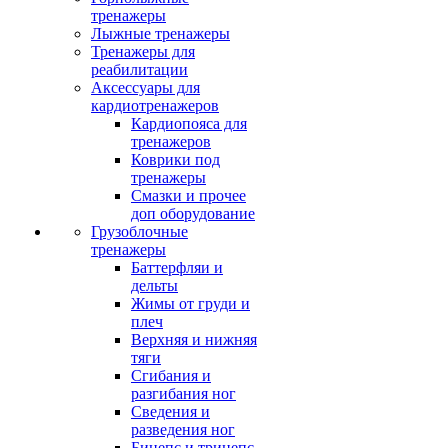
тренажеры
Лыжные тренажеры
Тренажеры для
реабилитации
Аксессуары для
кардиотренажеров
Кардиопояса для
тренажеров
Коврики под
тренажеры
Смазки и прочее
доп оборудование
Грузоблочные
тренажеры
Баттерфляи и
дельты
Жимы от груди и
плеч
Верхняя и нижняя
тяги
Сгибания и
разгибания ног
Сведения и
разведения ног
Бицепс и трицепс