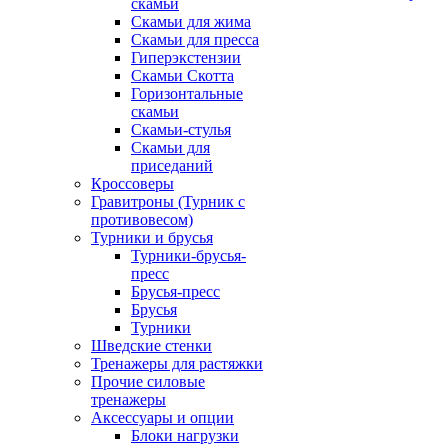
скамьи
Скамьи для жима
Скамьи для пресса
Гиперэкстензии
Скамьи Скотта
Горизонтальные
скамьи
Скамьи-стулья
Скамьи для
приседаний
Кроссоверы
Гравитроны (Турник с
противовесом)
Турники и брусья
Турники-брусья-
пресс
Брусья-пресс
Брусья
Турники
Шведские стенки
Тренажеры для растяжки
Прочие силовые
тренажеры
Аксессуары и опции
Блоки нагрузки