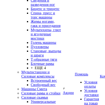
Сведения и
разведения ног
Бицепс и трицепс
Спина, пресс и
торс машины
Жимы ногами,
гакк и приседания
Мультихипы, глют
и ягодичные
мостики
Голень машины
Пулловеры
Становые, выпады
и шраги
Т-образные тяги
Блочные рамы
+ ЕЩЕ 4
Мультистанции и
Помощь
Силовые комплексы
Ко
Встроенный вес
Условия
Свободный вес
оплаты
Машины Смита
Условия
Акции
Силовые рамы и стойки
доставки
Силовые скамьи
Гарантия
Универсальные
на товар