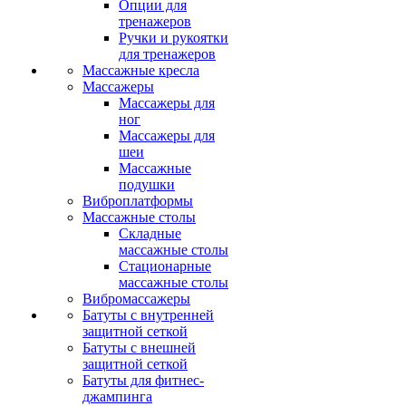
Опции для
тренажеров
Ручки и рукоятки
для тренажеров
Массажные кресла
Массажеры
Массажеры для
ног
Массажеры для
шеи
Массажные
подушки
Виброплатформы
Массажные столы
Складные
массажные столы
Стационарные
массажные столы
Вибромассажеры
Батуты с внутренней
защитной сеткой
Батуты с внешней
защитной сеткой
Батуты для фитнес-
джампинга