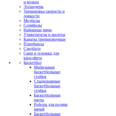
и кольца
Эспандеры
Тренировка скорости и
ловкости
Медболы
Слэмболы
Набивные мячи
Утяжелители и жилеты
Канаты тренировочные
Плиобоксы
Сэндбэги
Сани и тележки для
кроссфита
Баскетбол
Мобильные
баскетбольные
стойки
Стационарные
баскетбольные
стойки
Баскетбольные
щиты
Роботы для подачи
мячей
Баскетбольные