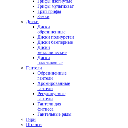
Грифы изогнутые
Грифы мультихват
Трэп-грифы
Замки
Диски
Диски
обрезиненные
Диски полиуретан
Диски бамперные
Диски
металлические
Диски
пластиковые
Гантели
Обрезиненные
гантели
Хромированные
гантели
Регулируемые
гантели
Гантели для
фитнеса
Гантельные ряды
Гири
Штанги