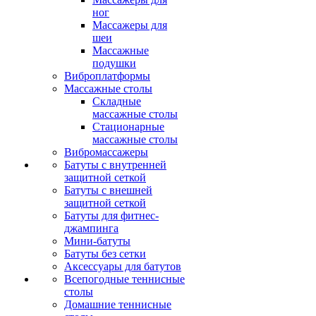
ног
Массажеры для
шеи
Массажные
подушки
Виброплатформы
Массажные столы
Складные
массажные столы
Стационарные
массажные столы
Вибромассажеры
Батуты с внутренней
защитной сеткой
Батуты с внешней
защитной сеткой
Батуты для фитнес-
джампинга
Мини-батуты
Батуты без сетки
Аксессуары для батутов
Всепогодные теннисные
столы
Домашние теннисные