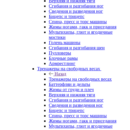
Верхняя и нижняя тяги
Сгибания и разгибания ног
Сведения и разведения ног
Бицепс и трицепс
Спина, пресс и торс машины
Жимы ногами, гакк и приседания
Мультихипы, глют и ягодичные
мостики
Голень машины
Сгибания и разгибания шеи
Пулловеры
Блочные рамы
Армрестлинг
Тренажеры на свободных весах
Назад
Тренажеры на свободных весах
Баттерфляи и дельты
Жимы от груди и плеч
Верхняя и нижняя тяги
Сгибания и разгибания ног
Сведения и разведения ног
Бицепс и трицепс
Спина, пресс и торс машины
Жимы ногами, гакк и приседания
Мультихипы, глют и ягодичные