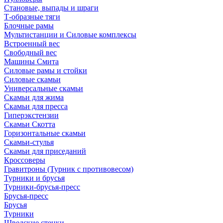
Становые, выпады и шраги
Т-образные тяги
Блочные рамы
Мультистанции и Силовые комплексы
Встроенный вес
Свободный вес
Машины Смита
Силовые рамы и стойки
Силовые скамьи
Универсальные скамьи
Скамьи для жима
Скамьи для пресса
Гиперэкстензии
Скамьи Скотта
Горизонтальные скамьи
Скамьи-стулья
Скамьи для приседаний
Кроссоверы
Гравитроны (Турник с противовесом)
Турники и брусья
Турники-брусья-пресс
Брусья-пресс
Брусья
Турники
Шведские стенки