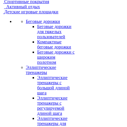
Спортивные покрытия
Активный отдых
Детские игровые площадки
Беговые дорожки
Беговые дорожки
для тяжелых
пользователей
Компактные
беговые дорожки
Беговые дорожки с
широким
полотном
Эллиптические
тренажеры
Эллиптические
тренажеры с
большой длиной
шага
Эллиптические
тренажеры с
регулируемой
длиной шага
Эллиптические
тренажеры для