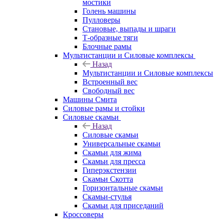
мостики
Голень машины
Пулловеры
Становые, выпады и шраги
Т-образные тяги
Блочные рамы
Мультистанции и Силовые комплексы
Назад
Мультистанции и Силовые комплексы
Встроенный вес
Свободный вес
Машины Смита
Силовые рамы и стойки
Силовые скамьи
Назад
Силовые скамьи
Универсальные скамьи
Скамьи для жима
Скамьи для пресса
Гиперэкстензии
Скамьи Скотта
Горизонтальные скамьи
Скамьи-стулья
Скамьи для приседаний
Кроссоверы