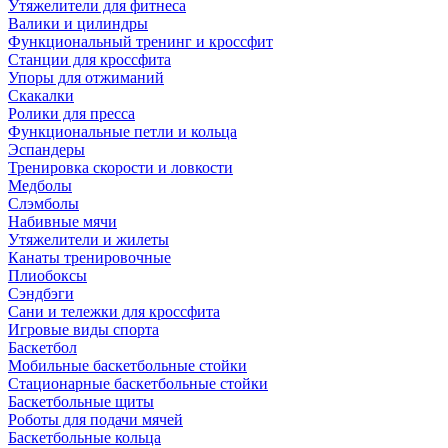
Утяжелители для фитнеса
Валики и цилиндры
Функциональный тренинг и кроссфит
Станции для кроссфита
Упоры для отжиманий
Скакалки
Ролики для пресса
Функциональные петли и кольца
Эспандеры
Тренировка скорости и ловкости
Медболы
Слэмболы
Набивные мячи
Утяжелители и жилеты
Канаты тренировочные
Плиобоксы
Сэндбэги
Сани и тележки для кроссфита
Игровые виды спорта
Баскетбол
Мобильные баскетбольные стойки
Стационарные баскетбольные стойки
Баскетбольные щиты
Роботы для подачи мячей
Баскетбольные кольца