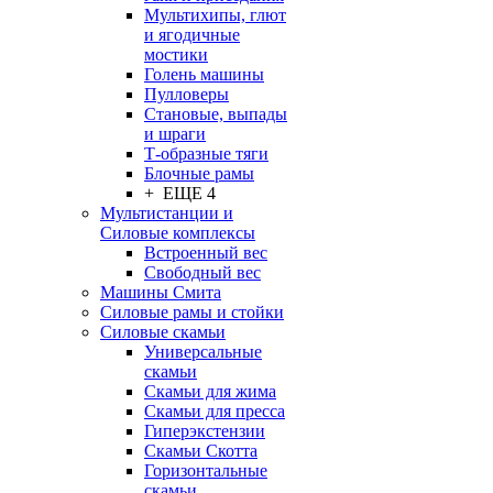
Мультихипы, глют
и ягодичные
мостики
Голень машины
Пулловеры
Становые, выпады
и шраги
Т-образные тяги
Блочные рамы
+ ЕЩЕ 4
Мультистанции и
Силовые комплексы
Встроенный вес
Свободный вес
Машины Смита
Силовые рамы и стойки
Силовые скамьи
Универсальные
скамьи
Скамьи для жима
Скамьи для пресса
Гиперэкстензии
Скамьи Скотта
Горизонтальные
скамьи