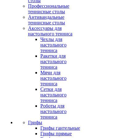
столы
Профессиональные
теннисные столы
Антивандальные
теннисные столы
Аксессуары для
настольного тенниса
Чехлы для
настольного
тенниса
Ракетки для
настольного
тенниса
Мячи для
настольного
тенниса
Сетки для
настольного
тенниса
Роботы для
настольного
тенниса
Грифы
Грифы гантельные
Грифы прямые