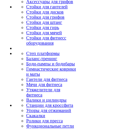
Аксессуары для грифов
Стойки для гантелей
Стойки для дисков
Стойки для грифов
Стойки для штанг
Стойки для гирь
Стойки для мячей
Стойки для фитнесс
оборудования
Степ платформы
Баланс-тренинг
Боди-пампы и бодибары
Гимнастические коврики
и маты
Гантели для фитнеса
Мячи для фитнеса
Утяжелители для
фитнеса
Валики и цилиндры
Станции для кроссфита
Упоры для отжиманий
Скакалки
Ролики для пресса
Функциональные петли