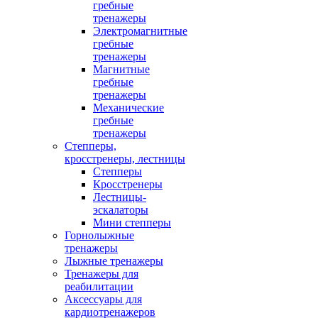
гребные
тренажеры
Электромагнитные
гребные
тренажеры
Магнитные
гребные
тренажеры
Механические
гребные
тренажеры
Степперы,
кросстренеры, лестницы
Степперы
Кросстренеры
Лестницы-
эскалаторы
Мини степперы
Горнолыжные
тренажеры
Лыжные тренажеры
Тренажеры для
реабилитации
Аксессуары для
кардиотренажеров