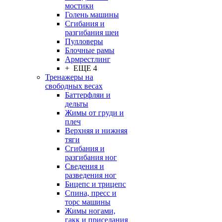
мостики
Голень машины
Сгибания и
разгибания шеи
Пулловеры
Блочные рамы
Армрестлинг
+ ЕЩЕ 4
Тренажеры на
свободных весах
Баттерфляи и
дельты
Жимы от груди и
плеч
Верхняя и нижняя
тяги
Сгибания и
разгибания ног
Сведения и
разведения ног
Бицепс и трицепс
Спина, пресс и
торс машины
Жимы ногами,
гакк и приседания