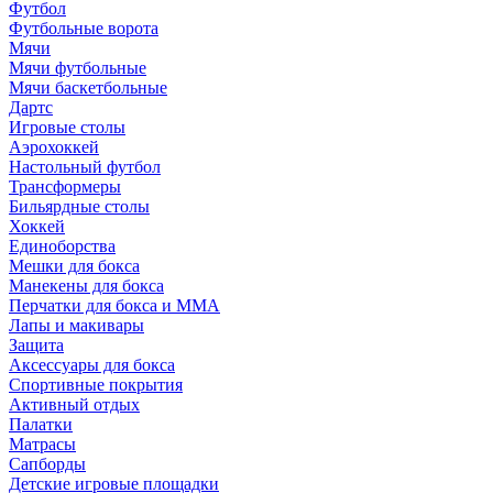
Футбол
Футбольные ворота
Мячи
Мячи футбольные
Мячи баскетбольные
Дартс
Игровые столы
Аэрохоккей
Настольный футбол
Трансформеры
Бильярдные столы
Хоккей
Единоборства
Мешки для бокса
Манекены для бокса
Перчатки для бокса и MMA
Лапы и макивары
Защита
Аксессуары для бокса
Спортивные покрытия
Активный отдых
Палатки
Матрасы
Сапборды
Детские игровые площадки