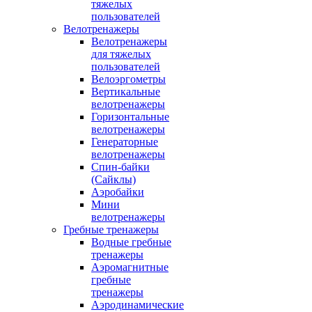
тяжелых
пользователей
Велотренажеры
Велотренажеры
для тяжелых
пользователей
Велоэргометры
Вертикальные
велотренажеры
Горизонтальные
велотренажеры
Генераторные
велотренажеры
Спин-байки
(Сайклы)
Аэробайки
Мини
велотренажеры
Гребные тренажеры
Водные гребные
тренажеры
Аэромагнитные
гребные
тренажеры
Аэродинамические