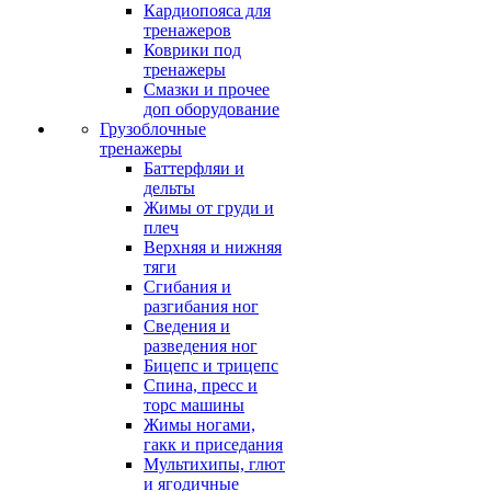
Кардиопояса для
тренажеров
Коврики под
тренажеры
Смазки и прочее
доп оборудование
Грузоблочные
тренажеры
Баттерфляи и
дельты
Жимы от груди и
плеч
Верхняя и нижняя
тяги
Сгибания и
разгибания ног
Сведения и
разведения ног
Бицепс и трицепс
Спина, пресс и
торс машины
Жимы ногами,
гакк и приседания
Мультихипы, глют
и ягодичные