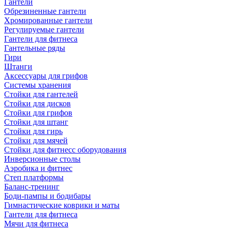
Гантели
Обрезиненные гантели
Хромированные гантели
Регулируемые гантели
Гантели для фитнеса
Гантельные ряды
Гири
Штанги
Аксессуары для грифов
Системы хранения
Стойки для гантелей
Стойки для дисков
Стойки для грифов
Стойки для штанг
Стойки для гирь
Стойки для мячей
Стойки для фитнесс оборудования
Инверсионные столы
Аэробика и фитнес
Степ платформы
Баланс-тренинг
Боди-пампы и бодибары
Гимнастические коврики и маты
Гантели для фитнеса
Мячи для фитнеса