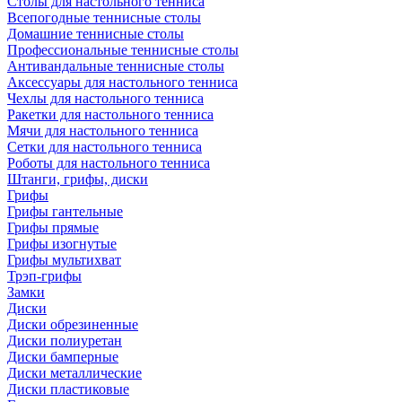
Столы для настольного тенниса
Всепогодные теннисные столы
Домашние теннисные столы
Профессиональные теннисные столы
Антивандальные теннисные столы
Аксессуары для настольного тенниса
Чехлы для настольного тенниса
Ракетки для настольного тенниса
Мячи для настольного тенниса
Сетки для настольного тенниса
Роботы для настольного тенниса
Штанги, грифы, диски
Грифы
Грифы гантельные
Грифы прямые
Грифы изогнутые
Грифы мультихват
Трэп-грифы
Замки
Диски
Диски обрезиненные
Диски полиуретан
Диски бамперные
Диски металлические
Диски пластиковые