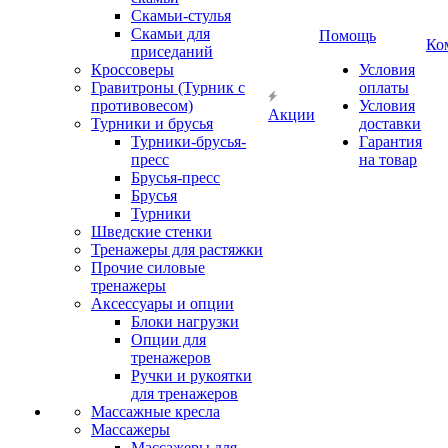
Скамьи-стулья
Скамьи для
Помощь
Ко
приседаний
Кроссоверы
Условия
Гравитроны (Турник с
оплаты
противовесом)
Условия
Акции
Турники и брусья
доставки
Турники-брусья-
Гарантия
пресс
на товар
Брусья-пресс
Брусья
Турники
Шведские стенки
Тренажеры для растяжки
Прочие силовые
тренажеры
Аксессуары и опции
Блоки нагрузки
Опции для
тренажеров
Ручки и рукоятки
для тренажеров
Массажные кресла
Массажеры
Массажеры для