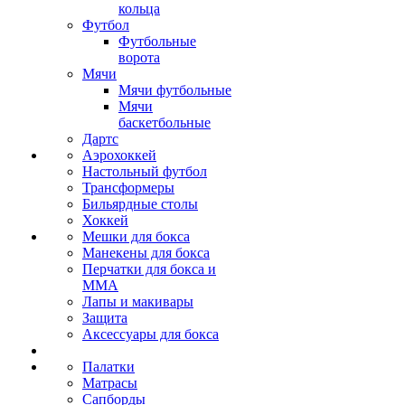
кольца
Футбол
Футбольные
ворота
Мячи
Мячи футбольные
Мячи
баскетбольные
Дартс
Аэрохоккей
Настольный футбол
Трансформеры
Бильярдные столы
Хоккей
Мешки для бокса
Манекены для бокса
Перчатки для бокса и
MMA
Лапы и макивары
Защита
Аксессуары для бокса
Палатки
Матрасы
Сапборды