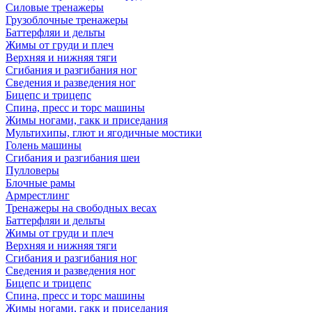
Силовые тренажеры
Грузоблочные тренажеры
Баттерфляи и дельты
Жимы от груди и плеч
Верхняя и нижняя тяги
Сгибания и разгибания ног
Сведения и разведения ног
Бицепс и трицепс
Спина, пресс и торс машины
Жимы ногами, гакк и приседания
Мультихипы, глют и ягодичные мостики
Голень машины
Сгибания и разгибания шеи
Пулловеры
Блочные рамы
Армрестлинг
Тренажеры на свободных весах
Баттерфляи и дельты
Жимы от груди и плеч
Верхняя и нижняя тяги
Сгибания и разгибания ног
Сведения и разведения ног
Бицепс и трицепс
Спина, пресс и торс машины
Жимы ногами, гакк и приседания