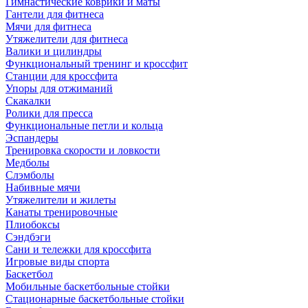
Гимнастические коврики и маты
Гантели для фитнеса
Мячи для фитнеса
Утяжелители для фитнеса
Валики и цилиндры
Функциональный тренинг и кроссфит
Станции для кроссфита
Упоры для отжиманий
Скакалки
Ролики для пресса
Функциональные петли и кольца
Эспандеры
Тренировка скорости и ловкости
Медболы
Слэмболы
Набивные мячи
Утяжелители и жилеты
Канаты тренировочные
Плиобоксы
Сэндбэги
Сани и тележки для кроссфита
Игровые виды спорта
Баскетбол
Мобильные баскетбольные стойки
Стационарные баскетбольные стойки