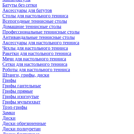
Батуты без сетки
Аксессуары для батутов
Столы для настольного тенниса
Всепогодные теннисные столы
Домашние теннисные столы
Профессиональные теннисные столы
Антивандальные теннисные столы
Аксессуары для настольного тенниса
Чехлы для настольного тенниса
Ракетки для настольного тенниса
Мячи для настольного тенниса
Сетки для настольного тенниса
Роботы для настольного тенниса
Штанги, грифы, диски
Грифы
Грифы гантельные
Грифы прямые
Грифы изогнутые
Грифы мультихват
Трэп-грифы
Замки
Диски
Диски обрезиненные
Диски полиуретан