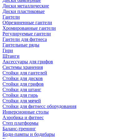
Диски бамперные
Диски металлические
Диски пластиковые
Гантели
Обрезиненные гантели
Хромированные гантели
Регулируемые гантели
Гантели для фитнеса
Гантельные ряды
Гири
Штанги
Аксессуары для грифов
Системы хранения
Стойки для гантелей
Стойки для дисков
Стойки для грифов
Стойки для штанг
Стойки для гирь
Стойки для мячей
Стойки для фитнесс оборудования
Инверсионные столы
Аэробика и фитнес
Степ платформы
Баланс-тренинг
Боди-пампы и бодибары