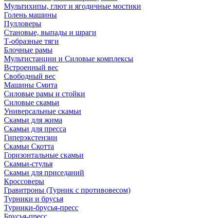
Мультихипы, глют и ягодичные мостики
Голень машины
Пулловеры
Становые, выпады и шраги
Т-образные тяги
Блочные рамы
Мультистанции и Силовые комплексы
Встроенный вес
Свободный вес
Машины Смита
Силовые рамы и стойки
Силовые скамьи
Универсальные скамьи
Скамьи для жима
Скамьи для пресса
Гиперэкстензии
Скамьи Скотта
Горизонтальные скамьи
Скамьи-стулья
Скамьи для приседаний
Кроссоверы
Гравитроны (Турник с противовесом)
Турники и брусья
Турники-брусья-пресс
Брусья-пресс