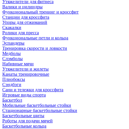
Утяжелители для фитнеса
Валики и цилиндры
Функциональный тренинг и кроссфит
Станции для кроссфита
Упоры для отжиманий
Скакалки
Ролики для пресса
Функциональные петли и кольца
Эспандеры
Тренировка скорости и ловкости
Медболы
Слэмболы
Набивные мячи
Утяжелители и жилеты
Канаты тренировочные
Плиобоксы
Сэндбэги
Сани и тележки для кроссфита
Игровые виды спорта
Баскетбол
Мобильные баскетбольные стойки
Стационарные баскетбольные стойки
Баскетбольные щиты
Роботы для подачи мячей
Баскетбольные кольца