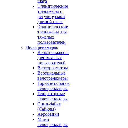
шага
Эллиптические
тренажеры с
регулируемой
длиной шага
Эллиптические
тренажеры для
тяжелых
пользователей
Велотренажеры
Велотренажеры
для тяжелых
пользователей
Велоэргометры
Вертикальные
велотренажеры
Горизонтальные
велотренажеры
Генераторные
велотренажеры
Спин-байки
(Сайклы)
Аэробайки
Мини
велотренажеры