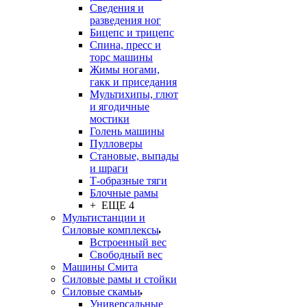
Сведения и
разведения ног
Бицепс и трицепс
Спина, пресс и
торс машины
Жимы ногами,
гакк и приседания
Мультихипы, глют
и ягодичные
мостики
Голень машины
Пулловеры
Становые, выпады
и шраги
Т-образные тяги
Блочные рамы
+ ЕЩЕ 4
Мультистанции и
Силовые комплексы
Встроенный вес
Свободный вес
Машины Смита
Силовые рамы и стойки
Силовые скамьи
Универсальные