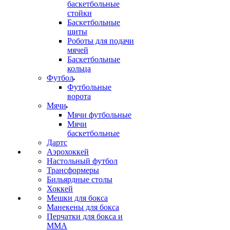
баскетбольные
стойки
Баскетбольные
щиты
Роботы для подачи
мячей
Баскетбольные
кольца
Футбол
Футбольные
ворота
Мячи
Мячи футбольные
Мячи
баскетбольные
Дартс
Аэрохоккей
Настольный футбол
Трансформеры
Бильярдные столы
Хоккей
Мешки для бокса
Манекены для бокса
Перчатки для бокса и
MMA