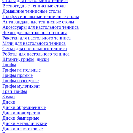
Столы для настольного тенниса
Всепогодные теннисные столы
Домашние теннисные столы
Профессиональные теннисные столы
Антивандальные теннисные столы
Аксессуары для настольного тенниса
Чехлы для настольного тенниса
Ракетки для настольного тенниса
Мячи для настольного тенниса
Сетки для настольного тенниса
Роботы для настольного тенниса
Штанги, грифы, диски
Грифы
Грифы гантельные
Грифы прямые
Грифы изогнутые
Грифы мультихват
Трэп-грифы
Замки
Диски
Диски обрезиненные
Диски полиуретан
Диски бамперные
Диски металлические
Диски пластиковые