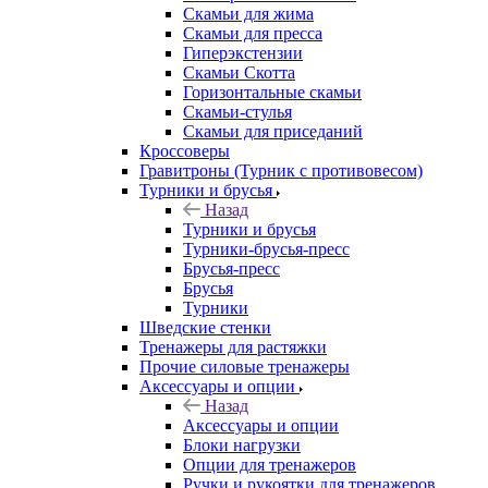
Скамьи для жима
Скамьи для пресса
Гиперэкстензии
Скамьи Скотта
Горизонтальные скамьи
Скамьи-стулья
Скамьи для приседаний
Кроссоверы
Гравитроны (Турник с противовесом)
Турники и брусья
Назад
Турники и брусья
Турники-брусья-пресс
Брусья-пресс
Брусья
Турники
Шведские стенки
Тренажеры для растяжки
Прочие силовые тренажеры
Аксессуары и опции
Назад
Аксессуары и опции
Блоки нагрузки
Опции для тренажеров
Ручки и рукоятки для тренажеров