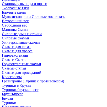
Становые, выпады и шраги
Т-образные тяги
Блочные рамы
Мультистанции и Силовые комплексы
Встроенный вес
Свободный вес
Машины Смита
Силовые рамы и стойки
Силовые скамьи
Универсальные скамьи
Скамьи для жима
Скамьи для пресса
Гиперэкстензии
Скамьи Скотта
Горизонтальные скамьи
Скамьи-стулья
Скамьи для приседаний
Кроссоверы
Гравитроны (Турник с противовесом)
Турники и брусья
Турники-брусья-пресс
Брусья-пресс
Брусья
Турники
Шведские стенки