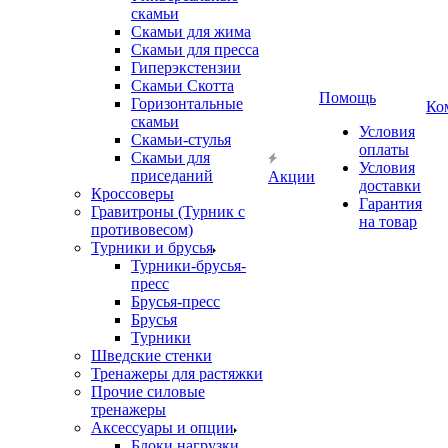
скамьи
Скамьи для жима
Скамьи для пресса
Гиперэкстензии
Скамьи Скотта
Помощь
Горизонтальные
Ко
скамьи
Условия
Скамьи-стулья
оплаты
Скамьи для
Условия
приседаний
Акции
доставки
Кроссоверы
Гарантия
Гравитроны (Турник с
на товар
противовесом)
Турники и брусья
Турники-брусья-
пресс
Брусья-пресс
Брусья
Турники
Шведские стенки
Тренажеры для растяжки
Прочие силовые
тренажеры
Аксессуары и опции
Блоки нагрузки