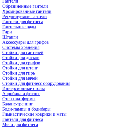
Гантели
Обрезиненные гантели
Хромированные гантели
Регулируемые гантели
Гантели для фитнеса
Гантельные ряды
Гири
Штанги
Аксессуары для грифов
Системы хранения
Стойки для гантелей
Стойки для дисков
Стойки для грифов
Стойки для штанг
Стойки для гирь
Стойки для мячей
Стойки для фитнесс оборудования
Инверсионные столы
Аэробика и фитнес
Степ платформы
Баланс-тренинг
Боди-пампы и бодибары
Гимнастические коврики и маты
Гантели для фитнеса
Мячи для фитнеса