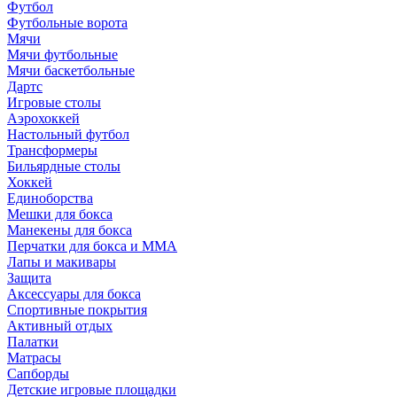
Футбол
Футбольные ворота
Мячи
Мячи футбольные
Мячи баскетбольные
Дартс
Игровые столы
Аэрохоккей
Настольный футбол
Трансформеры
Бильярдные столы
Хоккей
Единоборства
Мешки для бокса
Манекены для бокса
Перчатки для бокса и MMA
Лапы и макивары
Защита
Аксессуары для бокса
Спортивные покрытия
Активный отдых
Палатки
Матрасы
Сапборды
Детские игровые площадки