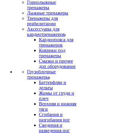
Горнолыжные
тренажеры
Лыжные тренажеры
Тренажеры для
реабилитации
Аксессуары для
кардиотренажеров
Кардиопояса для
тренажеров
Коврики под
тренажеры
Смазки и прочее
доп оборудование
Грузоблочные
тренажеры
Баттерфляи и
дельты
Жимы от груди и
плеч
Верхняя и нижняя
тяги
Сгибания и
разгибания ног
Сведения и
разведения ног