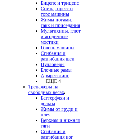
Бицепс и трицепс
Спина, пресс и
торс машины
Жимы ногами,
гакк и приседания
Мультихипы, глют
и ягодичные
мостики
Голень машины
Сгибания и
разгибания шеи
Пулловеры
Блочные рамы
Армрестлинг
+ ЕЩЕ 4
Тренажеры на
свободных весах
Баттерфляи и
дельты
Жимы от груди и
плеч
Верхняя и нижняя
тяги
Сгибания и
разгибания ног