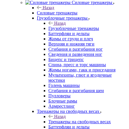
Силовые тренажеры
Назад
Силовые тренажеры
Грузоблочные тренажеры
Назад
Грузоблочные тренажеры
Баттерфляи и дельты
Жимы от груди и плеч
Верхняя и нижняя тяги
Сгибания и разгибания ног
Сведения и разведения ног
Бицепс и трицепс
Спина, пресс и торс машины
Жимы ногами, гакк и приседания
Мультихипы, глют и ягодичные
мостики
Голень машины
Сгибания и разгибания шеи
Пулловеры
Блочные рамы
Армрестлинг
Тренажеры на свободных весах
Назад
Тренажеры на свободных весах
Баттерфляи и дельты