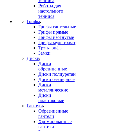
тенниса
Роботы для
настольного
тенниса
Грифы
Грифы гантельные
Грифы прямые
Грифы изогнутые
Грифы мультихват
Трэп-грифы
Замки
Диски
Диски
обрезиненные
Диски полиуретан
Диски бамперные
Диски
металлические
Диски
пластиковые
Гантели
Обрезиненные
гантели
Хромированные
гантели