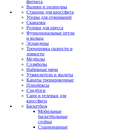
фитнеса
Валики и цилиндры
Станции для кроссфита
Упоры для отжиманий
Скакалки
Ролики для пресса
Функциональные петли
и кольца
Эспандеры
Тренировка скорости и
ловкости
Медболы
Слэмболы
Набивные мячи
Утяжелители и жилеты
Канаты тренировочные
Плиобоксы
Сэндбэги
Сани и тележки для
кроссфита
Баскетбол
Мобильные
баскетбольные
стойки
Стационарные