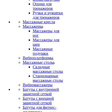
Опции для
тренажеров
Ручки и рукоятки
для тренажеров
Массажные кресла
Массажеры
Массажеры для
ног
Массажеры для
шеи
Массажные
подушки
Виброплатформы
Массажные столы
Складные
массажные столы
Стационарные
массажные столы
Вибромассажеры
Батуты с внутренней
защитной сеткой
Батуты с внешней
защитной сеткой
Батуты для фитнес-
джампинга