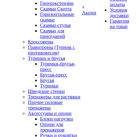
Гиперэкстензии
оплаты
Скамьи Скотта
Условия
Акции
Горизонтальные
доставки
скамьи
Гарантия
Скамьи-стулья
на товар
Скамьи для
приседаний
Кроссоверы
Гравитроны (Турник с
противовесом)
Турники и брусья
Турники-брусья-
пресс
Брусья-пресс
Брусья
Турники
Шведские стенки
Тренажеры для растяжки
Прочие силовые
тренажеры
Аксессуары и опции
Блоки нагрузки
Опции для
тренажеров
Ручки и рукоятки