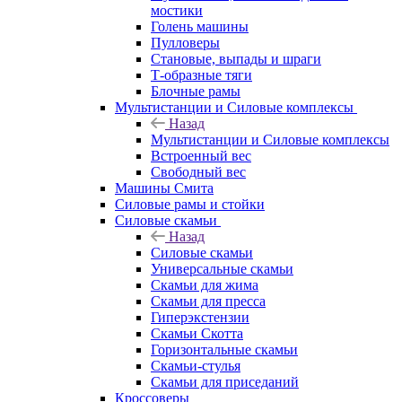
мостики
Голень машины
Пулловеры
Становые, выпады и шраги
Т-образные тяги
Блочные рамы
Мультистанции и Силовые комплексы
Назад
Мультистанции и Силовые комплексы
Встроенный вес
Свободный вес
Машины Смита
Силовые рамы и стойки
Силовые скамьи
Назад
Силовые скамьи
Универсальные скамьи
Скамьи для жима
Скамьи для пресса
Гиперэкстензии
Скамьи Скотта
Горизонтальные скамьи
Скамьи-стулья
Скамьи для приседаний
Кроссоверы