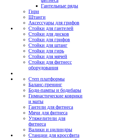
фитнеса
Гантельные ряды
Гири
Штанги
Аксессуары для грифов
Стойки для гантелей
Стойки для дисков
Стойки для грифов
Стойки для штанг
Стойки для гирь
Стойки для мячей
Стойки для фитнесс
оборудования
Степ платформы
Баланс-тренинг
Боди-пампы и бодибары
Гимнастические коврики
и маты
Гантели для фитнеса
Мячи для фитнеса
Утяжелители для
фитнеса
Валики и цилиндры
Станции для кроссфита