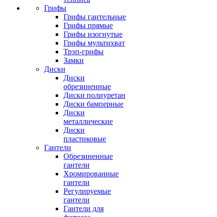
Грифы
Грифы гантельные
Грифы прямые
Грифы изогнутые
Грифы мультихват
Трэп-грифы
Замки
Диски
Диски
обрезиненные
Диски полиуретан
Диски бамперные
Диски
металлические
Диски
пластиковые
Гантели
Обрезиненные
гантели
Хромированные
гантели
Регулируемые
гантели
Гантели для