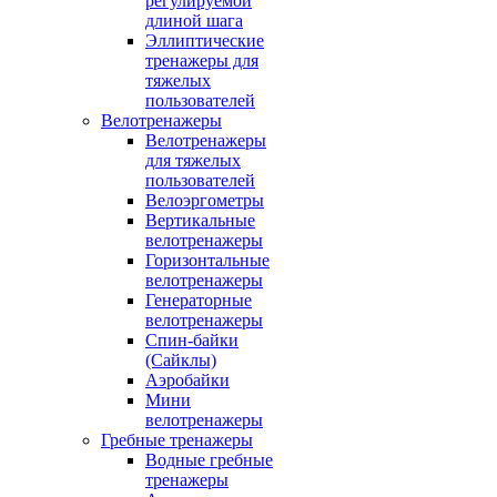
регулируемой
длиной шага
Эллиптические
тренажеры для
тяжелых
пользователей
Велотренажеры
Велотренажеры
для тяжелых
пользователей
Велоэргометры
Вертикальные
велотренажеры
Горизонтальные
велотренажеры
Генераторные
велотренажеры
Спин-байки
(Сайклы)
Аэробайки
Мини
велотренажеры
Гребные тренажеры
Водные гребные
тренажеры