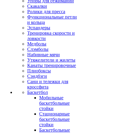
Упоры для отжиманий
Скакалки
Ролики для пресса
Функциональные петли
и кольца
Эспандеры
Тренировка скорости и
ловкости
Медболы
Слэмболы
Набивные мячи
Утяжелители и жилеты
Канаты тренировочные
Плиобоксы
Сэндбэги
Сани и тележки для
кроссфита
Баскетбол
Мобильные
баскетбольные
стойки
Стационарные
баскетбольные
стойки
Баскетбольные