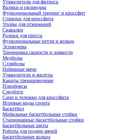
Утяжелители для фитнеса
Валики и цилиндры
Функциональный тренинг и кроссфит
Станции для кроссфита
Упоры для отжиманий
Скакалки
Ролики для пресса
Функциональные петли и кольца
Эспандеры
Тренировка скорости и ловкости
Медболы
Слэмболы
Набивные мячи
Утяжелители и жилеты
Канаты тренировочные
Плиобоксы
Сэндбэги
Сани и тележки для кроссфита
Игровые виды спорта
Баскетбол
Мобильные баскетбольные стойки
Стационарные баскетбольные стойки
Баскетбольные щиты
Роботы для подачи мячей
Баскетбольные кольца