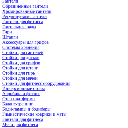
Гантели
Обрезиненные гантели
Хромированные гантели
Регулируемые гантели
Гантели для фитнеса
Гантельные ряды
Гири
Штанги
Аксессуары для грифов
Системы хранения
Стойки для гантелей
Стойки для дисков
Стойки для грифов
Стойки для штанг
Стойки для гирь
Стойки для мячей
Стойки для фитнесс оборудования
Инверсионные столы
Аэробика и фитнес
Степ платформы
Баланс-тренинг
Боди-пампы и бодибары
Гимнастические коврики и маты
Гантели для фитнеса
Мячи для фитнеса