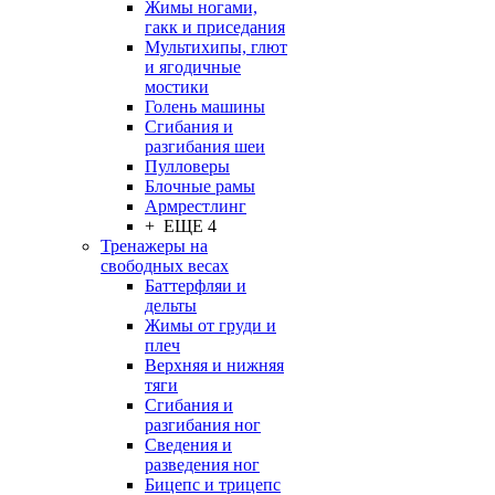
Жимы ногами,
гакк и приседания
Мультихипы, глют
и ягодичные
мостики
Голень машины
Сгибания и
разгибания шеи
Пулловеры
Блочные рамы
Армрестлинг
+ ЕЩЕ 4
Тренажеры на
свободных весах
Баттерфляи и
дельты
Жимы от груди и
плеч
Верхняя и нижняя
тяги
Сгибания и
разгибания ног
Сведения и
разведения ног
Бицепс и трицепс