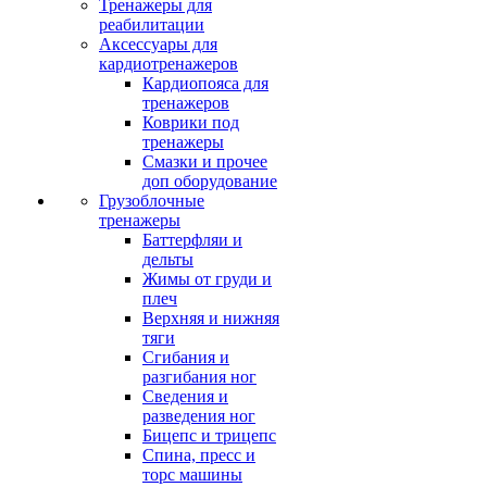
Тренажеры для
реабилитации
Аксессуары для
кардиотренажеров
Кардиопояса для
тренажеров
Коврики под
тренажеры
Смазки и прочее
доп оборудование
Грузоблочные
тренажеры
Баттерфляи и
дельты
Жимы от груди и
плеч
Верхняя и нижняя
тяги
Сгибания и
разгибания ног
Сведения и
разведения ног
Бицепс и трицепс
Спина, пресс и
торс машины