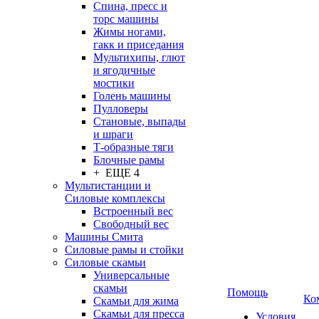
Спина, пресс и
торс машины
Жимы ногами,
гакк и приседания
Мультихипы, глют
и ягодичные
мостики
Голень машины
Пулловеры
Становые, выпады
и шраги
Т-образные тяги
Блочные рамы
+ ЕЩЕ 4
Мультистанции и
Силовые комплексы
Встроенный вес
Свободный вес
Машины Смита
Силовые рамы и стойки
Силовые скамьи
Универсальные
скамьи
Помощь
Ко
Скамьи для жима
Скамьи для пресса
Условия