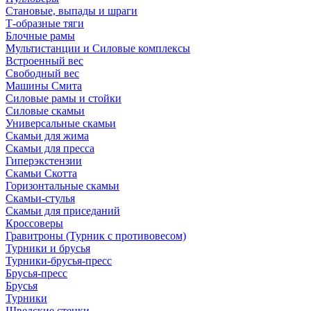
Становые, выпады и шраги
Т-образные тяги
Блочные рамы
Мультистанции и Силовые комплексы
Встроенный вес
Свободный вес
Машины Смита
Силовые рамы и стойки
Силовые скамьи
Универсальные скамьи
Скамьи для жима
Скамьи для пресса
Гиперэкстензии
Скамьи Скотта
Горизонтальные скамьи
Скамьи-стулья
Скамьи для приседаний
Кроссоверы
Гравитроны (Турник с противовесом)
Турники и брусья
Турники-брусья-пресс
Брусья-пресс
Брусья
Турники
Шведские стенки