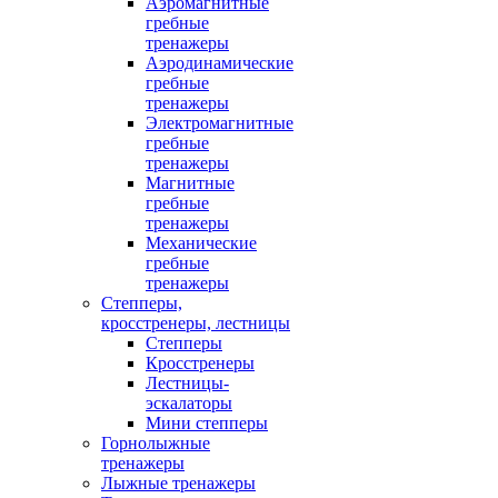
Аэромагнитные
гребные
тренажеры
Аэродинамические
гребные
тренажеры
Электромагнитные
гребные
тренажеры
Магнитные
гребные
тренажеры
Механические
гребные
тренажеры
Степперы,
кросстренеры, лестницы
Степперы
Кросстренеры
Лестницы-
эскалаторы
Мини степперы
Горнолыжные
тренажеры
Лыжные тренажеры