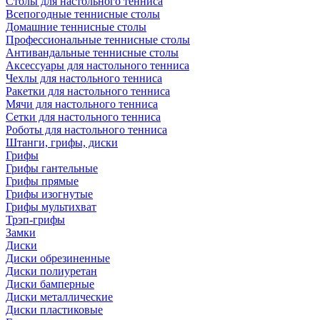
Столы для настольного тенниса
Всепогодные теннисные столы
Домашние теннисные столы
Профессиональные теннисные столы
Антивандальные теннисные столы
Аксессуары для настольного тенниса
Чехлы для настольного тенниса
Ракетки для настольного тенниса
Мячи для настольного тенниса
Сетки для настольного тенниса
Роботы для настольного тенниса
Штанги, грифы, диски
Грифы
Грифы гантельные
Грифы прямые
Грифы изогнутые
Грифы мультихват
Трэп-грифы
Замки
Диски
Диски обрезиненные
Диски полиуретан
Диски бамперные
Диски металлические
Диски пластиковые