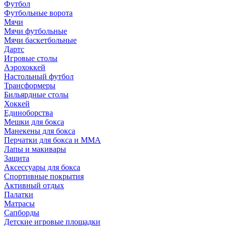
Футбол
Футбольные ворота
Мячи
Мячи футбольные
Мячи баскетбольные
Дартс
Игровые столы
Аэрохоккей
Настольный футбол
Трансформеры
Бильярдные столы
Хоккей
Единоборства
Мешки для бокса
Манекены для бокса
Перчатки для бокса и MMA
Лапы и макивары
Защита
Аксессуары для бокса
Спортивные покрытия
Активный отдых
Палатки
Матрасы
Сапборды
Детские игровые площадки