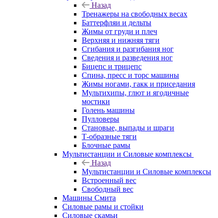
Назад
Тренажеры на свободных весах
Баттерфляи и дельты
Жимы от груди и плеч
Верхняя и нижняя тяги
Сгибания и разгибания ног
Сведения и разведения ног
Бицепс и трицепс
Спина, пресс и торс машины
Жимы ногами, гакк и приседания
Мультихипы, глют и ягодичные
мостики
Голень машины
Пулловеры
Становые, выпады и шраги
Т-образные тяги
Блочные рамы
Мультистанции и Силовые комплексы
Назад
Мультистанции и Силовые комплексы
Встроенный вес
Свободный вес
Машины Смита
Силовые рамы и стойки
Силовые скамьи