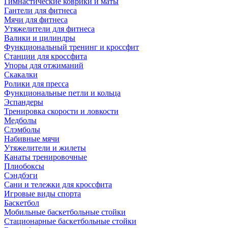
Гимнастические коврики и маты
Гантели для фитнеса
Мячи для фитнеса
Утяжелители для фитнеса
Валики и цилиндры
Функциональный тренинг и кроссфит
Станции для кроссфита
Упоры для отжиманий
Скакалки
Ролики для пресса
Функциональные петли и кольца
Эспандеры
Тренировка скорости и ловкости
Медболы
Слэмболы
Набивные мячи
Утяжелители и жилеты
Канаты тренировочные
Плиобоксы
Сэндбэги
Сани и тележки для кроссфита
Игровые виды спорта
Баскетбол
Мобильные баскетбольные стойки
Стационарные баскетбольные стойки