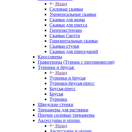
Назад
Силовые скамьи
Универсальные скамьи
Скамьи для жима
Скамьи для пресса
Гиперэкстензии
Скамьи Скотта
Горизонтальные скамьи
Скамьи-стулья
Скамьи для приседаний
Кроссоверы
Гравитроны (Турник с противовесом)
Турники и брусья
Назад
Турники и брусья
Турники-брусья-пресс
Брусья-пресс
Брусья
Турники
Шведские стенки
Тренажеры для растяжки
Прочие силовые тренажеры
Аксессуары и опции
Назад
Аксессуары и опции