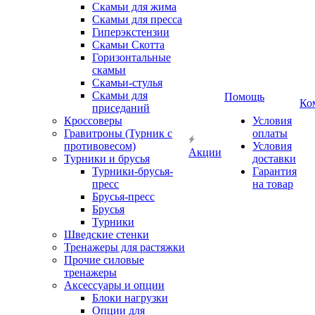
Скамьи для жима
Скамьи для пресса
Гиперэкстензии
Скамьи Скотта
Горизонтальные
скамьи
Скамьи-стулья
Скамьи для
Помощь
Ко
приседаний
Кроссоверы
Условия
Гравитроны (Турник с
оплаты
противовесом)
Условия
Акции
Турники и брусья
доставки
Турники-брусья-
Гарантия
пресс
на товар
Брусья-пресс
Брусья
Турники
Шведские стенки
Тренажеры для растяжки
Прочие силовые
тренажеры
Аксессуары и опции
Блоки нагрузки
Опции для