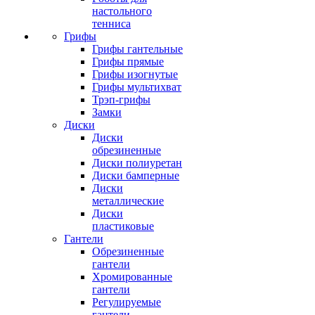
настольного
тенниса
Грифы
Грифы гантельные
Грифы прямые
Грифы изогнутые
Грифы мультихват
Трэп-грифы
Замки
Диски
Диски
обрезиненные
Диски полиуретан
Диски бамперные
Диски
металлические
Диски
пластиковые
Гантели
Обрезиненные
гантели
Хромированные
гантели
Регулируемые
гантели