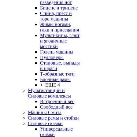
разведения ног
Бицепс и трицепс
Спина, пресс и
торс машины
Жимы ногами,
гакк и приседания
Мультихипы, глют
и ягодичные
мостики
Голень машины
Пулловеры
Становые, выпады
и шраги
Т-образные тяги
Блочные рамы
+ ЕЩЕ 4
Мультистанции и
Силовые комплексы
Встроенный вес
Свободный вес
Машины Смита
Силовые рамы и стойки
Силовые скамьи
Универсальные
скамьи