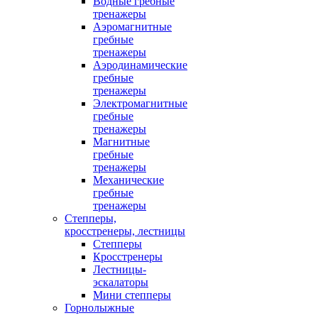
Водные гребные
тренажеры
Аэромагнитные
гребные
тренажеры
Аэродинамические
гребные
тренажеры
Электромагнитные
гребные
тренажеры
Магнитные
гребные
тренажеры
Механические
гребные
тренажеры
Степперы,
кросстренеры, лестницы
Степперы
Кросстренеры
Лестницы-
эскалаторы
Мини степперы
Горнолыжные