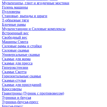
Мультихипы, глют и ягодичные мостики
Голень машины
Пулловеры
Становые, выпады и шраги
Т-образные тяги
Блочные рамы
Мультистанции и Силовые комплексы
Встроенный вес
Свободный вес
Машины Смита
Силовые рамы и стойки
Силовые скамьи
Универсальные скамьи
Скамьи для жима
Скамьи для пресса
Гиперэкстензии
Скамьи Скотта
Горизонтальные скамьи
Скамьи-стулья
Скамьи для приседаний
Кроссоверы
Гравитроны (Турник с противовесом)
Турники и брусья
Турники-брусья-пресс
Брусья-пресс