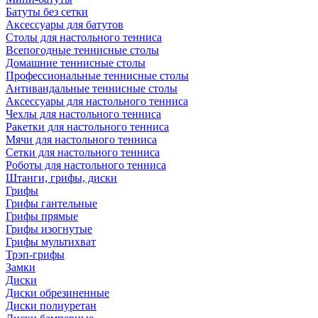
Батуты без сетки
Аксессуары для батутов
Столы для настольного тенниса
Всепогодные теннисные столы
Домашние теннисные столы
Профессиональные теннисные столы
Антивандальные теннисные столы
Аксессуары для настольного тенниса
Чехлы для настольного тенниса
Ракетки для настольного тенниса
Мячи для настольного тенниса
Сетки для настольного тенниса
Роботы для настольного тенниса
Штанги, грифы, диски
Грифы
Грифы гантельные
Грифы прямые
Грифы изогнутые
Грифы мультихват
Трэп-грифы
Замки
Диски
Диски обрезиненные
Диски полиуретан