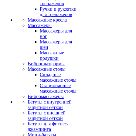
тренажеров
Ручки и рукоятки
для тренажеров
Массажные кресла
Массажеры
Массажеры для
ног
Массажеры для
шеи
Массажные
подушки
Виброплатформы
Массажные столы
Складные
массажные столы
Стационарные
массажные столы
Вибромассажеры
Батуты с внутренней
защитной сеткой
Батуты с внешней
защитной сеткой
Батуты для фитнес-
джампинга
Мини-батуты