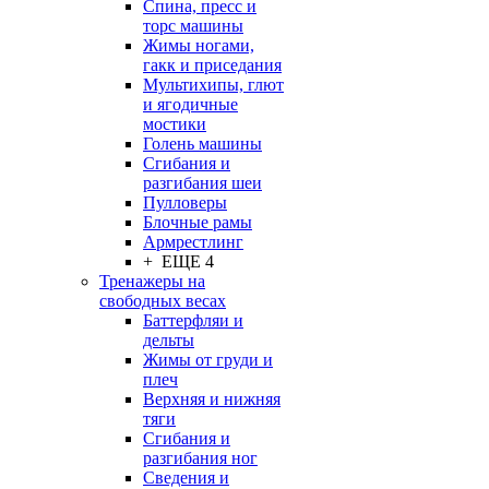
Спина, пресс и
торс машины
Жимы ногами,
гакк и приседания
Мультихипы, глют
и ягодичные
мостики
Голень машины
Сгибания и
разгибания шеи
Пулловеры
Блочные рамы
Армрестлинг
+ ЕЩЕ 4
Тренажеры на
свободных весах
Баттерфляи и
дельты
Жимы от груди и
плеч
Верхняя и нижняя
тяги
Сгибания и
разгибания ног
Сведения и