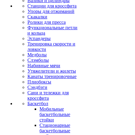
Валики и цилиндры
Станции для кроссфита
Упоры для отжиманий
Скакалки
Ролики для пресса
Функциональные петли
и кольца
Эспандеры
Тренировка скорости и
ловкости
Медболы
Слэмболы
Набивные мячи
Утяжелители и жилеты
Канаты тренировочные
Плиобоксы
Сэндбэги
Сани и тележки для
кроссфита
Баскетбол
Мобильные
баскетбольные
стойки
Стационарные
баскетбольные