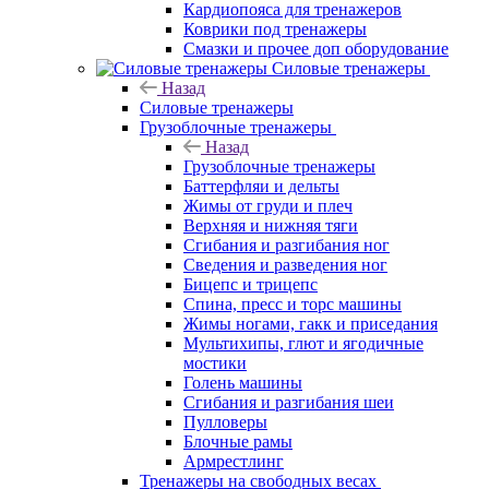
Кардиопояса для тренажеров
Коврики под тренажеры
Смазки и прочее доп оборудование
Силовые тренажеры
Назад
Силовые тренажеры
Грузоблочные тренажеры
Назад
Грузоблочные тренажеры
Баттерфляи и дельты
Жимы от груди и плеч
Верхняя и нижняя тяги
Сгибания и разгибания ног
Сведения и разведения ног
Бицепс и трицепс
Спина, пресс и торс машины
Жимы ногами, гакк и приседания
Мультихипы, глют и ягодичные
мостики
Голень машины
Сгибания и разгибания шеи
Пулловеры
Блочные рамы
Армрестлинг
Тренажеры на свободных весах