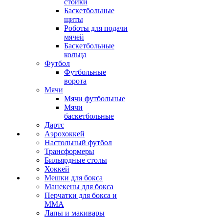
стойки
Баскетбольные
щиты
Роботы для подачи
мячей
Баскетбольные
кольца
Футбол
Футбольные
ворота
Мячи
Мячи футбольные
Мячи
баскетбольные
Дартс
Аэрохоккей
Настольный футбол
Трансформеры
Бильярдные столы
Хоккей
Мешки для бокса
Манекены для бокса
Перчатки для бокса и
MMA
Лапы и макивары