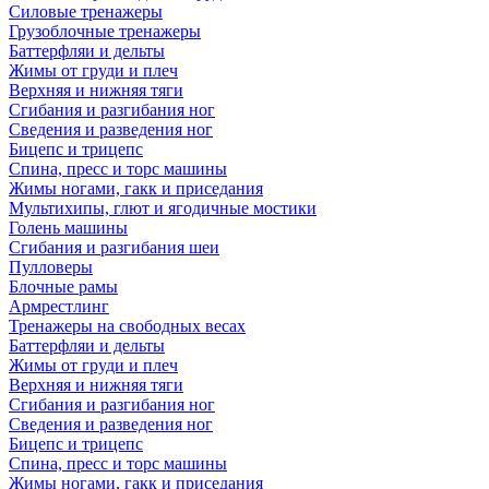
Силовые тренажеры
Грузоблочные тренажеры
Баттерфляи и дельты
Жимы от груди и плеч
Верхняя и нижняя тяги
Сгибания и разгибания ног
Сведения и разведения ног
Бицепс и трицепс
Спина, пресс и торс машины
Жимы ногами, гакк и приседания
Мультихипы, глют и ягодичные мостики
Голень машины
Сгибания и разгибания шеи
Пулловеры
Блочные рамы
Армрестлинг
Тренажеры на свободных весах
Баттерфляи и дельты
Жимы от груди и плеч
Верхняя и нижняя тяги
Сгибания и разгибания ног
Сведения и разведения ног
Бицепс и трицепс
Спина, пресс и торс машины
Жимы ногами, гакк и приседания