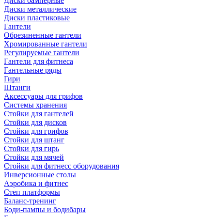
Диски бамперные
Диски металлические
Диски пластиковые
Гантели
Обрезиненные гантели
Хромированные гантели
Регулируемые гантели
Гантели для фитнеса
Гантельные ряды
Гири
Штанги
Аксессуары для грифов
Системы хранения
Стойки для гантелей
Стойки для дисков
Стойки для грифов
Стойки для штанг
Стойки для гирь
Стойки для мячей
Стойки для фитнесс оборудования
Инверсионные столы
Аэробика и фитнес
Степ платформы
Баланс-тренинг
Боди-пампы и бодибары