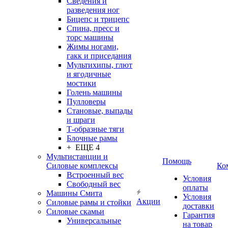
Сведения и
разведения ног
Бицепс и трицепс
Спина, пресс и
торс машины
Жимы ногами,
гакк и приседания
Мультихипы, глют
и ягодичные
мостики
Голень машины
Пулловеры
Становые, выпады
и шраги
Т-образные тяги
Блочные рамы
+ ЕЩЕ 4
Мультистанции и
Помощь
Силовые комплексы
Ко
Встроенный вес
Условия
Свободный вес
оплаты
Машины Смита
Условия
Акции
Силовые рамы и стойки
доставки
Силовые скамьи
Гарантия
Универсальные
на товар