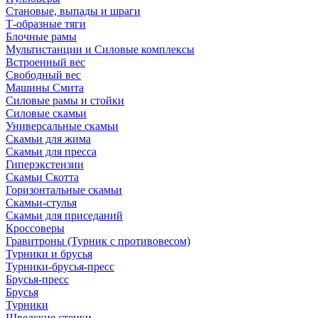
Становые, выпады и шраги
Т-образные тяги
Блочные рамы
Мультистанции и Силовые комплексы
Встроенный вес
Свободный вес
Машины Смита
Силовые рамы и стойки
Силовые скамьи
Универсальные скамьи
Скамьи для жима
Скамьи для пресса
Гиперэкстензии
Скамьи Скотта
Горизонтальные скамьи
Скамьи-стулья
Скамьи для приседаний
Кроссоверы
Гравитроны (Турник с противовесом)
Турники и брусья
Турники-брусья-пресс
Брусья-пресс
Брусья
Турники
Шведские стенки