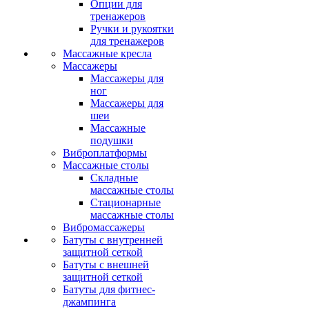
Опции для
тренажеров
Ручки и рукоятки
для тренажеров
Массажные кресла
Массажеры
Массажеры для
ног
Массажеры для
шеи
Массажные
подушки
Виброплатформы
Массажные столы
Складные
массажные столы
Стационарные
массажные столы
Вибромассажеры
Батуты с внутренней
защитной сеткой
Батуты с внешней
защитной сеткой
Батуты для фитнес-
джампинга