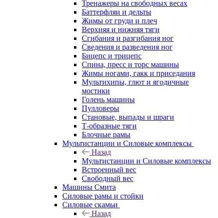
Тренажеры на свободных весах
Баттерфляи и дельты
Жимы от груди и плеч
Верхняя и нижняя тяги
Сгибания и разгибания ног
Сведения и разведения ног
Бицепс и трицепс
Спина, пресс и торс машины
Жимы ногами, гакк и приседания
Мультихипы, глют и ягодичные
мостики
Голень машины
Пулловеры
Становые, выпады и шраги
Т-образные тяги
Блочные рамы
Мультистанции и Силовые комплексы
Назад
Мультистанции и Силовые комплексы
Встроенный вес
Свободный вес
Машины Смита
Силовые рамы и стойки
Силовые скамьи
Назад