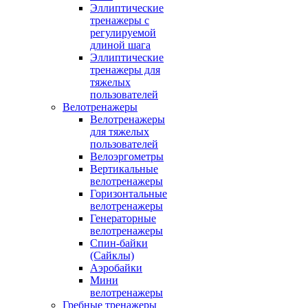
Эллиптические
тренажеры с
регулируемой
длиной шага
Эллиптические
тренажеры для
тяжелых
пользователей
Велотренажеры
Велотренажеры
для тяжелых
пользователей
Велоэргометры
Вертикальные
велотренажеры
Горизонтальные
велотренажеры
Генераторные
велотренажеры
Спин-байки
(Сайклы)
Аэробайки
Мини
велотренажеры
Гребные тренажеры