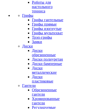
Роботы для
настольного
тенниса
Грифы
Грифы гантельные
Грифы прямые
Грифы изогнутые
Грифы мультихват
Трэп-грифы
Замки
Диски
Диски
обрезиненные
Диски полиуретан
Диски бамперные
Диски
металлические
Диски
пластиковые
Гантели
Обрезиненные
гантели
Хромированные
гантели
Регулируемые