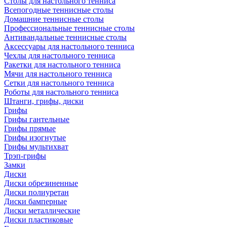
Столы для настольного тенниса
Всепогодные теннисные столы
Домашние теннисные столы
Профессиональные теннисные столы
Антивандальные теннисные столы
Аксессуары для настольного тенниса
Чехлы для настольного тенниса
Ракетки для настольного тенниса
Мячи для настольного тенниса
Сетки для настольного тенниса
Роботы для настольного тенниса
Штанги, грифы, диски
Грифы
Грифы гантельные
Грифы прямые
Грифы изогнутые
Грифы мультихват
Трэп-грифы
Замки
Диски
Диски обрезиненные
Диски полиуретан
Диски бамперные
Диски металлические
Диски пластиковые