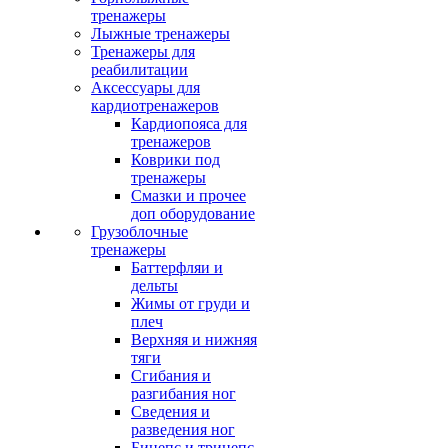
тренажеры
Лыжные тренажеры
Тренажеры для
реабилитации
Аксессуары для
кардиотренажеров
Кардиопояса для
тренажеров
Коврики под
тренажеры
Смазки и прочее
доп оборудование
Грузоблочные
тренажеры
Баттерфляи и
дельты
Жимы от груди и
плеч
Верхняя и нижняя
тяги
Сгибания и
разгибания ног
Сведения и
разведения ног
Бицепс и трицепс