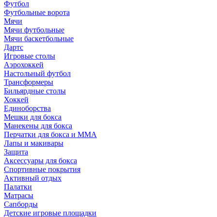
Футбол
Футбольные ворота
Мячи
Мячи футбольные
Мячи баскетбольные
Дартс
Игровые столы
Аэрохоккей
Настольный футбол
Трансформеры
Бильярдные столы
Хоккей
Единоборства
Мешки для бокса
Манекены для бокса
Перчатки для бокса и MMA
Лапы и макивары
Защита
Аксессуары для бокса
Спортивные покрытия
Активный отдых
Палатки
Матрасы
Сапборды
Детские игровые площадки