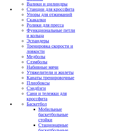
Валики и цилиндры
Станции для кроссфита
Упоры для отжиманий
Скакалки
Ролики для пресса
Функциональные петли
и кольца
Эспандеры
Тренировка скорости и
ловкости
Медболы
Слэмболы
Набивные мячи
Утяжелители и жилеты
Канаты тренировочные
Плиобоксы
Сэндбэги
Сани и тележки для
кроссфита
Баскетбол
Мобильные
баскетбольные
стойки
Стационарные
баскетбольные