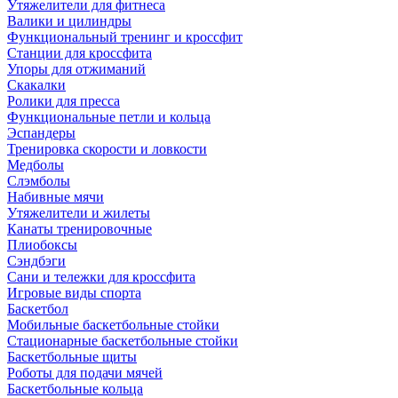
Утяжелители для фитнеса
Валики и цилиндры
Функциональный тренинг и кроссфит
Станции для кроссфита
Упоры для отжиманий
Скакалки
Ролики для пресса
Функциональные петли и кольца
Эспандеры
Тренировка скорости и ловкости
Медболы
Слэмболы
Набивные мячи
Утяжелители и жилеты
Канаты тренировочные
Плиобоксы
Сэндбэги
Сани и тележки для кроссфита
Игровые виды спорта
Баскетбол
Мобильные баскетбольные стойки
Стационарные баскетбольные стойки
Баскетбольные щиты
Роботы для подачи мячей
Баскетбольные кольца