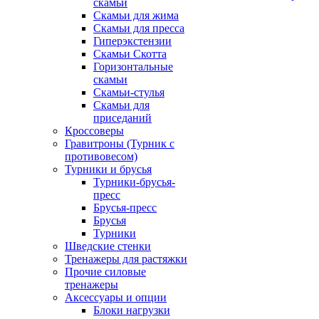
скамьи
Скамьи для жима
Скамьи для пресса
Гиперэкстензии
Скамьи Скотта
Горизонтальные
скамьи
Скамьи-стулья
Скамьи для
приседаний
Кроссоверы
Гравитроны (Турник с
противовесом)
Турники и брусья
Турники-брусья-
пресс
Брусья-пресс
Брусья
Турники
Шведские стенки
Тренажеры для растяжки
Прочие силовые
тренажеры
Аксессуары и опции
Блоки нагрузки