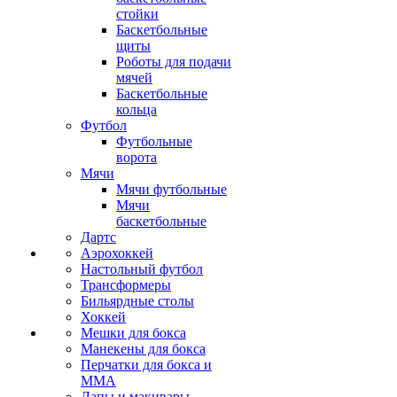
стойки
Баскетбольные
щиты
Роботы для подачи
мячей
Баскетбольные
кольца
Футбол
Футбольные
ворота
Мячи
Мячи футбольные
Мячи
баскетбольные
Дартс
Аэрохоккей
Настольный футбол
Трансформеры
Бильярдные столы
Хоккей
Мешки для бокса
Манекены для бокса
Перчатки для бокса и
MMA
Лапы и макивары