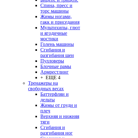
Спина, пресс и
торс машины
Жимы ногами,
гакк и приседания
Мультихипы, глют
и ягодичные
мостики
Голень машины
Сгибания и
разгибания шеи
Пулловеры
Блочные рамы
Армрестлинг
+ ЕЩЕ 4
Тренажеры на
свободных весах
Баттерфляи и
дельты
Жимы от груди и
плеч
Верхняя и нижняя
тяги
Сгибания и
разгибания ног