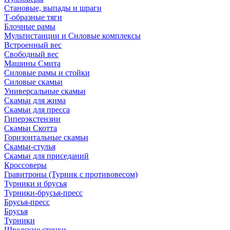
Становые, выпады и шраги
Т-образные тяги
Блочные рамы
Мультистанции и Силовые комплексы
Встроенный вес
Свободный вес
Машины Смита
Силовые рамы и стойки
Силовые скамьи
Универсальные скамьи
Скамьи для жима
Скамьи для пресса
Гиперэкстензии
Скамьи Скотта
Горизонтальные скамьи
Скамьи-стулья
Скамьи для приседаний
Кроссоверы
Гравитроны (Турник с противовесом)
Турники и брусья
Турники-брусья-пресс
Брусья-пресс
Брусья
Турники
Шведские стенки