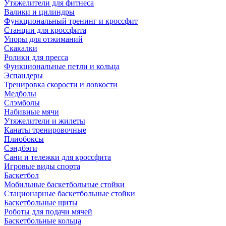
Утяжелители для фитнеса
Валики и цилиндры
Функциональный тренинг и кроссфит
Станции для кроссфита
Упоры для отжиманий
Скакалки
Ролики для пресса
Функциональные петли и кольца
Эспандеры
Тренировка скорости и ловкости
Медболы
Слэмболы
Набивные мячи
Утяжелители и жилеты
Канаты тренировочные
Плиобоксы
Сэндбэги
Сани и тележки для кроссфита
Игровые виды спорта
Баскетбол
Мобильные баскетбольные стойки
Стационарные баскетбольные стойки
Баскетбольные щиты
Роботы для подачи мячей
Баскетбольные кольца