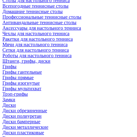
Столы для настольного тенниса
Всепогодные теннисные столы
Домашние теннисные столы
Профессиональные теннисные столы
Антивандальные теннисные столы
Аксессуары для настольного тенниса
Чехлы для настольного тенниса
Ракетки для настольного тенниса
Мячи для настольного тенниса
Сетки для настольного тенниса
Роботы для настольного тенниса
Штанги, грифы, диски
Грифы
Грифы гантельные
Грифы прямые
Грифы изогнутые
Грифы мультихват
Трэп-грифы
Замки
Диски
Диски обрезиненные
Диски полиуретан
Диски бамперные
Диски металлические
Диски пластиковые