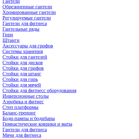
Гантели
Обрезиненные гантели
Хромированные гантели
Регулируемые гантели
Гантели для фитнеса
Гантельные ряды
Гири
Штанги
Аксессуары для грифов
Системы хранения
Стойки для гантелей
Стойки для дисков
Стойки для грифов
Стойки для штанг
Стойки для гирь
Стойки для мячей
Стойки для фитнесс оборудования
Инверсионные столы
Аэробика и фитнес
Степ платформы
Баланс-тренинг
Боди-пампы и бодибары
Гимнастические коврики и маты
Гантели для фитнеса
Мячи для фитнеса