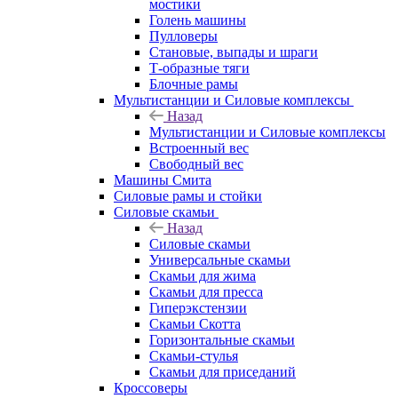
мостики
Голень машины
Пулловеры
Становые, выпады и шраги
Т-образные тяги
Блочные рамы
Мультистанции и Силовые комплексы
Назад
Мультистанции и Силовые комплексы
Встроенный вес
Свободный вес
Машины Смита
Силовые рамы и стойки
Силовые скамьи
Назад
Силовые скамьи
Универсальные скамьи
Скамьи для жима
Скамьи для пресса
Гиперэкстензии
Скамьи Скотта
Горизонтальные скамьи
Скамьи-стулья
Скамьи для приседаний
Кроссоверы