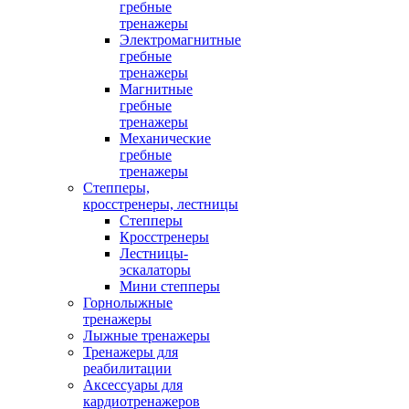
гребные
тренажеры
Электромагнитные
гребные
тренажеры
Магнитные
гребные
тренажеры
Механические
гребные
тренажеры
Степперы,
кросстренеры, лестницы
Степперы
Кросстренеры
Лестницы-
эскалаторы
Мини степперы
Горнолыжные
тренажеры
Лыжные тренажеры
Тренажеры для
реабилитации
Аксессуары для
кардиотренажеров