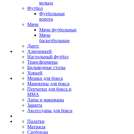
кольца
Футбол
Футбольные
ворота
Мячи
Мячи футбольные
Мячи
баскетбольные
Дартс
Аэрохоккей
Настольный футбол
Трансформеры
Бильярдные столы
Хоккей
Мешки для бокса
Манекены для бокса
Перчатки для бокса и
MMA
Лапы и макивары
Защита
Аксессуары для бокса
Палатки
Матрасы
Сапборды