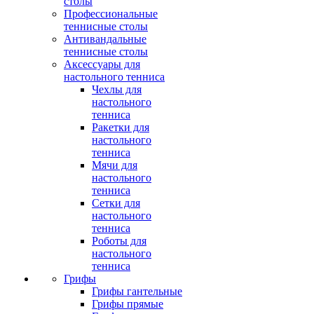
столы
Профессиональные
теннисные столы
Антивандальные
теннисные столы
Аксессуары для
настольного тенниса
Чехлы для
настольного
тенниса
Ракетки для
настольного
тенниса
Мячи для
настольного
тенниса
Сетки для
настольного
тенниса
Роботы для
настольного
тенниса
Грифы
Грифы гантельные
Грифы прямые