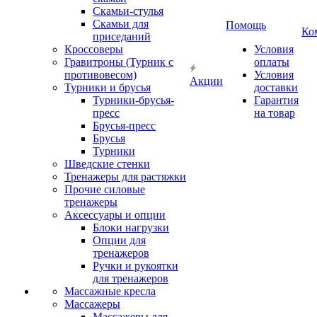
Скамьи-стулья
Скамьи для
Помощь
Ко
приседаний
Кроссоверы
Условия
Гравитроны (Турник с
оплаты
противовесом)
Условия
Акции
Турники и брусья
доставки
Турники-брусья-
Гарантия
пресс
на товар
Брусья-пресс
Брусья
Турники
Шведские стенки
Тренажеры для растяжки
Прочие силовые
тренажеры
Аксессуары и опции
Блоки нагрузки
Опции для
тренажеров
Ручки и рукоятки
для тренажеров
Массажные кресла
Массажеры
Массажеры для