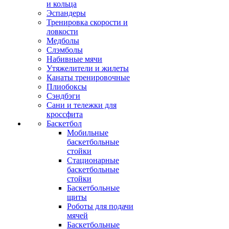
и кольца
Эспандеры
Тренировка скорости и
ловкости
Медболы
Слэмболы
Набивные мячи
Утяжелители и жилеты
Канаты тренировочные
Плиобоксы
Сэндбэги
Сани и тележки для
кроссфита
Баскетбол
Мобильные
баскетбольные
стойки
Стационарные
баскетбольные
стойки
Баскетбольные
щиты
Роботы для подачи
мячей
Баскетбольные