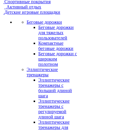
Спортивные покрытия
Активный отдых
Детские игровые площадки
Беговые дорожки
Беговые дорожки
для тяжелых
пользователей
Компактные
беговые дорожки
Беговые дорожки с
широким
полотном
Эллиптические
тренажеры
Эллиптические
тренажеры с
большой длиной
шага
Эллиптические
тренажеры с
регулируемой
длиной шага
Эллиптические
тренажеры для