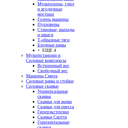
Мультихипы, глют
и ягодичные
мостики
Голень машины
Пулловеры
Становые, выпады
и шраги
Т-образные тяги
Блочные рамы
+ ЕЩЕ 4
Мультистанции и
Силовые комплексы
Встроенный вес
Свободный вес
Машины Смита
Силовые рамы и стойки
Силовые скамьи
Универсальные
скамьи
Скамьи для жима
Скамьи для пресса
Гиперэкстензии
Скамьи Скотта
Горизонтальные
скамьи