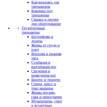
Кардиопояса для
тренажеров
Коврики под
тренажеры
Смазки и прочее
доп оборудование
Грузоблочные
тренажеры
Баттерфляи и
дельты
Жимы от груди и
плеч
Верхняя и нижняя
тяги
Сгибания и
разгибания ног
Сведения и
разведения ног
Бицепс и трицепс
Спина, пресс и
торс машины
Жимы ногами,
гакк и приседания
Мультихипы, глют
и ягодичные