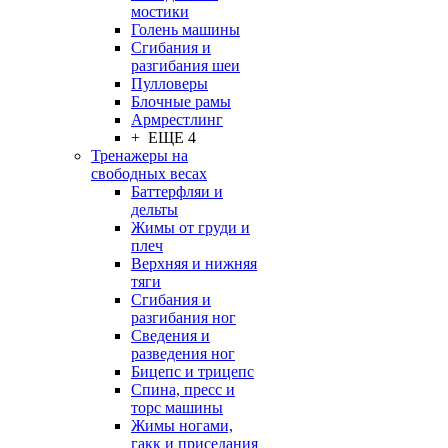
мостики
Голень машины
Сгибания и
разгибания шеи
Пулловеры
Блочные рамы
Армрестлинг
+ ЕЩЕ 4
Тренажеры на
свободных весах
Баттерфляи и
дельты
Жимы от груди и
плеч
Верхняя и нижняя
тяги
Сгибания и
разгибания ног
Сведения и
разведения ног
Бицепс и трицепс
Спина, пресс и
торс машины
Жимы ногами,
гакк и приседания