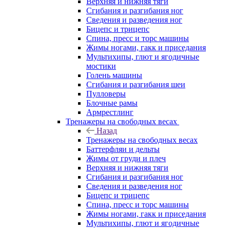
Верхняя и нижняя тяги
Сгибания и разгибания ног
Сведения и разведения ног
Бицепс и трицепс
Спина, пресс и торс машины
Жимы ногами, гакк и приседания
Мультихипы, глют и ягодичные
мостики
Голень машины
Сгибания и разгибания шеи
Пулловеры
Блочные рамы
Армрестлинг
Тренажеры на свободных весах
Назад
Тренажеры на свободных весах
Баттерфляи и дельты
Жимы от груди и плеч
Верхняя и нижняя тяги
Сгибания и разгибания ног
Сведения и разведения ног
Бицепс и трицепс
Спина, пресс и торс машины
Жимы ногами, гакк и приседания
Мультихипы, глют и ягодичные