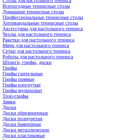
Столы для настольного тенниса
Всепогодные теннисные столы
Домашние теннисные столы
Профессиональные теннисные столы
Антивандальные теннисные столы
Аксессуары для настольного тенниса
Чехлы для настольного тенниса
Ракетки для настольного тенниса
Мячи для настольного тенниса
Сетки для настольного тенниса
Роботы для настольного тенниса
Штанги, грифы, диски
Грифы
Грифы гантельные
Грифы прямые
Грифы изогнутые
Грифы мультихват
Трэп-грифы
Замки
Диски
Диски обрезиненные
Диски полиуретан
Диски бамперные
Диски металлические
Диски пластиковые