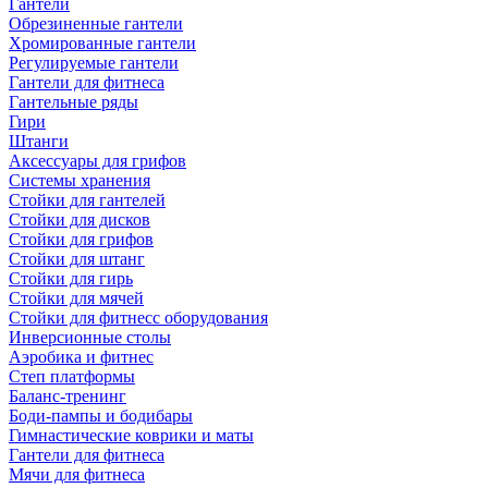
Гантели
Обрезиненные гантели
Хромированные гантели
Регулируемые гантели
Гантели для фитнеса
Гантельные ряды
Гири
Штанги
Аксессуары для грифов
Системы хранения
Стойки для гантелей
Стойки для дисков
Стойки для грифов
Стойки для штанг
Стойки для гирь
Стойки для мячей
Стойки для фитнесс оборудования
Инверсионные столы
Аэробика и фитнес
Степ платформы
Баланс-тренинг
Боди-пампы и бодибары
Гимнастические коврики и маты
Гантели для фитнеса
Мячи для фитнеса