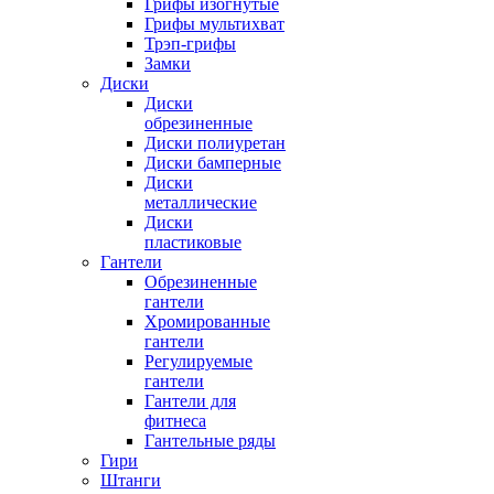
Грифы изогнутые
Грифы мультихват
Трэп-грифы
Замки
Диски
Диски
обрезиненные
Диски полиуретан
Диски бамперные
Диски
металлические
Диски
пластиковые
Гантели
Обрезиненные
гантели
Хромированные
гантели
Регулируемые
гантели
Гантели для
фитнеса
Гантельные ряды
Гири
Штанги