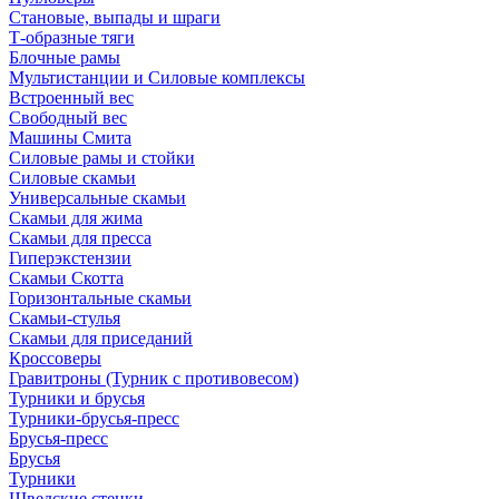
Становые, выпады и шраги
Т-образные тяги
Блочные рамы
Мультистанции и Силовые комплексы
Встроенный вес
Свободный вес
Машины Смита
Силовые рамы и стойки
Силовые скамьи
Универсальные скамьи
Скамьи для жима
Скамьи для пресса
Гиперэкстензии
Скамьи Скотта
Горизонтальные скамьи
Скамьи-стулья
Скамьи для приседаний
Кроссоверы
Гравитроны (Турник с противовесом)
Турники и брусья
Турники-брусья-пресс
Брусья-пресс
Брусья
Турники
Шведские стенки