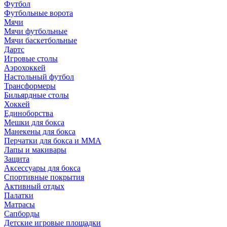
Футбол
Футбольные ворота
Мячи
Мячи футбольные
Мячи баскетбольные
Дартс
Игровые столы
Аэрохоккей
Настольный футбол
Трансформеры
Бильярдные столы
Хоккей
Единоборства
Мешки для бокса
Манекены для бокса
Перчатки для бокса и MMA
Лапы и макивары
Защита
Аксессуары для бокса
Спортивные покрытия
Активный отдых
Палатки
Матрасы
Сапборды
Детские игровые площадки