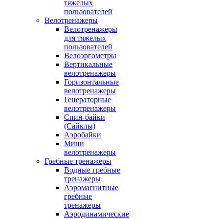
тяжелых
пользователей
Велотренажеры
Велотренажеры
для тяжелых
пользователей
Велоэргометры
Вертикальные
велотренажеры
Горизонтальные
велотренажеры
Генераторные
велотренажеры
Спин-байки
(Сайклы)
Аэробайки
Мини
велотренажеры
Гребные тренажеры
Водные гребные
тренажеры
Аэромагнитные
гребные
тренажеры
Аэродинамические