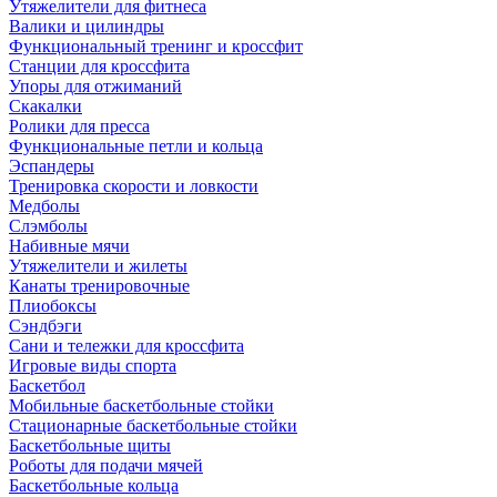
Утяжелители для фитнеса
Валики и цилиндры
Функциональный тренинг и кроссфит
Станции для кроссфита
Упоры для отжиманий
Скакалки
Ролики для пресса
Функциональные петли и кольца
Эспандеры
Тренировка скорости и ловкости
Медболы
Слэмболы
Набивные мячи
Утяжелители и жилеты
Канаты тренировочные
Плиобоксы
Сэндбэги
Сани и тележки для кроссфита
Игровые виды спорта
Баскетбол
Мобильные баскетбольные стойки
Стационарные баскетбольные стойки
Баскетбольные щиты
Роботы для подачи мячей
Баскетбольные кольца