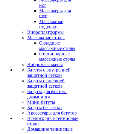
ног
Массажеры для
шеи
Массажные
подушки
Виброплатформы
Массажные столы
Складные
массажные столы
Стационарные
массажные столы
Вибромассажеры
Батуты с внутренней
защитной сеткой
Батуты с внешней
защитной сеткой
Батуты для фитнес-
джампинга
Мини-батуты
Батуты без сетки
Аксессуары для батутов
Всепогодные теннисные
столы
Домашние теннисные