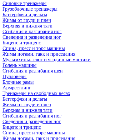
Силовые тренажеры
Грузоблочные тренажеры
Баттерфляи и дельты
Жимы от груди и плеч
Верхняя и нижняя тяги
Сгибания и разгибания ног
Сведения и разведения ног
Бицепс и трицепс
Спина, пресс и торс машины
Жимы ногами, гакк и приседания
Мультихипы, глют и ягодичные мостики
Голень машины
Сгибания и разгибания шеи
Пулловеры
Блочные рамы
Армрестлинг
Тренажеры на свободных весах
Баттерфляи и дельты
Жимы от груди и плеч
Верхняя и нижняя тяги
Сгибания и разгибания ног
Сведения и разведения ног
Бицепс и трицепс
Спина, пресс и торс машины
Жимы ногами, гакк и приседания