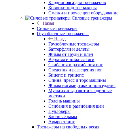
Кардиопояса для тренажеров
Коврики под тренажеры
Смазки и прочее доп оборудование
Силовые тренажеры
Назад
Силовые тренажеры
Грузоблочные тренажеры
Назад
Грузоблочные тренажеры
Баттерфляи и дельты
Жимы от груди и плеч
Верхняя и нижняя тяги
Сгибания и разгибания ног
Сведения и разведения ног
Бицепс и трицепс
Спина, пресс и торс машины
Жимы ногами, гакк и приседания
Мультихипы, глют и ягодичные
мостики
Голень машины
Сгибания и разгибания шеи
Пулловеры
Блочные рамы
Армрестлинг
Тренажеры на свободных весах