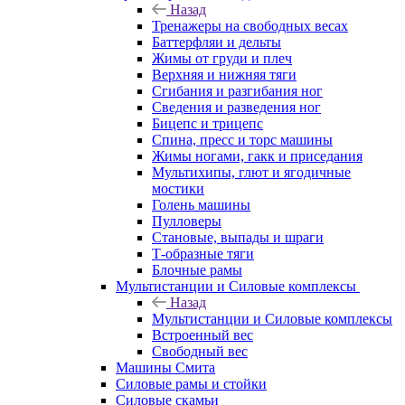
Назад
Тренажеры на свободных весах
Баттерфляи и дельты
Жимы от груди и плеч
Верхняя и нижняя тяги
Сгибания и разгибания ног
Сведения и разведения ног
Бицепс и трицепс
Спина, пресс и торс машины
Жимы ногами, гакк и приседания
Мультихипы, глют и ягодичные
мостики
Голень машины
Пулловеры
Становые, выпады и шраги
Т-образные тяги
Блочные рамы
Мультистанции и Силовые комплексы
Назад
Мультистанции и Силовые комплексы
Встроенный вес
Свободный вес
Машины Смита
Силовые рамы и стойки
Силовые скамьи