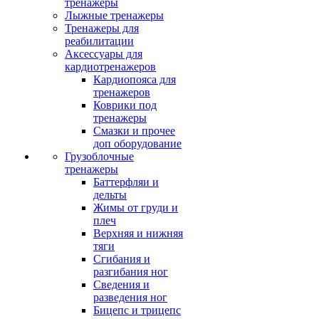
тренажеры
Лыжные тренажеры
Тренажеры для
реабилитации
Аксессуары для
кардиотренажеров
Кардиопояса для
тренажеров
Коврики под
тренажеры
Смазки и прочее
доп оборудование
Грузоблочные
тренажеры
Баттерфляи и
дельты
Жимы от груди и
плеч
Верхняя и нижняя
тяги
Сгибания и
разгибания ног
Сведения и
разведения ног
Бицепс и трицепс