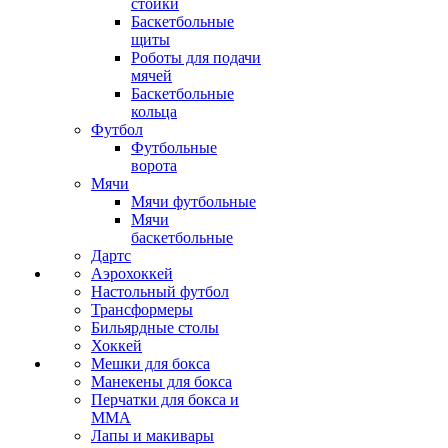
стойки
Баскетбольные
щиты
Роботы для подачи
мячей
Баскетбольные
кольца
Футбол
Футбольные
ворота
Мячи
Мячи футбольные
Мячи
баскетбольные
Дартс
Аэрохоккей
Настольный футбол
Трансформеры
Бильярдные столы
Хоккей
Мешки для бокса
Манекены для бокса
Перчатки для бокса и
MMA
Лапы и макивары