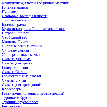
Мультихипы, глют и ягодичные мостики
Голень машины
Пулловеры
Становые, выпады и шраги
Т-образные тяги
Блочные рамы
Мультистанции и Силовые комплексы
Встроенный вес
Свободный вес
Машины Смита
Силовые рамы и стойки
Силовые скамьи
Универсальные скамьи
Скамьи для жима
Скамьи для пресса
Гиперэкстензии
Скамьи Скотта
Горизонтальные скамьи
Скамьи-стулья
Скамьи для приседаний
Кроссоверы
Гравитроны (Турник с противовесом)
Турники и брусья
Турники-брусья-пресс
Брусья-пресс