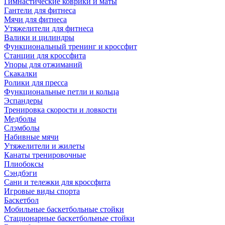
Гимнастические коврики и маты
Гантели для фитнеса
Мячи для фитнеса
Утяжелители для фитнеса
Валики и цилиндры
Функциональный тренинг и кроссфит
Станции для кроссфита
Упоры для отжиманий
Скакалки
Ролики для пресса
Функциональные петли и кольца
Эспандеры
Тренировка скорости и ловкости
Медболы
Слэмболы
Набивные мячи
Утяжелители и жилеты
Канаты тренировочные
Плиобоксы
Сэндбэги
Сани и тележки для кроссфита
Игровые виды спорта
Баскетбол
Мобильные баскетбольные стойки
Стационарные баскетбольные стойки