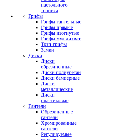
настольного
тенниса
Грифы
Грифы гантельные
Грифы прямые
Грифы изогнутые
Грифы мультихват
Трэп-грифы
Замки
Диски
Диски
обрезиненные
Диски полиуретан
Диски бамперные
Диски
металлические
Диски
пластиковые
Гантели
Обрезиненные
гантели
Хромированные
гантели
Регулируемые
гантели