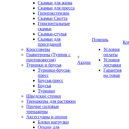
Скамьи для жима
Скамьи для пресса
Гиперэкстензии
Скамьи Скотта
Горизонтальные
скамьи
Скамьи-стулья
Скамьи для
Помощь
Ко
приседаний
Кроссоверы
Условия
Гравитроны (Турник с
оплаты
противовесом)
Условия
Акции
Турники и брусья
доставки
Турники-брусья-
Гарантия
пресс
на товар
Брусья-пресс
Брусья
Турники
Шведские стенки
Тренажеры для растяжки
Прочие силовые
тренажеры
Аксессуары и опции
Блоки нагрузки
Опции для