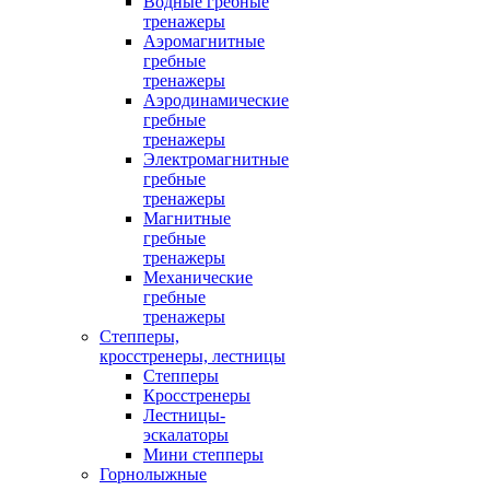
Водные гребные
тренажеры
Аэромагнитные
гребные
тренажеры
Аэродинамические
гребные
тренажеры
Электромагнитные
гребные
тренажеры
Магнитные
гребные
тренажеры
Механические
гребные
тренажеры
Степперы,
кросстренеры, лестницы
Степперы
Кросстренеры
Лестницы-
эскалаторы
Мини степперы
Горнолыжные