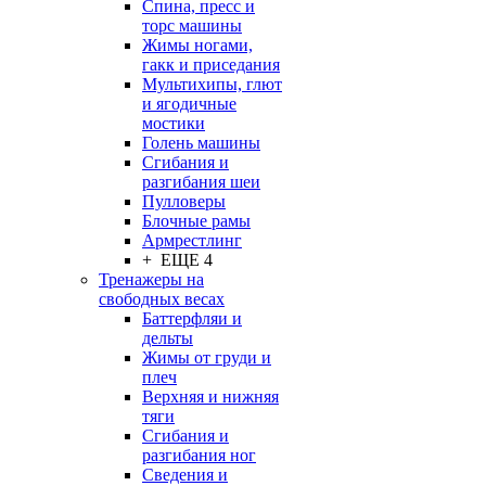
Спина, пресс и
торс машины
Жимы ногами,
гакк и приседания
Мультихипы, глют
и ягодичные
мостики
Голень машины
Сгибания и
разгибания шеи
Пулловеры
Блочные рамы
Армрестлинг
+ ЕЩЕ 4
Тренажеры на
свободных весах
Баттерфляи и
дельты
Жимы от груди и
плеч
Верхняя и нижняя
тяги
Сгибания и
разгибания ног
Сведения и