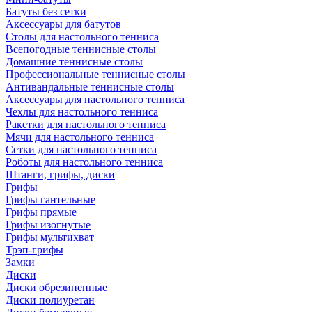
Батуты без сетки
Аксессуары для батутов
Столы для настольного тенниса
Всепогодные теннисные столы
Домашние теннисные столы
Профессиональные теннисные столы
Антивандальные теннисные столы
Аксессуары для настольного тенниса
Чехлы для настольного тенниса
Ракетки для настольного тенниса
Мячи для настольного тенниса
Сетки для настольного тенниса
Роботы для настольного тенниса
Штанги, грифы, диски
Грифы
Грифы гантельные
Грифы прямые
Грифы изогнутые
Грифы мультихват
Трэп-грифы
Замки
Диски
Диски обрезиненные
Диски полиуретан