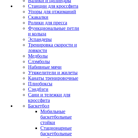
Валики и цилиндры
Станции для кроссфита
Упоры для отжиманий
Скакалки
Ролики для пресса
Функциональные петли
и кольца
Эспандеры
Тренировка скорости и
ловкости
Медболы
Слэмболы
Набивные мячи
Утяжелители и жилеты
Канаты тренировочные
Плиобоксы
Сэндбэги
Сани и тележки для
кроссфита
Баскетбол
Мобильные
баскетбольные
стойки
Стационарные
баскетбольные