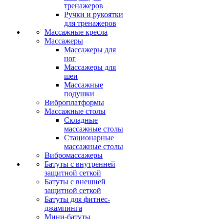
тренажеров
Ручки и рукоятки
для тренажеров
Массажные кресла
Массажеры
Массажеры для
ног
Массажеры для
шеи
Массажные
подушки
Виброплатформы
Массажные столы
Складные
массажные столы
Стационарные
массажные столы
Вибромассажеры
Батуты с внутренней
защитной сеткой
Батуты с внешней
защитной сеткой
Батуты для фитнес-
джампинга
Мини-батуты