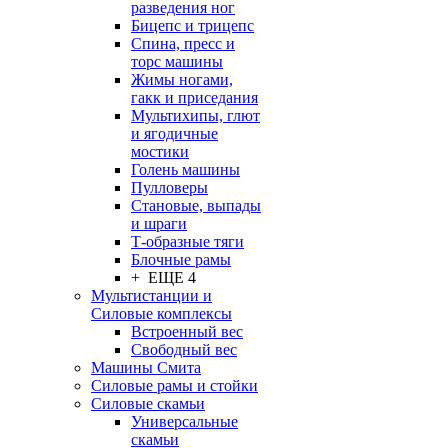
разведения ног
Бицепс и трицепс
Спина, пресс и
торс машины
Жимы ногами,
гакк и приседания
Мультихипы, глют
и ягодичные
мостики
Голень машины
Пулловеры
Становые, выпады
и шраги
Т-образные тяги
Блочные рамы
+ ЕЩЕ 4
Мультистанции и
Силовые комплексы
Встроенный вес
Свободный вес
Машины Смита
Силовые рамы и стойки
Силовые скамьи
Универсальные
скамьи