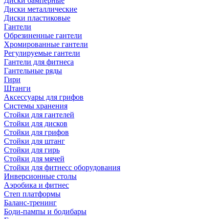
Диски бамперные
Диски металлические
Диски пластиковые
Гантели
Обрезиненные гантели
Хромированные гантели
Регулируемые гантели
Гантели для фитнеса
Гантельные ряды
Гири
Штанги
Аксессуары для грифов
Системы хранения
Стойки для гантелей
Стойки для дисков
Стойки для грифов
Стойки для штанг
Стойки для гирь
Стойки для мячей
Стойки для фитнесс оборудования
Инверсионные столы
Аэробика и фитнес
Степ платформы
Баланс-тренинг
Боди-пампы и бодибары