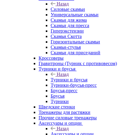
Назад
Силовые скамьи
Универсальные скамьи
Скамьи для жима
Скамьи для пресса
Гиперэкстензии
Скамьи Скотта
Горизонтальные скамьи
Скамьи-стулья
Скамьи для приседаний
Кроссоверы
Гравитроны (Турник с противовесом)
Турники и брусья
Назад
Турники и брусья
Турники-брусья-пресс
Брусья-пресс
Брусья
Турники
Шведские стенки
Тренажеры для растяжки
Прочие силовые тренажеры
Аксессуары и опции
Назад
Аксессуары и опции